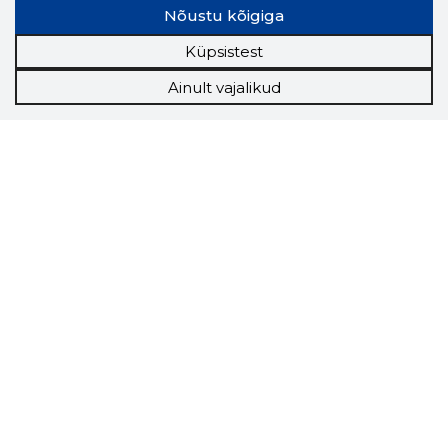
Nõustu kõigiga
Küpsistest
Ainult vajalikud
Storybook
Chrome laiendus
Storybooki laiendus ütleb Sulle, mis firma
veebilehel Sa parajasti viibid ja kui usaldusväärne
see firma täna on.
LAADI LAIENDUS ALLA
Näed helistaja tausta!
Storybooki Äpp toob
Sinuni
OTSEKONTAKTID
400 000 Eesti