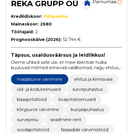
REKA GRUPP OÜ
Pärnumaa
Krediidiskoor:
Piiripealne
Maineskoor:
2680
Töötajaid:
2
Prognooskäive (2026):
52 744 €
Täpsus, usaldusväärsus ja leidlikkus!
Oleme uhked selle üle, et meie klientide hulka
kuuluvad mitmed erinevad valdkonnad, nagu ehitus,
tootmine, toitlustus, kaubandus, koristamine,
korteriühistud ja eraisikud.
madalsurve värvimine
ehitus ja kinnisvara
üld- ja koduteenused
survepuhastus
klaaspritsitööd
liivapritsiteenused
kõrgsurve värvimine
kuivjääpuhastus
survepesu
seadmete rent
soodapritsitööd
fasaadide värvimistööd