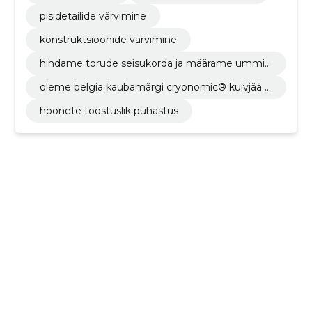
pisidetailide värvimine
konstruktsioonide värvimine
hindame torude seisukorda ja määrame ummis
tuse või rikke asukoha. videouuringu järel koost
oleme belgia kaubamärgi cryonomic® kuivjää p
ame kliendile toru seisukorraraporti.
uhastus- ja tootmisseadmete ametlik edasimü
hoonete tööstuslik puhastus
üja baltikumis. rendime seadmeid ja müüme ab
rasiive.