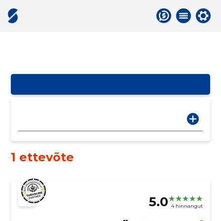
1 ettevõte
5.0
4 hinnangut