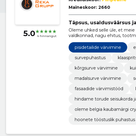
Maineskoor:
2660
Täpsus, usaldusväärsus ja
Oleme uhked selle üle, et meie
5.0
valdkonnad, nagu ehitus, tootmi
4 hinnangut
korteriühistud ja eraisikud.
pisidetailide värvimine
e
survepuhastus
klaasprit
kõrgsurve värvimine
ku
madalsurve värvimine
s
fasaadide värvimistööd
hindame torude seisukorda ja
eouuringu järel koostame klie
oleme belgia kaubamärgi cry
mete ametlik edasimüüja baltikumis. rendime seadmeid
hoonete tööstuslik puhastus
ive.