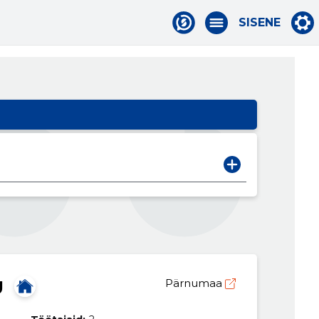
SISENE
Ü
Pärnumaa