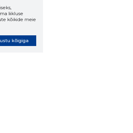
seks,
ma liikluse
ute kõikide meie
ustu kõigiga
oki laiendus ütleb Sulle, mis
eebilehel Sa parajasti viibid ja
ldusväärne see firma täna on.
 LAIENDUS ALLA