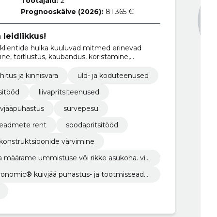
Töötajaid:
2
Prognooskäive (2026):
81 365 €
 leidlikkus!
 klientide hulka kuuluvad mitmed erinevad
ne, toitlustus, kaubandus, koristamine,
hitus ja kinnisvara
üld- ja koduteenused
sitööd
liivapritsiteenused
ivjääpuhastus
survepesu
eadmete rent
soodapritsitööd
konstruktsioonide värvimine
 määrame ummistuse või rikke asukoha. vid
ndile toru seisukorraraporti.
onomic® kuivjää puhastus- ja tootmissead
 ja müüme abrasi