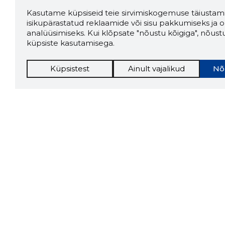
Kasutame küpsiseid teie sirvimiskogemuse täiustami
isikupärastatud reklaamide või sisu pakkumiseks ja o
analüüsimiseks. Kui klõpsate "nõustu kõigiga", nõust
küpsiste kasutamisega.
Küpsistest
Ainult vajalikud
Nõ
Storybo
Storybook
firma v
kui usa
Chrome laiendus
LAADI