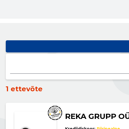
1 ettevõte
REKA GRUPP O
Krediidiskoor:
Piiripealne