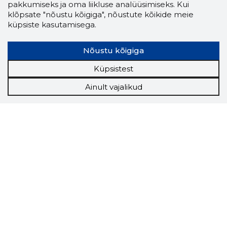
pakkumiseks ja oma liikluse analüüsimiseks. Kui
klõpsate "nõustu kõigiga", nõustute kõikide meie
küpsiste kasutamisega.
Nõustu kõigiga
Küpsistest
Ainult vajalikud
Storybook
Chrome laiendus
Storybooki laiendus ütleb Sulle, mis firma
veebilehel Sa parajasti viibid ja kui usaldusväärne
see firma täna on.
LAADI LAIENDUS ALLA