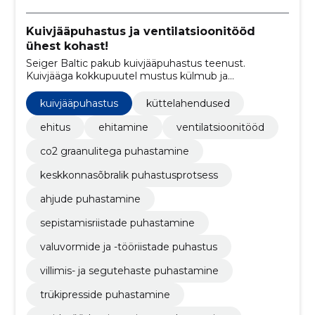
Kuivjääpuhastus ja ventilatsioonitööd
ühest kohast!
Seiger Baltic pakub kuivjääpuhastus teenust.
Kuivjääga kokkupuutel mustus külmub ja
pudeneb,graanulid aurustuvad ja järele jääb ainult
pinnalt eemaldatud mustus.
kuivjääpuhastus
küttelahendused
ehitus
ehitamine
ventilatsioonitööd
co2 graanulitega puhastamine
keskkonnasõbralik puhastusprotsess
ahjude puhastamine
sepistamisriistade puhastamine
valuvormide ja -tööriistade puhastus
villimis- ja segutehaste puhastamine
trükipresside puhastamine