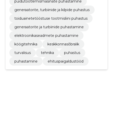
puidutöötlemismasinate puhastamine
generaatorite, turbiinide ja kilpide puhastus
toiduainetetööstuse tootmisliini puhastus
generaatorite ja turbiinide puhastamine
elektroonikaseadmete puhastamine
köögitehnika
keskkonnasõbralik
turvalisus
tehnika
puhastus
puhastamine
ehituspaigaldustööd