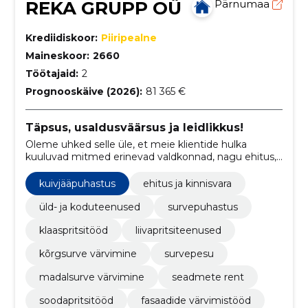
REKA GRUPP OÜ
Pärnumaa
Krediidiskoor:
Piiripealne
Maineskoor:
2660
Töötajaid:
2
Prognooskäive (2026):
81 365 €
Täpsus, usaldusväärsus ja leidlikkus!
Oleme uhked selle üle, et meie klientide hulka
kuuluvad mitmed erinevad valdkonnad, nagu ehitus,
tootmine, toitlustus, kaubandus, koristamine,
korteriühistud ja eraisikud.
kuivjääpuhastus
ehitus ja kinnisvara
üld- ja koduteenused
survepuhastus
klaaspritsitööd
liivapritsiteenused
kõrgsurve värvimine
survepesu
madalsurve värvimine
seadmete rent
soodapritsitööd
fasaadide värvimistööd