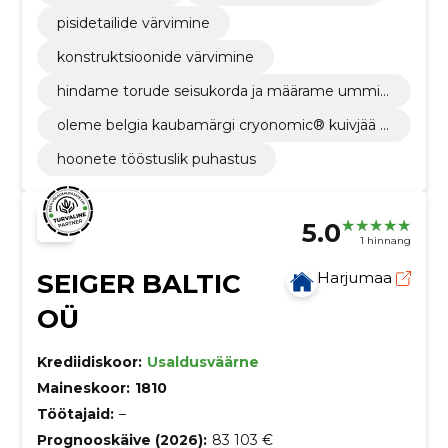
pisidetailide värvimine
konstruktsioonide värvimine
hindame torude seisukorda ja määrame ummis
tuse või rikke asukoha. videouuringu järel koost
oleme belgia kaubamärgi cryonomic® kuivjää p
ame kliendile toru seisukorraraporti.
uhastus- ja tootmisseadmete ametlik edasimü
hoonete tööstuslik puhastus
üja baltikumis. rendime seadmeid ja müüme ab
rasiive.
5.0
1 hinnang
SEIGER BALTIC
Harjumaa
OÜ
Krediidiskoor:
Usaldusväärne
Maineskoor:
1810
Töötajaid:
–
Prognooskäive (2026):
83 103 €