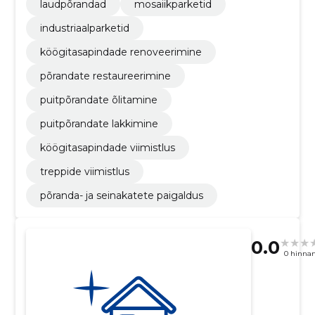
laudpõrandad
mosaiikparketid
industriaalparketid
köögitasapindade renoveerimine
põrandate restaureerimine
puitpõrandate õlitamine
puitpõrandate lakkimine
köögitasapindade viimistlus
treppide viimistlus
põranda- ja seinakatete paigaldus
0.0
0 hinna