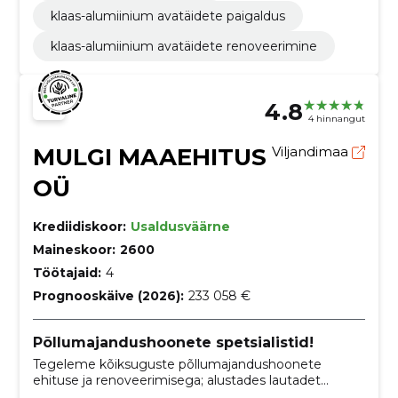
klaas-alumiinium avatäidete paigaldus
klaas-alumiinium avatäidete renoveerimine
4.8
4 hinnangut
MULGI MAAEHITUS
Viljandimaa
OÜ
Krediidiskoor:
Usaldusväärne
Maineskoor:
2600
Töötajaid:
4
Prognooskäive (2026):
233 058 €
Põllumajandushoonete spetsialistid!
Tegeleme kõiksuguste põllumajandushoonete
ehituse ja renoveerimisega; alustades lautadet
lõpetades kalakasvandustega. Teeme ka mõisate