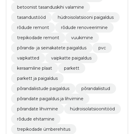
betoonist tasanduskihi valamine
tasandustööd
hüdroisolatsiooni paigaldus
rõdude remont
rõdude renoveerimine
trepikodade remont
vuukimine
põranda- ja seinakatete paigaldus
pvc
vaipkatted
vaipkatte paigaldus
keraamiline plaat
parkett
parkett ja paigaldus
põrandaliistude paigaldus
põrandaliistud
põrandate paigaldus ja lihvimine
põrandate lihvimine
hüdroisolatsioonitööd
rõdude ehitamine
trepikodade ümberehitus