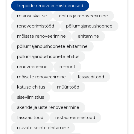
renoveerimistöid.
treppide renoveerimisteenused
muinsuskaitse
ehitus ja renoveerimine
renoveerimistööd
põllumajandushooned
mõisate renoveerimine
ehitamine
põllumajandushoonete ehitamine
põllumajandushoonete ehitus
renoveerimine
remont
mõisate renoveerimine
fassaaditööd
katuse ehitus
müüritööd
siseviimistlus
akende ja uste renoveerimine
fassaaditööd
restaureerimistööd
ujuvate seinte ehitamine