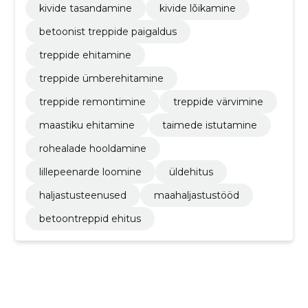
kivide tasandamine
kivide lõikamine
betoonist treppide paigaldus
treppide ehitamine
treppide ümberehitamine
treppide remontimine
treppide värvimine
maastiku ehitamine
taimede istutamine
rohealade hooldamine
lillepeenarde loomine
üldehitus
haljastusteenused
maahaljastustööd
betoontreppid ehitus