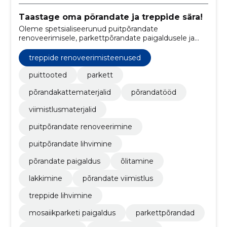
Taastage oma põrandate ja treppide sära!
Oleme spetsialiseerunud puitpõrandate
renoveerimisele, parkettpõrandate paigaldusele ja
treppide ning köögitasapindade viimistlusele
treppide renoveerimisteenused
puittooted
parkett
põrandakattematerjalid
põrandatööd
viimistlusmaterjalid
puitpõrandate renoveerimine
puitpõrandate lihvimine
põrandate paigaldus
õlitamine
lakkimine
põrandate viimistlus
treppide lihvimine
mosaiikparketi paigaldus
parkettpõrandad