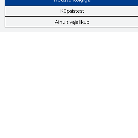
Storybooki laiendus ütleb Sulle, mis firma
veebilehel Sa parajasti viibid ja kui usaldusväärne
Küpsistest
see firma täna on.
LAADI LAIENDUS ALLA
Ainult vajalikud
Näed helistaja tausta!
Storybooki Äpp toob
Sinuni
OTSEKONTAKTID
400 000 Eesti
ettevõtte ja isikute kohta (juhid, ametnikud).
Andmed on rikastatud maksevõime ja
finantsinfoga.
Tööriistad
Sooduspakkumised
Hanked
Tööturg
Sihtkliendid
Rakendused