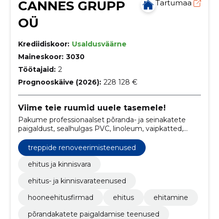
CANNES GRUPP
Tartumaa
OÜ
Krediidiskoor:
Usaldusväärne
Maineskoor:
3030
Töötajaid:
2
Prognooskäive (2026):
228 128 €
Viime teie ruumid uuele tasemele!
Pakume professionaalset põranda- ja seinakatete
paigaldust, sealhulgas PVC, linoleum, vaipkatted,
keraamilised plaadid ja parkett. Lisaks viime läbi
ettevalmistustööd, nagu põrandate tasandamine,
treppide renoveerimisteenused
lihvimine ja märgade alade hüdroisolatsioon.
ehitus ja kinnisvara
ehitus- ja kinnisvarateenused
hooneehitusfirmad
ehitus
ehitamine
põrandakatete paigaldamise teenused