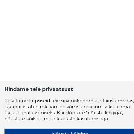
Hindame teie privaatsust
Kasutame küpsiseid teie sirvimiskogemuse täiustamiseks,
isikupärastatud reklaamide või sisu pakkumiseks ja oma
liikluse analüüsimiseks. Kui klõpsate "nõustu kõigiga",
Storybook
nõustute kõikide meie küpsiste kasutamisega.
Chrome laiendus
Nõustu kõigiga