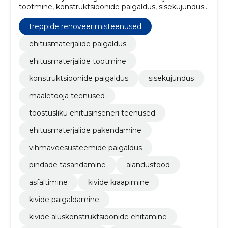
tootmine, konstruktsioonide paigaldus, sisekujundus,
maaletooja teenused, tööstusliku ehitusinseneri
teenused, ehitusmaterjalide pakendamine,
treppide renoveerimisteenused
vihmaveesüsteemide paigaldus, pindade
tasandamine, aiandustööd
ehitusmaterjalide paigaldus
ehitusmaterjalide tootmine
konstruktsioonide paigaldus
sisekujundus
maaletooja teenused
tööstusliku ehitusinseneri teenused
ehitusmaterjalide pakendamine
vihmaveesüsteemide paigaldus
pindade tasandamine
aiandustööd
asfaltimine
kivide kraapimine
kivide paigaldamine
kivide aluskonstruktsioonide ehitamine