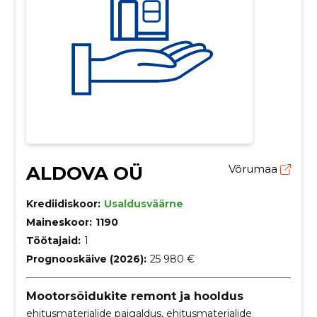
ALDOVA OÜ
Võrumaa
Krediidiskoor:
Usaldusväärne
Maineskoor:
1190
Töötajaid:
1
Prognooskäive (2026):
25 980 €
Mootorsõidukite remont ja hooldus
ehitusmaterjalide paigaldus, ehitusmaterjalide