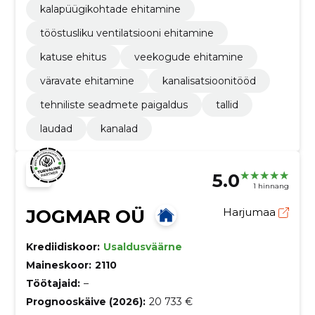
kalapüügikohtade ehitamine
tööstusliku ventilatsiooni ehitamine
katuse ehitus
veekogude ehitamine
väravate ehitamine
kanalisatsioonitööd
tehniliste seadmete paigaldus
tallid
laudad
kanalad
5.0
1 hinnang
JOGMAR OÜ
Harjumaa
Krediidiskoor:
Usaldusväärne
Maineskoor:
2110
Töötajaid:
–
Prognooskäive (2026):
20 733 €