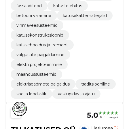
fassaaditööd
katuste ehitus
betooni valamine
katusekattematerjalid
vihmaveesüsteemid
katusekonstruktsioonid
katusehooldus ja -remont
valgustite paigaldamine
elektri projekteerimine
maandussüsteemid
elektriseadmete paigaldus
traditsiooniline
soe ja looduslik
vastupidav ja ajatu
5.0
6 hinnangut
Harjumaa