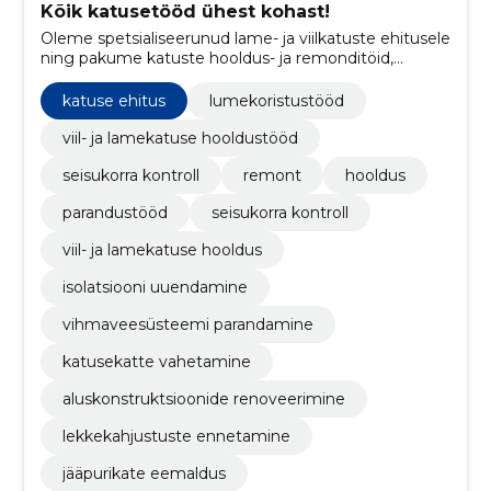
Kõik katusetööd ühest kohast!
Oleme spetsialiseerunud lame- ja viilkatuste ehitusele
ning pakume katuste hooldus- ja remonditöid,
sealhulgas lumekoristust, renoveerimist ja üldist
seisukorra kontrolli.
katuse ehitus
lumekoristustööd
viil- ja lamekatuse hooldustööd
seisukorra kontroll
remont
hooldus
parandustööd
seisukorra kontroll
viil- ja lamekatuse hooldus
isolatsiooni uuendamine
vihmaveesüsteemi parandamine
katusekatte vahetamine
aluskonstruktsioonide renoveerimine
lekkekahjustuste ennetamine
jääpurikate eemaldus