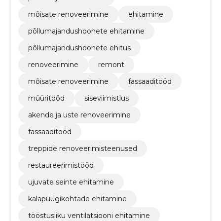
mõisate renoveerimine
ehitamine
põllumajandushoonete ehitamine
põllumajandushoonete ehitus
renoveerimine
remont
mõisate renoveerimine
fassaaditööd
müüritööd
siseviimistlus
akende ja uste renoveerimine
fassaaditööd
treppide renoveerimisteenused
restaureerimistööd
ujuvate seinte ehitamine
kalapüügikohtade ehitamine
tööstusliku ventilatsiooni ehitamine