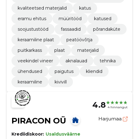
kvaliteetsed materjalid
katus
eramu ehitus
müüritööd
katused
soojustustööd
fassaadid
põrandaküte
keraamiline plaat
peatöövõtja
puitkarkass
plaat
materjalid
veekindel vineer
aknalauad
tehnika
ühendused
paigutus
kliendid
keraamiline
kivivill
4.8
4 hinnangut
PIRACON OÜ
Harjumaa
Krediidiskoor:
Usaldusväärne