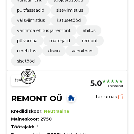
vundament
soojustustööd
puitfassaadid
siseviimistlus
välisviimistlus
katusetööd
vannitoa ehitus ja remont
ehitus
põlvamaa
materjalid
remont
üldehitus
disain
vannitoad
sisetööd
5.0
1 hinnang
REMONT OÜ
Tartumaa
Krediidiskoor:
Neutraalne
Maineskoor:
2750
Töötajaid:
7