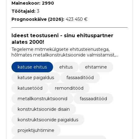
Maineskoor:
2990
Töötajaid:
3
Prognooskäive (2026):
423 450 €
Ideest teostuseni - sinu ehituspartner
alates 2000!
Tegeleme mitmekülgsete ehitusteenustega,
hõlmates metallkonstruktsioonide valmistamist,
üldehitustöid, katuste ehitust ja remonti ning
fassaaditöid.
katuse ehitus
ehitus
ehitamine
katuse paigaldus
fassaaditööd
katusetööd
remonditööd
metallkonstruktsioonid
fassaaditööd
konstruktsioonide disain
konstruktsioonide paigaldus
projektijuhtimine