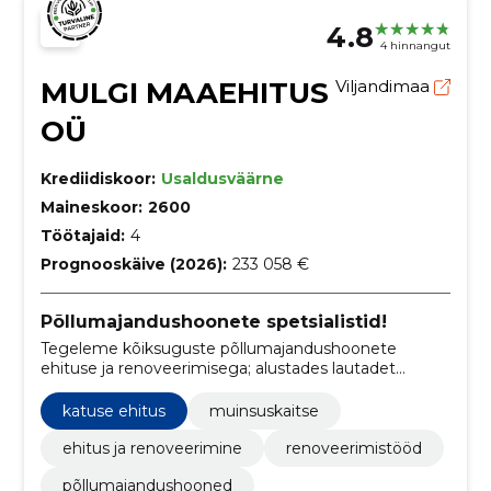
4.8
4 hinnangut
MULGI MAAEHITUS
Viljandimaa
OÜ
Krediidiskoor:
Usaldusväärne
Maineskoor:
2600
Töötajaid:
4
Prognooskäive (2026):
233 058 €
Põllumajandushoonete spetsialistid!
Tegeleme kõiksuguste põllumajandushoonete
ehituse ja renoveerimisega; alustades lautadet
lõpetades kalakasvandustega. Teeme ka mõisate
renoveerimistöid.
katuse ehitus
muinsuskaitse
ehitus ja renoveerimine
renoveerimistööd
põllumajandushooned