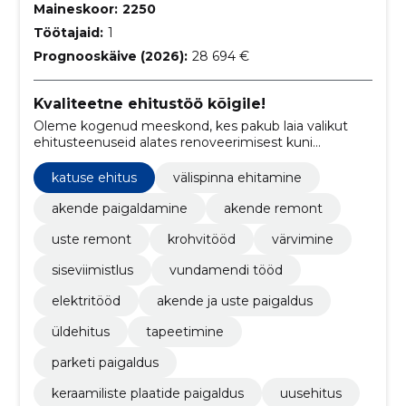
Maineskoor:
2250
Töötajaid:
1
Prognooskäive (2026):
28 694 €
Kvaliteetne ehitustöö kõigile!
Oleme kogenud meeskond, kes pakub laia valikut
ehitusteenuseid alates renoveerimisest kuni
suuremahuliste projektideni. Meie põhiväärtusteks on
kvaliteet, täpsus ja klientide rahulolu.
katuse ehitus
välispinna ehitamine
akende paigaldamine
akende remont
uste remont
krohvitööd
värvimine
siseviimistlus
vundamendi tööd
elektritööd
akende ja uste paigaldus
üldehitus
tapeetimine
parketi paigaldus
keraamiliste plaatide paigaldus
uusehitus