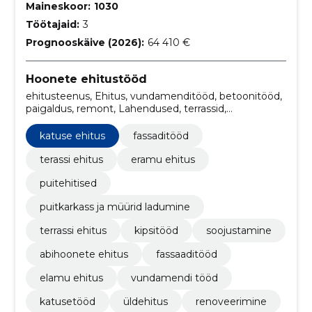
Maineskoor:
1030
Töötajaid:
3
Prognooskäive (2026):
64 410 €
Hoonete ehitustööd
ehitusteenus, Ehitus, vundamenditööd, betoonitööd,
paigaldus, remont, Lahendused, terrassid,
konstruktsioonide ehitus, katusematerjalide paigaldus
katuse ehitus
fassaditööd
terassi ehitus
eramu ehitus
puitehitised
puitkarkass ja müürid ladumine
terrassi ehitus
kipsitööd
soojustamine
abihoonete ehitus
fassaaditööd
elamu ehitus
vundamendi tööd
katusetööd
üldehitus
renoveerimine