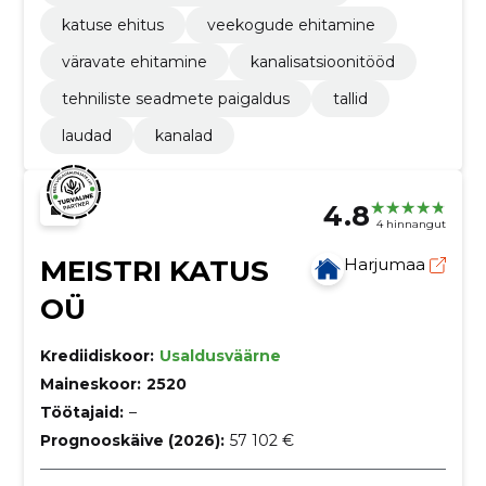
katuse ehitus
veekogude ehitamine
väravate ehitamine
kanalisatsioonitööd
tehniliste seadmete paigaldus
tallid
laudad
kanalad
4.8
4 hinnangut
MEISTRI KATUS
Harjumaa
OÜ
Krediidiskoor:
Usaldusväärne
Maineskoor:
2520
Töötajaid:
–
Prognooskäive (2026):
57 102 €