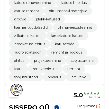
katuse renoveerimine
katuse hooldus
katuse remont
bituumenrullmaterjalid
kiltkivid
plekk-katused
tsementkiudplaadid
vihmaveesüsteemid
viilkatuse katted
lamekatuse katted
lamekatuse ehitus
katusetööd
hüdroisolatsioon
remont ja hooldus
ehitus
projekteerimine
soojustamine
katus
renoveerimine
remont
soojustustööd
hooldus
järelvalve
5.0
1 hinnang
SISSERO OÜ
Harjumaa