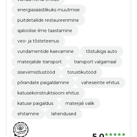
energiasäästlikuks muutmise
puitdetailide restaureerimine
ajaloolise ilme taastamine
veo- ja tõsteteenus
vundamentide kaevamine
tõstukiga auto
materjalide transport
transport valgamaal
siseviimistlustööd
torustikutööd
põrandate paigaldamine
vaheseinte ehitus
katusekonstruktsiooni ehitus
katuse paigaldus
materjali valik
ehitamine
lahendused
5.0