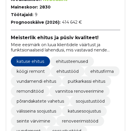
Maineskoor:
2830
Töötajaid:
9
Prognooskäive (2026):
414 642 €
Meisterlik ehitus ja püsiv kvaliteet!
Meie eesmärk on luua klientidele väärtust ja
funktsionaalseid lahendusi, mis vastavad nende
vajadustele ja soovidele ehitusvaldkonnas.
katuse ehitus
ehitusteenused
köögi remont
ehitustööd
ehitusfirma
vundamendi ehitus
puitkarkassi ehitus
remonditööd
vannitoa renoveerimine
põrandakatete vahetus
soojustustööd
välisseina soojustus
katusesoojustus
seinte värvimine
renoveerimistööd