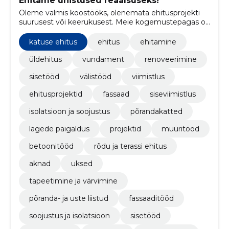
Ehitame unistused reaalsuseks!
Oleme valmis koostööks, olenemata ehitusprojekti
suurusest või keerukusest. Meie kogemustepagas on
suur ja meeskond on töökas ning andekas.
Tegutseme soomes.
katuse ehitus
ehitus
ehitamine
üldehitus
vundament
renoveerimine
sisetööd
välistööd
viimistlus
ehitusprojektid
fassaad
siseviimistlus
isolatsioon ja soojustus
põrandakatted
lagede paigaldus
projektid
müüritööd
betoonitööd
rõdu ja terassi ehitus
aknad
uksed
tapeetimine ja värvimine
põranda- ja uste liistud
fassaaditööd
soojustus ja isolatsioon
sisetööd