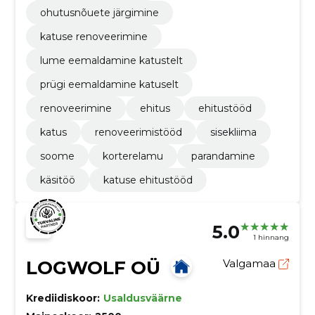
ohutusnõuete järgimine
katuse renoveerimine
lume eemaldamine katustelt
prügi eemaldamine katuselt
renoveerimine
ehitus
ehitustööd
katus
renoveerimistööd
sisekliima
soome
korterelamu
parandamine
käsitöö
katuse ehitustööd
5.0
1 hinnang
LOGWOLF OÜ
Valgamaa
Krediidiskoor:
Usaldusväärne