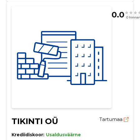
0.0
0 hinna
TIKINTI OÜ
Tartumaa
Krediidiskoor:
Usaldusväärne