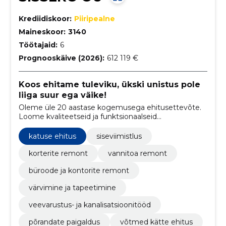
Krediidiskoor:
Piiripealne
Maineskoor:
3140
Töötajaid:
6
Prognooskäive (2026):
612 119 €
Koos ehitame tuleviku, ükski unistus pole
liiga suur ega väike!
Oleme üle 20 aastase kogemusega ehitusettevõte.
Loome kvaliteetseid ja funktsionaalseid
ehituslahendusi. Ehitame teile kodu või äripinna
"võtmed kätte" meetodil
katuse ehitus
siseviimistlus
korterite remont
vannitoa remont
büroode ja kontorite remont
värvimine ja tapeetimine
veevarustus- ja kanalisatsioonitööd
põrandate paigaldus
võtmed kätte ehitus