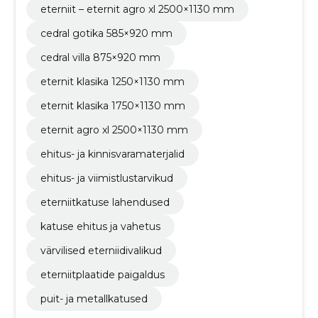
eterniit – eternit agro xl 2500×1130 mm
cedral gotika 585×920 mm
cedral villa 875×920 mm
eternit klasika 1250×1130 mm
eternit klasika 1750×1130 mm
eternit agro xl 2500×1130 mm
ehitus- ja kinnisvaramaterjalid
ehitus- ja viimistlustarvikud
eterniitkatuse lahendused
katuse ehitus ja vahetus
värvilised eterniidivalikud
eterniitplaatide paigaldus
puit- ja metallkatused