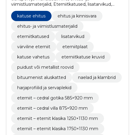
viimistlusmaterjalid, Eterniitkatused, lisatarvikud,
värviline eterniit, eterniitplaat, Katuse ehitus, katuse
vahetus, eterniitkatuse kruvid, puidust või metallist
katuse ehitus
ehitus ja kinnisvara
roovid
ehitus- ja viimistlusmaterjalid
eterniitkatused
lisatarvikud
värviline eterniit
eterniitplaat
katuse vahetus
eterniitkatuse kruvid
puidust või metallist roovid
bituumenist aluskatted
naelad ja klambrid
harjaprofiilid ja servaplekid
eterniit – cedral gotika 585×920 mm
eterniit – cedral villa 875×920 mm
eterniit – eternit klasika 1250×1130 mm
eterniit – eternit klasika 1750×1130 mm