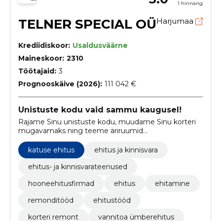
1 hinnang
TELNER SPECIAL OÜ
Harjumaa
Krediidiskoor:
Usaldusväärne
Maineskoor:
2310
Töötajaid:
3
Prognooskäive (2026):
111 042 €
Unistuste kodu vaid sammu kaugusel!
Rajame Sinu unistuste kodu, muudame Sinu korteri
mugavamaks ning teeme äriruumid
funktsionaalsemaks
katuse ehitus
ehitus ja kinnisvara
ehitus- ja kinnisvarateenused
hooneehitusfirmad
ehitus
ehitamine
remonditööd
ehitustööd
korteri remont
vannitoa ümberehitus