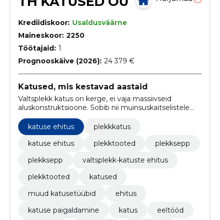
TH KATUSED OÜ
Krediidiskoor:
Usaldusväärne
Maineskoor:
2250
Töötajaid:
1
Prognooskäive (2026):
24 379 €
Katused, mis kestavad aastaid
Valtsplekk katus on kerge, ei vaja massiivseid
aluskonstruktsioone. Sobib nii muinsuskaitselistele
objektidele kui ka modernsesse keskkonda.
katuse ehitus
plekkkatus
katuse ehitus
plekktooted
plekksepp
plekksepp
valtsplekk-katuste ehitus
plekktooted
katused
muud katusetüübid
ehitus
katuse paigaldamine
katus
eeltööd