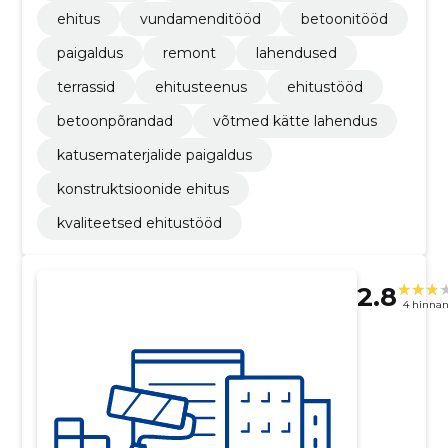
ehitus
vundamenditööd
betoonitööd
paigaldus
remont
lahendused
terrassid
ehitusteenus
ehitustööd
betoonpõrandad
võtmed kätte lahendus
katusematerjalide paigaldus
konstruktsioonide ehitus
kvaliteetsed ehitustööd
2.8
4 hinna