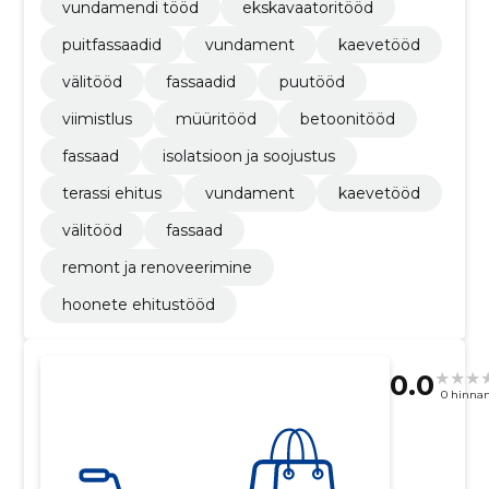
vundamendi tööd
ekskavaatoritööd
puitfassaadid
vundament
kaevetööd
välitööd
fassaadid
puutööd
viimistlus
müüritööd
betoonitööd
fassaad
isolatsioon ja soojustus
terassi ehitus
vundament
kaevetööd
välitööd
fassaad
remont ja renoveerimine
hoonete ehitustööd
0.0
0 hinna