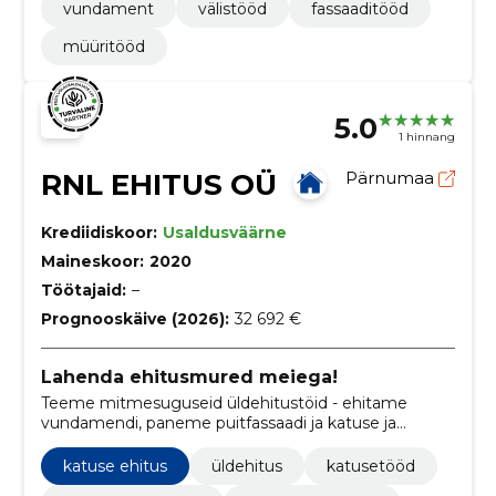
vundament
välistööd
fassaaditööd
müüritööd
5.0
1 hinnang
RNL EHITUS OÜ
Pärnumaa
Krediidiskoor:
Usaldusväärne
Maineskoor:
2020
Töötajaid:
–
Prognooskäive (2026):
32 692 €
Lahenda ehitusmured meiega!
Teeme mitmesuguseid üldehitustöid - ehitame
vundamendi, paneme puitfassaadi ja katuse ja
vajadusel abistame ka kaevetöödes.
katuse ehitus
üldehitus
katusetööd