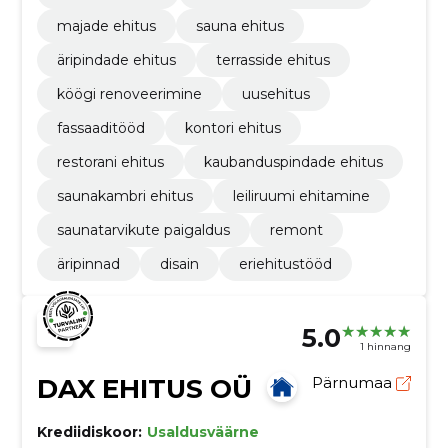
majade ehitus
sauna ehitus
äripindade ehitus
terrasside ehitus
köögi renoveerimine
uusehitus
fassaaditööd
kontori ehitus
restorani ehitus
kaubanduspindade ehitus
saunakambri ehitus
leiliruumi ehitamine
saunatarvikute paigaldus
remont
äripinnad
disain
eriehitustööd
5.0
1 hinnang
DAX EHITUS OÜ
Pärnumaa
Krediidiskoor:
Usaldusväärne