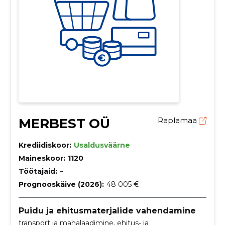
MERBEST OÜ
Raplamaa
Krediidiskoor:
Usaldusväärne
Maineskoor:
1120
Töötajaid:
–
Prognooskäive (2026):
48 005 €
Puidu ja ehitusmaterjalide vahendamine
transport ja mahalaadimine, ehitus- ja