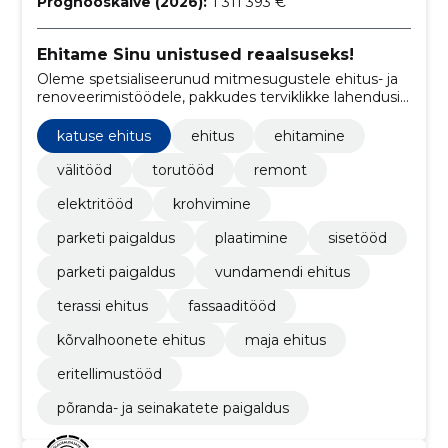
Prognooskäive (2026):
1 311 393 €
Ehitame Sinu unistused reaalsuseks!
Oleme spetsialiseerunud mitmesugustele ehitus- ja
renoveerimistöödele, pakkudes terviklikke lahendusi
nii sise- kui ka välitöödele.
katuse ehitus
ehitus
ehitamine
välitööd
torutööd
remont
elektritööd
krohvimine
parketi paigaldus
plaatimine
sisetööd
parketi paigaldus
vundamendi ehitus
terassi ehitus
fassaaditööd
kõrvalhoonete ehitus
maja ehitus
eritellimustööd
põranda- ja seinakatete paigaldus