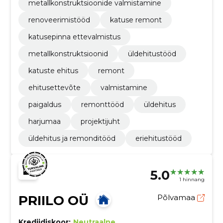
metallkonstruktsioonide valmistamine
renoveerimistööd
katuse remont
katusepinna ettevalmistus
metallkonstruktsioonid
üldehitustööd
katuste ehitus
remont
ehitusettevõte
valmistamine
paigaldus
remonttööd
üldehitus
harjumaa
projektijuht
üldehitus ja remonditööd
eriehitustööd
5.0
1 hinnang
PRIILO OÜ
Põlvamaa
Krediidiskoor:
Neutraalne