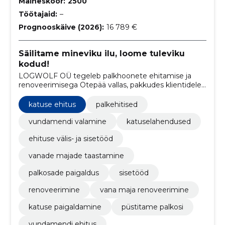
Maineskoor:
2500
Töötajaid:
–
Prognooskäive (2026):
16 789 €
Säilitame mineviku ilu, loome tuleviku
kodud!
LOGWOLF OÜ tegeleb palkhoonete ehitamise ja
renoveerimisega Otepää vallas, pakkudes klientidele
kogemustega lahendusi ning erinevaid veo ja
tõsteteenuseid.
katuse ehitus
palkehitised
vundamendi valamine
katuselahendused
ehituse välis- ja sisetööd
vanade majade taastamine
palkosade paigaldus
sisetööd
renoveerimine
vana maja renoveerimine
katuse paigaldamine
püstitame palkosi
vundamendi ehitus