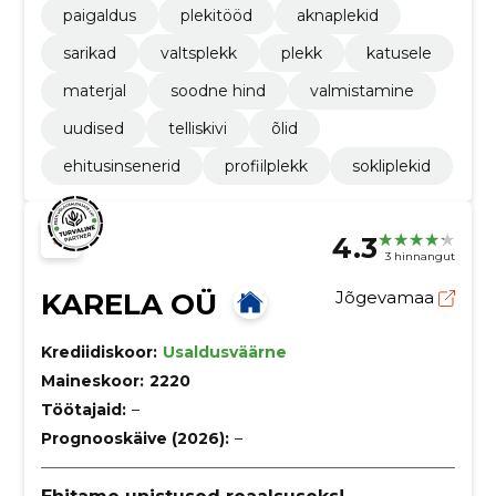
paigaldus
plekitööd
aknaplekid
sarikad
valtsplekk
plekk
katusele
materjal
soodne hind
valmistamine
uudised
telliskivi
õlid
ehitusinsenerid
profiilplekk
sokliplekid
4.3
3 hinnangut
KARELA OÜ
Jõgevamaa
Krediidiskoor:
Usaldusväärne
Maineskoor:
2220
Töötajaid:
–
Prognooskäive (2026):
–