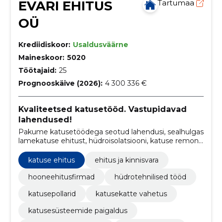
EVARI EHITUS
Tartumaa
OÜ
Krediidiskoor:
Usaldusväärne
Maineskoor:
5020
Töötajaid:
25
Prognooskäive (2026):
4 300 336 €
Kvaliteetsed katusetööd. Vastupidavad
lahendused!
Pakume katusetöödega seotud lahendusi, sealhulgas
lamekatuse ehitust, hüdroisolatsiooni, katuse remonti
ja hooldust ning katusekatte vahetust.
katuse ehitus
ehitus ja kinnisvara
hooneehitusfirmad
hüdrotehnilised tööd
katusepollarid
katusekatte vahetus
katusesüsteemide paigaldus