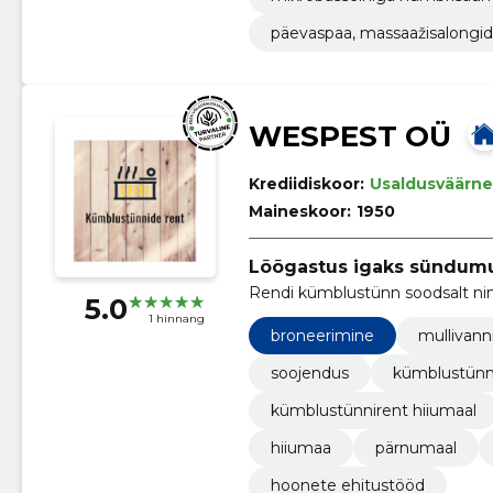
päevaspaa, massaažisalongid
WESPEST OÜ
Krediidiskoor:
Usaldusväärne
Maineskoor:
1950
Lõõgastus igaks sündumu
Rendi kümblustünn soodsalt nin
5.0
1 hinnang
broneerimine
mullivann
soojendus
kümblustünn
kümblustünnirent hiiumaal
hiiumaa
pärnumaal
hoonete ehitustööd