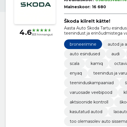
Maineskoor:
16 680
Škoda kiirelt kätte!
Aasta Auto Škoda Tartu esindus 
4.6
teenindust ja erinõudmistega va
303 hinnangut
vajalikud mudelid ja varuosad ni
erilist Škoda kogemust!
broneerimine
autod ja 
auto esindused
audi
scala
kamiq
octavi
enyaq
teenindus ja var
teeninduskampaaniad
š
varuosade veebipood
k
aktsioonide kontroll
ško
kasutatud autod
laoaut
too olemasolev auto sissem