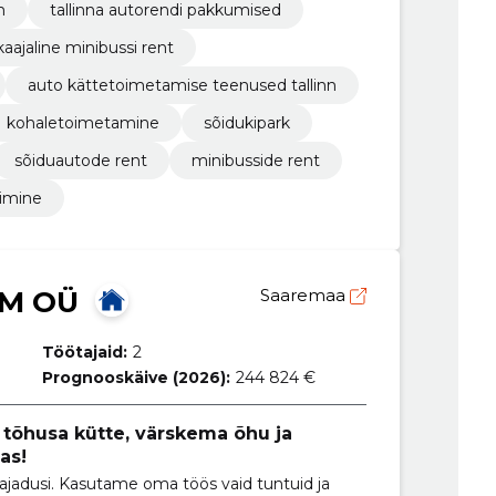
m
tallinna autorendi pakkumised
kaajaline minibussi rent
auto kättetoimetamise teenused tallinn
kohaletoimetamine
sõidukipark
sõiduautode rent
minibusside rent
imine
LM OÜ
Saaremaa
Töötajaid:
2
Prognooskäive (2026):
244 824 €
 tõhusa kütte, värskema õhu ja
as!
ajadusi. Kasutame oma töös vaid tuntuid ja