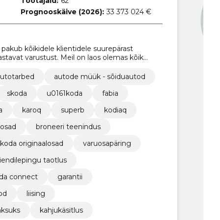
Töötajaid:
62
Prognooskäive (2026):
33 373 024 €
pakub kõikidele klientidele suurepärast
stavat varustust. Meil on laos olemas kõik
ng tule proovisõidule, et näha ja tunda seda
autotarbed
autode müük - sõiduautod
skoda
u0161koda
fabia
a
karoq
superb
kodiaq
uosad
broneeri teenindus
koda originaalosad
varuosapäring
liendilepingu taotlus
da connect
garantii
od
liising
aksuks
kahjukäsitlus