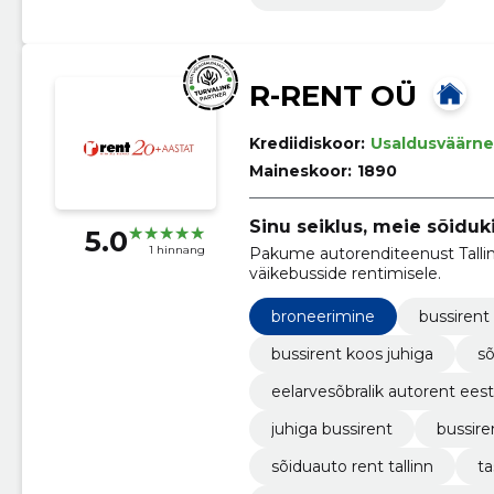
R-RENT OÜ
Krediidiskoor:
Usaldusväärne
Maineskoor:
1890
Sinu seiklus, meie sõiduk
5.0
1 hinnang
Pakume autorenditeenust Tallinn
väikebusside rentimisele.
broneerimine
bussirent
bussirent koos juhiga
sõ
eelarvesõbralik autorent eest
juhiga bussirent
bussiren
sõiduauto rent tallinn
t