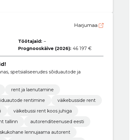
Harjumaa
Töötajaid:
–
Prognooskäive (2026):
46 197 €
id!
as, spetsialiseerudes sõiduautode ja
rent ja laenutamine
iduautode rentimine
väikebusside rent
i
väikebussi rent koos juhiga
t tallinn
autorenditeenused eesti
askukohane lennujaama autorent