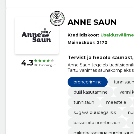
ANNE SAUN
Krediidiskoor:
Usaldusväärne
Maineskoor:
2170
Tervist ja heaolu saunast,
4.3
Anne Saun tegeleb traditsiooni
148 hinnangut
Tartu vanimas saunakompleksis
broneerimine
tunnisau
duši kasutamine
vanni 
tunnisaun
meestele
sügava puudega isik
nu
basseinita numbrisaun
mikrobasseiniga numbrisaun 