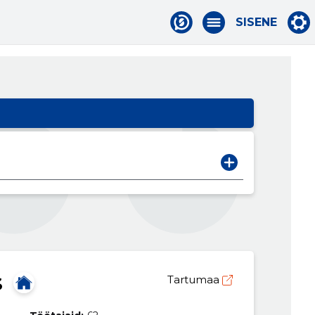
SISENE
S
Tartumaa