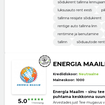
sõidukirent tallinna lennujaa
luksusauto rent eesti
pi
tallinna reisijate sõidukirent
rentige auto tallinna linn
rentimine ja laenutamine
tallinn
sõiduautode rent
ENERGIA MAAI
Krediidiskoor:
Neutraalne
Maineskoor:
1000
Energia Maailm - sinu tee
puhtama keskkonna suun
5.0
Arvestades just Teie mugavus v
1 hinnang