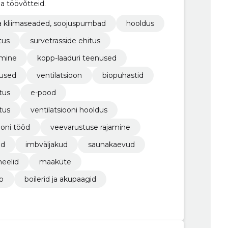
a töövõtteid.
ja kliimaseaded, soojuspumbad
hooldus
tus
survetrasside ehitus
amine
kopp-laaduri teenused
dused
ventilatsioon
biopuhastid
tus
e-pood
tus
ventilatsiooni hooldus
ooni tööd
veevarustuse rajamine
ud
imbväljakud
saunakaevud
eelid
maaküte
mp
boilerid ja akupaagid