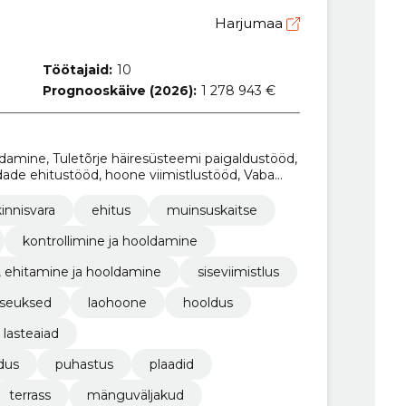
Harjumaa
Töötajaid:
10
Prognooskäive (2026):
1 278 943 €
damine, Tuletõrje häiresüsteemi paigaldustööd,
dade ehitustööd, hoone viimistlustööd, Vaba
jutusega ja restoranidega seotud hoonete
 -seadmete paigaldustööd, Koolimajade
kinnisvara
ehitus
muinsuskaitse
tööd, Hooldekodude ehitustööd
kontrollimine ja hooldamine
, ehitamine ja hooldamine
siseviimistlus
iseuksed
laohoone
hooldus
lasteaiad
dus
puhastus
plaadid
terrass
mänguväljakud