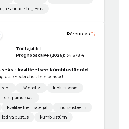
e ja saunade tegevus
Pärnumaa
Töötajaid:
1
Prognooskäive (2026):
34 678 €
seks - kvaliteetsed kümblustünnid
g otse veebilehelt broneerides!
i rent
lõõgastus
funktsioonid
i rent pärnumaal
kvaliteetne materjal
mullisüsteem
led valgustus
kümblustünn