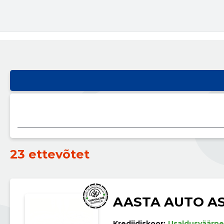
23 ettevõtet
AASTA AUTO A
Krediidiskoor:
Usaldusväärne