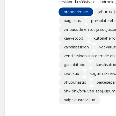
keskkonda säästvaid seadmeid j
broneerimine
jahutus- 
paigaldus
pumplate ehi
välitrasside ehitus ja soojust
kaevetööd
küttelahen
kanalisatsioon
veevarus
ventilatsioonisüsteemide ehi
garantiitööd
kanalisatsi
septikud
kogumiskaev
õhupuhastid
päikesepan
õhk-õhk/õhk-vesi soojuspu
paigaldustarvikud