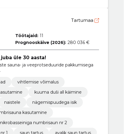
Tartumaa
Töötajaid:
11
Prognooskäive (2026):
280 036 €
 juba üle 30 aasta!
liste sauna- ja veeprotseduuride pakkumisega
.
nad
vihtlemise võimalus
kasutamine
kuuma duši all käimine
naistele
nägemispuudega isik
mbrisauna kasutamine
mikrobasseiniga numbrisaun nr 2
nr 1
saun tartus
avalik saun tartus