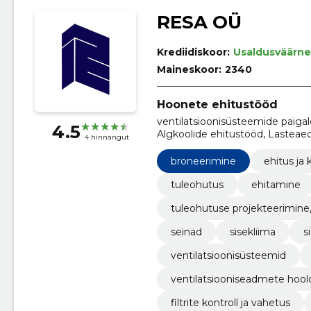
RESA OÜ
Krediidiskoor:
Usaldusväärne
Maineskoor:
2340
Hoonete ehitustööd
ventilatsioonisüsteemide paigal
4.5
Algkoolide ehitustööd, Lasteae
4 hinnangut
ajaga, spordiga, kultuuriga, ma
ehitustööd, Elektrijuhtmete ja
broneerimine
ehitus ja 
ehitustööd, Vesivarustuse toru
tuleohutus
ehitamine
tuleohutuse projekteerimine
seinad
sisekliima
s
ventilatsioonisüsteemid
ventilatsiooniseadmete hool
filtrite kontroll ja vahetus