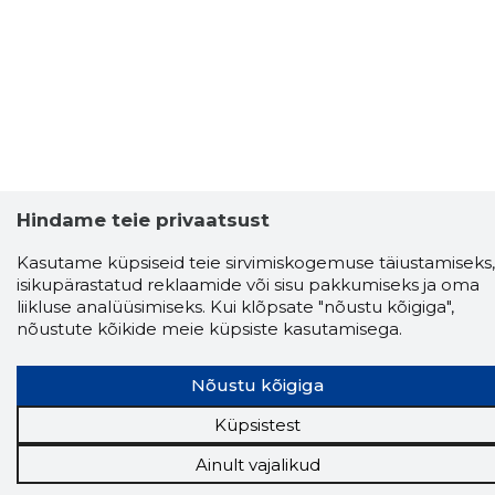
Hindame teie privaatsust
Kasutame küpsiseid teie sirvimiskogemuse täiustamiseks,
isikupärastatud reklaamide või sisu pakkumiseks ja oma
liikluse analüüsimiseks. Kui klõpsate "nõustu kõigiga",
nõustute kõikide meie küpsiste kasutamisega.
Nõustu kõigiga
Storybook
Chrome laiendus
Küpsistest
Ainult vajalikud
Storybooki laiendus ütleb Sulle, mis firma
veebilehel Sa parajasti viibid ja kui usaldusväärne