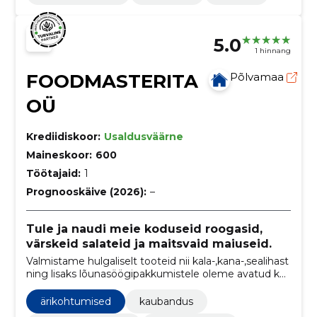
5.0
1 hinnang
FOODMASTERITA
Põlvamaa
OÜ
Krediidiskoor:
Usaldusväärne
Maineskoor:
600
Töötajaid:
1
Prognooskäive (2026):
–
Tule ja naudi meie koduseid roogasid,
värskeid salateid ja maitsvaid maiuseid.
Valmistame hulgaliselt tooteid nii kala-,kana-,sealihast
ning lisaks lõunasöögipakkumistele oleme avatud ka
erinevatele suursündmustele.
ärikohtumised
kaubandus