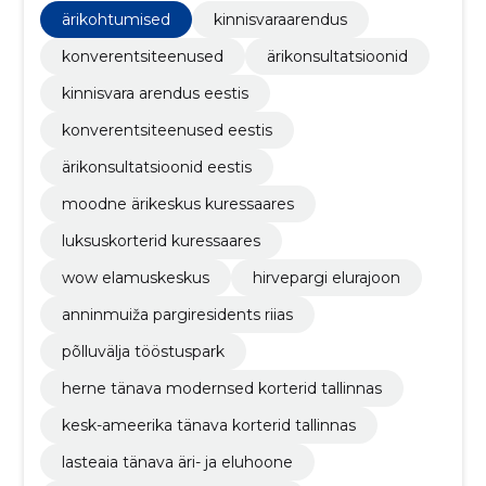
konverentsikohad, turu- ja teostatavusuuringud,
ärikohtumised
kinnisvaraarendus
kinnisvara haldamine
konverentsiteenused
ärikonsultatsioonid
kinnisvara arendus eestis
konverentsiteenused eestis
ärikonsultatsioonid eestis
moodne ärikeskus kuressaares
luksuskorterid kuressaares
wow elamuskeskus
hirvepargi elurajoon
anninmuiža pargiresidents riias
põlluvälja tööstuspark
herne tänava modernsed korterid tallinnas
kesk-ameerika tänava korterid tallinnas
lasteaia tänava äri- ja eluhoone