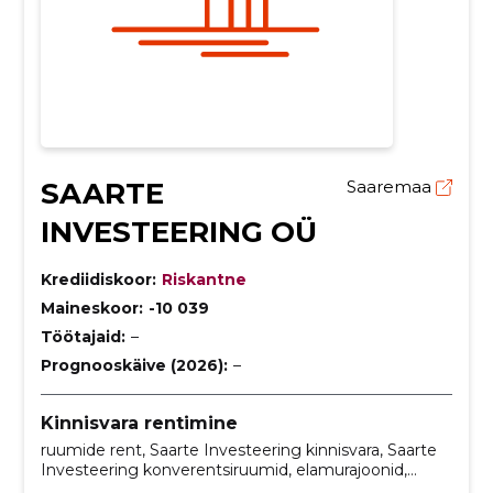
SAARTE
Saaremaa
INVESTEERING OÜ
Krediidiskoor:
Riskantne
Maineskoor:
-10 039
Töötajaid:
–
Prognooskäive (2026):
–
Kinnisvara rentimine
ruumide rent, Saarte Investeering kinnisvara, Saarte
Investeering konverentsiruumid, elamurajoonid,
kaubanduspinnad, korterelamud, eramud ja villad,