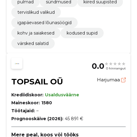
pulmad
sündmused
kiired suupisted
tervislikud valikud
igapäevased lõunasöögid
kohv ja saiakesed
kodused supid
värsked salatid
0.0
0 hinnangut
TOPSAIL OÜ
Harjumaa
Krediidiskoor:
Usaldusväärne
Maineskoor:
1580
Töötajaid:
–
Prognooskäive (2026):
45 891 €
Mere peal, koos või tööks