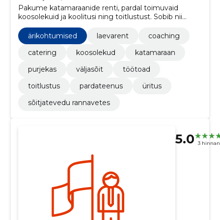
Pakume katamaraanide renti, pardal toimuvaid
koosolekuid ja koolitusi ning toitlustust. Sobib nii
sõpruskondadele kui ka ettevõtetele.
ärikohtumised
laevarent
coaching
catering
koosolekud
katamaraan
purjekas
väljasõit
töötoad
toitlustus
pardateenus
üritus
sõitjatevedu rannavetes
5.0
3 hinna