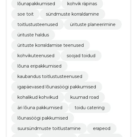
lõunapakkumised
kohvik räpinas
soe toit
sündmuste korraldamine
toitlustusteenused
ürituste planeerimine
ürituste haldus
ürituste korraldamise teenused
kohvikuteenused
soojad toidud
lõuna eripakkumised
kaubandus toitlustusteenused
igapäevased lõunasöögi pakkumised
kohalikud kohvikud
kuumad road
äri lõuna pakkumised
toidu catering
lõunasöögi pakkumised
suursündmuste toitlustamine
erapeod