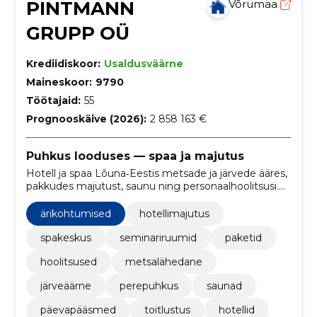
PINTMANN
Võrumaa
GRUPP OÜ
Krediidiskoor:
Usaldusväärne
Maineskoor:
9790
Töötajaid:
55
Prognooskäive (2026):
2 858 163 €
Puhkus looduses — spaa ja majutus
Hotell ja spaa Lõuna‑Eestis metsade ja järvede ääres,
pakkudes majutust, saunu ning personaalhoolitsusi.
Pakume pakettreise, seminare ja mugavat
otsebroneerimist ning e‑poe lahendust.
ärikohtumised
hotellimajutus
spakeskus
seminariruumid
paketid
hoolitsused
metsalähedane
järveäärne
perepuhkus
saunad
päevapääsmed
toitlustus
hotellid