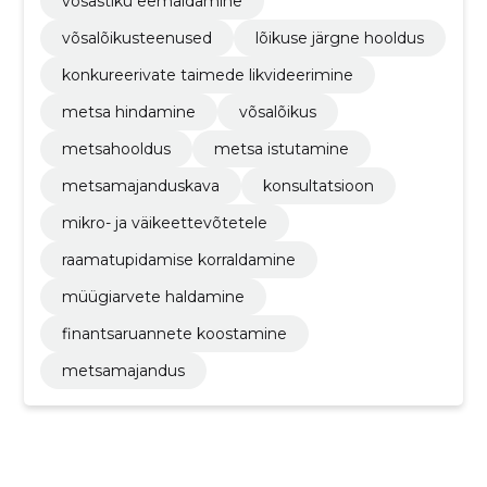
võsastiku eemaldamine
võsalõikusteenused
lõikuse järgne hooldus
konkureerivate taimede likvideerimine
metsa hindamine
võsalõikus
metsahooldus
metsa istutamine
metsamajanduskava
konsultatsioon
mikro- ja väikeettevõtetele
raamatupidamise korraldamine
müügiarvete haldamine
finantsaruannete koostamine
metsamajandus