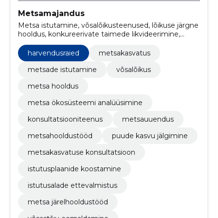
Metsamajandus
Metsa istutamine, võsalõikusteenused, lõikuse järgne
hooldus, konkureerivate taimede likvideerimine,
Metsa hindamine, Võsalõikus, metsahooldus,
müügiarvete haldamine, raamatupidamise
harvendusraied
metsakasvatus
korraldamine, mikro- ja väikeettevõtetele
metsade istutamine
võsalõikus
metsa hooldus
metsa ökosüsteemi analüüsimine
konsultatsiooniteenus
metsauuendus
metsahooldustööd
puude kasvu jälgimine
metsakasvatuse konsultatsioon
istutusplaanide koostamine
istutusalade ettevalmistus
metsa järelhooldustööd