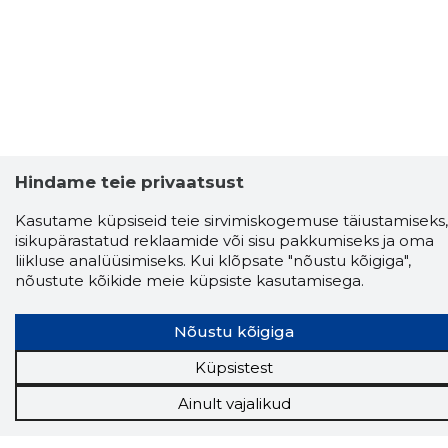
Hindame teie privaatsust
Kasutame küpsiseid teie sirvimiskogemuse täiustamiseks,
isikupärastatud reklaamide või sisu pakkumiseks ja oma
liikluse analüüsimiseks. Kui klõpsate "nõustu kõigiga",
nõustute kõikide meie küpsiste kasutamisega.
Nõustu kõigiga
Küpsistest
Ainult vajalikud
Storybook
Chrome laiendus