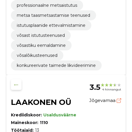
professionaalne metsaistutus
metsa taasmetsastamise teenused
istutusplaanide ettevalmistamine
võsast istutusteenused
võsastiku eemaldamine
võsalõikusteenused
konkureerivate taimede likvideerimine
3.5
4 hinnangut
LAAKONEN OÜ
Jõgevamaa
Krediidiskoor:
Usaldusväärne
Maineskoor:
1110
Töötajaid:
13