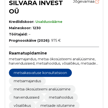
SILVARA INVEST
Jõgevamaa
OÜ
Krediidiskoor:
Usaldusväärne
Maineskoor:
1230
Töötajaid:
–
Prognooskäive (2026):
975 €
Raamatupidamine
metsamajandus, metsa ökosüsteemi analüüsimine,
harvendusraied, metsahooldus, võsalõikus, metsade
istutamine, metsakasvatus, metsauuendus,
metsahooldustööd, puude kasvu jälgimine
metsakasvatuse konsultatsioon
metsamajandus
metsa ökosüsteemi analüüsimine
harvendusraied
metsahooldus
võsalõikus
metsade istutamine