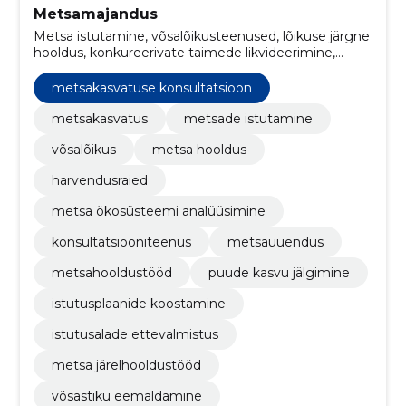
Metsamajandus
Metsa istutamine, võsalõikusteenused, lõikuse järgne
hooldus, konkureerivate taimede likvideerimine,
Metsa hindamine, Võsalõikus, metsahooldus,
müügiarvete haldamine, raamatupidamise
metsakasvatuse konsultatsioon
korraldamine, mikro- ja väikeettevõtetele
metsakasvatus
metsade istutamine
võsalõikus
metsa hooldus
harvendusraied
metsa ökosüsteemi analüüsimine
konsultatsiooniteenus
metsauuendus
metsahooldustööd
puude kasvu jälgimine
istutusplaanide koostamine
istutusalade ettevalmistus
metsa järelhooldustööd
võsastiku eemaldamine