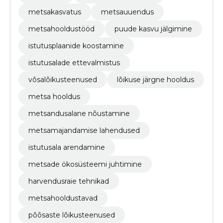
metsakasvatus
metsauuendus
metsahooldustööd
puude kasvu jälgimine
istutusplaanide koostamine
istutusalade ettevalmistus
võsalõikusteenused
lõikuse järgne hooldus
metsa hooldus
metsandusalane nõustamine
metsamajandamise lahendused
istutusala arendamine
metsade ökosüsteemi juhtimine
harvendusraie tehnikad
metsahooldustavad
põõsaste lõikusteenused