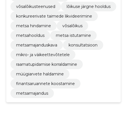
võsalõikusteenused
lõikuse järgne hooldus
konkureerivate taimede likvideerimine
metsa hindamine
võsalõikus
metsahooldus
metsa istutamine
metsamajanduskava
konsultatsioon
mikro- ja väikeettevõtetele
raamatupidamise korraldamine
müügiarvete haldamine
finantsaruannete koostamine
metsamajandus