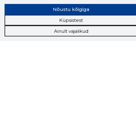
Storybooki laiendus ütleb Sulle, mis firma
Nõustu kõigiga
veebilehel Sa parajasti viibid ja kui usaldusväärne
see firma täna on.
LAADI LAIENDUS ALLA
Küpsistest
Ainult vajalikud
Näed helistaja tausta!
Storybooki Äpp toob
Sinuni
OTSEKONTAKTID
400 000 Eesti
ettevõtte ja isikute kohta (juhid, ametnikud).
Andmed on rikastatud maksevõime ja
finantsinfoga.
Tööriistad
Sooduspakkumised
Hanked
Tööturg
Sihtkliendid
Rakendused