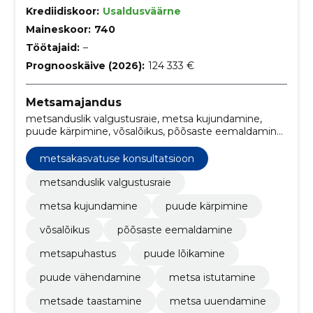
Krediidiskoor:
Usaldusväärne
Maineskoor:
740
Töötajaid:
–
Prognooskäive (2026):
124 333 €
Metsamajandus
metsanduslik valgustusraie, metsa kujundamine,
puude kärpimine, võsalõikus, põõsaste eemaldamine,
metsapuhastus, puude lõikamine, puude
vähendamine, metsa istutamine, metsade
metsakasvatuse konsultatsioon
taastamine
metsanduslik valgustusraie
metsa kujundamine
puude kärpimine
võsalõikus
põõsaste eemaldamine
metsapuhastus
puude lõikamine
puude vähendamine
metsa istutamine
metsade taastamine
metsa uuendamine