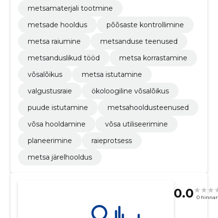
metsamaterjali tootmine
metsade hooldus
põõsaste kontrollimine
metsa raiumine
metsanduse teenused
metsanduslikud tööd
metsa korrastamine
võsalõikus
metsa istutamine
valgustusraie
ökoloogiline võsalõikus
puude istutamine
metsahooldusteenused
võsa hooldamine
võsa utiliseerimine
planeerimine
raieprotsess
metsa järelhooldus
0.0
0 hinna