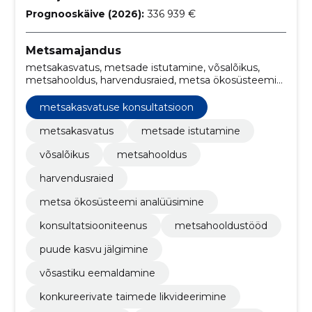
Prognooskäive (2026):
336 939 €
Metsamajandus
metsakasvatus, metsade istutamine, võsalõikus,
metsahooldus, harvendusraied, metsa ökosüsteemi
analüüsimine, konsultatsiooniteenus,
metsahooldustööd, puude kasvu jälgimine, võsastiku
metsakasvatuse konsultatsioon
eemaldamine
metsakasvatus
metsade istutamine
võsalõikus
metsahooldus
harvendusraied
metsa ökosüsteemi analüüsimine
konsultatsiooniteenus
metsahooldustööd
puude kasvu jälgimine
võsastiku eemaldamine
konkureerivate taimede likvideerimine