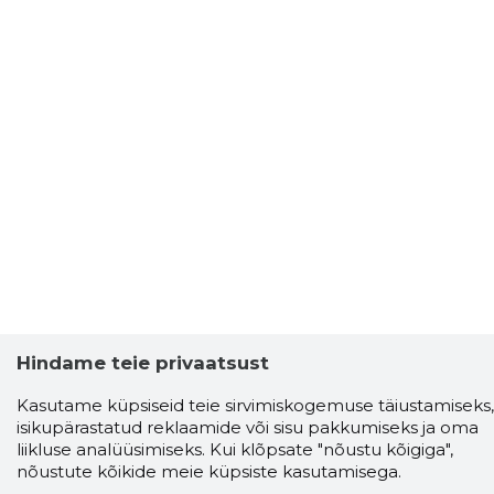
Hindame teie privaatsust
Kasutame küpsiseid teie sirvimiskogemuse täiustamiseks,
isikupärastatud reklaamide või sisu pakkumiseks ja oma
Storybook
liikluse analüüsimiseks. Kui klõpsate "nõustu kõigiga",
Chrome laiendus
nõustute kõikide meie küpsiste kasutamisega.