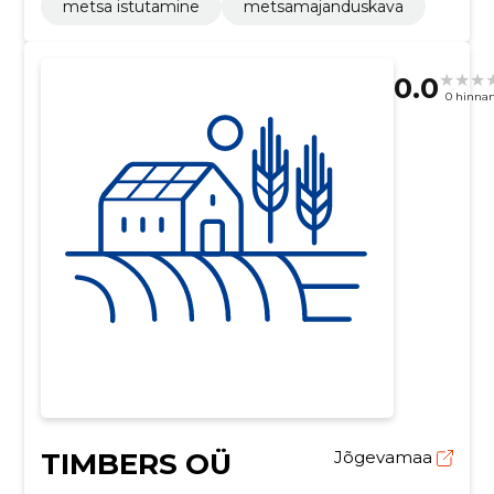
metsa istutamine
metsamajanduskava
0.0
0 hinna
TIMBERS OÜ
Jõgevamaa