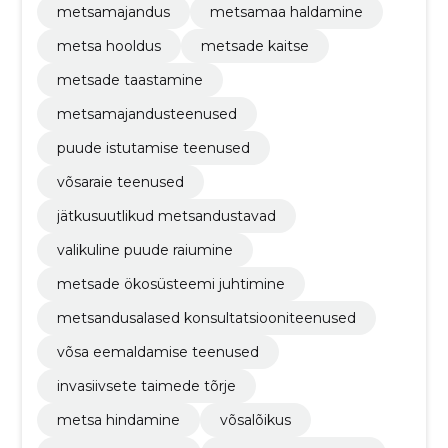
metsamajandus
metsamaa haldamine
metsa hooldus
metsade kaitse
metsade taastamine
metsamajandusteenused
puude istutamise teenused
võsaraie teenused
jätkusuutlikud metsandustavad
valikuline puude raiumine
metsade ökosüsteemi juhtimine
metsandusalased konsultatsiooniteenused
võsa eemaldamise teenused
invasiivsete taimede tõrje
metsa hindamine
võsalõikus