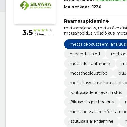
Maineskoor:
1230
Raamatupidamine
metsamajandus, metsa ökosüste
3.5
metsahooldus, võsalõikus, mets
4 hinnangut
metsauuendus, metsahooldustö
metsa ökosüsteemi analüüs
harvendusraied
metsah
metsade istutamine
me
metsahooldustööd
puu
metsakasvatuse konsultatsi
istutusalade ettevalmistus
lõikuse järgne hooldus
metsandusalane nõustamin
istutusala arendamine
m