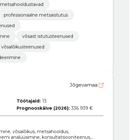
metsahooldustavad
professionaalne metsaistutus
enused
amine
võsast istutusteenused
võsalõikusteenused
ideerimine
Jõgevamaa
Töötajaid:
13
Prognooskäive (2026):
336 939 €
ine, võsalõikus, metsahooldus,
emi analüüsimine, konsultatsiooniteenus,