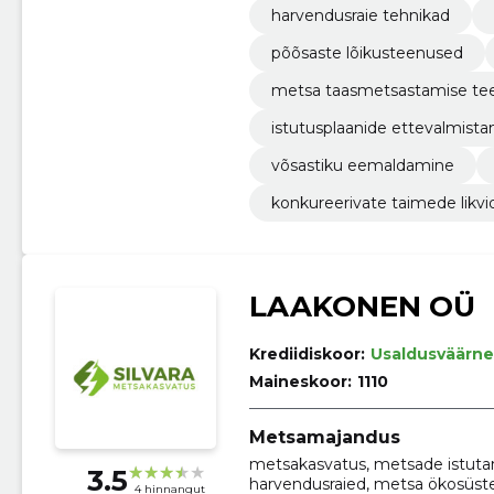
harvendusraie tehnikad
põõsaste lõikusteenused
metsa taasmetsastamise te
istutusplaanide ettevalmist
võsastiku eemaldamine
konkureerivate taimede likv
LAAKONEN OÜ
Krediidiskoor:
Usaldusväärne
Maineskoor:
1110
Metsamajandus
metsakasvatus, metsade istutam
3.5
harvendusraied, metsa ökosüste
4 hinnangut