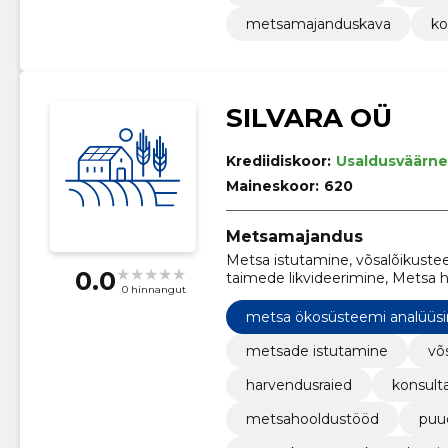
metsamajanduskava
ko
SILVARA OÜ
Krediidiskoor:
Usaldusväärne
Maineskoor:
620
Metsamajandus
Metsa istutamine, võsalõikustee
0.0
taimede likvideerimine, Metsa 
0 hinnangut
müügiarvete haldamine, raamatu
väikeettevõtetele
metsa ökosüsteemi analüüs
metsade istutamine
võ
harvendusraied
konsult
metsahooldustööd
puu