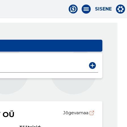
SISENE
T OÜ
Jõgevamaa