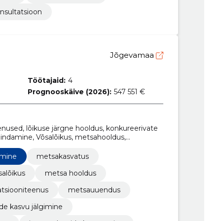
nsultatsioon
Jõgevamaa
Töötajaid:
4
Prognooskäive (2026):
547 551 €
nused, lõikuse järgne hooldus, konkureerivate
hindamine, Võsalõikus, metsahooldus,
pidamise korraldamine, mikro- ja
imine
metsakasvatus
salõikus
metsa hooldus
atsiooniteenus
metsauuendus
de kasvu jälgimine