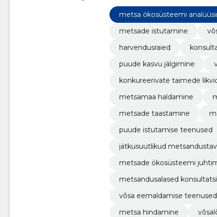
metsahooldustööd, puude kasvu
metsa ökosüsteemi analüüs
metsade istutamine
võ
harvendusraied
konsult
puude kasvu jälgimine
konkureerivate taimede likv
metsamaa haldamine
m
metsade taastamine
m
puude istutamise teenused
jätkusuutlikud metsandusta
metsade ökosüsteemi juhti
metsandusalased konsultats
võsa eemaldamise teenused
metsa hindamine
võsal