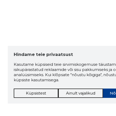
Hindame teie privaatsust
Kasutame küpsiseid teie sirvimiskogemuse täiustami
isikupärastatud reklaamide või sisu pakkumiseks ja o
analüüsimiseks. Kui klõpsate "nõustu kõigiga", nõust
küpsiste kasutamisega.
Küpsistest
Ainult vajalikud
Nõ