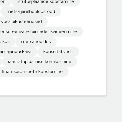
oon
istutusplaanide koostamine
metsa järelhooldustööd
võsalõikusteenused
konkureerivate taimede likvideerimine
õikus
metsahooldus
amajanduskava
konsultatsioon
raamatupidamise korraldamine
finantsaruannete koostamine