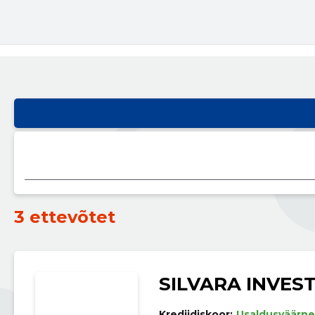
3 ettevõtet
SILVARA INVES
Krediidiskoor:
Usaldusväärne