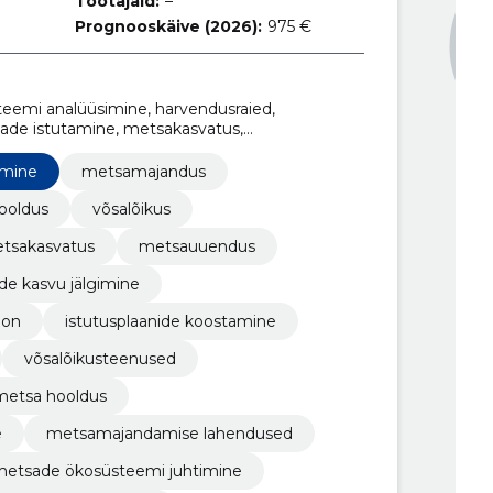
Töötajaid:
–
Prognooskäive (2026):
975 €
emi analüüsimine, harvendusraied,
ade istutamine, metsakasvatus,
öd, puude kasvu jälgimine
imine
metsamajandus
ooldus
võsalõikus
tsakasvatus
metsauuendus
de kasvu jälgimine
oon
istutusplaanide koostamine
võsalõikusteenused
metsa hooldus
e
metsamajandamise lahendused
etsade ökosüsteemi juhtimine