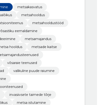
 jälgimine, võsastiku eemaldamine
imine
metsakasvatus
salõikus
metsahooldus
atsiooniteenus
metsahooldustööd
võsastiku eemaldamine
ideerimine
metsamajandus
etsa hooldus
metsade kaitse
etsamajandusteenused
võsaraie teenused
vad
valikuline puude raiumine
mine
iooniteenused
invasiivsete taimede tõrje
õikus
metsa istutamine