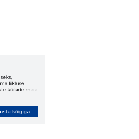
seks,
ma liikluse
ute kõikide meie
ustu kõigiga