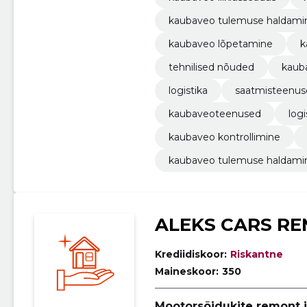
kaubaveo tulemuse haldami
kaubaveo lõpetamine
k
tehnilised nõuded
kaub
logistika
saatmisteenus
kaubaveoteenused
logi
kaubaveo kontrollimine
kaubaveo tulemuse haldami
ALEKS CARS R
Krediidiskoor:
Riskantne
Maineskoor:
350
Mootorsõidukite remont 