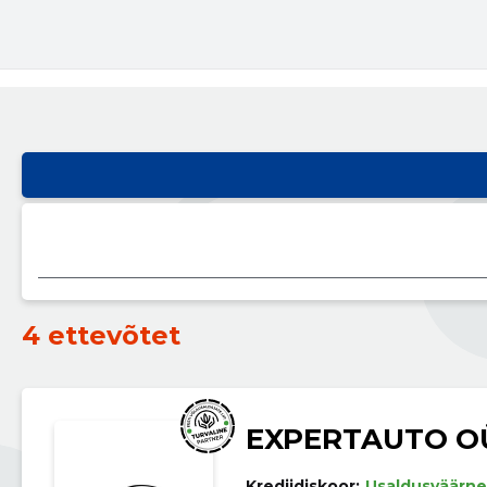
4 ettevõtet
EXPERTAUTO O
Krediidiskoor:
Usaldusväärne