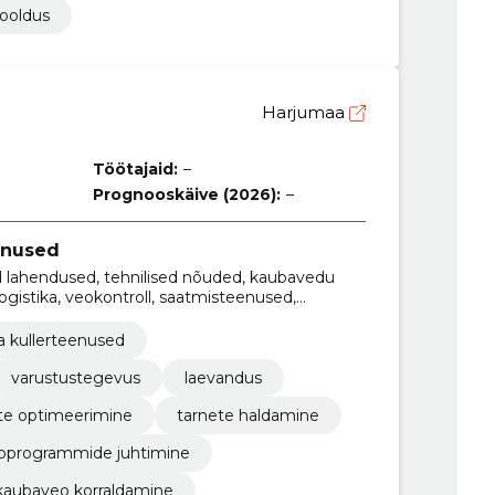
ooldus
Harjumaa
Töötajaid:
–
Prognooskäive (2026):
–
enused
sed lahendused, tehnilised nõuded, kaubavedu
ogistika, veokontroll, saatmisteenused,
o kontrollimine
ja kullerteenused
varustustegevus
laevandus
te optimeerimine
tarnete haldamine
aoprogrammide juhtimine
kaubaveo korraldamine