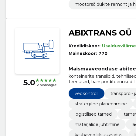
mootorsõidukite remont ja h
ABIXTRANS OÜ
Krediidiskoor:
Usaldusväärne
Maineskoor:
770
Maismaaveonduse abite
konteinerite transiidid, tehnili
5.0
teenused, transporditeenused, l
2 hinnangut
kaubaveo liiklusseadus, kaubave
veokontroll
transpordi- 
strategiline planeerimine
logistilised tarned
tarne
materjalide juhtimine
l
kaubaveo liiklusseadus