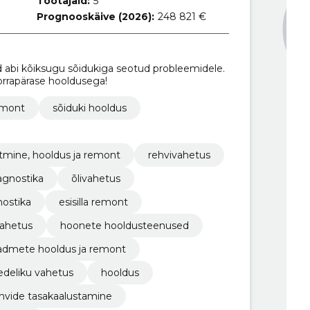
Töötajaid:
5
Prognooskäive (2026):
248 821 €
abi kõiksugu sõidukiga seotud probleemidele.
rrapärase hooldusega!
emont
sõiduki hooldus
itmine, hooldus ja remont
rehvivahetus
agnostika
õlivahetus
nostika
esisilla remont
vahetus
hoonete hooldusteenused
admete hooldus ja remont
edeliku vahetus
hooldus
hvide tasakaalustamine