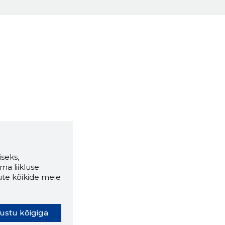
seks,
ma liikluse
ute kõikide meie
ustu kõigiga