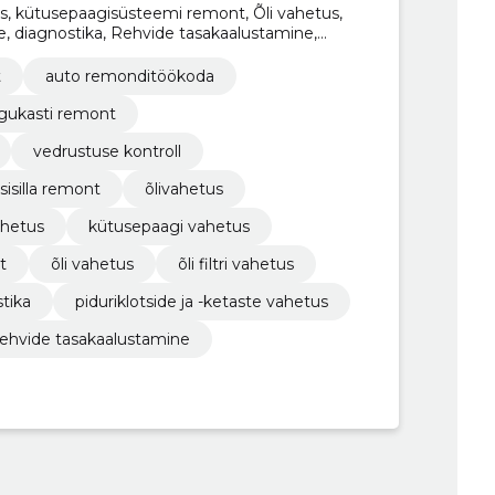
tus, kütusepaagisüsteemi remont, Õli vahetus,
mine, diagnostika, Rehvide tasakaalustamine,
ütusepaagi vahetus
t
auto remonditöökoda
igukasti remont
vedrustuse kontroll
sisilla remont
õlivahetus
ahetus
kütusepaagi vahetus
t
õli vahetus
õli filtri vahetus
tika
piduriklotside ja -ketaste vahetus
rehvide tasakaalustamine