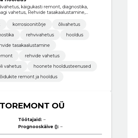
livahetus, käigukasti remont, diagnostika,
aagi vahetus, Rehvide tasakaalustamine,
ont
t
korrosioonitõrje
õlivahetus
nostika
rehvivahetus
hooldus
hvide tasakaalustamine
remont
rehvide vahetus
õli vahetus
hoonete hooldusteenused
idukite remont ja hooldus
UTOREMONT OÜ
Töötajaid:
–
Prognooskäive ():
–