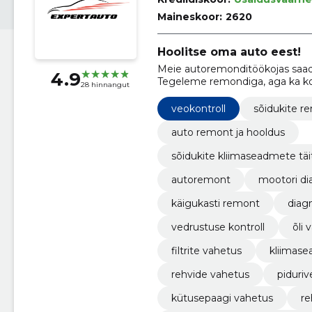
Maineskoor:
2620
Hoolitse oma auto eest!
Meie autoremonditöökojas saad 
4.9
Tegeleme remondiga, aga ka ko
28 hinnangut
veokontroll
sõidukite r
auto remont ja hooldus
sõidukite kliimaseadmete tä
autoremont
mootori di
käigukasti remont
diag
vedrustuse kontroll
õli 
filtrite vahetus
kliimase
rehvide vahetus
piduriv
kütusepaagi vahetus
re