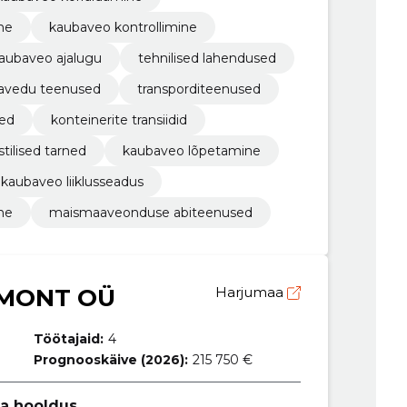
ne
kaubaveo kontrollimine
aubaveo ajalugu
tehnilised lahendused
avedu teenused
transporditeenused
ed
konteinerite transiidid
stilised tarned
kaubaveo lõpetamine
kaubaveo liiklusseadus
ne
maismaaveonduse abiteenused
EMONT OÜ
Harjumaa
Töötajaid:
4
Prognooskäive (2026):
215 750 €
ja hooldus