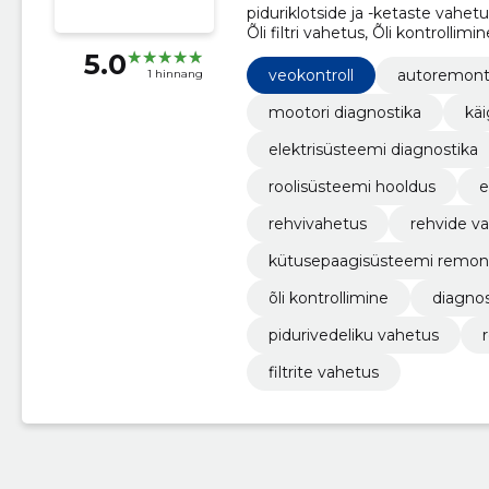
piduriklotside ja -ketaste vahe
Õli filtri vahetus, Õli kontrolli
filtrite vahetus, veokontroll, k
5.0
veokontroll
autoremon
1 hinnang
mootori diagnostika
kä
elektrisüsteemi diagnostika
roolisüsteemi hooldus
e
rehvivahetus
rehvide v
kütusepaagisüsteemi remon
õli kontrollimine
diagnos
pidurivedeliku vahetus
filtrite vahetus