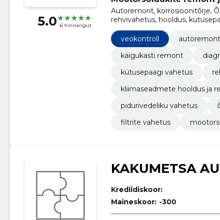
Autoremont, korrosioonitõrje, Õ
5.0
rehvivahetus, hooldus, kütusep
6 hinnangut
kliimaseadmete hooldus ja rem
veokontroll
autoremon
käigukasti remont
diag
kütusepaagi vahetus
re
kliimaseadmete hooldus ja 
pidurivedeliku vahetus
filtrite vahetus
mootorsõ
KAKUMETSA A
Krediidiskoor:
Maineskoor:
-300