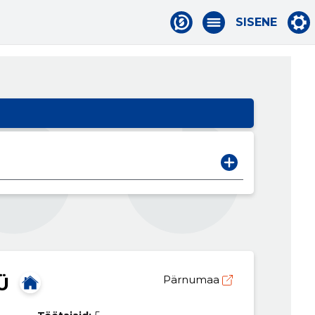
SISENE
Ü
Pärnumaa