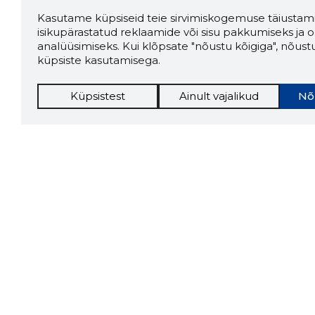
Kasutame küpsiseid teie sirvimiskogemuse täiustami
isikupärastatud reklaamide või sisu pakkumiseks ja o
analüüsimiseks. Kui klõpsate "nõustu kõigiga", nõust
küpsiste kasutamisega.
Küpsistest
Ainult vajalikud
Nõ
Storybo
Storybook
firma v
kui usa
Chrome laiendus
LAADI