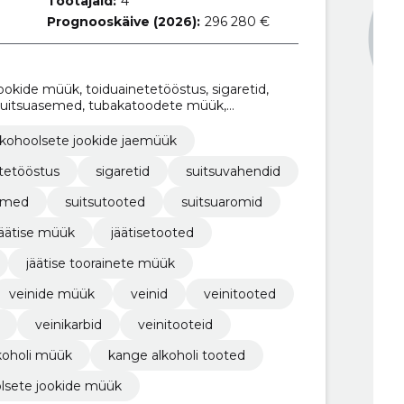
Töötajaid:
4
Prognooskäive (2026):
296 280 €
ookide müük, toiduainetetööstus, sigaretid,
 suitsuasemed, tubakatoodete müük,
lkohoolsete jookide jaemüük
tetööstus
sigaretid
suitsuvahendid
emed
suitsutooted
suitsuaromid
jäätise müük
jäätisetooted
jäätise toorainete müük
veinide müük
veinid
veinitooted
veinikarbid
veinitooteid
koholi müük
kange alkoholi tooted
lsete jookide müük