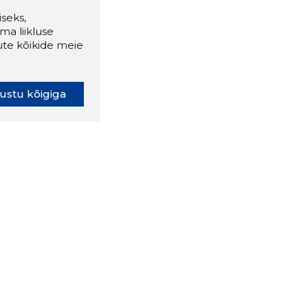
seks,
ma liikluse
ute kõikide meie
ustu kõigiga
oki laiendus ütleb Sulle, mis
eebilehel Sa parajasti viibid ja
ldusväärne see firma täna on.
 LAIENDUS ALLA