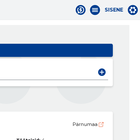
SISENE
Pärnumaa