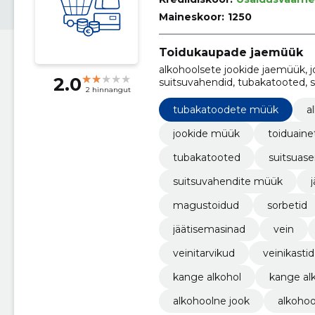
Maineskoor:
1250
Toidukaupade jaemüük
alkohoolsete jookide jaemüük, j
2.0
suitsuvahendid, tubakatooted,
2 hinnangut
suitsutooted, suitsuaromid
tubakatoodete müük
a
jookide müük
toiduaine
tubakatooted
suitsuas
suitsuvahendite müük
magustoidud
sorbetid
jäätisemasinad
vein
veinitarvikud
veinikastid
kange alkohol
kange al
alkohoolne jook
alkohoo