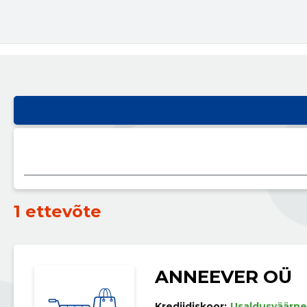
1 ettevõte
ANNEEVER OÜ
Krediidiskoor:
Usaldusväärne