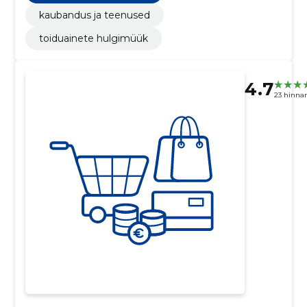
kaubandus ja teenused
toiduainete hulgimüük
4.7
23 hinna