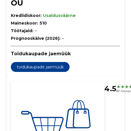
OÜ
Krediidiskoor:
Usaldusväärne
Maineskoor:
510
Töötajaid:
–
Prognooskäive (2026):
–
Toidukaupade jaemüük
toidukaupade jaemüük
4.5
87 hinna