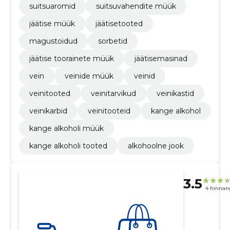
suitsuaromid
suitsuvahendite müük
jäätise müük
jäätisetooted
magustoidud
sorbetid
jäätise toorainete müük
jäätisemasinad
vein
veinide müük
veinid
veinitooted
veinitarvikud
veinikastid
veinikarbid
veinitooteid
kange alkohol
kange alkoholi müük
kange alkoholi tooted
alkohoolne jook
3.5
4 hinnan