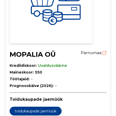
MOPALIA OÜ
Pärnumaa
Krediidiskoor:
Usaldusväärne
Maineskoor:
550
Töötajaid:
–
Prognooskäive (2026):
–
Toidukaupade jaemüük
toidukaupade jaemüük