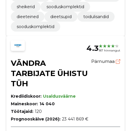
sheikerid
sooduskomplektid
dieeteined
dieetsupid
toidulisandid
sooduskomplektid
4.3
187 hinnangut
VÄNDRA
Pärnumaa
TARBIJATE ÜHISTU
TÜH
Krediidiskoor:
Usaldusväärne
Maineskoor:
14 040
Töötajaid:
120
Prognooskäive (2026):
23 441 869 €