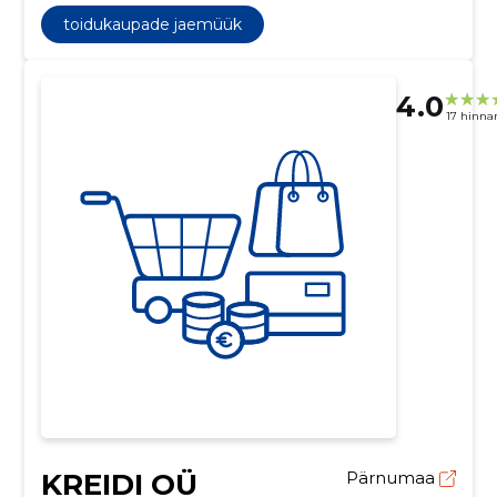
toidukaupade jaemüük
4.0
17 hinna
KREIDI OÜ
Pärnumaa