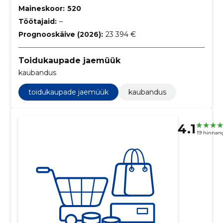
Maineskoor:
520
Töötajaid:
–
Prognooskäive (2026):
23 394 €
Toidukaupade jaemüük
kaubandus
toidukaupade jaemüük
kaubandus
4.1
19 hinnan