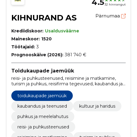
4.5
32 hinnangut
KIHNURAND AS
Pärnumaa
Krediidiskoor:
Usaldusväärne
Maineskoor:
1520
Töötajaid:
3
Prognooskäive (2026):
381 740 €
Toidukaupade jaemüük
reisi- ja puhkusteenused, reisimine ja matkamine,
turism ja puhkus, reisifirma tegevused, kaubandus ja
teenused, kultuur ja haridus, puhkus ja meelelahutus
toidukaupade jaemüük
kaubandus ja teenused
kultuur ja haridus
puhkus ja meelelahutus
reisi- ja puhkusteenused