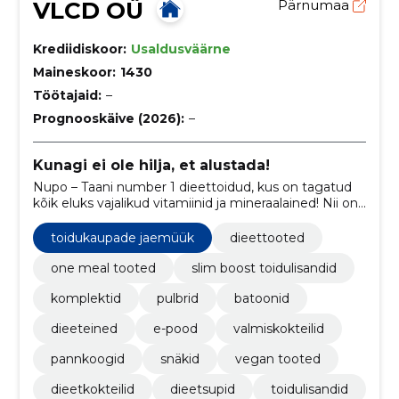
VLCD OÜ
Pärnumaa
Krediidiskoor:
Usaldusväärne
Maineskoor:
1430
Töötajaid:
–
Prognooskäive (2026):
–
Kunagi ei ole hilja, et alustada!
Nupo – Taani number 1 dieettoidud, kus on tagatud
kõik eluks vajalikud vitamiinid ja mineraalained! Nii on
kaalukaotus kiire, tervislik ja muretu!
toidukaupade jaemüük
dieettooted
one meal tooted
slim boost toidulisandid
komplektid
pulbrid
batoonid
dieeteined
e-pood
valmiskokteilid
pannkoogid
snäkid
vegan tooted
dieetkokteilid
dieetsupid
toidulisandid