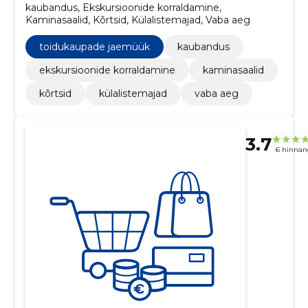
kaubandus, Ekskursioonide korraldamine,
Kaminasaalid, Kõrtsid, Külalistemajad, Vaba aeg
toidukaupade jaemüük
kaubandus
ekskursioonide korraldamine
kaminasaalid
kõrtsid
külalistemajad
vaba aeg
3.7
6 hinnan