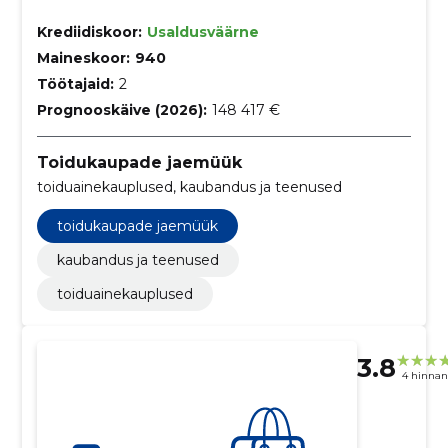
Krediidiskoor:
Usaldusväärne
Maineskoor:
940
Töötajaid:
2
Prognooskäive (2026):
148 417 €
Toidukaupade jaemüük
toiduainekauplused, kaubandus ja teenused
toidukaupade jaemüük
kaubandus ja teenused
toiduainekauplused
3.8
4 hinna