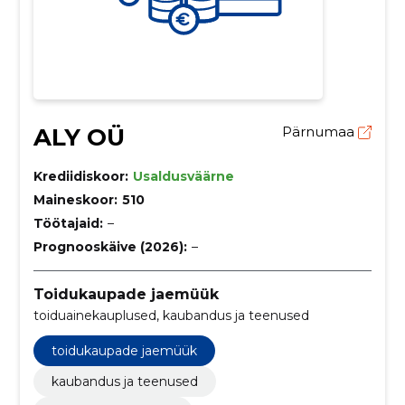
ALY OÜ
Pärnumaa
Krediidiskoor:
Usaldusväärne
Maineskoor:
510
Töötajaid:
–
Prognooskäive (2026):
–
Toidukaupade jaemüük
toiduainekauplused, kaubandus ja teenused
toidukaupade jaemüük
kaubandus ja teenused