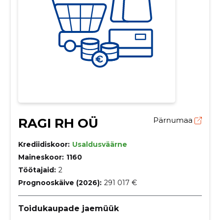
RAGI RH OÜ
Pärnumaa
Krediidiskoor:
Usaldusväärne
Maineskoor:
1160
Töötajaid:
2
Prognooskäive (2026):
291 017 €
Toidukaupade jaemüük