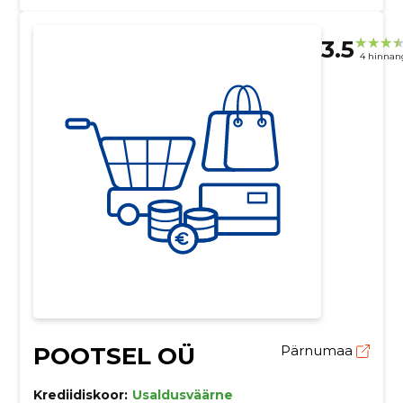
3.5
4 hinnan
POOTSEL OÜ
Pärnumaa
Krediidiskoor:
Usaldusväärne