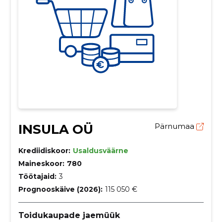
INSULA OÜ
Pärnumaa
Krediidiskoor:
Usaldusväärne
Maineskoor:
780
Töötajaid:
3
Prognooskäive (2026):
115 050 €
Toidukaupade jaemüük