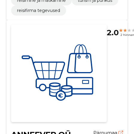
reisimine ja matkamine
turism ja puhkus
reisifirma tegevused
2.0
2 hinna
Pärnumaa