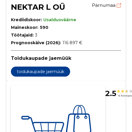
NEKTAR L OÜ
Pärnumaa
Krediidiskoor:
Usaldusväärne
Maineskoor:
590
Töötajaid:
3
Prognooskäive (2026):
116 897 €
Toidukaupade jaemüük
toidukaupade jaemüük
2.5
4 hinnan