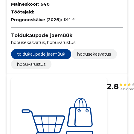
Maineskoor:
640
Töötajaid:
–
Prognooskäive (2026):
184 €
Toidukaupade jaemüük
hobusekasvatus, hobuvarustus
toidukaupade jaemüük
hobusekasvatus
hobuvarustus
2.8
4 hinna