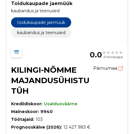
Toidukaupade jaemüük
kaubandus ja teenused
toidukaupade jaemüük
kaubandus ja teenused
0.0
0 hinnangut
KILINGI-NÕMME
Pärnumaa
MAJANDUSÜHISTU
TÜH
Krediidiskoor:
Usaldusväärne
Maineskoor:
9940
Töötajaid:
103
Prognooskäive (2026):
12 427 983 €