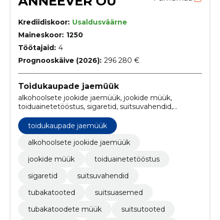
ANNEEVER OÜ
Krediidiskoor:
Usaldusväärne
Maineskoor:
1250
Töötajaid:
4
Prognooskäive (2026):
296 280 €
Toidukaupade jaemüük
alkohoolsete jookide jaemüük, jookide müük,
toiduainetetööstus, sigaretid, suitsuvahendid,
tubakatooted, suitsuasemed, tubakatoodete müük,
suitsutooted, suitsuaromid
toidukaupade jaemüük
alkohoolsete jookide jaemüük
jookide müük
toiduainetetööstus
sigaretid
suitsuvahendid
tubakatooted
suitsuasemed
tubakatoodete müük
suitsutooted