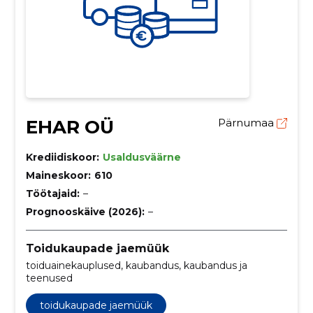
EHAR OÜ
Pärnumaa
Krediidiskoor:
Usaldusväärne
Maineskoor:
610
Töötajaid:
–
Prognooskäive (2026):
–
Toidukaupade jaemüük
toiduainekauplused, kaubandus, kaubandus ja
teenused
toidukaupade jaemüük