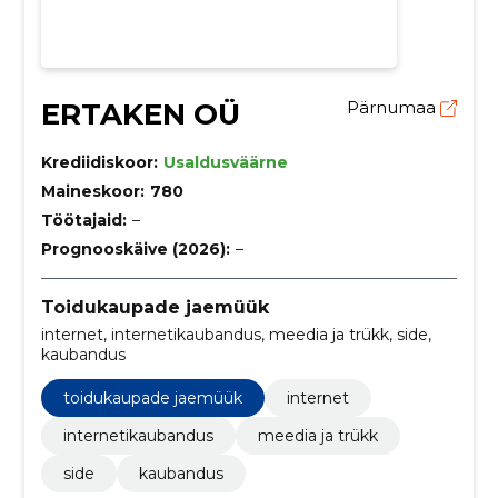
ERTAKEN OÜ
Pärnumaa
Krediidiskoor:
Usaldusväärne
Maineskoor:
780
Töötajaid:
–
Prognooskäive (2026):
–
Toidukaupade jaemüük
internet, internetikaubandus, meedia ja trükk, side,
kaubandus
toidukaupade jaemüük
internet
internetikaubandus
meedia ja trükk
side
kaubandus