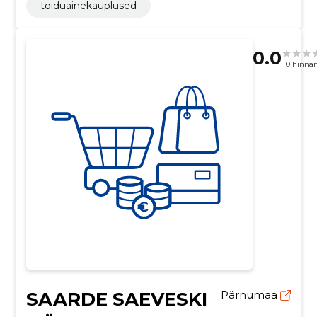
toiduainekauplused
0.0
0 hinna
SAARDE SAEVESKI
Pärnumaa