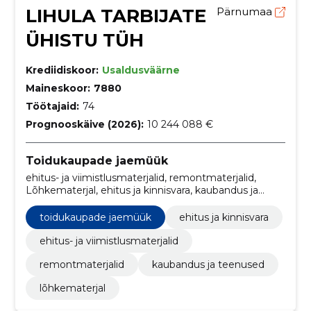
LIHULA TARBIJATE
Pärnumaa
ÜHISTU TÜH
Krediidiskoor:
Usaldusväärne
Maineskoor:
7880
Töötajaid:
74
Prognooskäive (2026):
10 244 088 €
Toidukaupade jaemüük
ehitus- ja viimistlusmaterjalid, remontmaterjalid,
Lõhkematerjal, ehitus ja kinnisvara, kaubandus ja
teenused
toidukaupade jaemüük
ehitus ja kinnisvara
ehitus- ja viimistlusmaterjalid
remontmaterjalid
kaubandus ja teenused
lõhkematerjal