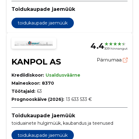
Toidukaupade jaemüük
toidukaupade jaemüük
4.4
309 hinnangut
KANPOL AS
Pärnumaa
Krediidiskoor:
Usaldusväärne
Maineskoor:
8370
Töötajaid:
63
Prognooskäive (2026):
13 633 533 €
Toidukaupade jaemüük
toiduainete hulgimüük, kaubandus ja teenused
toidukaupade jaemüük