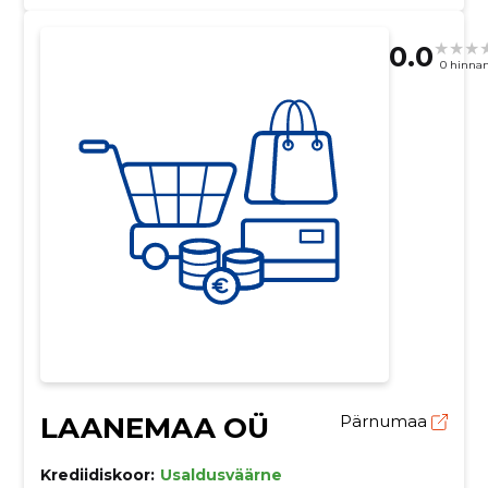
0.0
0 hinna
LAANEMAA OÜ
Pärnumaa
Krediidiskoor:
Usaldusväärne