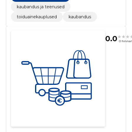
kaubandus ja teenused
toiduainekauplused
kaubandus
0.0
0 hinna