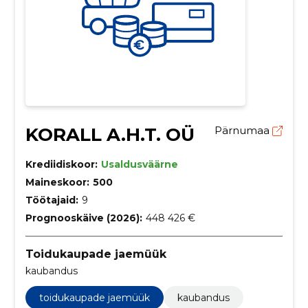
KORALL A.H.T. OÜ
Pärnumaa
Krediidiskoor:
Usaldusväärne
Maineskoor:
500
Töötajaid:
9
Prognooskäive (2026):
448 426 €
Toidukaupade jaemüük
kaubandus
toidukaupade jaemüük
kaubandus