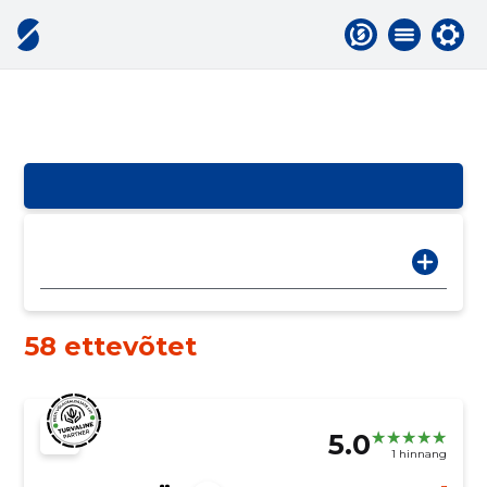
58 ettevõtet
5.0
1 hinnang