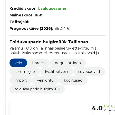
Krediidiskoor:
Usaldusväärne
Maineskoor:
860
Töötajaid:
–
Prognooskäive (2026):
85 214 €
Toidukaupade hulgimüük Tallinnas
Valamulli OÜ on Tallinnas baseeruv ettevõte, mis
pakub lisaks sommeljeeteenustele ka kihisevaid ja
vaikseid kvaliteetveine. Teenused ja veinid HORECA
sektorile.
vein
horeca
degustatsioon
sommeljee
kvaliteetvein
suvepäevad
import
veiniõhtu
koolitused
toidukaupade hulgimüük
4.0
2 hinna