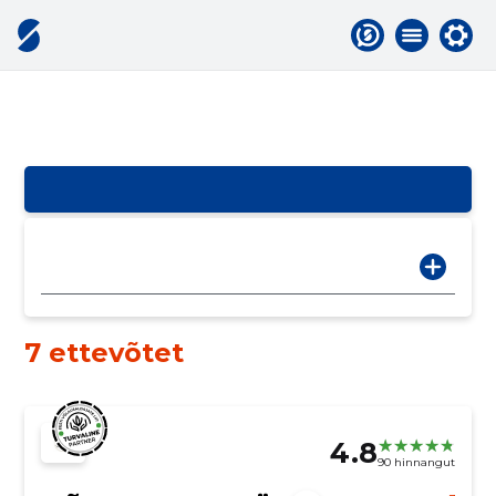
7 ettevõtet
4.8
90 hinnangut