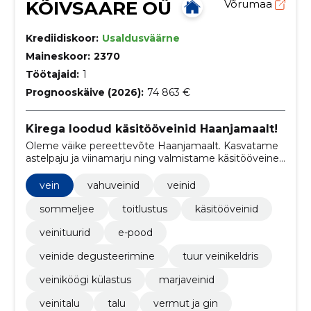
KÕIVSAARE OÜ
Võrumaa
Krediidiskoor:
Usaldusväärne
Maineskoor:
2370
Töötajaid:
1
Prognooskäive (2026):
74 863 €
Kirega loodud käsitööveinid Haanjamaalt!
Oleme väike pereettevõte Haanjamaalt. Kasvatame
astelpaju ja viinamarju ning valmistame käsitööveine.
Veine saab osta nii koha pealt kui ka e-poest ning
pakume ka võimalust meid külastada ja vaadata,
vein
vahuveinid
veinid
kuidas elu veinitalus käib!
sommeljee
toitlustus
käsitööveinid
veinituurid
e-pood
veinide degusteerimine
tuur veinikeldris
veiniköögi külastus
marjaveinid
veinitalu
talu
vermut ja gin