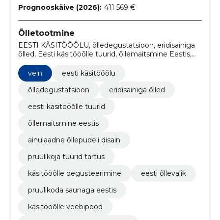
Prognooskäive (2026):
411 569 €
Õlletootmine
EESTI KÄSITÖÖÕLU, õlledegustatsioon, eridisainiga
õlled, Eesti käsitööõlle tuurid, õllemaitsmine Eestis,
ainulaadne õllepudeli disain, pruulikoja tuurid Tartus,
käsitööõlle degusteerimine, Eesti õllevalik, pruulikoda
vein
eesti käsitööõlu
saunaga Eestis
õlledegustatsioon
eridisainiga õlled
eesti käsitööõlle tuurid
õllemaitsmine eestis
ainulaadne õllepudeli disain
pruulikoja tuurid tartus
käsitööõlle degusteerimine
eesti õllevalik
pruulikoda saunaga eestis
käsitööõlle veebipood