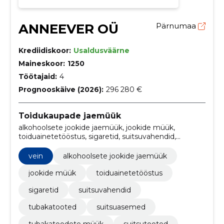
ANNEEVER OÜ
Pärnumaa
Krediidiskoor:
Usaldusväärne
Maineskoor:
1250
Töötajaid:
4
Prognooskäive (2026):
296 280 €
Toidukaupade jaemüük
alkohoolsete jookide jaemüük, jookide müük,
toiduainetetööstus, sigaretid, suitsuvahendid,
tubakatooted, suitsuasemed, tubakatoodete müük,
suitsutooted, suitsuaromid
vein
alkohoolsete jookide jaemüük
jookide müük
toiduainetetööstus
sigaretid
suitsuvahendid
tubakatooted
suitsuasemed