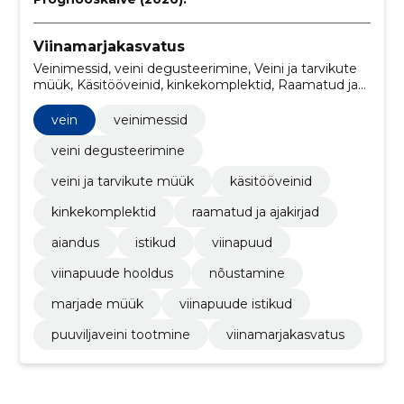
Viinamarjakasvatus
Veinimessid, veini degusteerimine, Veini ja tarvikute
müük, Käsitööveinid, kinkekomplektid, Raamatud ja
ajakirjad, aiandus, Istikud, vein, viinapuud
vein
veinimessid
veini degusteerimine
veini ja tarvikute müük
käsitööveinid
kinkekomplektid
raamatud ja ajakirjad
aiandus
istikud
viinapuud
viinapuude hooldus
nõustamine
marjade müük
viinapuude istikud
puuviljaveini tootmine
viinamarjakasvatus