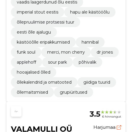
vaadis laagerdunud õlu eestis
imperial stout eestis
hapu ale käsitööõlu
õllepruulimise protsessi tuur
eesti õlle ajalugu
käsitööõlle eripakkumised
hannibal
funk soul
merci, mon cherry
dr jones
applehoff
sour park
põhivalik
hooajalised õlled
õllekalendrid ja omatooted
giidiga tuurid
õllemaitsmised
grupiüritused
3.5
6 hinnangut
VALAMULLI OÜ
Harjumaa