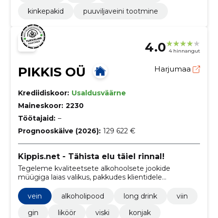
kinkepakid
puuviljaveini tootmine
4.0
4 hinnangut
PIKKIS OÜ
Harjumaa
Krediidiskoor:
Usaldusväärne
Maineskoor:
2230
Töötajaid:
–
Prognooskäive (2026):
129 622 €
Kippis.net - Tähista elu täiel rinnal!
Tegeleme kvaliteetsete alkohoolsete jookide
müügiga laias valikus, pakkudes klientidele
unustamatuid maitseelamusi.
vein
alkoholipood
long drink
viin
gin
liköör
viski
konjak