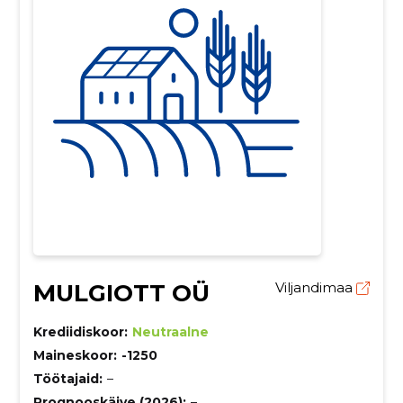
MULGIOTT OÜ
Viljandimaa
Krediidiskoor:
Neutraalne
Maineskoor:
-1250
Töötajaid:
–
Prognooskäive (2026):
–