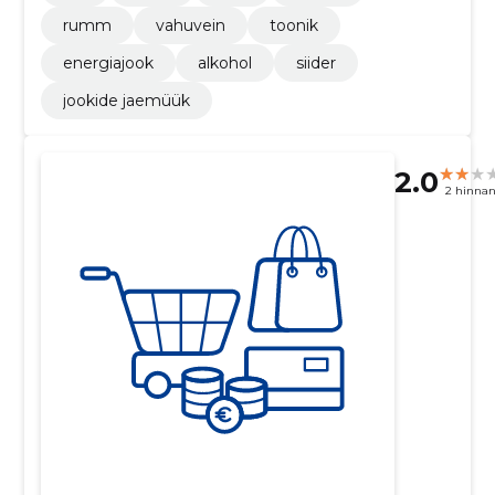
rumm
vahuvein
toonik
energiajook
alkohol
siider
jookide jaemüük
2.0
2 hinna