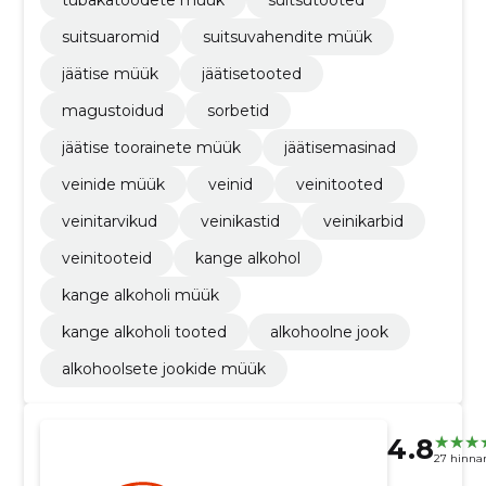
tubakatoodete müük
suitsutooted
suitsuaromid
suitsuvahendite müük
jäätise müük
jäätisetooted
magustoidud
sorbetid
jäätise toorainete müük
jäätisemasinad
veinide müük
veinid
veinitooted
veinitarvikud
veinikastid
veinikarbid
veinitooteid
kange alkohol
kange alkoholi müük
kange alkoholi tooted
alkohoolne jook
alkohoolsete jookide müük
4.8
27 hinna