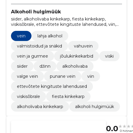
Alkoholi hulgimüük
siider, alkoholivaba kinkekarp, fiesta kinkekarp,
viskisõbrale, ettevõtete kingituste lahendused, viin,
punane vein, Valge vein, alkoholivaba, džinn
vein
lahja alkohol
valmistoidud ja snäkid
vahuvein
vein ja gurmee
jõulukinkekarbid
viski
siider
džinn
alkoholivaba
valge vein
punane vein
viin
ettevõtete kingituste lahendused
viskisõbrale
fiesta kinkekarp
alkoholivaba kinkekarp
alkoholi hulgimüük
0.0
0 hinna