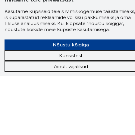
Chrome laiendus
Kasutame küpsiseid teie sirvimiskogemuse täiustamiseks,
isikupärastatud reklaamide või sisu pakkumiseks ja oma
Storybooki laiendus ütleb Sulle, mis firma
liikluse analüüsimiseks. Kui klõpsate "nõustu kõigiga",
veebilehel Sa parajasti viibid ja kui usaldusväärne
nõustute kõikide meie küpsiste kasutamisega.
see firma täna on.
LAADI LAIENDUS ALLA
Nõustu kõigiga
Küpsistest
Näed helistaja tausta!
Storybooki Äpp toob
Sinuni
OTSEKONTAKTID
400 000 Eesti
Ainult vajalikud
ettevõtte ja isikute kohta (juhid, ametnikud).
Andmed on rikastatud maksevõime ja
finantsinfoga.
Tööriistad
Sooduspakkumised
Hanked
Tööturg
Sihtkliendid