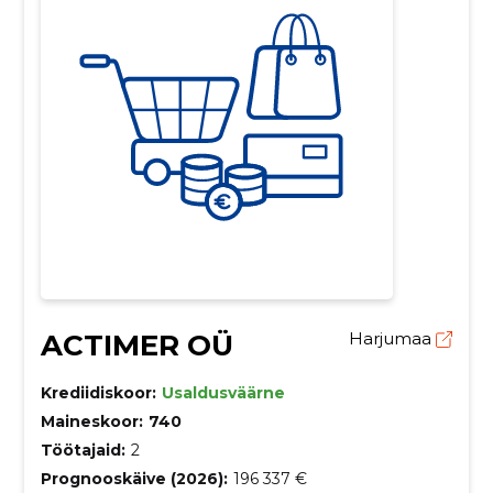
ACTIMER OÜ
Harjumaa
Krediidiskoor:
Usaldusväärne
Maineskoor:
740
Töötajaid:
2
Prognooskäive (2026):
196 337 €