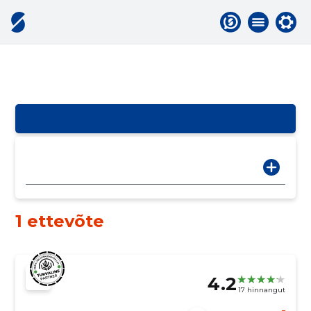
1 ettevõte
4.2
17 hinnangut