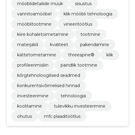
mööblidetailide müük
sisustus
vannitoamööbel
klik mööbli tehnoloogia
mööblitootmine
vineeritöötlus
kiire kohaletoimetamine
tootmine
materjalid
kvaliteet
pakendamine
kättetoimetamine
threespine®
klik
profileerimisliin
paindlik tootmine
kõrgtehnoloogilised seadmed
konkurentsivõimelised hinnad
investeerimine
tehnoloogia
koolitamine
tulevikku investeerimine
ohutus
mfc plaaditöötlus