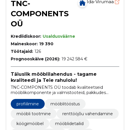
TNC-
Ida-Virumaa
COMPONENTS
OÜ
Krediidiskoor:
Usaldusväärne
Maineskoor:
19 390
Töötajaid:
126
Prognooskäive (2026):
19 242 584 €
Täiuslik mööblilahendus - tagame
kvaliteedi ja Teie rahulolu!
TNC-COMPONENTS OÜ toodab kvaliteetseid
mööblikomponente ja valmistooteid, pakkudes
usaldusväärset tarnet, konkurentsivõimelisi hindu
ning kliendipõhist lähenemist.
profiilimine
mööblitööstus
mööbli tootmine
renttööjõu vahendamine
köögimööbel
mööblidetailid