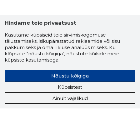
Hindame teie privaatsust
Kasutame küpsiseid teie sirvimiskogemuse
täiustamiseks, isikupärastatud reklaamide või sisu
pakkumiseks ja oma liikluse analüüsimiseks. Kui
klõpsate "nõustu kõigiga", nõustute kõikide meie
küpsiste kasutamisega.
Nõustu kõigiga
Küpsistest
Ainult vajalikud