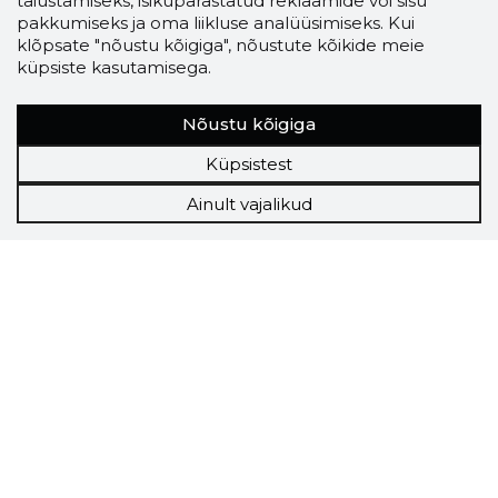
täiustamiseks, isikupärastatud reklaamide või sisu
pakkumiseks ja oma liikluse analüüsimiseks. Kui
klõpsate "nõustu kõigiga", nõustute kõikide meie
küpsiste kasutamisega.
Nõustu kõigiga
Küpsistest
Ainult vajalikud