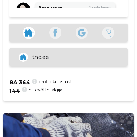
Владислав
1 aasta tagasi
(Влад
Северный)
Allikas:google.com
tnc.ee
artem slizov
2 aastat tagasi
Allikas:google.com
?
profiili külastust
84 364
?
ettevõtte jälgijat
144
VAATA ROHKEM