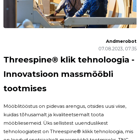
Andmerobot
07.08.2023, 07:35
Threespine® klik tehnoloogia -
Innovatsioon massmööbli
tootmises
Mööblitööstus on pidevas arengus, otsides uusi viise,
kuidas tõhusamalt ja kvaliteetsemalt toota
mööbliesemeid. Üks sellistest uuenduslikest
tehnoloogiatest on Threespine® klikk tehnoloogia, mis
on loodud spetsiaalselt massmööbli tootmiseks. TNC-