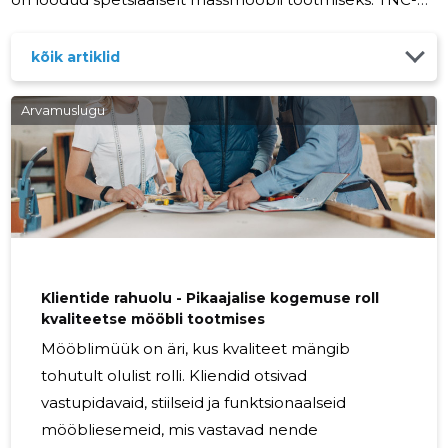
COMPONENTS OÜ ettevõte on võtnud kasutusele
Homag kahepoolse profileerimisliini, et toota mööblit
kõik artiklid
klik tehnoloogiaga, mis võimaldab meil luua stiilseid,
vastupidavaid ja kiirelt kokkupandavaid mööbliesemeid.
Arvamuslugu
Threespine® klikk tehnoloogia on revolutsiooniline
süsteem, mis võimaldab mööbli kokkupanekut ilma
traditsiooniliste kruvide ja liimide
Klientide rahuolu - Pikaajalise kogemuse roll
kvaliteetse mööbli tootmises
Mööblimüük on äri, kus kvaliteet mängib
tohutult olulist rolli. Kliendid otsivad
vastupidavaid, stiilseid ja funktsionaalseid
mööbliesemeid, mis vastavad nende