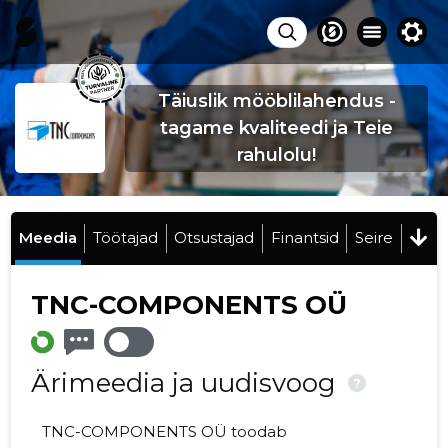
Täiuslik mööblilahendus -
tagame kvaliteedi ja Teie
rahulolu!
Meedia
Töötajad
Otsustajad
Finantsid
Seire
TNC-COMPONENTS OÜ
Ärimeedia ja uudisvoog
?
TNC-COMPONENTS OÜ toodab