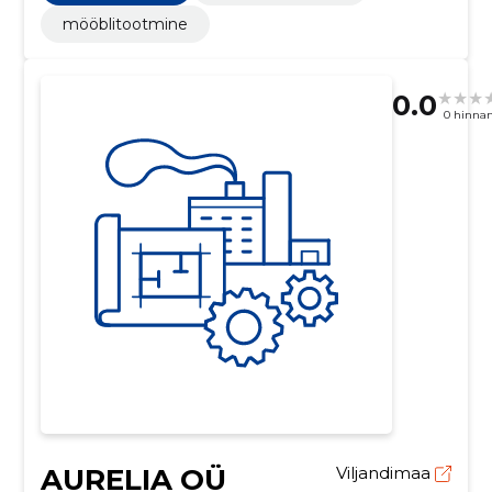
mööblitootmine
0.0
0 hinna
AURELIA OÜ
Viljandimaa