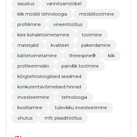
sisustus
vannitoamööbel
klik mööbli tehnoloogia
mööblitootmine
profiilimine
vineeritöötlus
kiire kohaletoimetamine
tootmine
materjalid
kvaliteet
pakendamine
kättetoimetamine
threespine®
klik
profileerimisliin
paindlik tootmine
kõrgtehnoloogilised seadmed
konkurentsivõimelised hinnad
investeerimine
tehnoloogia
koolitamine
tulevikku investeerimine
ohutus
mfc plaaditöötlus