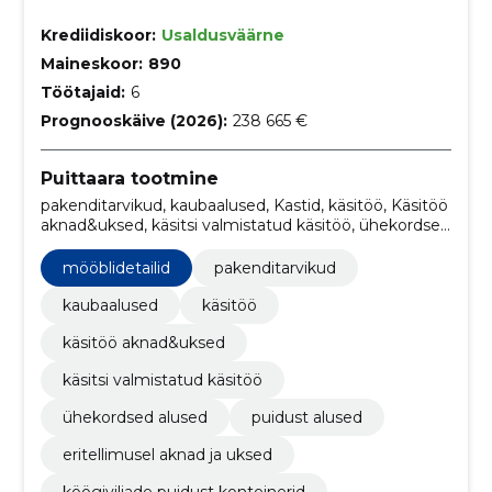
Krediidiskoor:
Usaldusväärne
Maineskoor:
890
Töötajaid:
6
Prognooskäive (2026):
238 665 €
Puittaara tootmine
pakenditarvikud, kaubaalused, Kastid, käsitöö, Käsitöö
aknad&uksed, käsitsi valmistatud käsitöö, ühekordsed
alused, puidust alused, eritellimusel aknad ja uksed,
köögiviljade puidust konteinerid
mööblidetailid
pakenditarvikud
kaubaalused
käsitöö
käsitöö aknad&uksed
käsitsi valmistatud käsitöö
ühekordsed alused
puidust alused
eritellimusel aknad ja uksed