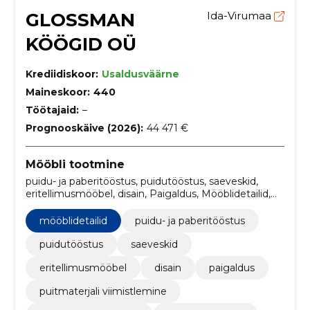
GLOSSMAN
Ida-Virumaa
KÖÖGID OÜ
Krediidiskoor:
Usaldusväärne
Maineskoor:
440
Töötajaid:
–
Prognooskäive (2026):
44 471 €
Mööbli tootmine
puidu- ja paberitööstus, puidutööstus, saeveskid,
eritellimusmööbel, disain, Paigaldus, Mööblidetailid,
puitmaterjali viimistlemine, värvitud mdf-detailid,
transportteenus
mööblidetailid
puidu- ja paberitööstus
puidutööstus
saeveskid
eritellimusmööbel
disain
paigaldus
puitmaterjali viimistlemine