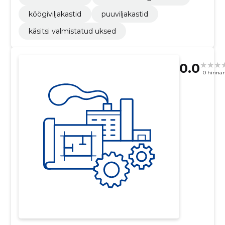
köögiviljakastid
puuviljakastid
käsitsi valmistatud uksed
0.0
0 hinna