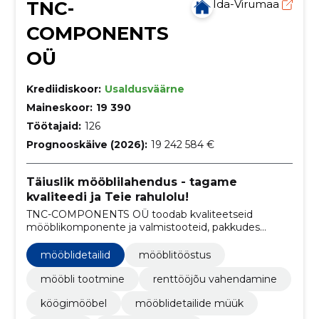
TNC-
Ida-Virumaa
COMPONENTS
OÜ
Krediidiskoor:
Usaldusväärne
Maineskoor:
19 390
Töötajaid:
126
Prognooskäive (2026):
19 242 584 €
Täiuslik mööblilahendus - tagame
kvaliteedi ja Teie rahulolu!
TNC-COMPONENTS OÜ toodab kvaliteetseid
mööblikomponente ja valmistooteid, pakkudes
usaldusväärset tarnet, konkurentsivõimelisi hindu
ning kliendipõhist lähenemist.
mööblidetailid
mööblitööstus
mööbli tootmine
renttööjõu vahendamine
köögimööbel
mööblidetailide müük