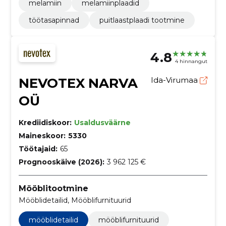
melamiin
melamiinplaadid
töötasapinnad
puitlaastplaadi tootmine
4.8
4 hinnangut
NEVOTEX NARVA
Ida-Virumaa
OÜ
Krediidiskoor:
Usaldusväärne
Maineskoor:
5330
Töötajaid:
65
Prognooskäive (2026):
3 962 125 €
Mööblitootmine
Mööblidetailid, Mööblifurnituurid
mööblidetailid
mööblifurnituurid