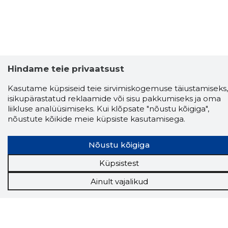
Hindame teie privaatsust
Kasutame küpsiseid teie sirvimiskogemuse täiustamiseks,
isikupärastatud reklaamide või sisu pakkumiseks ja oma
Storybook
liikluse analüüsimiseks. Kui klõpsate "nõustu kõigiga",
nõustute kõikide meie küpsiste kasutamisega.
Chrome laiendus
Storybooki laiendus ütleb Sulle, mis firma
Nõustu kõigiga
veebilehel Sa parajasti viibid ja kui usaldusväärne
see firma täna on.
LAADI LAIENDUS ALLA
Küpsistest
Ainult vajalikud
Näed helistaja tausta!
Storybooki Äpp toob
Sinuni
OTSEKONTAKTID
400 000 Eesti
ettevõtte ja isikute kohta (juhid, ametnikud).