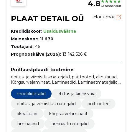
4.8
52 hinnangut
PLAAT DETAIL OÜ
Harjumaa
Krediidiskoor:
Usaldusväärne
Maineskoor:
11 670
Töötajaid:
46
Prognooskäive (2026):
13 142 526 €
Puitlaastplaadi tootmine
ehitus- ja viimistlusmaterjalid, puittooted, aknalauad,
Kõrgsurvelaminaat, Laminaadid, Laminaatmaterjalid,
melamiin, Melamiinplaadid, Mööblidetailid,
töötasapinnad
mööblidetailid
ehitus ja kinnisvara
ehitus- ja viimistlusmaterjalid
puittooted
aknalauad
kõrgsurvelaminaat
laminaadid
laminaatmaterjalid