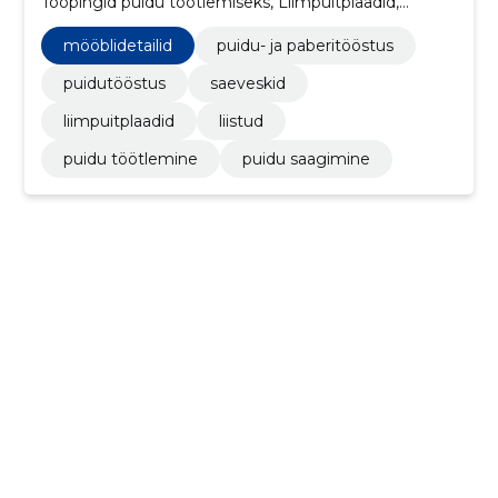
Tööpingid puidu töötlemiseks, Liimpuitplaadid,
Liistud, Mööblidetailid, puidu töötlemine
mööblidetailid
puidu- ja paberitööstus
puidutööstus
saeveskid
liimpuitplaadid
liistud
puidu töötlemine
puidu saagimine