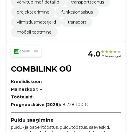
värvitud mdf-detailid
transportteenus
projekteerimine
funktsionaalsus
viimistlusmaterjalid
transport
mööbli tootmine
4.0
7 hinnangut
COMBILINK OÜ
Krediidiskoor:
Maineskoor:
–
Töötajaid:
–
Prognooskäive (2026):
8 728 100 €
Puidu saagimine
puidu- ja paberitööstus, puidutööstus, saeveskid,