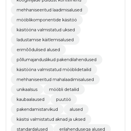
köögiviljade puidust konteinerid
mehhaniseeritud laadimisalused
mööblikomponentide käsitöö
käsitööna valmistatud uksed
ladustamise käitlemisalused
erimõõdulised alused
põllumajanduslikud pakendilahendused
käsitööna valmistatud mööblidetailid
mehhaniseeritud mahalaadimisalused
unikaalsus
mööbli detailid
kaubaalaused
puutöö
pakendamistarvikud
alused
käsitsi valmistatud aknad ja uksed
standardalused
erilahendusega alused