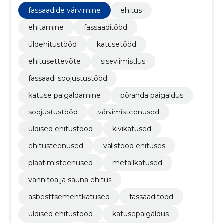
soojustustööd, katuse paigaldamine, põranda
paigaldus
fassaadide värvimine
ehitus
ehitamine
fassaaditööd
üldehitustööd
katusetööd
ehitusettevõte
siseviimistlus
fassaadi soojustustööd
katuse paigaldamine
põranda paigaldus
soojustustööd
värvimisteenused
üldised ehitustööd
kivikatused
ehitusteenused
välistööd ehituses
plaatimisteenused
metallkatused
vannitoa ja sauna ehitus
asbesttsementkatused
fassaaditööd
üldised ehitustööd
katusepaigaldus