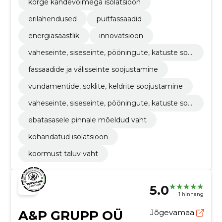
kõrge kandevõimega isolatsioon
erilahendused
puitfassaadid
energiasäästlik
innovatsioon
vaheseinte, siseseinte, pööningute, katuste sooj
ustamine pur vahuga
fassaadide ja välisseinte soojustamine
vundamentide, soklite, keldrite soojustamine
vaheseinte, siseseinte, pööningute, katuste sooj
ustamine
ebatasasele pinnale mõeldud vaht
kohandatud isolatsioon
koormust taluv vaht
5.0
1 hinnang
A&P GRUPP OÜ
Jõgevamaa