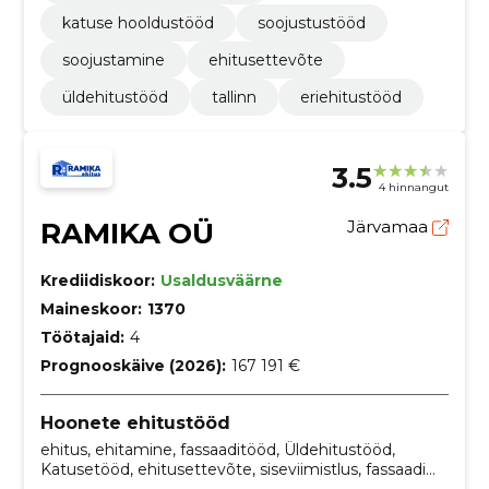
katuse hooldustööd
soojustustööd
soojustamine
ehitusettevõte
üldehitustööd
tallinn
eriehitustööd
3.5
4 hinnangut
RAMIKA OÜ
Järvamaa
Krediidiskoor:
Usaldusväärne
Maineskoor:
1370
Töötajaid:
4
Prognooskäive (2026):
167 191 €
Hoonete ehitustööd
ehitus, ehitamine, fassaaditööd, Üldehitustööd,
Katusetööd, ehitusettevõte, siseviimistlus, fassaadi