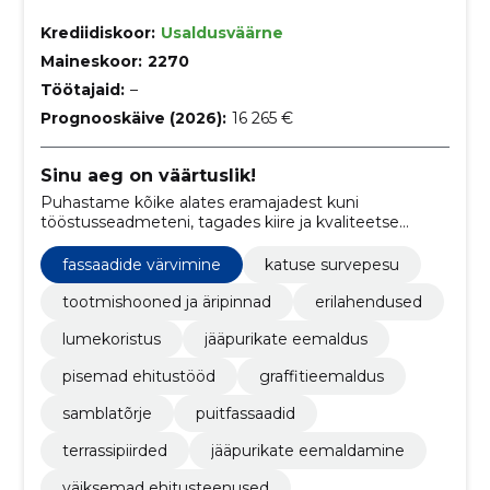
Krediidiskoor:
Usaldusväärne
Maineskoor:
2270
Töötajaid:
–
Prognooskäive (2026):
16 265 €
Sinu aeg on väärtuslik!
Puhastame kõike alates eramajadest kuni
tööstusseadmeteni, tagades kiire ja kvaliteetse
tulemuse.
fassaadide värvimine
katuse survepesu
tootmishooned ja äripinnad
erilahendused
lumekoristus
jääpurikate eemaldus
pisemad ehitustööd
graffitieemaldus
samblatõrje
puitfassaadid
terrassipiirded
jääpurikate eemaldamine
väiksemad ehitusteenused