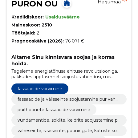
PURON OÜ
Harjumaa
Krediidiskoor:
Usaldusväärne
Maineskoor:
2510
Töötajaid:
2
Prognooskäive (2026):
76 071 €
Aitame Sinu kinnisvara soojas ja korras
hoida.
Tegeleme energiatõhusa ehituse revolutsiooniga,
pakkudes tipptasemel soojustuslahendusi, mis
hõlmavad fassaadide renoveerimist, siseseinte,
vaheseinte, katuste, vundamentide ja keldrite
fassaadide värvimine
soojustamist.
fassaadide ja välisseinte soojustamine pur vahu
ga
puithoonete fassaadide värvimine
vundamentide, soklite, keldrite soojustamine pu
r vahuga
vaheseinte, siseseinte, pööningute, katuste sooj
ustamine pur vahuga