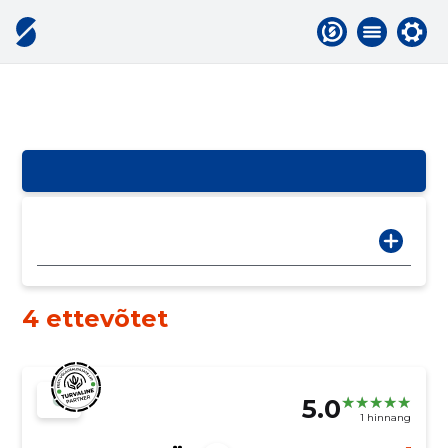
4 ettevõtet
5.0
1 hinnang