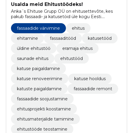
Usalda meid Ehitustöödeks!
Anka´s Ehituse Grupp OÜ on ehitusettevõte, kes
pakub fassaadi- ja katusetöid üle kogu Eesti.
Kasutame ainult kvaliteetseid materjale, et pakkuda
parimat kvaliteeti.
fassaadide värvimine
ehitus
ehitamine
fassaaditööd
katusetööd
üldine ehitustöö
eramaja ehitus
saunade ehitus
ehitustööd
katuse paigaldamine
katuse renoveerimine
katuse hooldus
katuste paigaldamine
fassaadide remont
fassaadide soojustamine
ehitusprojekti koostamine
ehitusmaterjalide tarnimine
ehitustööde teostamine