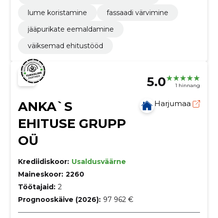
lume koristamine
fassaadi värvimine
jääpurikate eemaldamine
väiksemad ehitustööd
5.0
1 hinnang
ANKA`S
Harjumaa
EHITUSE GRUPP
OÜ
Krediidiskoor:
Usaldusväärne
Maineskoor:
2260
Töötajaid:
2
Prognooskäive (2026):
97 962 €