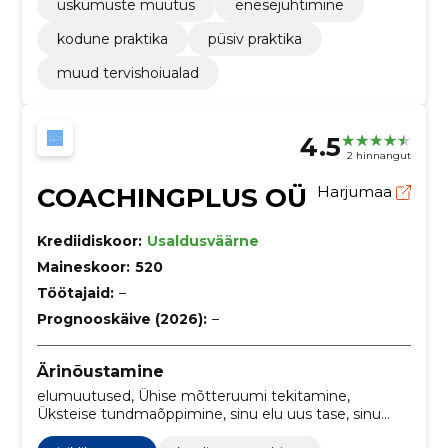
uskumuste muutus
enesejuhtimine
kodune praktika
püsiv praktika
muud tervishoiualad
4.5
2 hinnangut
COACHINGPLUS OÜ
Harjumaa
Krediidiskoor:
Usaldusväärne
Maineskoor:
520
Töötajaid:
–
Prognooskäive (2026):
–
Ärinõustamine
elumuutused, Ühise mõtteruumi tekitamine,
Üksteise tundmaõppimine, sinu elu uus tase, sinu
eesmärgi suurem pilt, tulemuslik aja kasutus, sinu