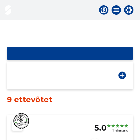
9 ettevõtet
5.0
1 hinnang