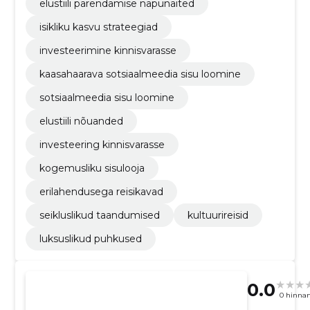
elustiili parendamise näpunäited
isikliku kasvu strateegiad
investeerimine kinnisvarasse
kaasahaarava sotsiaalmeedia sisu loomine
sotsiaalmeedia sisu loomine
elustiili nõuanded
investeering kinnisvarasse
kogemusliku sisulooja
erilahendusega reisikavad
seikluslikud taandumised
kultuurireisid
luksuslikud puhkused
0.0
0 hinna