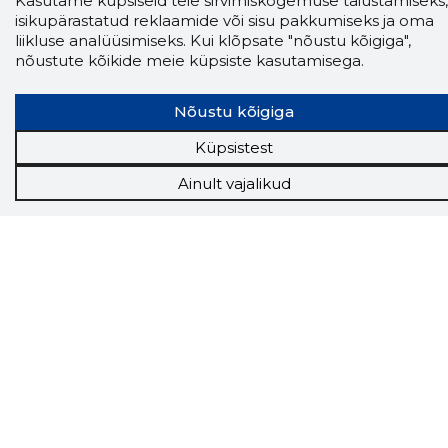
Kasutame küpsiseid teie sirvimiskogemuse täiustamiseks,
isikupärastatud reklaamide või sisu pakkumiseks ja oma
Näed helistaja tausta!
Storybooki Äpp toob
liikluse analüüsimiseks. Kui klõpsate "nõustu kõigiga",
Sinuni
OTSEKONTAKTID
400 000 Eesti
nõustute kõikide meie küpsiste kasutamisega.
ettevõtte ja isikute kohta (juhid, ametnikud).
Andmed on rikastatud maksevõime ja
finantsinfoga.
Nõustu kõigiga
Küpsistest
Ainult vajalikud
Tööriistad
Sooduspakkumised
Hanked
Tööturg
Sihtkliendid
Rakendused
Lisavõimalused
Inforegister
Krediidihaldus
Raportid
Müügihaldus CRM