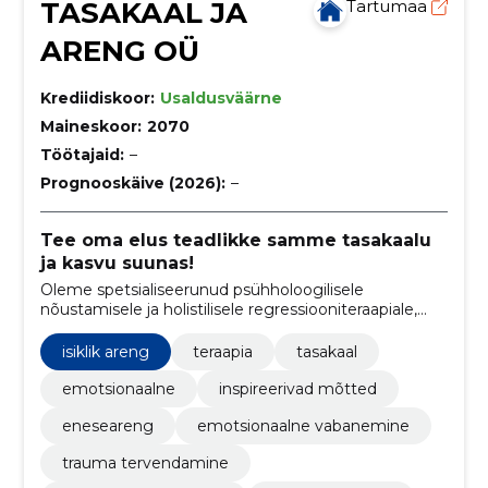
TASAKAAL JA
Tartumaa
ARENG OÜ
Krediidiskoor:
Usaldusväärne
Maineskoor:
2070
Töötajaid:
–
Prognooskäive (2026):
–
Tee oma elus teadlikke samme tasakaalu
ja kasvu suunas!
Oleme spetsialiseerunud psühholoogilisele
nõustamisele ja holistilisele regressiooniteraapiale,
aidates klientidel tõsta teadlikkust ja saavutada
emotsionaalset tasakaalu.
isiklik areng
teraapia
tasakaal
emotsionaalne
inspireerivad mõtted
eneseareng
emotsionaalne vabanemine
trauma tervendamine