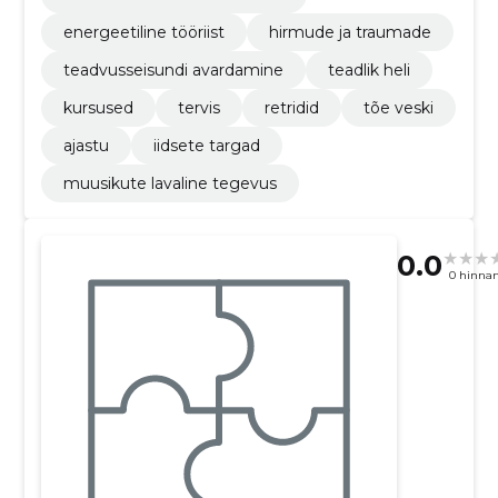
energeetiline tööriist
hirmude ja traumade
teadvusseisundi avardamine
teadlik heli
kursused
tervis
retridid
tõe veski
ajastu
iidsete targad
muusikute lavaline tegevus
0.0
0 hinna