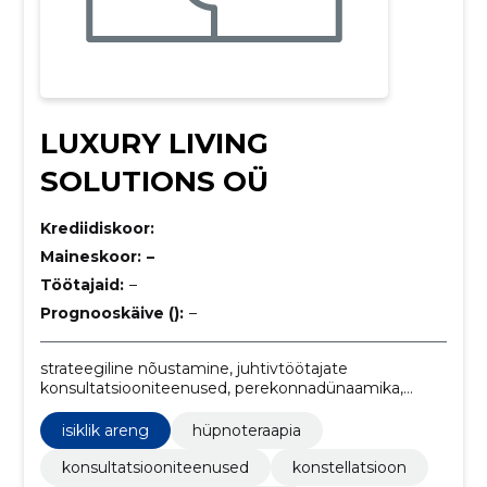
LUXURY LIVING
SOLUTIONS OÜ
Krediidiskoor:
Maineskoor:
–
Töötajaid:
–
Prognooskäive ():
–
strateegiline nõustamine, juhtivtöötajate
konsultatsiooniteenused, perekonnadünaamika,
lahenduste leidmine, suhte taipamised, isiklikud
konstellatsioonid, rännakud, isiklik areng, karjääri
isiklik areng
hüpnoteraapia
planeerimine, strateegia
konsultatsiooniteenused
konstellatsioon