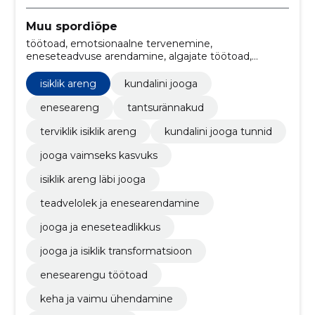
Muu spordiõpe
töötoad, emotsionaalne tervenemine,
eneseteadvuse arendamine, algajate töötoad,
edasijõudnutele, teadveloleku koolitus,
stressijuhtimine, Sündmused, kundalini jooga
isiklik areng
kundalini jooga
algkursus, kundalini jooga töötoad
eneseareng
tantsurännakud
terviklik isiklik areng
kundalini jooga tunnid
jooga vaimseks kasvuks
isiklik areng läbi jooga
teadvelolek ja enesearendamine
jooga ja eneseteadlikkus
jooga ja isiklik transformatsioon
enesearengu töötoad
keha ja vaimu ühendamine