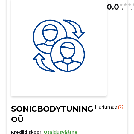
0.0
0 hinna
SONICBODYTUNING
Harjumaa
OÜ
Krediidiskoor:
Usaldusväärne