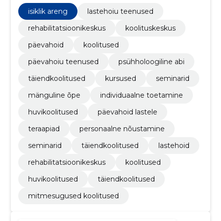
koolitused, täiendkoolitused, huvikoolitused, isiklik
areng
isiklik areng
lastehoiu teenused
rehabilitatsioonikeskus
koolituskeskus
päevahoid
koolitused
päevahoiu teenused
psühholoogiline abi
täiendkoolitused
kursused
seminarid
mänguline õpe
individuaalne toetamine
huvikoolitused
päevahoid lastele
teraapiad
personaalne nõustamine
seminarid
täiendkoolitused
lastehoid
rehabilitatsioonikeskus
koolitused
huvikoolitused
täiendkoolitused
mitmesugused koolitused