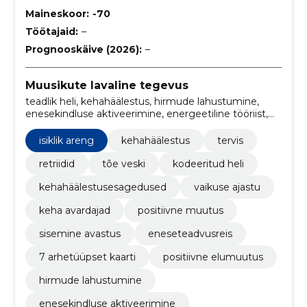
Maineskoor:
-70
Töötajaid:
–
Prognooskäive (2026):
–
Muusikute lavaline tegevus
teadlik heli, kehahäälestus, hirmude lahustumine,
enesekindluse aktiveerimine, energeetiline tööriist,
hirmude ja traumade, teadvusseisundi avardamine,
tÕe veski, iidsete targad, ajastu
isiklik areng
kehahäälestus
tervis
retriidid
tõe veski
kodeeritud heli
kehahäälestusesagedused
vaikuse ajastu
keha avardajad
positiivne muutus
sisemine avastus
eneseteadvusreis
7 arhetüüpset kaarti
positiivne elumuutus
hirmude lahustumine
enesekindluse aktiveerimine