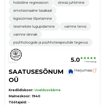
holistiline regressioon
stressi juhtimine
emotsionaalne tasakaal
liigisöömise lõpetamine
teismeliste lugupidamine
vaimne tervis
vaimne rännak
psühholoogide ja psühhoterapeutide tegevus
5.0
1 hinnang
SAATUSESÕNUM
Harjumaa
OÜ
Krediidiskoor:
Usaldusväärne
Maineskoor:
1940
Töötajaid:
–