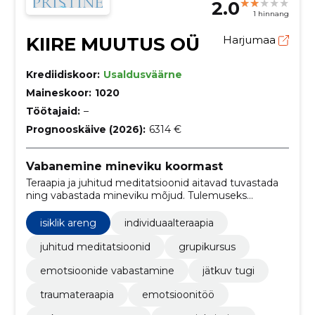
2.0
1 hinnang
KIIRE MUUTUS OÜ
Harjumaa
Krediidiskoor:
Usaldusväärne
Maineskoor:
1020
Töötajaid:
–
Prognooskäive (2026):
6314 €
Vabanemine mineviku koormast
Teraapia ja juhitud meditatsioonid aitavad tuvastada
ning vabastada mineviku mõjud. Tulemuseks
emotsionaalne kergendus, suurem enesekaastunne
ja selgem sisekindlus.
isiklik areng
individuaalteraapia
juhitud meditatsioonid
grupikursus
emotsioonide vabastamine
jätkuv tugi
traumateraapia
emotsioonitöö