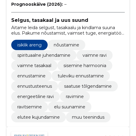
Prognooskäive (2026):
–
Selgus, tasakaal ja uus suund
Aitame leida selgust, tasakaalu ja kindlama suuna
elus. Pakume nõustamist, vaimset tuge, energiatööd
ja tuleviku nägemist.
isiklik areng
nõustamine
spirituaalne juhendamine
vaimne ravi
vaimne tasakaal
sisemine harmoonia
ennustamine
tuleviku ennustamine
ennustusteenus
saatuse tõlgendamine
energeetiline ravi
ravimine
ravitsemine
elu suunamine
elutee kujundamine
muu teenindus