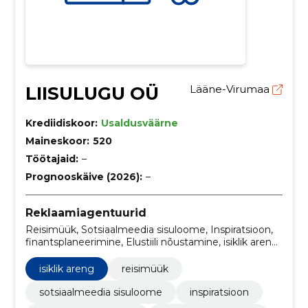
LIISULUGU OÜ
Lääne-Virumaa
Krediidiskoor:
Usaldusväärne
Maineskoor:
520
Töötajaid:
–
Prognooskäive (2026):
–
Reklaamiagentuurid
Reisimüük, Sotsiaalmeedia sisuloome, Inspiratsioon,
finantsplaneerimine, Elustiili nõustamine, isiklik areng,
kinnisvarainvesteeringud, Kogemusrikas sisulooja,
kinnisvarainvesteeringute võimalused, reisimüügi
isiklik areng
reisimüük
strateegiad
sotsiaalmeedia sisuloome
inspiratsioon