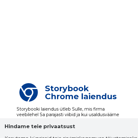
Storybook
Chrome laiendus
Storybooki laiendus ütleb Sulle, mis firma
veebilehel Sa parajasti viibid ja kui usaldusväärne
see firma täna on.
LAADI LAIENDUS ALLA
Hindame teie privaatsust