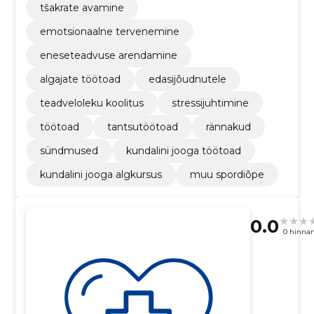
tšakrate avamine
emotsionaalne tervenemine
eneseteadvuse arendamine
algajate töötoad
edasijõudnutele
teadveloleku koolitus
stressijuhtimine
töötoad
tantsutöötoad
rännakud
sündmused
kundalini jooga töötoad
kundalini jooga algkursus
muu spordiõpe
0.0
0 hinna