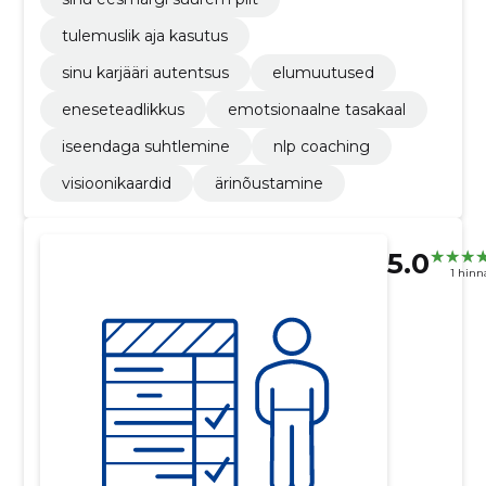
tulemuslik aja kasutus
sinu karjääri autentsus
elumuutused
eneseteadlikkus
emotsionaalne tasakaal
iseendaga suhtlemine
nlp coaching
visioonikaardid
ärinõustamine
5.0
1 hin