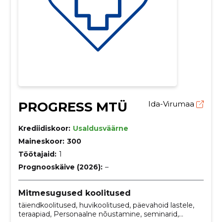
PROGRESS MTÜ
Ida-Virumaa
Krediidiskoor:
Usaldusväärne
Maineskoor:
300
Töötajaid:
1
Prognooskäive (2026):
–
Mitmesugused koolitused
täiendkoolitused, huvikoolitused, päevahoid lastele,
teraapiad, Personaalne nõustamine, seminarid,