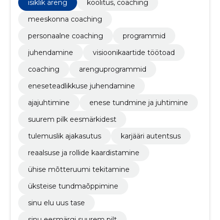
karjääri autentsus, nlp coaching, iseendaga
isiklik areng
koolitus, coaching
suhtlemine, emotsionaalne tasakaal
meeskonna coaching
personaalne coaching
programmid
juhendamine
visioonikaartide töötoad
coaching
arenguprogrammid
eneseteadlikkuse juhendamine
ajajuhtimine
enese tundmine ja juhtimine
suurem pilk eesmärkidest
tulemuslik ajakasutus
karjääri autentsus
reaalsuse ja rollide kaardistamine
ühise mõtteruumi tekitamine
üksteise tundmaõppimine
sinu elu uus tase
sinu eesmärgi suurem pilt