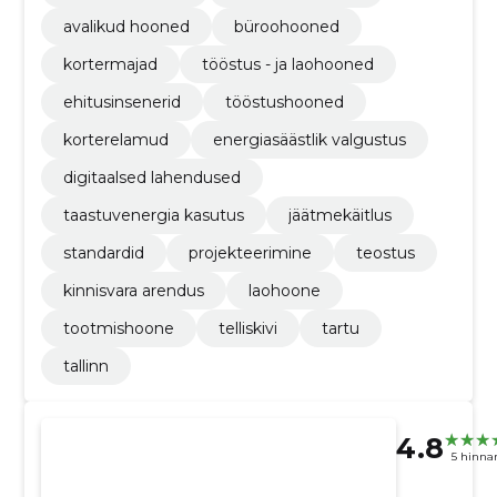
avalikud hooned
büroohooned
kortermajad
tööstus - ja laohooned
ehitusinsenerid
tööstushooned
korterelamud
energiasäästlik valgustus
digitaalsed lahendused
taastuvenergia kasutus
jäätmekäitlus
standardid
projekteerimine
teostus
kinnisvara arendus
laohoone
tootmishoone
telliskivi
tartu
tallinn
4.8
5 hinna