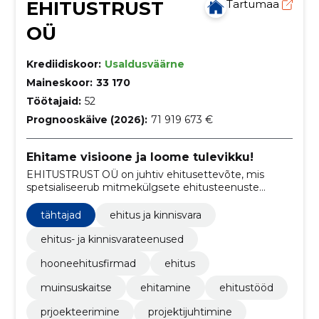
EHITUSTRUST
Tartumaa
OÜ
Krediidiskoor:
Usaldusväärne
Maineskoor:
33 170
Töötajaid:
52
Prognooskäive (2026):
71 919 673 €
Ehitame visioone ja loome tulevikku!
EHITUSTRUST OÜ on juhtiv ehitusettevõte, mis
spetsialiseerub mitmekülgsete ehitusteenuste
pakkumisele alates tööstushoonetest ja avalikest
hoonetest kuni büroohoonete ning korterelamuteni.
tähtajad
ehitus ja kinnisvara
ehitus- ja kinnisvarateenused
hooneehitusfirmad
ehitus
muinsuskaitse
ehitamine
ehitustööd
prjoekteerimine
projektijuhtimine