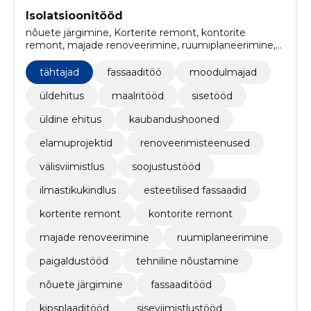
Isolatsioonitööd
nõuete järgimine, Korterite remont, kontorite
remont, majade renoveerimine, ruumiplaneerimine,
Paigaldustööd, Tehniline nõustamine, kipsplaaditööd,
Siseviimistlustööd, elektripaigaldustööd
tähtajad
fassaaditöö
moodulmajad
üldehitus
maalritööd
sisetööd
üldine ehitus
kaubandushooned
elamuprojektid
renoveerimisteenused
välisviimistlus
soojustustööd
ilmastikukindlus
esteetilised fassaadid
korterite remont
kontorite remont
majade renoveerimine
ruumiplaneerimine
paigaldustööd
tehniline nõustamine
nõuete järgimine
fassaaditööd
kipsplaaditööd
siseviimistlustööd