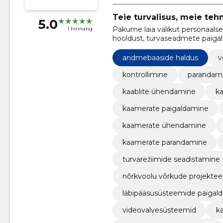
Teie turvalisus, meie teh
5.0
Pakume laia valikut personaalse
1 hinnang
hooldust, turvaseadmete paigald
andmebaaside haldus
v
kontrollimine
parandam
kaablite ühendamine
ka
kaamerate paigaldamine
kaamerate ühendamine
kaamerate parandamine
turvarežiimide seadistamine
nõrkvoolu võrkude projektee
läbipääsusüsteemide paigal
videovalvesüsteemid
k