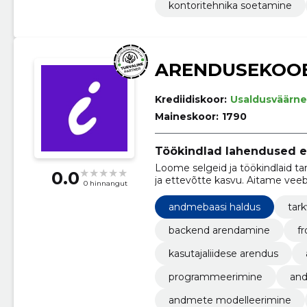
kontoritehnika soetamine
ARENDUSEKOO
Krediidiskoor:
Usaldusväärne
Maineskoor:
1790
Töökindlad lahendused e
Loome selgeid ja töökindlaid ta
0.0
ja ettevõtte kasvu. Aitame vee
0 hinnangut
muuta arenduse tõhusamaks.
andmebaasi haldus
tar
backend arendamine
f
kasutajaliidese arendus
programmeerimine
and
andmete modelleerimine