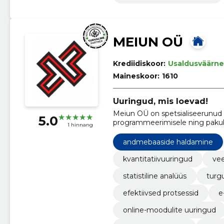
MEIUN OÜ
Krediidiskoor:
Usaldusväärne
Maineskoor:
1610
Uuringud, mis loevad!
Meiun OÜ on spetsialiseerunud 
5.0
programmeerimisele ning pakub 
1 hinnang
Meie eesmärk on aidata klientide
uuringutega
andmebaaside haldamine
kvantitatiivuuringud
ve
statistiline analüüs
turg
efektiivsed protsessid
e
online-moodulite uuringud