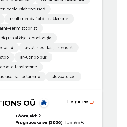
veri hoolduslahendused
multimeediafailide pakkimine
arhiveerimistööriist
digitaalallkirja tehnoloogia
endused
arvuti hooldus ja remont
stöö
arvutihooldus
dmete taastamine
õudluse häälestamine
ülevaatused
TIONS OÜ
Harjumaa
Töötajaid:
2
Prognooskäive (2026):
106 596 €