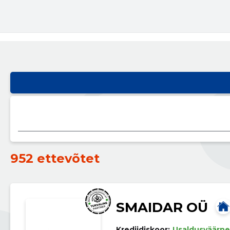
952 ettevõtet
SMAIDAR OÜ
Krediidiskoor:
Usaldusväärne