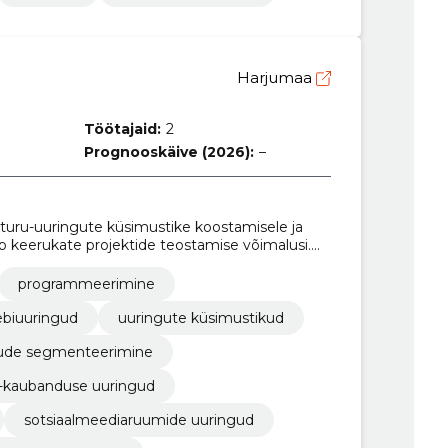
Harjumaa
Töötajaid:
2
Prognooskäive (2026):
–
turu-uuringute küsimustike koostamisele ja
keerukate projektide teostamise võimalusi.
l saada tulemusi läbi täpsete ja kvaliteetsete
programmeerimine
ebiuuringud
uuringute küsimustikud
ude segmenteerimine
-kaubanduse uuringud
sotsiaalmeediaruumide uuringud