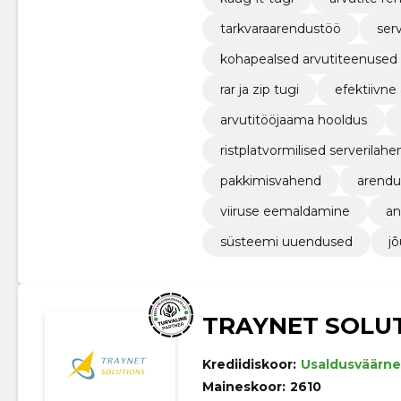
tarkvaraarendustöö
ser
kohapealsed arvutiteenused
rar ja zip tugi
efektiivne 
arvutitööjaama hooldus
ristplatvormilised serverilah
pakkimisvahend
arendu
viiruse eemaldamine
an
süsteemi uuendused
j
TRAYNET SOLU
Krediidiskoor:
Usaldusväärne
Maineskoor:
2610