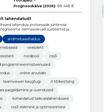
Töötajaid:
–
Prognooskäive (2026):
88 448 €
alt lahendatud!
hiseid lahendusi protsesside juhtimise
integreerime olemasolevad süsteemid ja
andmebaasihaldus
dmebaasid
veebileht
ssistant
nordpool
css3
d programmeerimisteenused
rendus
online arvutiabi
teamviewer kaugtugi
it tõrkeotsing
ara paigaldamine ja uuendused
us
kohandatud tarkvaralahendused
s
css3 stiilimine ja optimeerimine