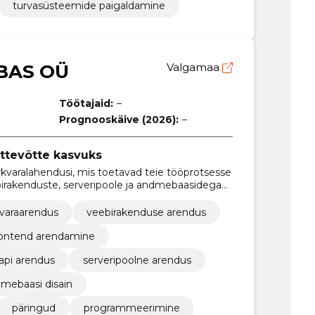
turvasüsteemide paigaldamine
BAS OÜ
Valgamaa
Töötajaid:
–
Prognooskäive (2026):
–
ttevõtte kasvuks
rkvaralahendusi, mis toetavad teie tööprotsesse
birakenduste, serveripoole ja andmebaasidega
kvaraarendus
veebirakenduse arendus
rontend arendamine
api arendus
serveripoolne arendus
mebaasi disain
päringud
programmeerimine