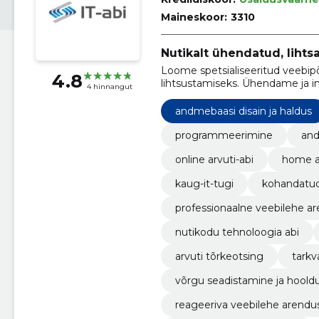
Maineskoor:
3310
Nutikalt ühendatud, lihts
Loome spetsialiseeritud veebipõ
4.8
lihtsustamiseks. Ühendame ja 
4 hinnangut
tarkvarad.
andmebaasi disain ja haldus
programmeerimine
an
online arvuti-abi
home a
kaug-it-tugi
kohandatu
professionaalne veebilehe a
nutikodu tehnoloogia abi
arvuti tõrkeotsing
tarkv
võrgu seadistamine ja hoold
reageeriva veebilehe arendu