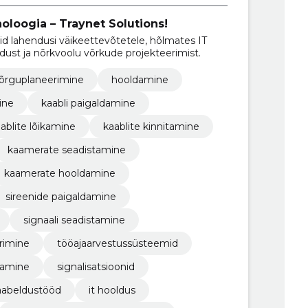
noloogia – Traynet Solutions!
id lahendusi väikeettevõtetele, hõlmates IT
ust ja nõrkvoolu võrkude projekteerimist.
õrguplaneerimine
hooldamine
ine
kaabli paigaldamine
ablite lõikamine
kaablite kinnitamine
kaamerate seadistamine
kaamerate hooldamine
sireenide paigaldamine
signaali seadistamine
rimine
tööajaarvestussüsteemid
damine
signalisatsioonid
aabeldustööd
it hooldus