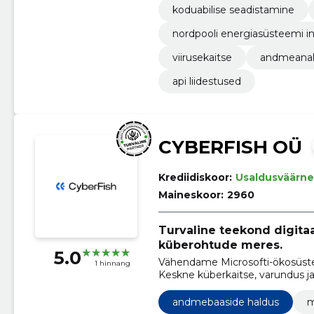
koduabilise seadistamine
nordpooli energiasüsteemi i
viirusekaitse
andmeanal
api liidestused
CYBERFISH OÜ
Krediidiskoor:
Usaldusväärne
Maineskoor:
2960
Turvaline teekond digitaa
küberohtude meres.
5.0
Vähendame Microsofti-ökosüstee
1 hinnang
Keskne küberkaitse, varundus ja 
madalama kulutaseme.
andmebaaside haldus
m