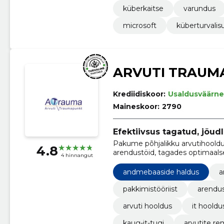
küberkaitse
varundus
microsoft
küberturvalis
ARVUTI TRAUM
Krediidiskoor:
Usaldusväärne
Maineskoor:
2790
Efektiivsus tagatud, jõudl
Pakume põhjalikku arvutihooldus
4.8
arendustöid, tagades optimaalse
4 hinnangut
andmebaaside haldus
a
pakkimistööriist
arendu
arvuti hooldus
it hooldu
kaug-it-tugi
arvutite r