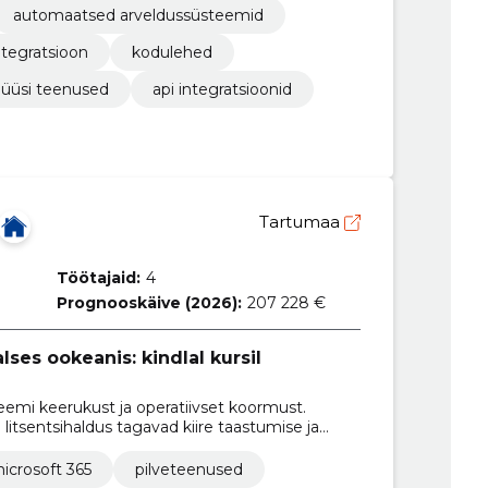
automaatsed arveldussüsteemid
ntegratsioon
kodulehed
üüsi teenused
api integratsioonid
Tartumaa
Töötajaid:
4
Prognooskäive (2026):
207 228 €
lses ookeanis: kindlal kursil
mi keerukust ja operatiivset koormust.
litsentsihaldus tagavad kiire taastumise ja
icrosoft 365
pilveteenused