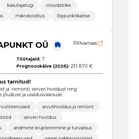
kasutajatugi
crowdstrike
us
mikrokoolitus
lõppunktikaitse
APUNKT OÜ
Põlvamaa
Töötajaid:
7
Prognooskäive (2026):
231 870 €
us tarnitud!
t ja -remonti, serveri hooldust ning
 jõudluse ja usaldusväärsuse.
rvutiteenused
arvutihooldus ja remont
stööd
serveri hooldus
s
andmete krüpteerimine ja turvalisus
emonditeenused
winrar pakkimistööriist