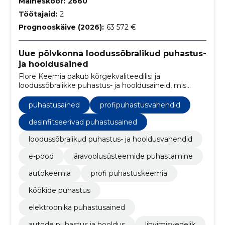
Maineskoor:
2660
Töötajaid:
2
Prognooskäive (2026):
63 572 €
Uue põlvkonna loodussõbralikud puhastus-
ja hooldusained
Flore Keemia pakub kõrgekvaliteedilisi ja
loodussõbralikke puhastus- ja hooldusaineid, mis
võimaldavad teil oma kodu tõhusalt ja ohutult
puhastada.
puhastusained
profipuhastusvahendid
desinfitseerivad puhastusained
loodussõbralikud puhastus- ja hooldusvahendid
e-pood
äravoolusüsteemide puhastamine
autokeemia
profi puhastuskeemia
köökide puhastus
elektroonika puhastusained
autode puhastus ja hooldus
lihvimisvedelik