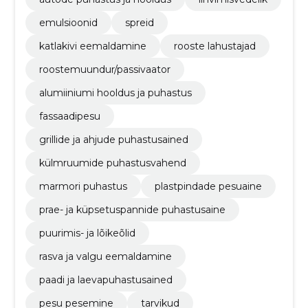
emulsioonid
spreid
katlakivi eemaldamine
rooste lahustajad
roostemuundur/passivaator
alumiiniumi hooldus ja puhastus
fassaadipesu
grillide ja ahjude puhastusained
külmruumide puhastusvahend
marmori puhastus
plastpindade pesuaine
prae- ja küpsetuspannide puhastusaine
puurimis- ja lõikeõlid
rasva ja valgu eemaldamine
paadi ja laevapuhastusained
pesu pesemine
tarvikud