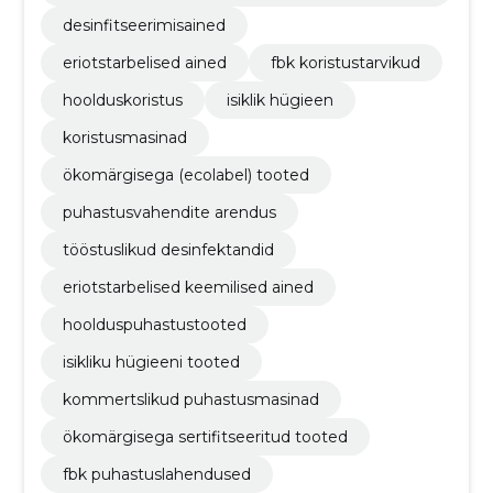
e müük
desinfitseerimisained
eriotstarbelised ained
fbk koristustarvikud
hoolduskoristus
isiklik hügieen
koristusmasinad
ökomärgisega (ecolabel) tooted
puhastusvahendite arendus
tööstuslikud desinfektandid
eriotstarbelised keemilised ained
hoolduspuhastustooted
isikliku hügieeni tooted
kommertslikud puhastusmasinad
ökomärgisega sertifitseeritud tooted
fbk puhastuslahendused