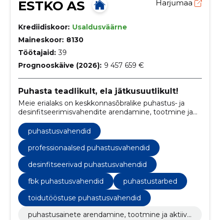
ESTKO AS
Harjumaa
Krediidiskoor:
Usaldusväärne
Maineskoor:
8130
Töötajaid:
39
Prognooskäive (2026):
9 457 659 €
Puhasta teadlikult, ela jätkusuutlikult!
Meie erialaks on keskkonnasõbralike puhastus- ja
desinfitseerimisvahendite arendamine, tootmine ja
müük.
puhastusvahendid
professionaalsed puhastusvahendid
desinfitseerivad puhastusvahendid
fbk puhastusvahendid
puhastustarbed
toidutööstuse puhastusvahendid
puhastusainete arendamine, tootmine ja aktiivn