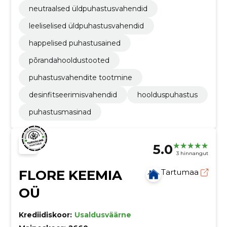
neutraalsed üldpuhastusvahendid
leeliselised üldpuhastusvahendid
happelised puhastusained
põrandahooldustooted
puhastusvahendite tootmine
desinfitseerimisvahendid
hoolduspuhastus
puhastusmasinad
5.0
3 hinnangut
FLORE KEEMIA
Tartumaa
OÜ
Krediidiskoor:
Usaldusväärne