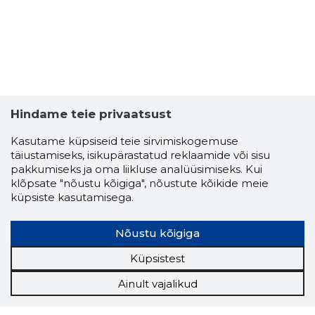
Hindame teie privaatsust
Kasutame küpsiseid teie sirvimiskogemuse
täiustamiseks, isikupärastatud reklaamide või sisu
pakkumiseks ja oma liikluse analüüsimiseks. Kui
klõpsate "nõustu kõigiga", nõustute kõikide meie
küpsiste kasutamisega.
Nõustu kõigiga
Küpsistest
Ainult vajalikud