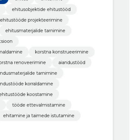
ehitusobjektide ehitustööd
ehitustööde projekteerimine
ehitusmaterjalide tarnimine
tsioon
emaldamine
korstna konstrueerimine
orstna renoveerimine
aiandustööd
andusmaterjalide tarnimine
andustööde korraldamine
ehitustööde koostamine
tööde ettevalmistamine
ehitamine ja taimede istutamine