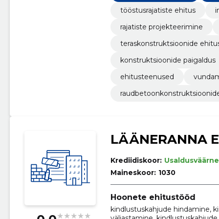
tööstusrajatiste ehitus
i
rajatiste projekteerimine
teraskonstruktsioonide ehitu
konstruktsioonide paigaldus
ehitusteenused
vundam
raudbetoonkonstruktsioonide
LÄÄNERANNA E
Krediidiskoor:
Usaldusväärne
Maineskoor:
1030
Hoonete ehitustööd
kindlustuskahjude hindamine, k
väljastamine, kindlustuskahjud