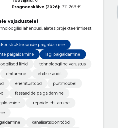
Töötajaid:
6
Prognooskäive (2026):
711 268 €
ie vajadustele!
hnoloogilisi lahendusi, alates projekteerimisest
skonstruktsioonide paigaldamine
inte paigaldamine
lagi paigaldamine
oogilised liinid
tehnoloogiline varustus
ehitamine
ehitise audit
öd
eriehitustööd
puitmööbel
öd
fassaadide paigaldamine
igaldamine
treppide ehitamine
ine
igaldamine
kanalisatsioonitööd