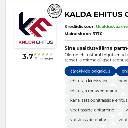
KALDA EHITUS 
Krediidiskoor:
Usaldusväärne
Maineskoor:
3170
Sina usaldusväärne partn
3.7
Oleme ehitusturul tegutsenud 
3 hinnangut
täpset ja mitmekülgset teenust
äärekivide paigaldus
ehi
ehitus ja kinnisvara
hoon
ehitus ja renoveerimine
kanalisatsioonitrasside ehitus
veetrasside ehitamine
v
välistrasside ehitus
veo