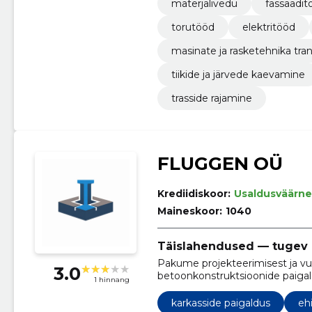
materjalivedu
fassaadit
torutööd
elektritööd
masinate ja rasketehnika tra
tiikide ja järvede kaevamine
trasside rajamine
FLUGGEN OÜ
Krediidiskoor:
Usaldusväärne
Maineskoor:
1040
Täislahendused — tugev 
Pakume projekteerimisest ja vun
3.0
betoonkonstruktsioonide paigald
1 hinnang
ehituslahendusi tööstus-, infra- j
karkasside paigaldus
eh