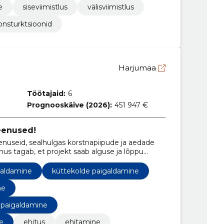
e
siseviimistlus
välisviimistlus
onsturktsioonid
Harjumaa
Töötajaid:
6
Prognooskäive (2026):
451 947 €
eenused!
enuseid, sealhulgas korstnapiipude ja aedade
us tagab, et projekt saab alguse ja lõppu
galdamine
küttekolde paigaldamine
ne
 paigaldamine
e
ehitus
ehitamine