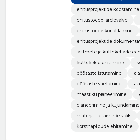
ehitusprojektide koostamine
ehitustööde järelevalve
ehitustööde korraldamine
ehitusprojektide dokumenta
jäätmete ja küttekehade e
küttekolde ehitamine
k
põõsaste istutamine
ai
põõsaste väetamine
ai
maastiku planeerimine
planeerimine ja kujundamine
materjali ja taimede valik
korstnapiipude ehitamine