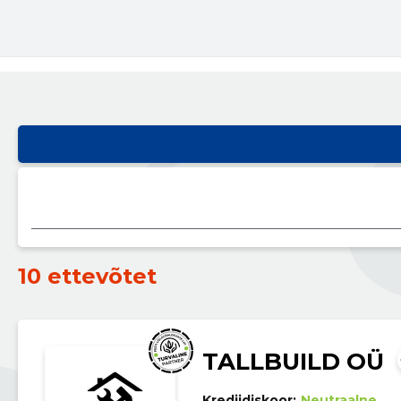
10 ettevõtet
TALLBUILD OÜ
Krediidiskoor:
Neutraalne