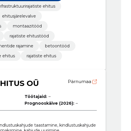
nfrastruktuurirajatiste ehitus
ehitusjärelevalve
s
montaazitööd
rajatiste ehitustööd
entide rajamine
betoontööd
 ehitus
rajatiste ehitus
HITUS OÜ
Pärnumaa
Töötajaid:
–
Prognooskäive (2026):
–
indlustuskahjude taastamine, kindlustuskahjude
e maksmine, kahjude uurimine,