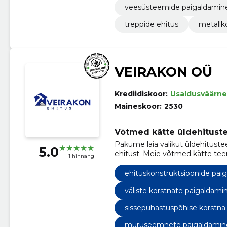
veesüsteemide paigaldamin
treppide ehitus
metallk
VEIRAKON OÜ
Krediidiskoor:
Usaldusväärne
Maineskoor:
2530
Võtmed kätte üldehitust
Pakume laia valikut üldehituste
5.0
ehitust. Meie võtmed kätte teen
1 hinnang
meiega!
ehituskonstruktsioonide pai
väliste korstnate paigaldami
sissepuhastuspõhise korstna
muruseemnete paigaldamin