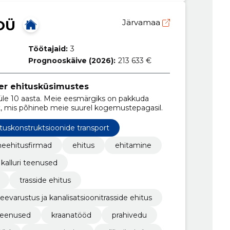
OÜ
Järvamaa
Töötajaid:
3
Prognooskäive (2026):
213 633 €
er ehitusküsimustes
üle 10 aasta. Meie eesmärgiks on pakkuda
, mis põhineb meie suurel kogemustepagasil.
tuskonstruktsioonide transport
eehitusfirmad
ehitus
ehitamine
kalluri teenused
trasside ehitus
eevarustus ja kanalisatsioonitrasside ehitus
teenused
kraanatööd
prahivedu