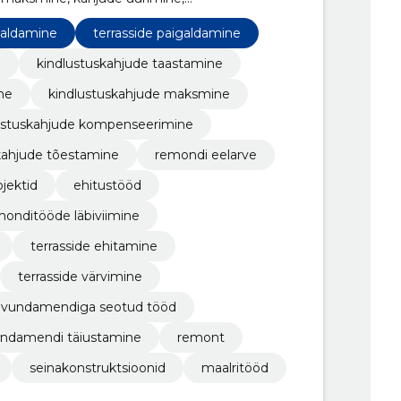
mine, kahjude vähendamine, kahjude
hitus remont
galdamine
terrasside paigaldamine
e
kindlustuskahjude taastamine
ne
kindlustuskahjude maksmine
ustuskahjude kompenseerimine
kahjude tõestamine
remondi eelarve
ojektid
ehitustööd
monditööde läbiviimine
terrasside ehitamine
terrasside värvimine
vundamendiga seotud tööd
ndamendi täiustamine
remont
seinakonstruktsioonid
maalritööd