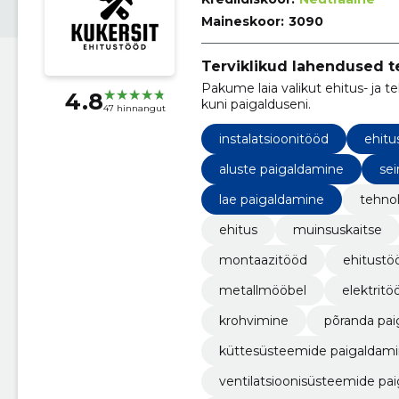
Maineskoor:
3090
Terviklikud lahendused te
Pakume laia valikut ehitus- ja te
4.8
kuni paigalduseni.
47 hinnangut
instalatsioonitööd
ehitu
aluste paigaldamine
se
lae paigaldamine
tehnol
ehitus
muinsuskaitse
montaazitööd
ehitustö
metallmööbel
elektritö
krohvimine
põranda pa
küttesüsteemide paigaldam
ventilatsioonisüsteemide pa