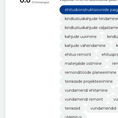
0.0
0 hinnangut
kindlustuskahjude kompenseeri
tõestamine, remondi eelarve, e
ehituskonstruktsioonide pai
kindlustuskahjude hindamin
kindlustuskahjude väljastami
kahjude uurimine
kindl
kahjude vähendamine
ehitus remont
ehituspr
materjalide ostmine
re
remonditööde planeerimine
terrasside projekteerimine
vundamendi ehitamine
vundamendi remont
vu
terrassid
vundamendid
üldehitus