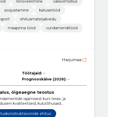
ööd
renoveerimine
välisviimistlus
soojustamine
katusetööd
nsport
ehitusmaterjalivedu
maapinna tööd
vundamenditööd
Harjumaa
Töötajaid:
–
Prognooskäive (2026):
–
alus, õigeaegne teostus
damentide rajamisest kuni teras- ja
useni kvaliteetseid, kulutõhusaid
a äriprojektidele.
ituskonstruktsioonide ehitus