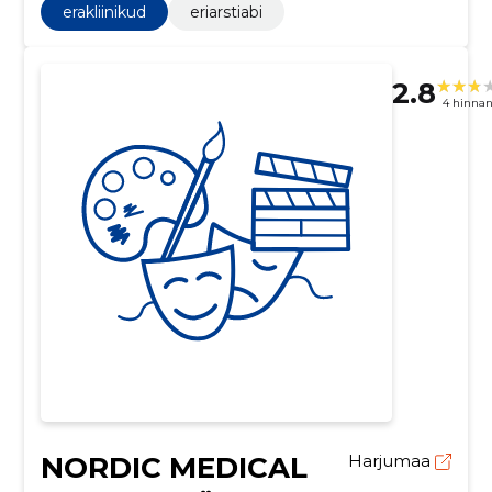
erakliinikud
eriarstiabi
2.8
4 hinna
NORDIC MEDICAL
Harjumaa