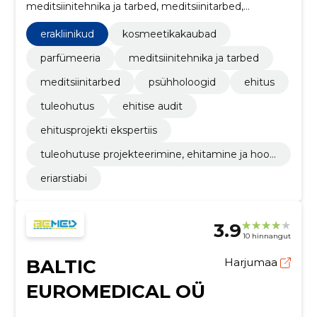
meditsiinitehnika ja tarbed, meditsiinitarbed,
psühholoogid, ehitus, tuleohutus, Ehitise audit,
Ehitusprojekti ekspertiis
erakliinikud
kosmeetikakaubad
parfümeeria
meditsiinitehnika ja tarbed
meditsiinitarbed
psühholoogid
ehitus
tuleohutus
ehitise audit
ehitusprojekti ekspertiis
tuleohutuse projekteerimine, ehitamine ja hool
damine
eriarstiabi
3.9
10 hinnangut
BALTIC
Harjumaa
EUROMEDICAL OÜ