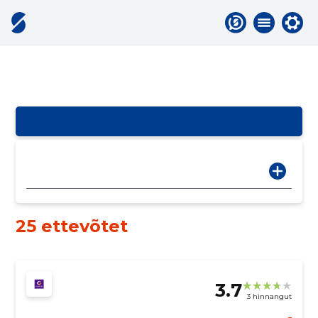
25 ettevõtet
3.7
3 hinnangut