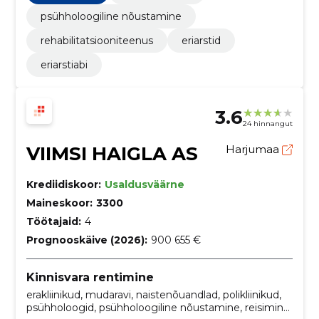
psühholoogiline nõustamine
rehabilitatsiooniteenus
eriarstid
eriarstiabi
3.6
24 hinnangut
VIIMSI HAIGLA AS
Harjumaa
Krediidiskoor:
Usaldusväärne
Maineskoor:
3300
Töötajaid:
4
Prognooskäive (2026):
900 655 €
Kinnisvara rentimine
erakliinikud, mudaravi, naistenõuandlad, polikliinikud,
psühholoogid, psühholoogiline nõustamine, reisimine