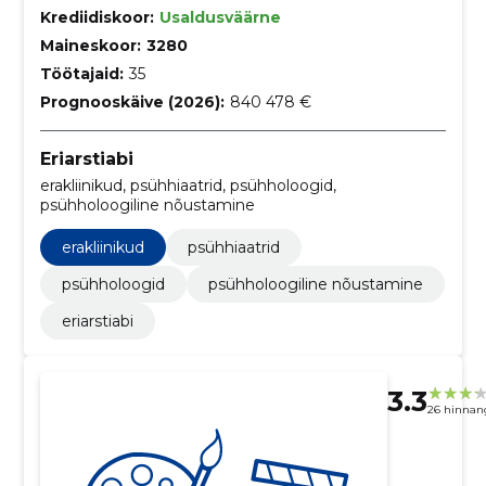
Krediidiskoor:
Usaldusväärne
Maineskoor:
3280
Töötajaid:
35
Prognooskäive (2026):
840 478 €
Eriarstiabi
erakliinikud, psühhiaatrid, psühholoogid,
psühholoogiline nõustamine
erakliinikud
psühhiaatrid
psühholoogid
psühholoogiline nõustamine
eriarstiabi
3.3
26 hinnan