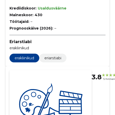
Krediidiskoor:
Usaldusväärne
Maineskoor:
430
Töötajaid:
–
Prognooskäive (2026):
–
Eriarstiabi
erakliinikud
erakliinikud
eriarstiabi
3.8
5 hinna