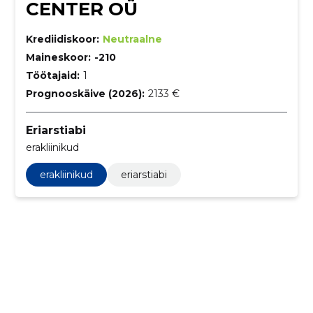
CENTER OÜ
Krediidiskoor:
Neutraalne
Maineskoor:
-210
Töötajaid:
1
Prognooskäive (2026):
2133 €
Eriarstiabi
erakliinikud
erakliinikud
eriarstiabi