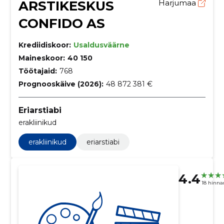
ARSTIKESKUS
Harjumaa
CONFIDO AS
Krediidiskoor:
Usaldusväärne
Maineskoor:
40 150
Töötajaid:
768
Prognooskäive (2026):
48 872 381 €
Eriarstiabi
erakliinikud
erakliinikud
eriarstiabi
4.4
18 hinn