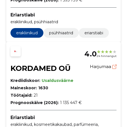
Prognooskäive (2026):
1 595 739 €
Eriarstiabi
erakliinikud, psühhiaatrid
erakliinikud
psühhiaatrid
eriarstiabi
4.0
24 hinnangut
KORDAMED OÜ
Harjumaa
Krediidiskoor:
Usaldusväärne
Maineskoor:
1630
Töötajaid:
21
Prognooskäive (2026):
1 135 447 €
Eriarstiabi
erakliinikud, kosmeetikakaubad, parfümeeria,