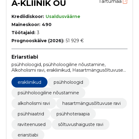
A-KLIINIK OÜ
Tartumaa
Krediidiskoor:
Usaldusväärne
Maineskoor:
490
Töötajaid:
3
Prognooskäive (2026):
51 929 €
Eriarstiabi
psühholoogid, psühholoogiline nõustamine,
Alkoholismi ravi, erakliinikud, Hasartmängusõltuvuse
ravi, psühhiaatrid, Psühhoteraapia, Raviteenused,
Sõltuvushaiguste ravi
erakliinikud
psühholoogid
psühholoogiline nõustamine
alkoholismi ravi
hasartmängusõltuvuse ravi
psühhiaatrid
psühhoteraapia
raviteenused
sõltuvushaiguste ravi
eriarstiabi