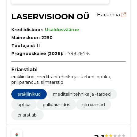
LASERVISIOON OÜ
Harjumaa
Krediidiskoor:
Usaldusväärne
Maineskoor:
2250
Töötajaid:
11
Prognooskäive (2026):
1 799 264 €
Eriarstiabi
erakliinikud, meditsiinitehnika ja -tarbed, optika,
prilliparandus, silmaarstid
erakliinikud
meditsiinitehnika ja -tarbed
optika
prilliparandus
silmaarstid
eriarstiabi