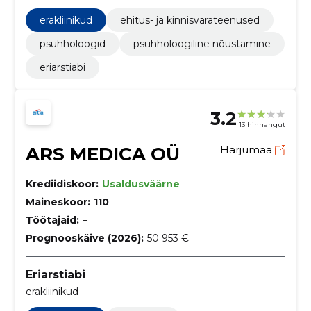
erakliinikud
ehitus- ja kinnisvarateenused
psühholoogid
psühholoogiline nõustamine
eriarstiabi
3.2
13 hinnangut
ARS MEDICA OÜ
Harjumaa
Krediidiskoor:
Usaldusväärne
Maineskoor:
110
Töötajaid:
–
Prognooskäive (2026):
50 953 €
Eriarstiabi
erakliinikud