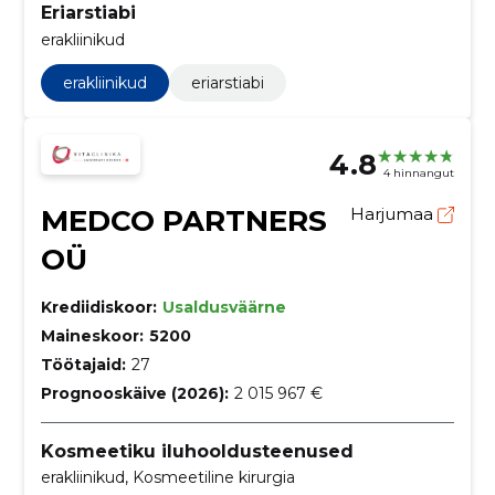
Eriarstiabi
erakliinikud
erakliinikud
eriarstiabi
4.8
4 hinnangut
MEDCO PARTNERS
Harjumaa
OÜ
Krediidiskoor:
Usaldusväärne
Maineskoor:
5200
Töötajaid:
27
Prognooskäive (2026):
2 015 967 €
Kosmeetiku iluhooldusteenused
erakliinikud, Kosmeetiline kirurgia