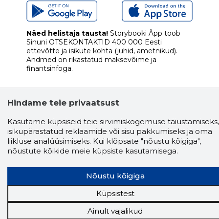
Näed helistaja tausta!
Storybooki Äpp toob
Sinuni
OTSEKONTAKTID
400 000 Eesti
ettevõtte ja isikute kohta (juhid, ametnikud).
Andmed on rikastatud maksevõime ja
finantsinfoga.
Hindame teie privaatsust
Tööriistad
Kasutame küpsiseid teie sirvimiskogemuse täiustamiseks,
Sooduspakkumised
isikupärastatud reklaamide või sisu pakkumiseks ja oma
Hanked
liikluse analüüsimiseks. Kui klõpsate "nõustu kõigiga",
Tööturg
nõustute kõikide meie küpsiste kasutamisega.
Sihtkliendid
Rakendused
Nõustu kõigiga
Lisavõimalused
Küpsistest
Inforegister
Krediidihaldus
Ainult vajalikud
Raportid