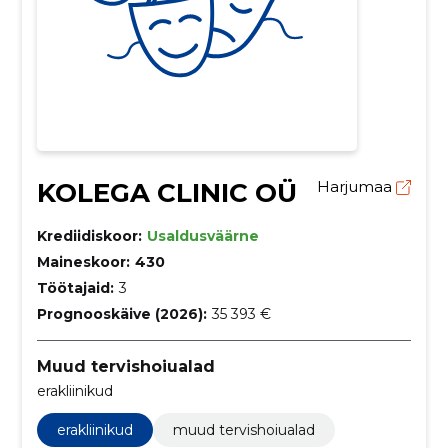
KOLEGA CLINIC OÜ
Harjumaa
Krediidiskoor:
Usaldusväärne
Maineskoor:
430
Töötajaid:
3
Prognooskäive (2026):
35 393 €
Muud tervishoiualad
erakliinikud
erakliinikud
muud tervishoiualad