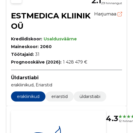
2.1
29 hinnangut
ESTMEDICA KLIINIK
Harjumaa
OÜ
Krediidiskoor:
Usaldusväärne
Maineskoor:
2060
Töötajaid:
31
Prognooskäive (2026):
1 428 479 €
Üldarstiabi
erakliinikud, Eriarstid
erakliinikud
eriarstid
üldarstiabi
4.3
12 hinna