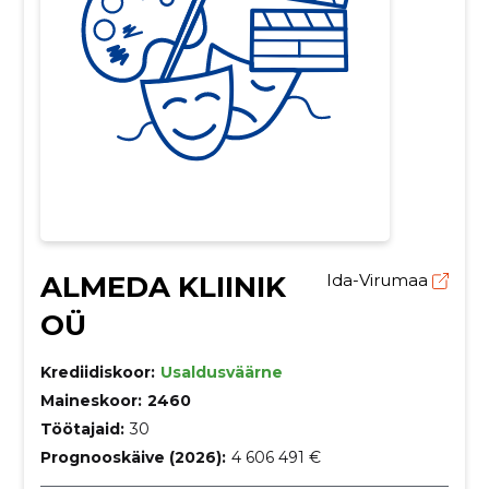
ALMEDA KLIINIK
Ida-Virumaa
OÜ
Krediidiskoor:
Usaldusväärne
Maineskoor:
2460
Töötajaid:
30
Prognooskäive (2026):
4 606 491 €