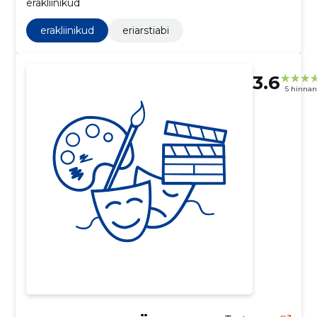
erakliinikud
erakliinikud
eriarstiabi
3.6
5 hinna