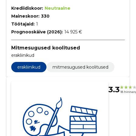
Krediidiskoor:
Neutraalne
Maineskoor:
330
Töötajaid:
1
Prognooskäive (2026):
14 925 €
Mitmesugused koolitused
erakliinikud
erakliinikud
mitmesugused koolitused
3.3
18 hinnan