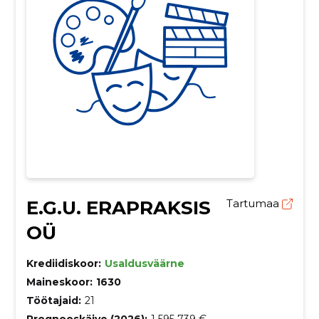
E.G.U. ERAPRAKSIS
Tartumaa
OÜ
Krediidiskoor:
Usaldusväärne
Maineskoor:
1630
Töötajaid:
21