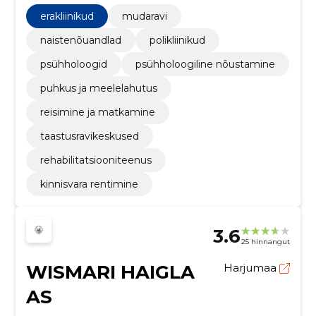
ja matkamine, taastusravikeskused,
Projektijuhtimisteenused, v.a ehitus, Arhitektuuri-,
erakliinikud
mudaravi
insener-tehnilise projekteerimise ja
planeerimisteenused
naistenõuandlad
polikliinikud
psühholoogid
psühholoogiline nõustamine
puhkus ja meelelahutus
reisimine ja matkamine
taastusravikeskused
rehabilitatsiooniteenus
kinnisvara rentimine
3.6
25 hinnangut
WISMARI HAIGLA
Harjumaa
AS