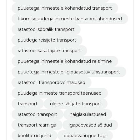
puuetega inimestele kohandatud transport
liikumispuudega inimeste transpordilahendused
ratastoolisõbralik transport
puudega reisijate transport
ratastoolikasutajate transport
puuetega inimestele kohandatud reisimine
puuetega inimestele ligipääsetav ühistransport
ratastooli transpordivõimalused
puudega inimeste transporditeenused
transport
üldine sõitjate transport
ratastoolitransport
haiglakülastused
transport raamiga
igapäevased sõidud
koolitatud juhid
ööpäevaringne tugi