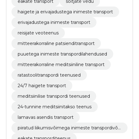
eakate transport
sõitjate vedu
haigete ja erivajadustega inimeste transport
erivajadustega inimeste transport
reisijate veoteenus
mitteerakorraline patsienditransport
puuetega inimeste transpordilahendused
mitteerakorraline meditsiiniline transport
ratastoolitranspordi teenused
24/7 haigete transport
meditsiinilise transpordi teenused
24-tunnine meditsiinitakso teenus
lamavas asendis transport
piiratud liikumisvõimega inimeste transpordivõi
malused
eakate transporditeenus