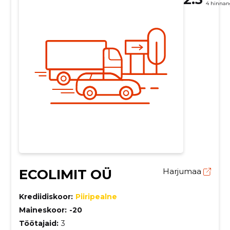
4 hinnan
ECOLIMIT OÜ
Harjumaa
Krediidiskoor:
Piiripealne
Maineskoor:
-20
Töötajaid:
3