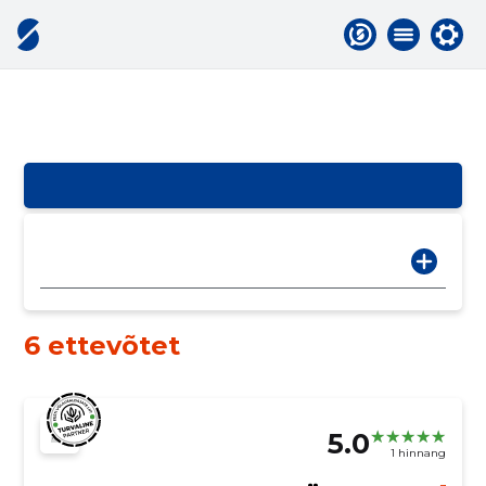
6 ettevõtet
5.0
1 hinnang