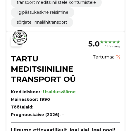
transport meditsiinilistele kohtumistele
ligipääsukeskne reisimine
sõitjate linnalähitransport
5.0
1 hinnang
TARTU
Tartumaa
MEDITSIINILINE
TRANSPORT OÜ
Krediidiskoor:
Usaldusväärne
Maineskoor:
1990
Töötajaid:
–
Prognooskäive (2026):
–
Liigume ettevaatlikult, igal ajal, igal pool!