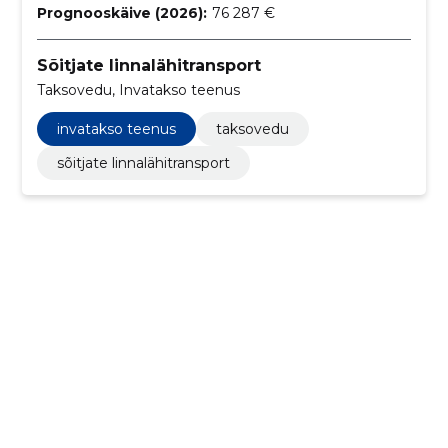
Prognooskäive (2026):
76 287 €
Sõitjate linnalähitransport
Taksovedu, Invatakso teenus
invatakso teenus
taksovedu
sõitjate linnalähitransport