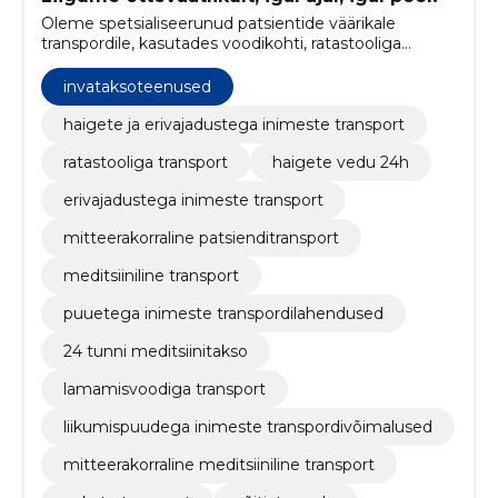
Oleme spetsialiseerunud patsientide väärikale
transpordile, kasutades voodikohti, ratastooliga
ligipääsetavaid sõidukeid ja invatakso teenuseid.
invataksoteenused
haigete ja erivajadustega inimeste transport
ratastooliga transport
haigete vedu 24h
erivajadustega inimeste transport
mitteerakorraline patsienditransport
meditsiiniline transport
puuetega inimeste transpordilahendused
24 tunni meditsiinitakso
lamamisvoodiga transport
liikumispuudega inimeste transpordivõimalused
mitteerakorraline meditsiiniline transport