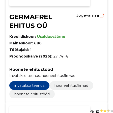
GERMAFREL
Jõgevamaa
EHITUS OÜ
Krediidiskoor:
Usaldusväärne
Maineskoor:
680
Töötajaid:
1
Prognooskäive (2026):
27 741 €
Hoonete ehitustööd
Invatakso teenus, hooneehitusfirmad
invatakso teenus
hooneehitusfirmad
hoonete ehitustööd
2.5