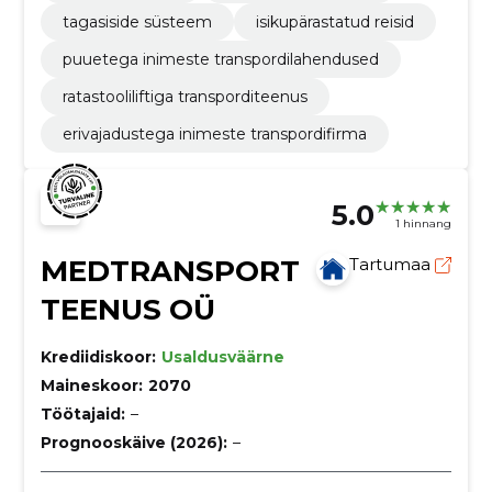
tagasiside süsteem
isikupärastatud reisid
puuetega inimeste transpordilahendused
ratastooliliftiga transporditeenus
erivajadustega inimeste transpordifirma
5.0
1 hinnang
MEDTRANSPORT
Tartumaa
TEENUS OÜ
Krediidiskoor:
Usaldusväärne
Maineskoor:
2070
Töötajaid:
–
Prognooskäive (2026):
–