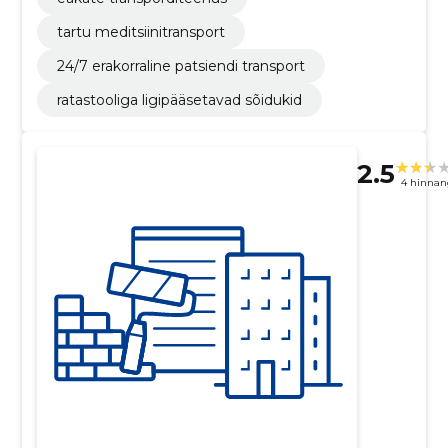
tartu meditsiinitransport
24/7 erakorraline patsiendi transport
ratastooliga ligipääsetavad sõidukid
2.5
4 hinnan