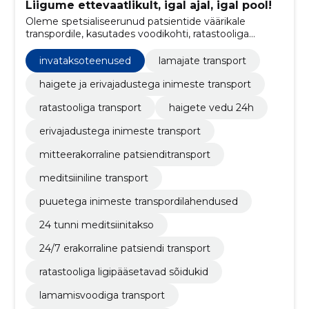
Liigume ettevaatlikult, igal ajal, igal pool!
Oleme spetsialiseerunud patsientide väärikale
transpordile, kasutades voodikohti, ratastooliga
ligipääsetavaid sõidukeid ja invatakso teenuseid.
invataksoteenused
lamajate transport
haigete ja erivajadustega inimeste transport
ratastooliga transport
haigete vedu 24h
erivajadustega inimeste transport
mitteerakorraline patsienditransport
meditsiiniline transport
puuetega inimeste transpordilahendused
24 tunni meditsiinitakso
24/7 erakorraline patsiendi transport
ratastooliga ligipääsetavad sõidukid
lamamisvoodiga transport