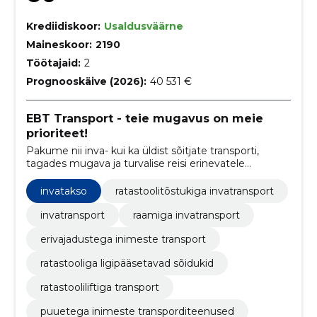
Krediidiskoor:
Usaldusväärne
Maineskoor:
2190
Töötajaid:
2
Prognooskäive (2026):
40 531 €
EBT Transport - teie mugavus on meie
prioriteet!
Pakume nii inva- kui ka üldist sõitjate transporti,
tagades mugava ja turvalise reisi erinevatele
marsuutidele Lääne-Virumaal ning laiendades
teenuseid vastavalt klientide vajadustele üle kogu
invatakso
ratastoolitõstukiga invatransport
Eesti.
invatransport
raamiga invatransport
erivajadustega inimeste transport
ratastooliga ligipääsetavad sõidukid
ratastooliliftiga transport
puuetega inimeste transporditeenused