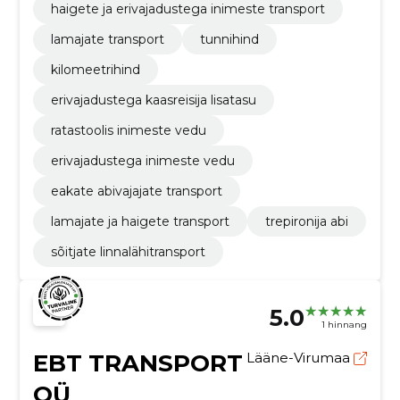
haigete ja erivajadustega inimeste transport
lamajate transport
tunnihind
kilomeetrihind
erivajadustega kaasreisija lisatasu
ratastoolis inimeste vedu
erivajadustega inimeste vedu
eakate abivajajate transport
lamajate ja haigete transport
trepironija abi
sõitjate linnalähitransport
5.0
1 hinnang
EBT TRANSPORT
Lääne-Virumaa
OÜ