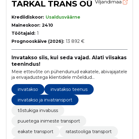
TARKAL TRANS OÜ
Viljandimaa
Krediidiskoor:
Usaldusväärne
Maineskoor:
2410
Töötajaid:
1
Prognooskäive (2026):
13 892 €
Invatakso siis, kui seda vajad. Alati viisakas
teenindus!
Meie ettevõte on pühendunud eakatele, abivajajatele
ja erivajadustega klientidele mõeldud
transportteenuste pakkumisele. Oleme teie
usaldusväärne partner, kes mõistab, kui oluline on
invatakso
invatakso teenus
liikumisvabadus ja kvaliteetne teenindus.
invatakso ja invatransport
tõstukiga invabuss
puuetega inimeste transport
eakate transport
ratastooliga transport