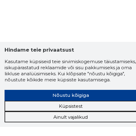
Hindame teie privaatsust
Kasutame küpsiseid teie sirvimiskogemuse täiustamiseks,
isikupärastatud reklaamide või sisu pakkumiseks ja oma
Storybook
liikluse analüüsimiseks. Kui klõpsate "nõustu kõigiga",
Chrome laiendus
nõustute kõikide meie küpsiste kasutamisega.
Storybooki laiendus ütleb Sulle, mis firma
Nõustu kõigiga
veebilehel Sa parajasti viibid ja kui usaldusväärne
see firma täna on.
LAADI LAIENDUS ALLA
Küpsistest
Ainult vajalikud
Näed helistaja tausta!
Storybooki Äpp toob
Sinuni
OTSEKONTAKTID
400 000 Eesti