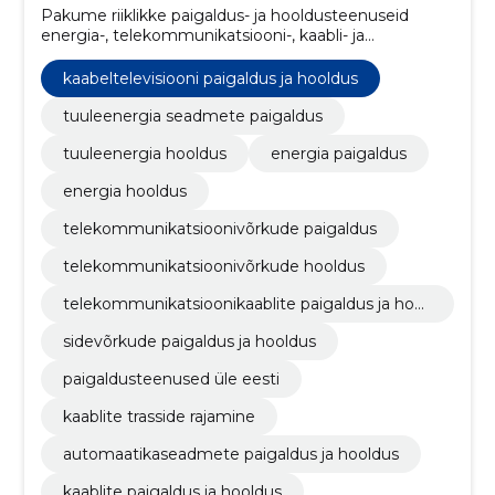
Pakume riiklikke paigaldus- ja hooldusteenuseid
energia-, telekommunikatsiooni-, kaabli- ja
automaatikasüsteemidele. Tagame töökindluse, kiire
reageerimise ja optimeeritud hoolduskulud.
kaabeltelevisiooni paigaldus ja hooldus
tuuleenergia seadmete paigaldus
tuuleenergia hooldus
energia paigaldus
energia hooldus
telekommunikatsioonivõrkude paigaldus
telekommunikatsioonivõrkude hooldus
telekommunikatsioonikaablite paigaldus ja hool
dus
sidevõrkude paigaldus ja hooldus
paigaldusteenused üle eesti
kaablite trasside rajamine
automaatikaseadmete paigaldus ja hooldus
kaablite paigaldus ja hooldus