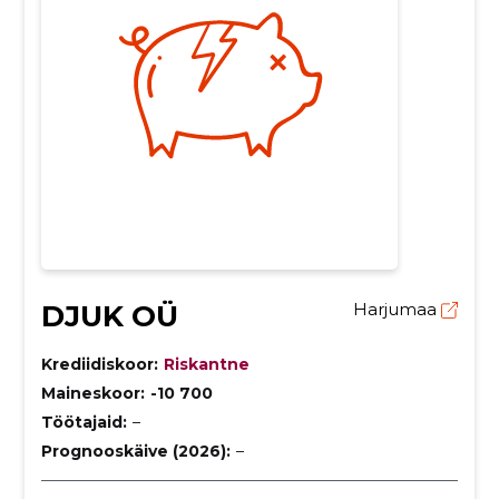
DJUK OÜ
Harjumaa
Krediidiskoor:
Riskantne
Maineskoor:
-10 700
Töötajaid:
–
Prognooskäive (2026):
–