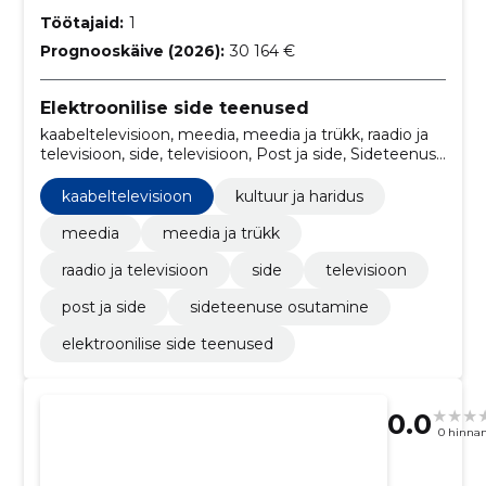
Töötajaid:
1
Prognooskäive (2026):
30 164 €
Elektroonilise side teenused
kaabeltelevisioon, meedia, meedia ja trükk, raadio ja
televisioon, side, televisioon, Post ja side, Sideteenuse
osutamine, kultuur ja haridus
kaabeltelevisioon
kultuur ja haridus
meedia
meedia ja trükk
raadio ja televisioon
side
televisioon
post ja side
sideteenuse osutamine
elektroonilise side teenused
0.0
0 hinna