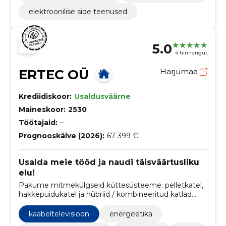
elektroonilise side teenused
5.0
4 hinnangut
ERTEC OÜ
Harjumaa
Krediidiskoor:
Usaldusväärne
Maineskoor:
2530
Töötajaid:
–
Prognooskäive (2026):
67 399 €
Usalda meie tööd ja naudi täisväärtusliku
elu!
Pakume mitmekülgseid küttesüsteeme: pelletkatel,
hakkepuidukatel ja hübriid / kombineeritud katlad.
Meie soojussõlmed ja soojuskeskused tagavad
tõhusa soojuse ja integreeruvad sujuvalt
kaabeltelevisioon
energeetika
põrandakütte, radiaatorkütte ning päikeseküttega.