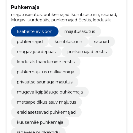
Puhkemaja
majutusasutus, puhkemajad, kümblustünn, saunad,
Mugav juurdepääs, puhkemajad Eestis, looduslik
taandumine Eestis, puhkemajutus mullivanniga,
privaatse saunaga majutus, mugava ligipääsuga
kaabeltelevisioon
majutusasutus
puhkemaja
puhkemajad
kümblustünn
saunad
mugav juurdepääs
puhkemajad eestis
looduslik taandumine eestis
puhkemajutus mullivanniga
privaatse saunaga majutus
mugava ligipääsuga puhkemaja
metsapeidikus asuv majutus
eraldiasetsevad puhkemajad
kuusemäe puhkemaja
rägavere puhkekodu