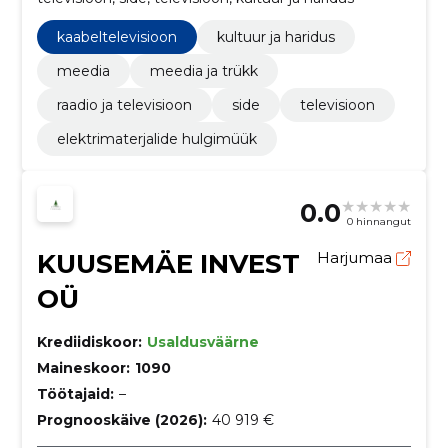
kaabeltelevisioon
kultuur ja haridus
meedia
meedia ja trükk
raadio ja televisioon
side
televisioon
elektrimaterjalide hulgimüük
0.0
0 hinnangut
KUUSEMÄE INVEST
Harjumaa
OÜ
Krediidiskoor:
Usaldusväärne
Maineskoor:
1090
Töötajaid:
–
Prognooskäive (2026):
40 919 €