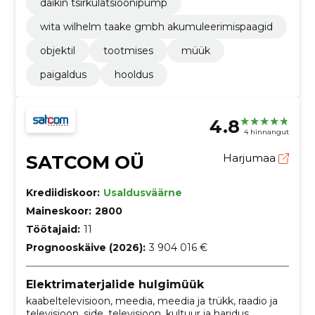
daikin tsirkulatsioonipump
wita wilhelm taake gmbh akumuleerimispaagid
objektil
tootmises
müük
paigaldus
hooldus
4.8
4 hinnangut
SATCOM OÜ
Harjumaa
Krediidiskoor:
Usaldusväärne
Maineskoor:
2800
Töötajaid:
11
Prognooskäive (2026):
3 904 016 €
Elektrimaterjalide hulgimüük
kaabeltelevisioon, meedia, meedia ja trükk, raadio ja
televisioon, side, televisioon, kultuur ja haridus