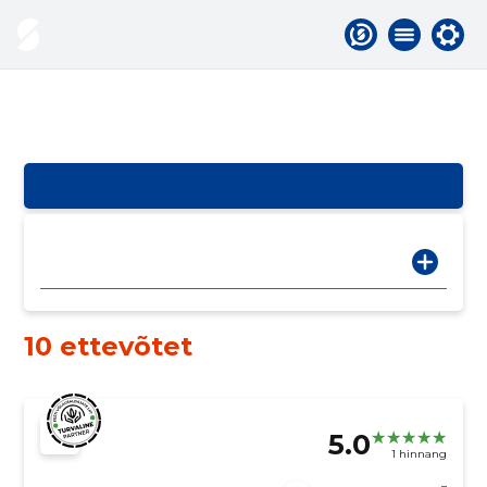
10 ettevõtet
5.0
1 hinnang