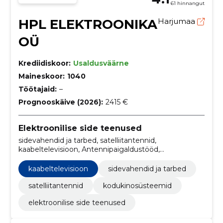
61 hinnangut
HPL ELEKTROONIKA
Harjumaa
OÜ
Krediidiskoor:
Usaldusväärne
Maineskoor:
1040
Töötajaid:
–
Prognooskäive (2026):
2415 €
Elektroonilise side teenused
sidevahendid ja tarbed, satelliitantennid,
kaabeltelevisioon, Antennipaigaldustööd,
Kodukinosüsteemid, Antennid ja reflektorid
kaabeltelevisioon
sidevahendid ja tarbed
satelliitantennid
kodukinosüsteemid
elektroonilise side teenused