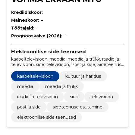
Krediidiskoor:
Maineskoor:
–
Töötajaid:
–
Prognooskäive (2026):
–
Elektroonilise side teenused
kaabeltelevisioon, meedia, meedia ja trükk, raadio ja
televisioon, side, televisioon, Post ja side, Sideteenuse
osutamine, kultuur ja haridus
kaabeltelevisioon
kultuur ja haridus
meedia
meedia ja trükk
raadio ja televisioon
side
televisioon
post ja side
sideteenuse osutamine
elektroonilise side teenused