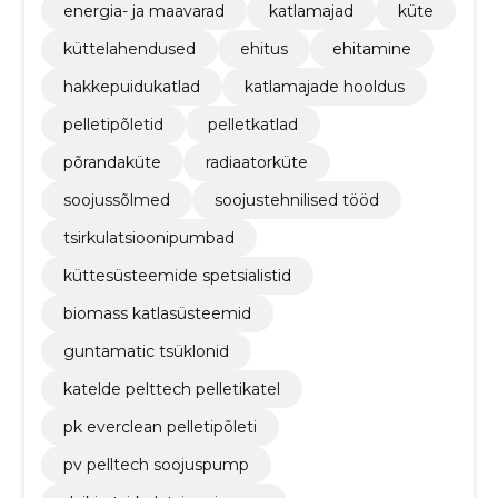
energia- ja maavarad
katlamajad
küte
küttelahendused
ehitus
ehitamine
hakkepuidukatlad
katlamajade hooldus
pelletipõletid
pelletkatlad
põrandaküte
radiaatorküte
soojussõlmed
soojustehnilised tööd
tsirkulatsioonipumbad
küttesüsteemide spetsialistid
biomass katlasüsteemid
guntamatic tsüklonid
katelde pelttech pelletikatel
pk everclean pelletipõleti
pv pelltech soojuspump