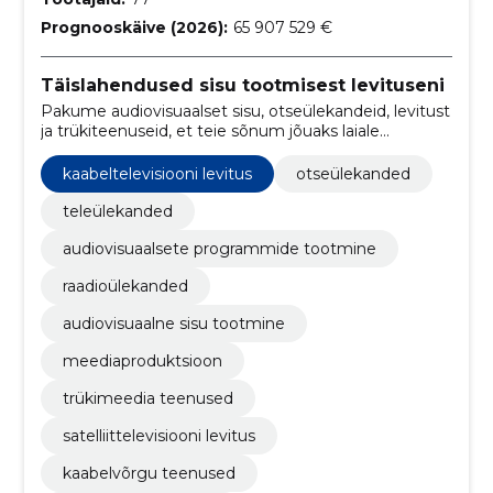
Prognooskäive (2026):
65 907 529 €
Täislahendused sisu tootmisest levituseni
Pakume audiovisuaalset sisu, otseülekandeid, levitust
ja trükiteenuseid, et teie sõnum jõuaks laiale
vaatajaskonnale. Ühendame tehnilise võimekuse ja
loova produktsiooni usaldusväärseks tulemuseks.
kaabeltelevisiooni levitus
otseülekanded
teleülekanded
audiovisuaalsete programmide tootmine
raadioülekanded
audiovisuaalne sisu tootmine
meediaproduktsioon
trükimeedia teenused
satelliittelevisiooni levitus
kaabelvõrgu teenused