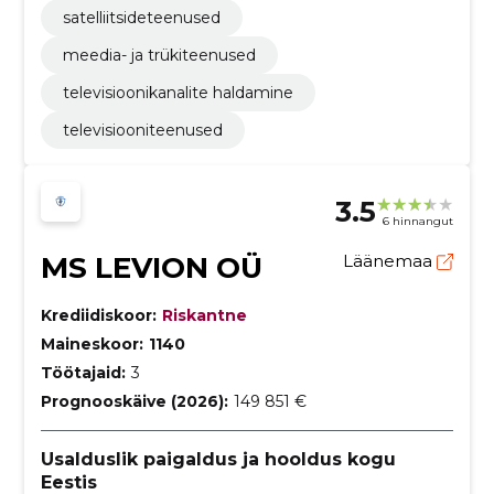
satelliitsideteenused
meedia- ja trükiteenused
televisioonikanalite haldamine
televisiooniteenused
3.5
6 hinnangut
MS LEVION OÜ
Läänemaa
Krediidiskoor:
Riskantne
Maineskoor:
1140
Töötajaid:
3
Prognooskäive (2026):
149 851 €
Usalduslik paigaldus ja hooldus kogu
Eestis