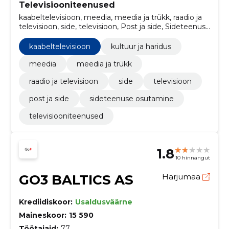
Televisiooniteenused
kaabeltelevisioon, meedia, meedia ja trükk, raadio ja
televisioon, side, televisioon, Post ja side, Sideteenuse
osutamine, kultuur ja haridus
kaabeltelevisioon
kultuur ja haridus
meedia
meedia ja trükk
raadio ja televisioon
side
televisioon
post ja side
sideteenuse osutamine
televisiooniteenused
1.8
10 hinnangut
GO3 BALTICS AS
Harjumaa
Krediidiskoor:
Usaldusväärne
Maineskoor:
15 590
Töötajaid:
77