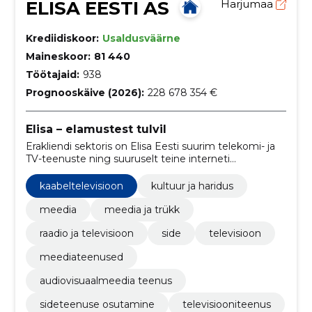
ELISA EESTI AS
Harjumaa
Krediidiskoor:
Usaldusväärne
Maineskoor:
81 440
Töötajaid:
938
Prognooskäive (2026):
228 678 354 €
Elisa – elamustest tulvil
Erakliendi sektoris on Elisa Eesti suurim telekomi- ja
TV-teenuste ning suuruselt teine interneti
püsiühenduse pakkuja.
kaabeltelevisioon
kultuur ja haridus
meedia
meedia ja trükk
raadio ja televisioon
side
televisioon
meediateenused
audiovisuaalmeedia teenus
sideteenuse osutamine
televisiooniteenus