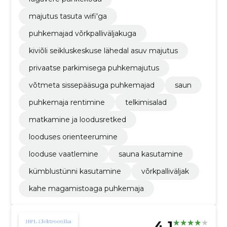
majutus tasuta wifi'ga
puhkemajad võrkpalliväljakuga
kiviõli seikluskeskuse lähedal asuv majutus
privaatse parkimisega puhkemajutus
võtmeta sissepääsuga puhkemajad
saun
puhkemaja rentimine
telkimisalad
matkamine ja loodusretked
looduses orienteerumine
looduse vaatlemine
sauna kasutamine
kümblustünni kasutamine
võrkpalliväljak
kahe magamistoaga puhkemaja
4.1