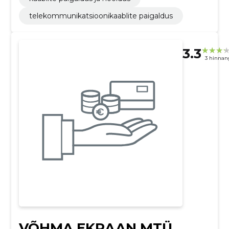
telekommunikatsioonikaablite paigaldus
3.3
3 hinnan
VÕHMA EKRAAN MTÜ