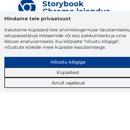
Storybook
Chrome laiendus
Hindame teie privaatsust
Storybooki laiendus ütleb Sulle, mis firma
veebilehel Sa parajasti viibid ja kui usaldusväärne
Kasutame küpsiseid teie sirvimiskogemuse täiustamiseks,
see firma täna on.
LAADI LAIENDUS ALLA
isikupärastatud reklaamide või sisu pakkumiseks ja oma
liikluse analüüsimiseks. Kui klõpsate "nõustu kõigiga",
nõustute kõikide meie küpsiste kasutamisega.
Näed helistaja tausta!
Storybooki Äpp toob
Nõustu kõigiga
Sinuni
OTSEKONTAKTID
400 000 Eesti
ettevõtte ja isikute kohta (juhid, ametnikud).
Küpsistest
Andmed on rikastatud maksevõime ja
finantsinfoga.
Ainult vajalikud
Tööriistad
Sooduspakkumised
Hanked
Tööturg