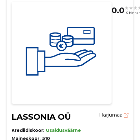
0.0
0 hinna
LASSONIA OÜ
Harjumaa
Krediidiskoor:
Usaldusväärne
Maineskoor:
510