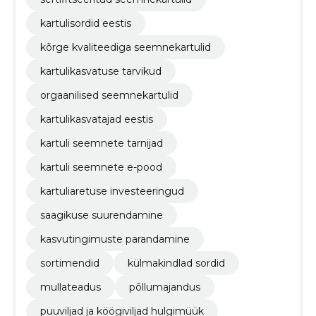
kartulisordid eestis
kõrge kvaliteediga seemnekartulid
kartulikasvatuse tarvikud
orgaanilised seemnekartulid
kartulikasvatajad eestis
kartuli seemnete tarnijad
kartuli seemnete e-pood
kartuliaretuse investeeringud
saagikuse suurendamine
kasvutingimuste parandamine
sortimendid
külmakindlad sordid
mullateadus
põllumajandus
puuviljad ja köögiviljad hulgimüük