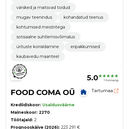
värsked ja maitsvad toidud
mugav teenindus
kohandatud teenus
kohtumised meistritega
sotsiaalne suhtlemisvõimalus
ürituste korraldamine
eripakkumised
kaubavedu maanteel
5.0
1 hinnang
FOOD COMA OÜ
Tartumaa
Krediidiskoor:
Usaldusväärne
Maineskoor:
2270
Töötajaid:
2
Prognooskäive (2026):
223 291 €