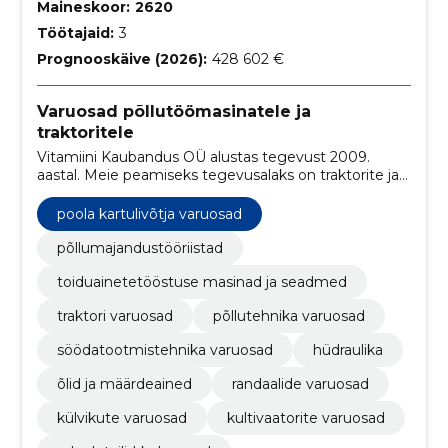
Maineskoor:
2620
Töötajaid:
3
Prognooskäive (2026):
428 602 €
Varuosad põllutöömasinatele ja
traktoritele
Vitamiini Kaubandus OÜ alustas tegevust 2009.
aastal. Meie peamiseks tegevusalaks on traktorite ja
põllumajandusmasinate varuosade müük.
poola kartulivõtja varuosad
põllumajandustööriistad
toiduainetetööstuse masinad ja seadmed
traktori varuosad
põllutehnika varuosad
söödatootmistehnika varuosad
hüdraulika
õlid ja määrdeained
randaalide varuosad
külvikute varuosad
kultivaatorite varuosad