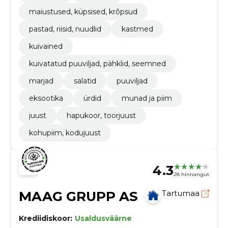
maiustused, küpsised, krõpsud
pastad, riisid, nuudlid
kastmed
kuivained
kuivatatud puuviljad, pähklid, seemned
marjad
salatid
puuviljad
eksootika
ürdid
munad ja piim
juust
hapukoor, toorjuust
kohupiim, kodujuust
4.3
28 hinnangut
MAAG GRUPP AS
Tartumaa
Krediidiskoor:
Usaldusväärne