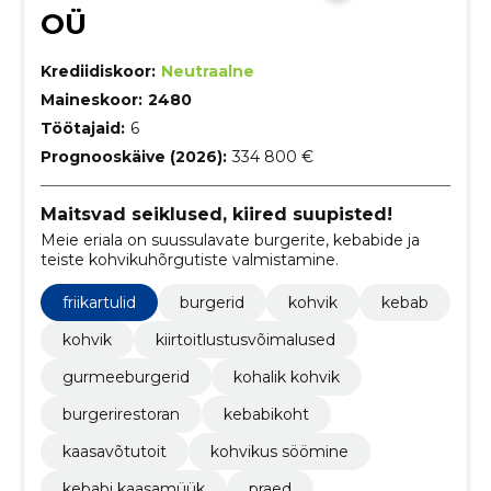
OÜ
Krediidiskoor:
Neutraalne
Maineskoor:
2480
Töötajaid:
6
Prognooskäive (2026):
334 800 €
Maitsvad seiklused, kiired suupisted!
Meie eriala on suussulavate burgerite, kebabide ja
teiste kohvikuhõrgutiste valmistamine.
friikartulid
burgerid
kohvik
kebab
kohvik
kiirtoitlustusvõimalused
gurmeeburgerid
kohalik kohvik
burgerirestoran
kebabikoht
kaasavõtutoit
kohvikus söömine
kebabi kaasamüük
praed