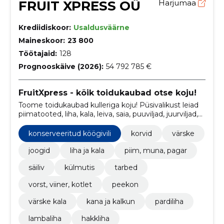
FRUIT XPRESS OÜ
Harjumaa
Krediidiskoor:
Usaldusväärne
Maineskoor:
23 800
Töötajaid:
128
Prognooskäive (2026):
54 792 785 €
FruitXpress - kõik toidukaubad otse koju!
Toome toidukaubad kulleriga koju! Püsivalikust leiad
piimatooted, liha, kala, leiva, saia, puuviljad, juurviljad,
kuivained, alkoholi ja esmatarbekaubad.
konserveeritud köögivili
korvid
värske
joogid
liha ja kala
piim, muna, pagar
säiliv
külmutis
tarbed
vorst, viiner, kotlet
peekon
värske kala
kana ja kalkun
pardiliha
lambaliha
hakkliha