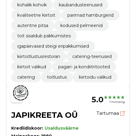
kohalik kohvik
kaubandusteenused
kvaliteetne kiirtoit
parimad hamburgerid
autentne pitsa
kodused pelmeenid
toit sisaldub pakkumistes
igapäevased steigi eripakkumised
kiirtoitlustusrestoran
catering-teenused
kiirtoit valikud
pagari- ja kondiitritooted
catering
toitlustus
kiirtoidu valikud
5.0
1 hinnang
JAPIKREETA OÜ
Tartumaa
Krediidiskoor:
Usaldusväärne
Maineskoor:
1980