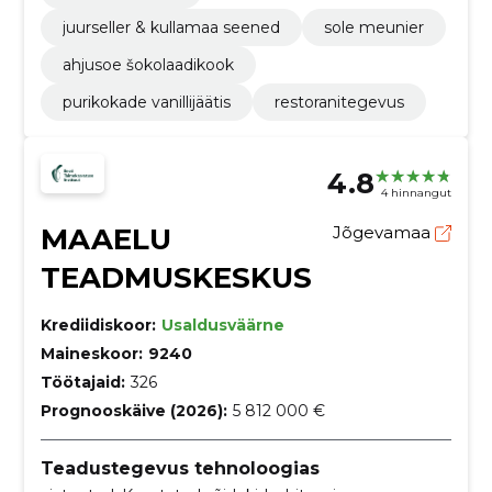
juurseller & kullamaa seened
sole meunier
ahjusoe šokolaadikook
purikokade vanillijäätis
restoranitegevus
4.8
4 hinnangut
MAAELU
Jõgevamaa
TEADMUSKESKUS
Krediidiskoor:
Usaldusväärne
Maineskoor:
9240
Töötajaid:
326
Prognooskäive (2026):
5 812 000 €
Teadustegevus tehnoloogias