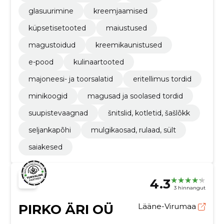
glasuurimine
kreemjaamised
küpsetisetooted
maiustused
magustoidud
kreemikaunistused
e-pood
kulinaartooted
majoneesi- ja toorsalatid
eritellimus tordid
minikoogid
magusad ja soolased tordid
suupistevaagnad
šnitslid, kotletid, šašlõkk
seljankapõhi
mulgikaosad, rulaad, sült
saiakesed
4.3
3 hinnangut
PIRKO ÄRI OÜ
Lääne-Virumaa