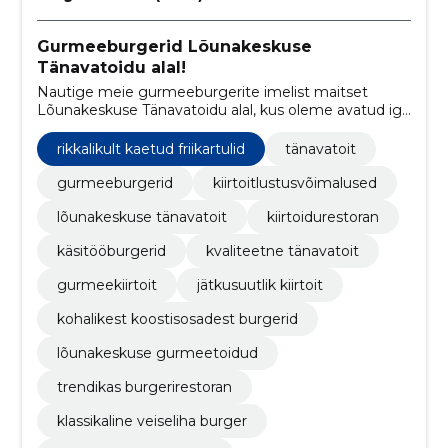
Gurmeeburgerid Lõunakeskuse
Tänavatoidu alal!
Nautige meie gurmeeburgerite imelist maitset
Lõunakeskuse Tänavatoidu alal, kus oleme avatud iga
päev kell 10-21. Lisaks leiate meid ka Barclay platsilt,
kus saate meie maitsvaid burgereid nautida
rikkalikult kaetud friikartulid
tänavatoit
pühapäevast neljapäevani kell 16-00 ja reedeti ning
laupäeviti kella 19-04.
gurmeeburgerid
kiirtoitlustusvõimalused
lõunakeskuse tänavatoit
kiirtoidurestoran
käsitööburgerid
kvaliteetne tänavatoit
gurmeekiirtoit
jätkusuutlik kiirtoit
kohalikest koostisosadest burgerid
lõunakeskuse gurmeetoidud
trendikas burgerirestoran
klassikaline veiseliha burger