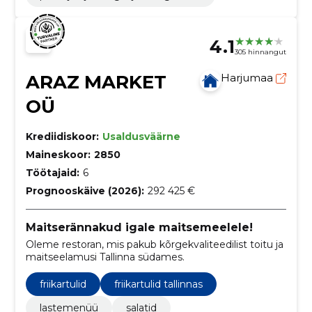
4.1
305 hinnangut
ARAZ MARKET
Harjumaa
OÜ
Krediidiskoor:
Usaldusväärne
Maineskoor:
2850
Töötajaid:
6
Prognooskäive (2026):
292 425 €
Maitserännakud igale maitsemeelele!
Oleme restoran, mis pakub kõrgekvaliteedilist toitu ja
maitseelamusi Tallinna südames.
friikartulid
friikartulid tallinnas
lastemenüü
salatid