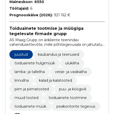
Maineskoor:
6550
Töötajaid:
6
Prognooskäive (2026):
921 162 €
Toiduainete tootmise ja müügiga
tegelevate firmade grupp
AS Maag Grupp on ärikliente teenindav
vahendusettevõte, mille põhitegevusala on jahutatud
ja külmutatud toiduainete vahendus ja distributsioon.
juustud
kaubandus ja teenused
toiduainete hulgimüük
ulukiliha
lamba- ja talleliha
veise- ja vasikaliha
linnuliha
kalad ja kalatooted
piim ja piimatooted
puu- ja köögivili
muud tooted
toiduainete tootmine
toiduainete müük
peakontorite tegevus