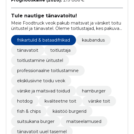
Prognooskäive (2026):
219 886 €
Tule nautige tänavatoitu!
Meie Foodtruck veok pakub maitsvat ja värsket toitu
üritustel ja tänavatel. Oleme toitlustajad, kes pakuvad
parima toidu kogemuse.
friikartulid & bataadifriikad
kaubandus
tänavatoit
toitlustaja
toitlustamine üritustel
professionaalne toitlustamine
eksklusiivne toidu veok
värske ja maitsvad toidud
hamburger
hotdog
kvaliteetne toit
värske toit
fish & chips
käsitöö burgerid
suitsukana burger
maitseelamused
tänavatoit uuel tasemel