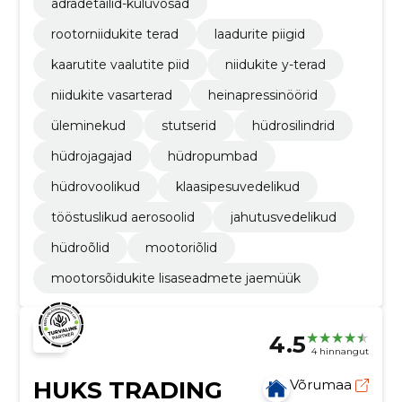
adradetailid-kuluvosad
rootorniidukite terad
laadurite piigid
kaarutite vaalutite piid
niidukite y-terad
niidukite vasarterad
heinapressinöörid
üleminekud
stutserid
hüdrosilindrid
hüdrojagajad
hüdropumbad
hüdrovoolikud
klaasipesuvedelikud
tööstuslikud aerosoolid
jahutusvedelikud
hüdroõlid
mootoriõlid
mootorsõidukite lisaseadmete jaemüük
4.5
4 hinnangut
HUKS TRADING
Võrumaa