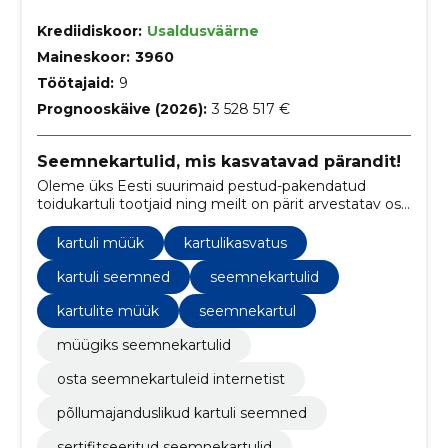
Krediidiskoor:
Usaldusväärne
Maineskoor:
3960
Töötajaid:
9
Prognooskäive (2026):
3 528 517 €
Seemnekartulid, mis kasvatavad pärandit!
Oleme üks Eesti suurimaid pestud-pakendatud
toidukartuli tootjaid ning meilt on pärit arvestatav osa
Eestis müüdavast sertifitseeritud seemnekartulist.
kartuli müük
kartulikasvatus
kartuli seemned
seemnekartulid
kartulite müük
seemnekartul
müügiks seemnekartulid
osta seemnekartuleid internetist
põllumajanduslikud kartuli seemned
sertifitseeritud seemnekartulid