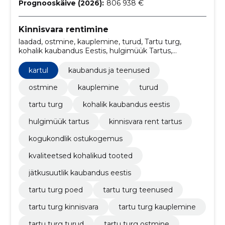
Prognooskäive (2026):
806 938 €
Kinnisvara rentimine
laadad, ostmine, kauplemine, turud, Tartu turg,
kohalik kaubandus Eestis, hulgimüük Tartus,
kinnisvara rent Tartus, kogukondlik ostukogemus,
kvaliteetsed kohalikud tooted
kartul
kaubandus ja teenused
ostmine
kauplemine
turud
tartu turg
kohalik kaubandus eestis
hulgimüük tartus
kinnisvara rent tartus
kogukondlik ostukogemus
kvaliteetsed kohalikud tooted
jätkusuutlik kaubandus eestis
tartu turg poed
tartu turg teenused
tartu turg kinnisvara
tartu turg kauplemine
tartu turg turud
tartu turg ostmine