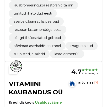
lauabroneeringuga restoranid tallinn
grillitud lihatoidud eesti
aserbaidžaani stiilis pearoad
restoran lastemenüüga eesti
söegrillil küpsetatud grillroad
põhiroad aserbaidžaani moel
magustoidud
suupisted ja salatid
laste erimenüü
4.7
51 hinnangut
VITAMIINI
Tartumaa
KAUBANDUS OÜ
Krediidiskoor:
Usaldusväärne