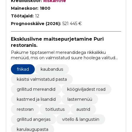
Krediidiskoor:
Riskantne
Maineskoor:
1800
Töötajaid:
12
Prognooskäive (2026):
521 445 €
Eksklusiivne maitsepurjetamine Puri
restoranis.
Pakume tipptasemel mereandidega rikkalikku
menüüd, mis on valmistatud suure hoolega valitud
kvaliteetsetest toorainetest, et pakkuda külastajatele
meeldejäävaid maitseelamusi ja tõeliselt unikaalset
friikad
kaubandus
söögikogemust.
käsitsi valmistatud pasta
grillitud mereandid
köögiviljadest road
kastmed ja lisandid
lastemenüü
restoran
toitlustus
austrid
grillitud angerjas
vitello & langustiin
karulaugupasta