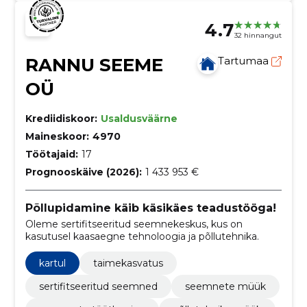
4.7
32 hinnangut
RANNU SEEME
Tartumaa
OÜ
Krediidiskoor:
Usaldusväärne
Maineskoor:
4970
Töötajaid:
17
Prognooskäive (2026):
1 433 953 €
Põllupidamine käib käsikäes teadustööga!
Oleme sertifitseeritud seemnekeskus, kus on
kasutusel kaasaegne tehnoloogia ja põllutehnika.
kartul
taimekasvatus
sertifitseeritud seemned
seemnete müük