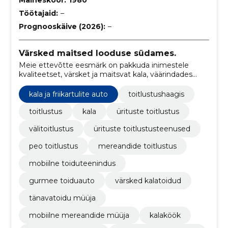
Töötajaid:
–
Prognooskäive (2026):
–
Värsked maitsed looduse südames.
Meie ettevõtte eesmärk on pakkuda inimestele
kvaliteetset, värsket ja maitsvat kala, väärindades
seda mitmekesiste ja inspireerivate toitudega.
kala ja friikartulite auto
toitlustushaagis
toitlustus
kala
ürituste toitlustus
välitoitlustus
ürituste toitlustusteenused
peo toitlustus
mereandide toitlustus
mobiilne toiduteenindus
gurmee toiduauto
värsked kalatoidud
tänavatoidu müüja
mobiilne mereandide müüja
kalaköök