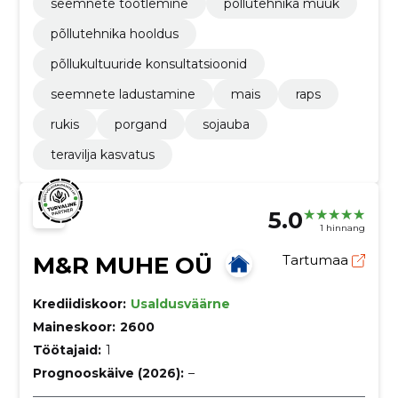
seemnete töötlemine
põllutehnika müük
põllutehnika hooldus
põllukultuuride konsultatsioonid
seemnete ladustamine
mais
raps
rukis
porgand
sojauba
teravilja kasvatus
5.0
1 hinnang
M&R MUHE OÜ
Tartumaa
Krediidiskoor:
Usaldusväärne
Maineskoor:
2600
Töötajaid:
1
Prognooskäive (2026):
–