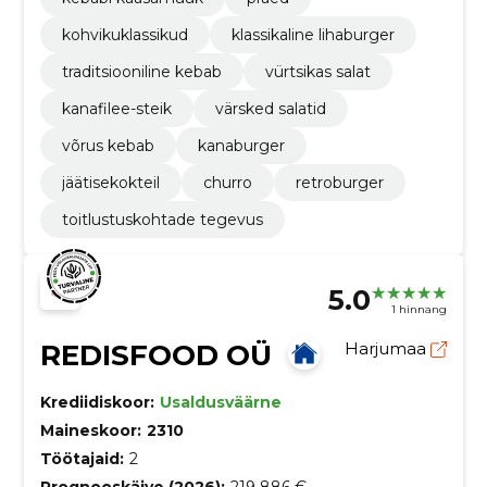
kohvikuklassikud
klassikaline lihaburger
traditsiooniline kebab
vürtsikas salat
kanafilee-steik
värsked salatid
võrus kebab
kanaburger
jäätisekokteil
churro
retroburger
toitlustuskohtade tegevus
5.0
1 hinnang
REDISFOOD OÜ
Harjumaa
Krediidiskoor:
Usaldusväärne
Maineskoor:
2310
Töötajaid:
2