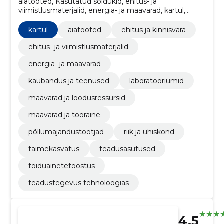
aiatooted, Kasutatud sõidukid, ehitus- ja
viimistlusmaterjalid, energia- ja maavarad, kartul,
teadusasutused, laboratooriumid, maavarad ja
loodusressursid, maavarad ja tooraine,
kartul
aiatooted
ehitus ja kinnisvara
põllumajandustootjad
ehitus- ja viimistlusmaterjalid
energia- ja maavarad
kaubandus ja teenused
laboratooriumid
maavarad ja loodusressursid
maavarad ja tooraine
põllumajandustootjad
riik ja ühiskond
taimekasvatus
teadusasutused
toiduainetetööstus
teadustegevus tehnoloogias
4.5