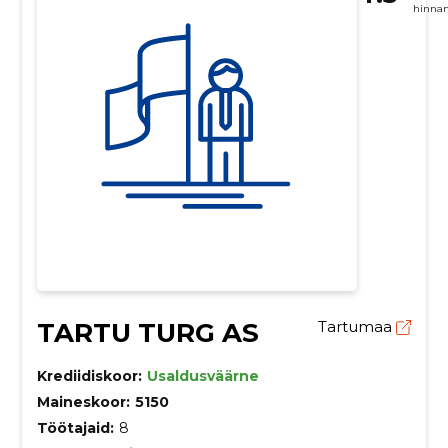
hinna
TARTU TURG AS
Tartumaa
Krediidiskoor:
Usaldusväärne
Maineskoor:
5150
Töötajaid:
8