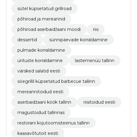
sütel küpsetatud grillroad
põhiroad ja mereannid
põhiroad aserbaidžaani moodi
riis
dessertid
sünnipäevade korraldamine
pulmade korraldamine
ürituste korraldamine
lastemenüü tallinn
värsked salatid eesti
söegrillil küpsetatud barbecue tallinn
mereannitoidud eesti
aserbaidžaani köök tallinn
riisitoidud eesti
magustoidud tallinnas
restorani kojutoomisteenus tallinn
kaasavõtutoit eesti