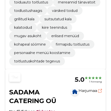
toiduauto toitlustus
mereannid tänavatoit
toidlustushaagis
värsked toidud
grillitud kala
suitsutatud kala
kalatoidud
kiire teenindus
mugav asukoht
erilised menüüd
kohapeal söömine
firmapidu toitlustus
personaalne menüü koostamine
toitlustuskohtade tegevus
5.0
1 hinnang
SADAMA
Harjumaa
CATERING OÜ