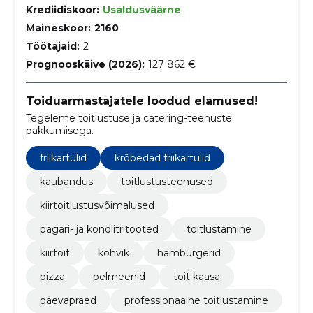
Krediidiskoor:
Usaldusväärne
Maineskoor:
2160
Töötajaid:
2
Prognooskäive (2026):
127 862 €
Toiduarmastajatele loodud elamused!
Tegeleme toitlustuse ja catering-teenuste
pakkumisega.
friikartulid
krõbedad friikartulid
kaubandus
toitlustusteenused
kiirtoitlustusvõimalused
pagari- ja kondiitritooted
toitlustamine
kiirtoit
kohvik
hamburgerid
pizza
pelmeenid
toit kaasa
päevapraed
professionaalne toitlustamine