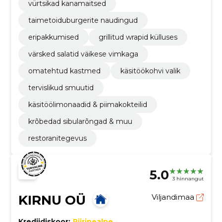
vürtsikad kanamaitsed
taimetoiduburgerite naudingud
eripakkumised
grillitud wrapid külluses
värsked salatid väikese vimkaga
omatehtud kastmed
käsitöökohvi valik
tervislikud smuutid
käsitöölimonaadid & piimakokteilid
krõbedad sibularõngad & muu
restoranitegevus
5.0
3 hinnangut
KIRNU OÜ
Viljandimaa
Krediidiskoor:
Piiripealne