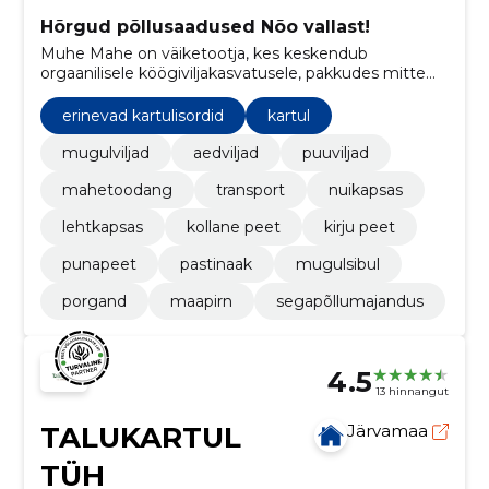
Hõrgud põllusaadused Nõo vallast!
Muhe Mahe on väiketootja, kes keskendub
orgaanilisele köögiviljakasvatusele, pakkudes mitte
ainult tervislikke ja maitsvaid tooteid, vaid ka
looduslikku mitmekesisust ning jätkusuutlikku
erinevad kartulisordid
kartul
lähenemist toidutootmisele.
mugulviljad
aedviljad
puuviljad
mahetoodang
transport
nuikapsas
lehtkapsas
kollane peet
kirju peet
punapeet
pastinaak
mugulsibul
porgand
maapirn
segapõllumajandus
4.5
13 hinnangut
TALUKARTUL
Järvamaa
TÜH