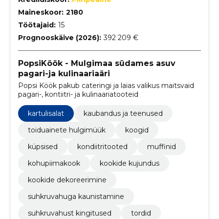
Maineskoor:
2180
Töötajaid:
15
Prognooskäive (2026):
392 209 €
PopsiKöök - Mulgimaa südames asuv
pagari-ja kulinaariaäri
Popsi Köök pakub cateringi ja laias valikus maitsvaid
pagari-, kontiitri- ja kulinaariatooteid
kartulisalat
kaubandus ja teenused
toiduainete hulgimüük
koogid
küpsised
kondiitritooted
muffinid
kohupiimakook
kookide kujundus
kookide dekoreerimine
suhkruvahuga kaunistamine
suhkruvahust kingitused
tordid