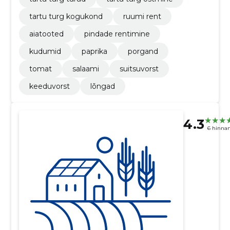
tartu turg kogukond
ruumi rent
aiatooted
pindade rentimine
kudumid
paprika
porgand
tomat
salaami
suitsuvorst
keeduvorst
lõngad
4.3
6 hinna