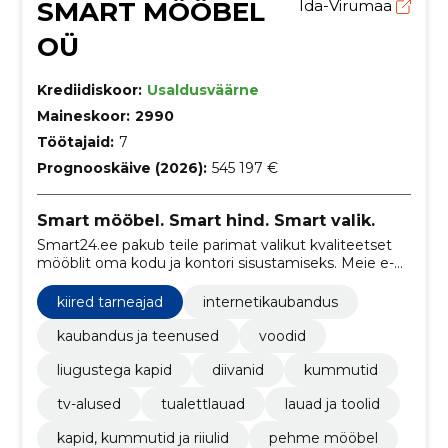
SMART MÖÖBEL
Ida-Virumaa
OÜ
Krediidiskoor:
Usaldusväärne
Maineskoor:
2990
Töötajaid:
7
Prognooskäive (2026):
545 197 €
Smart mööbel. Smart hind. Smart valik.
Smart24.ee pakub teile parimat valikut kvaliteetset
mööblit oma kodu ja kontori sisustamiseks. Meie e-
poes leiate suur hulga erinevaid mööblitooteid, nagu
arvutilauad, söögilauad, diivanvoodid ja palju muud.
kiired tarneajad
internetikaubandus
kaubandus ja teenused
voodid
liugustega kapid
diivanid
kummutid
tv-alused
tualettlauad
lauad ja toolid
kapid, kummutid ja riiulid
pehme mööbel