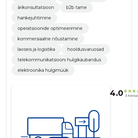
ärikonsultatsioon
b2b tarne
hankejuhtimine
operatsioonide optimeerimine
kommersiaalne nõustamine
laoseis ja logistika
hooldusvaruosad
telekommunikatsiooni hulgikaubandus
elektroonika hulgimüük
4.0
3 hinna