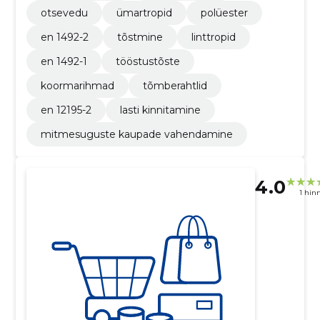
otsevedu
ümartropid
polüester
en 1492-2
tõstmine
linttropid
en 1492-1
tööstustõste
koormarihmad
tõmberahtlid
en 12195-2
lasti kinnitamine
mitmesuguste kaupade vahendamine
4.0
1 hin