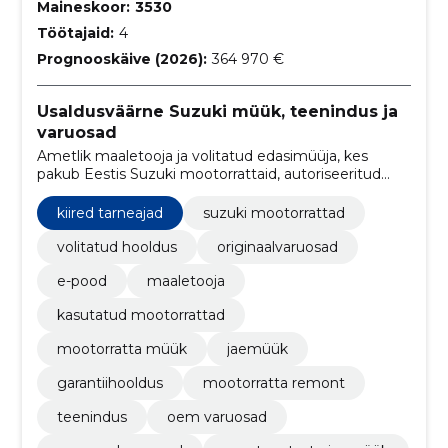
Maineskoor:
3530
Töötajaid:
4
Prognooskäive (2026):
364 970 €
Usaldusväärne Suzuki müük, teenindus ja
varuosad
Ametlik maaletooja ja volitatud edasimüüja, kes
pakub Eestis Suzuki mootorrattaid, autoriseeritud
hooldust ja ehtsaid OEM-varuosi. Veebipood ja
varuosakataloog tagavad kiire tellimise ja sujuva
kiired tarneajad
suzuki mootorrattad
järelteeninduse.
volitatud hooldus
originaalvaruosad
e-pood
maaletooja
kasutatud mootorrattad
mootorratta müük
jaemüük
garantiihooldus
mootorratta remont
teenindus
oem varuosad