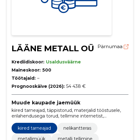
LÄÄNE METALL OÜ
Pärnumaa
Krediidiskoor:
Usaldusväärne
Maineskoor:
500
Töötajaid:
–
Prognooskäive (2026):
54 438 €
Muude kaupade jaemüük
kiired tarneajad, täppistorud, materjalid tööstusele,
erilahendusega torud, tellimine internetist,
erilahendused, hüdrokopteri ehitus, plastmaterjalide
keevitustööd, plastmaterjalide müük, Nelikanttorud
kiired tarneajad
nelikantteras
metallimüük
metalli tellimine