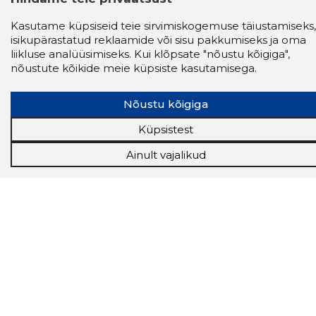
Chrome laiendus
Kasutame küpsiseid teie sirvimiskogemuse täiustamiseks,
isikupärastatud reklaamide või sisu pakkumiseks ja oma
Storybooki laiendus ütleb Sulle, mis firma
liikluse analüüsimiseks. Kui klõpsate "nõustu kõigiga",
veebilehel Sa parajasti viibid ja kui usaldusväärne
nõustute kõikide meie küpsiste kasutamisega.
see firma täna on.
LAADI LAIENDUS ALLA
Nõustu kõigiga
Küpsistest
Näed helistaja tausta!
Storybooki Äpp toob
Sinuni
OTSEKONTAKTID
400 000 Eesti
Ainult vajalikud
ettevõtte ja isikute kohta (juhid, ametnikud).
Andmed on rikastatud maksevõime ja
finantsinfoga.
Tööriistad
Sooduspakkumised
Hanked
Tööturg
Sihtkliendid