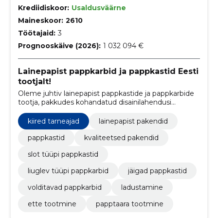
Krediidiskoor:
Usaldusväärne
Maineskoor:
2610
Töötajaid:
3
Prognooskäive (2026):
1 032 094 €
Lainepapist pappkarbid ja pappkastid Eesti
tootjalt!
Oleme juhtiv lainepapist pappkastide ja pappkarbide
tootja, pakkudes kohandatud disainilahendusi
vastavalt klientide vajadustele.
kiired tarneajad
lainepapist pakendid
pappkastid
kvaliteetsed pakendid
slot tüüpi pappkastid
liuglev tüüpi pappkarbid
jäigad pappkastid
volditavad pappkarbid
ladustamine
ette tootmine
papptaara tootmine