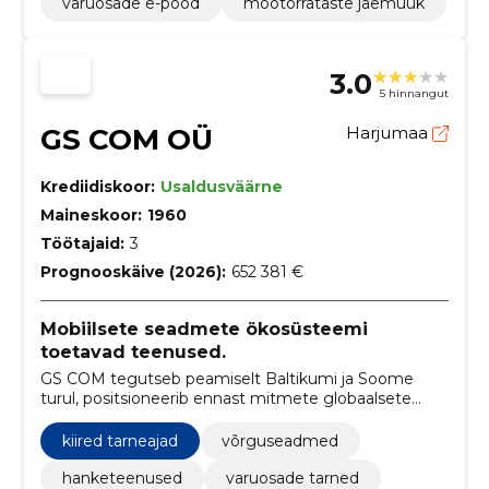
varuosade e-pood
mootorrataste jaemüük
3.0
5 hinnangut
GS COM OÜ
Harjumaa
Krediidiskoor:
Usaldusväärne
Maineskoor:
1960
Töötajaid:
3
Prognooskäive (2026):
652 381 €
Mobiilsete seadmete ökosüsteemi
toetavad teenused.
GS COM tegutseb peamiselt Baltikumi ja Soome
turul, positsioneerib ennast mitmete globaalsete
brändide maaletooja ja esindajana regioonis.
kiired tarneajad
võrguseadmed
hanketeenused
varuosade tarned