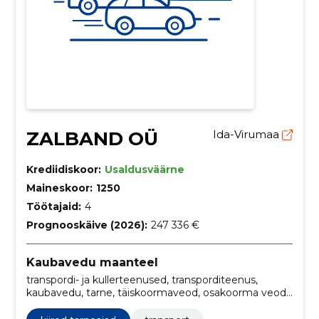
ZALBAND OÜ
Ida-Virumaa
Krediidiskoor:
Usaldusväärne
Maineskoor:
1250
Töötajaid:
4
Prognooskäive (2026):
247 336 €
Kaubavedu maanteel
transpordi- ja kullerteenused, transporditeenus,
kaubavedu, tarne, täiskoormaveod, osakoorma veod,
kaubavedu maanteel, dokumentatsioon, pakitud
kaupade kohaletoimetamine, veokid