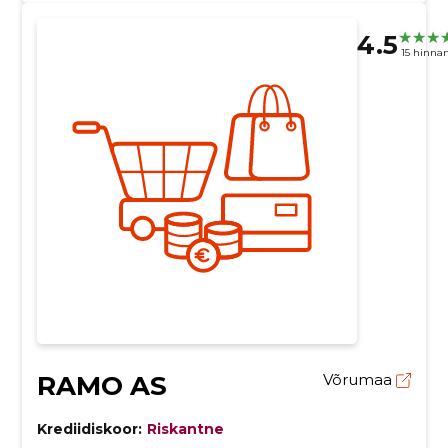
4.5
15 hinna
RAMO AS
Võrumaa
Krediidiskoor:
Riskantne