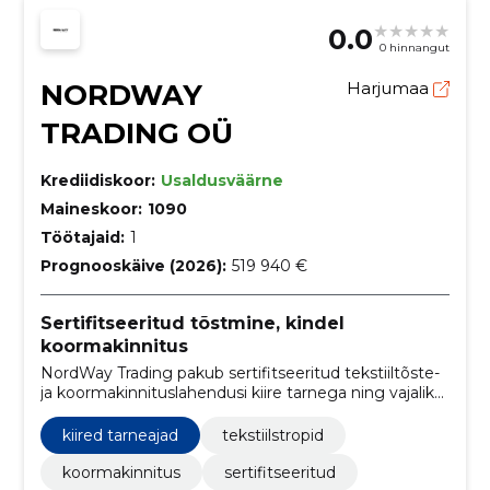
0.0
0 hinnangut
NORDWAY
Harjumaa
TRADING OÜ
Krediidiskoor:
Usaldusväärne
Maineskoor:
1090
Töötajaid:
1
Prognooskäive (2026):
519 940 €
Sertifitseeritud tõstmine, kindel
koormakinnitus
NordWay Trading pakub sertifitseeritud tekstiiltõste-
ja koormakinnituslahendusi kiire tarnega ning vajaliku
dokumentatsiooniga. Sobib ettevõtetele, kes vajavad
nõuetele vastavat ja usaldusväärset varustust.
kiired tarneajad
tekstiilstropid
koormakinnitus
sertifitseeritud