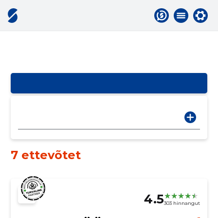
7 ettevõtet
4.5
303 hinnangut