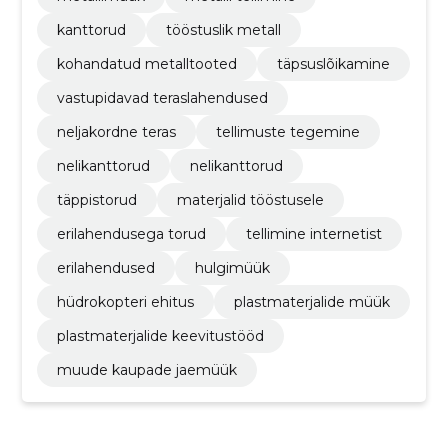
kanttorud
tööstuslik metall
kohandatud metalltooted
täpsuslõikamine
vastupidavad teraslahendused
neljakordne teras
tellimuste tegemine
nelikanttorud
nelikanttorud
täppistorud
materjalid tööstusele
erilahendusega torud
tellimine internetist
erilahendused
hulgimüük
hüdrokopteri ehitus
plastmaterjalide müük
plastmaterjalide keevitustööd
muude kaupade jaemüük