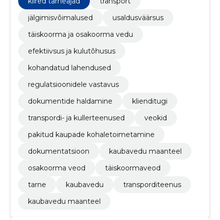
kiired tarneajad
transport
jälgimisvõimalused
usaldusväärsus
täiskoorma ja osakoorma vedu
efektiivsus ja kulutõhusus
kohandatud lahendused
regulatsioonidele vastavus
dokumentide haldamine
klienditugi
transpordi- ja kullerteenused
veokid
pakitud kaupade kohaletoimetamine
dokumentatsioon
kaubavedu maanteel
osakoorma veod
täiskoormaveod
tarne
kaubavedu
transporditeenus
kaubavedu maanteel