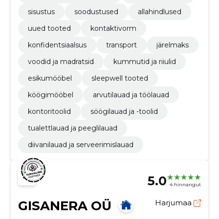
sisustus
soodustused
allahindlused
uued tooted
kontaktivorm
konfidentsiaalsus
transport
järelmaks
voodid ja madratsid
kummutid ja riiulid
esikumööbel
sleepwell tooted
köögimööbel
arvutilauad ja töölauad
kontoritoolid
söögilauad ja -toolid
tualettlauad ja peeglilauad
diivanilauad ja serveerimislauad
5.0
4 hinnangut
GISANERA OÜ
Harjumaa