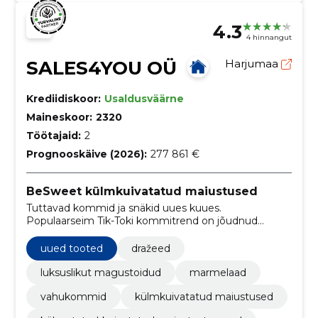
4.3
4 hinnangut
SALES4YOU OÜ
Harjumaa
Krediidiskoor:
Usaldusväärne
Maineskoor:
2320
Töötajaid:
2
Prognooskäive (2026):
277 861 €
BeSweet külmkuivatatud maiustused
Tuttavad kommid ja snäkid uues kuues.
Populaarseim Tik-Toki kommitrend on jõudnud
Eestisse!
uued tooted
dražeed
luksuslikut magustoidud
marmelaad
vahukommid
külmkuivatatud maiustused