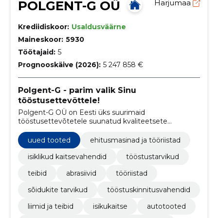
POLGENT-G OÜ
Harjumaa
Krediidiskoor:
Usaldusväärne
Maineskoor:
5930
Töötajaid:
5
Prognooskäive (2026):
5 247 858 €
Polgent-G - parim valik Sinu
tööstusettevõttele!
Polgent-G OÜ on Eesti üks suurimaid
tööstusettevõtetele suunatud kvaliteetsete
tööstustarvikute maaletoojaid. Meie eesmärk on
pakkuda kõrgeima väärtusega usaldusväärset ja
uued tooted
ehitusmasinad ja tööriistad
paindlikku teenust.
isiklikud kaitsevahendid
tööstustarvikud
teibid
abrasiivid
tööriistad
sõidukite tarvikud
tööstuskinnitusvahendid
liimid ja teibid
isikukaitse
autotooted