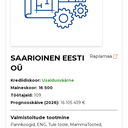
SAARIOINEN EESTI
Raplamaa
OÜ
Krediidiskoor:
Usaldusväärne
Maineskoor:
16 500
Töötajaid:
109
Prognooskäive (2026):
16 105 439 €
Valmistoitude tootmine
Pannkoogid, ENG, Tule tööle, MammaTooted,