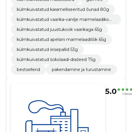
külmkuivatatud karamelliseeritud õunad 80g
külmkuivatatud vaarika-vanilje marmelaadikom
mid 60g
külmkuivatatud juustukook vaarikaga 65g
külmkuivatatud apelsini marmelaadilõik 65g
külmkuivatatud iirisepallid 53g
külmkuivatatud šokolaadi-dražeed 75g
bestsellerid
pakendamine ja turustamine
5.0
1 hin