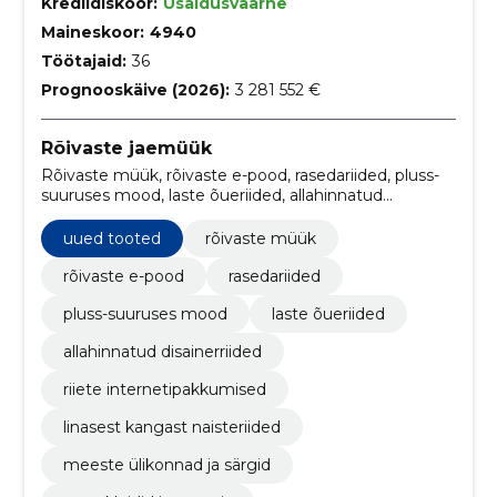
Krediidiskoor:
Usaldusväärne
Maineskoor:
4940
Töötajaid:
36
Prognooskäive (2026):
3 281 552 €
Rõivaste jaemüük
Rõivaste müük, rõivaste e-pood, rasedariided, pluss-
suuruses mood, laste õueriided, allahinnatud
disainerriided, riiete internetipakkumised, linasest
kangast naisteriided, meeste ülikonnad ja särgid,
uued tooted
rõivaste müük
pruutkleidid internetis
rõivaste e-pood
rasedariided
pluss-suuruses mood
laste õueriided
allahinnatud disainerriided
riiete internetipakkumised
linasest kangast naisteriided
meeste ülikonnad ja särgid