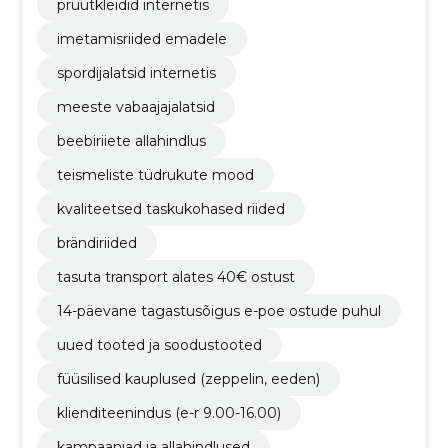
pruutkleidid internetis
imetamisriided emadele
spordijalatsid internetis
meeste vabaajajalatsid
beebiriiete allahindlus
teismeliste tüdrukute mood
kvaliteetsed taskukohased riided
brändiriided
tasuta transport alates 40€ ostust
14-päevane tagastusõigus e-poe ostude puhul
uued tooted ja soodustooted
füüsilised kauplused (zeppelin, eeden)
klienditeenindus (e-r 9.00-16.00)
kampaaniad ja allahindlused