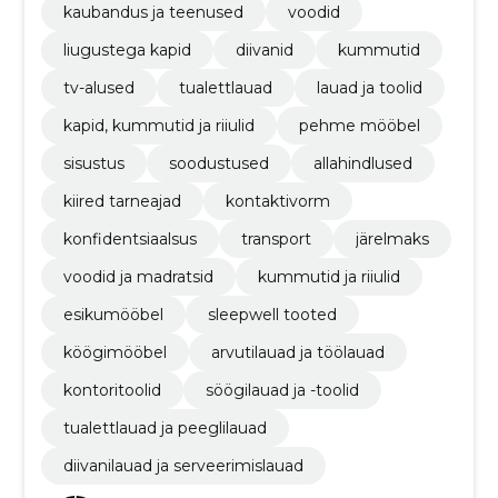
kaubandus ja teenused
voodid
liugustega kapid
diivanid
kummutid
tv-alused
tualettlauad
lauad ja toolid
kapid, kummutid ja riiulid
pehme mööbel
sisustus
soodustused
allahindlused
kiired tarneajad
kontaktivorm
konfidentsiaalsus
transport
järelmaks
voodid ja madratsid
kummutid ja riiulid
esikumööbel
sleepwell tooted
köögimööbel
arvutilauad ja töölauad
kontoritoolid
söögilauad ja -toolid
tualettlauad ja peeglilauad
diivanilauad ja serveerimislauad