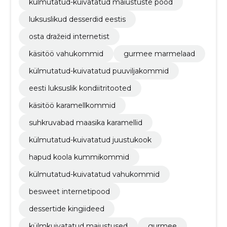
külmutatud-kuivatatud maiustuste pood
luksuslikud desserdid eestis
osta dražeid internetist
käsitöö vahukommid
gurmee marmelaad
külmutatud-kuivatatud puuviljakommid
eesti luksuslik kondiitritooted
käsitöö karamellkommid
suhkruvabad maasika karamellid
külmutatud-kuivatatud juustukook
hapud koola kummikommid
külmutatud-kuivatatud vahukommid
besweet internetipood
dessertide kingiideed
külmkuivatatud maiustused
gurmee