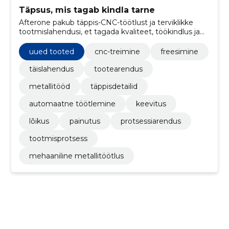
Täpsus, mis tagab kindla tarne
Afterone pakub täppis-CNC-töötlust ja terviklikke
tootmislahendusi, et tagada kvaliteet, töökindlus ja
kindel tarne mitmesugustele tööstusklientidele.
uued tooted
cnc-treimine
freesimine
täislahendus
tootearendus
metallitööd
täppisdetailid
automaatne töötlemine
keevitus
lõikus
painutus
protsessiarendus
tootmisprotsess
mehaaniline metallitöötlus