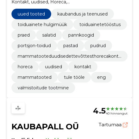
Kontakt, uudised, Horeca,
MammaTootedUudisedEttevõttestHorecaKontaktTule
tööleENG, Pudrud, Pastad
uued tooted
kaubandus ja teenused
toiduainete hulgimüük
toiduainetetööstus
praed
salatid
pannkoogid
portsjon-toidud
pastad
pudrud
mammatooteduudisedettevõttesthorecakonta
kttule tööleeng
horeca
uudised
kontakt
mammatooted
tule tööle
eng
valmistoitude tootmine
4.5
40 hinnangut
KAUBAPALL OÜ
Tartumaa