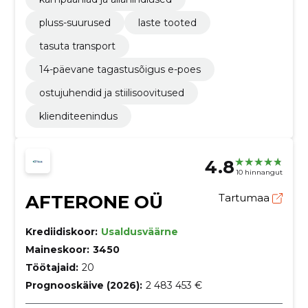
pluss-suurused
laste tooted
tasuta transport
14-päevane tagastusõigus e-poes
ostujuhendid ja stiilisoovitused
klienditeenindus
4.8
10 hinnangut
AFTERONE OÜ
Tartumaa
Krediidiskoor:
Usaldusväärne
Maineskoor:
3450
Töötajaid:
20
Prognooskäive (2026):
2 483 453 €