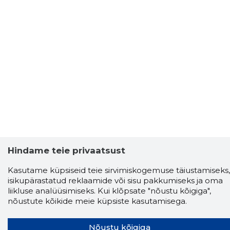
Hindame teie privaatsust
Kasutame küpsiseid teie sirvimiskogemuse täiustamiseks,
isikupärastatud reklaamide või sisu pakkumiseks ja oma
Storybook
liikluse analüüsimiseks. Kui klõpsate "nõustu kõigiga",
nõustute kõikide meie küpsiste kasutamisega.
Chrome laiendus
Nõustu kõigiga
Storybooki laiendus ütleb Sulle, mis firma