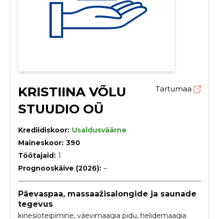
KRISTIINA VÕLU
Tartumaa
STUUDIO OÜ
Krediidiskoor:
Usaldusväärne
Maineskoor:
390
Töötajaid:
1
Prognooskäive (2026):
–
Päevaspaa, massaažisalongide ja saunade
tegevus
kinesioteipimine, väevimaagia pidu, helidemaagia