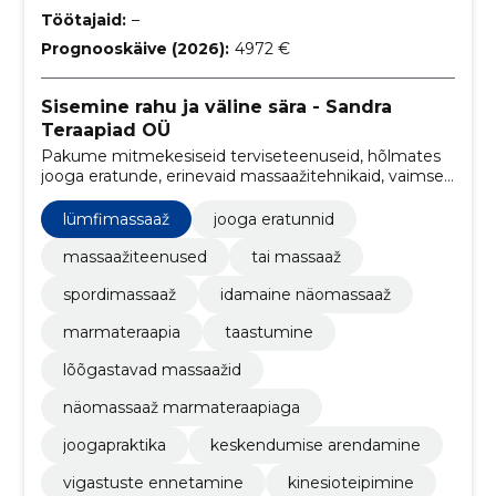
Töötajaid:
–
Prognooskäive (2026):
4972 €
Sisemine rahu ja väline sära - Sandra
Teraapiad OÜ
Pakume mitmekesiseid terviseteenuseid, hõlmates
jooga eratunde, erinevaid massaažitehnikaid, vaimse
heaolu praktikaid ning personaalseid tervise
lahendusi, et aidata klientidel saavutada keha ja
lümfimassaaž
jooga eratunnid
vaimu tasakaal ning üldine heaolu.
massaažiteenused
tai massaaž
spordimassaaž
idamaine näomassaaž
marmateraapia
taastumine
lõõgastavad massaažid
näomassaaž marmateraapiaga
joogapraktika
keskendumise arendamine
vigastuste ennetamine
kinesioteipimine