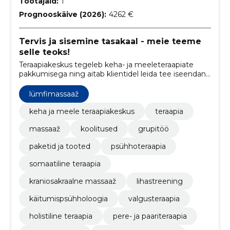
Töötajaid:
1
Prognooskäive (2026):
4262 €
Tervis ja sisemine tasakaal - meie teeme
selle teoks!
Teraapiakeskus tegeleb keha- ja meeleteraapiate
pakkumisega ning aitab klientidel leida tee iseendani,
saavutades parema tervise, rahulolu ja vabanemise
pingetest.
lümfimassaaž
keha ja meele teraapiakeskus
teraapia
massaaž
koolitused
grupitöö
paketid ja tooted
psühhoteraapia
somaatiline teraapia
kraniosakraalne massaaž
lihastreening
käitumispsühholoogia
valgusteraapia
holistiline teraapia
pere- ja paariteraapia