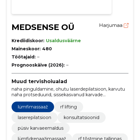
MEDSENSE OÜ
Harjumaa
Krediidiskoor:
Usaldusväärne
Maineskoor:
480
Töötajaid:
–
Prognooskäive (2026):
–
Muud tervishoiualad
naha pinguldamine, ohutu laserdepilatsioon, karvutu
naha protseduurid, sissekasvanud karvade
lahendused, esteetilised protseduurid KKK, RF Lifting,
lümfidrenaažimassaaž, sissekasvanud karvade ravi,
lümfimassaaž
rf lifting
lümfimassaaž, naha rahustamine
laserepilatsioon
konsultatsioonid
püsiv karvaeemaldus
lümfidrenaažimassaaž
rf tõstmine tallinnas