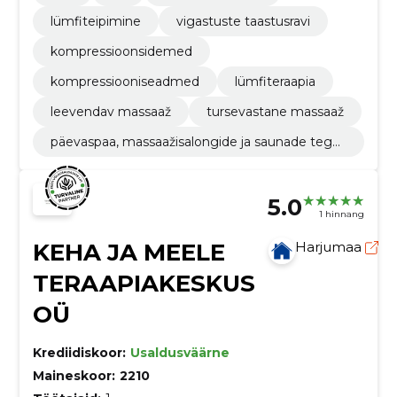
lümfiteipimine
vigastuste taastusravi
kompressioonsidemed
kompressiooniseadmed
lümfiteraapia
leevendav massaaž
tursevastane massaaž
päevaspaa, massaažisalongide ja saunade tege
vus
5.0
1 hinnang
KEHA JA MEELE
Harjumaa
TERAAPIAKESKUS
OÜ
Krediidiskoor:
Usaldusväärne
Maineskoor:
2210