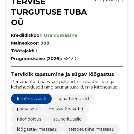
TERVISE
TURGUTUSE TUBA
OÜ
Krediidiskoor:
Usaldusväärne
Maineskoor:
900
Töötajaid:
1
Prognooskäive (2026):
6642 €
Terviklik taastumine ja sügav lõõgastus
Personaalsed päevspa-paketid, massaažid, näo- ja
kehahooldused ning saunarituaalid, mis kiirendavad
taastumist ja suurendavad heaolutunnet.
lümfimassaaž
spaa-teenused
päevaspa
massaažipaketid
näohooldus
saunarituaalid
lõõgastav massaaž
terapeutiline massaaž