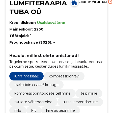
LÜMFITERAAPIA
Lääne-Virumaa
TUBA OÜ
Krediidiskoor:
Usaldusväärne
Maineskoor:
2250
Töötajaid:
1
Prognooskäive (2026):
–
Heaolu, millest olete unistanud!
Tegeleme spetsialiseeritud tervise- ja heaoluteenuste
pakkumisega, keskendudes lümfimassaažile,
kompressioonravile ning individuaalsele lähenemisele
erinevate terviseseisundite ja probleemide
lümfimassaaž
kompressioonravi
lahendamisel.
tselluliidimassaaž kupuga
kompressioonitoodete tellimine
teipimine
tursete vähendamine
turse leevendamine
mld
kft
kinesioteipimine