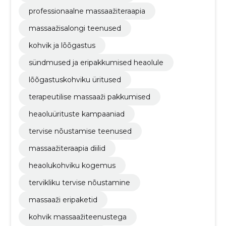
professionaalne massaažiteraapia
massaažisalongi teenused
kohvik ja lõõgastus
sündmused ja eripakkumised heaolule
lõõgastuskohviku üritused
terapeutilise massaaži pakkumised
heaoluürituste kampaaniad
tervise nõustamise teenused
massaažiteraapia diilid
heaolukohviku kogemus
tervikliku tervise nõustamine
massaaži eripaketid
kohvik massaažiteenustega