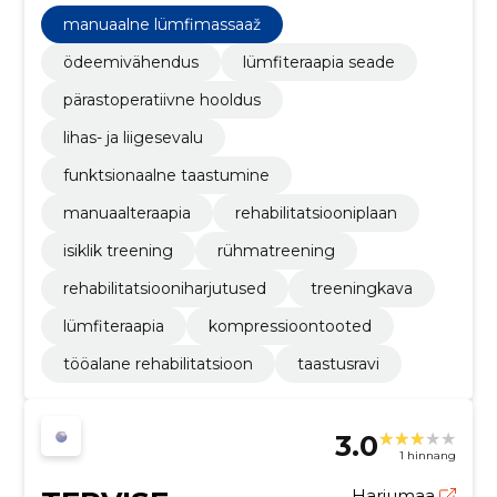
treeninguid ning kompressioontooted valu
vähendamiseks ja taastumise kiirendamiseks.
manuaalne lümfimassaaž
ödeemivähendus
lümfiteraapia seade
pärastoperatiivne hooldus
lihas- ja liigesevalu
funktsionaalne taastumine
manuaalteraapia
rehabilitatsiooniplaan
isiklik treening
rühmatreening
rehabilitatsiooniharjutused
treeningkava
lümfiteraapia
kompressioontooted
tööalane rehabilitatsioon
taastusravi
3.0
1 hinnang
Harjumaa