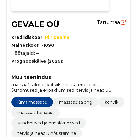
GEVALE OÜ
Tartumaa
Krediidiskoor:
Piiripealne
Maineskoor:
-1090
Töötajaid:
–
Prognooskäive (2026):
–
Muu teenindus
massaažisalong, kohvik, massaažiteraapia,
Sündmused ja eripakkumised, tervis ja heaolu
nõustamine, professionaalne massaažiteraapia,
massaažisalongi teenused, kohvik ja lõõgastus,
lümfimassaaž
massaažisalong
kohvik
sündmused ja eripakkumised heaolule,
lõõgastuskohviku üritused
massaažiteraapia
sündmused ja eripakkumised
tervis ja heaolu nõustamine