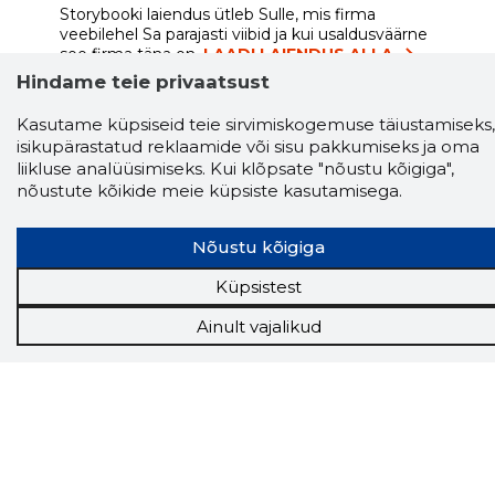
Storybooki laiendus ütleb Sulle, mis firma
veebilehel Sa parajasti viibid ja kui usaldusväärne
see firma täna on.
LAADI LAIENDUS ALLA
Hindame teie privaatsust
Kasutame küpsiseid teie sirvimiskogemuse täiustamiseks,
isikupärastatud reklaamide või sisu pakkumiseks ja oma
Näed helistaja tausta!
Storybooki Äpp toob
liikluse analüüsimiseks. Kui klõpsate "nõustu kõigiga",
Sinuni
OTSEKONTAKTID
400 000 Eesti
nõustute kõikide meie küpsiste kasutamisega.
ettevõtte ja isikute kohta (juhid, ametnikud).
Andmed on rikastatud maksevõime ja
finantsinfoga.
Nõustu kõigiga
Küpsistest
Ainult vajalikud
Tööriistad
Sooduspakkumised
Hanked
Tööturg
Sihtkliendid
Rakendused