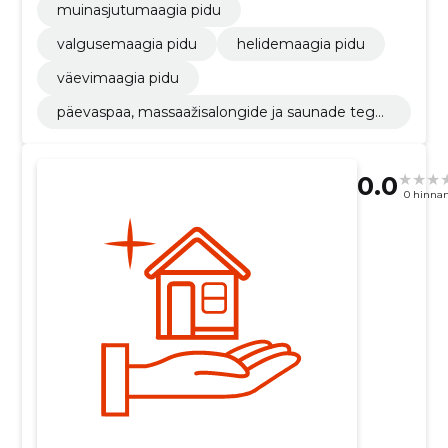
muinasjutumaagia pidu
valgusemaagia pidu
helidemaagia pidu
väevimaagia pidu
päevaspaa, massaažisalongide ja saunade tege
vus
0.0
0 hinna