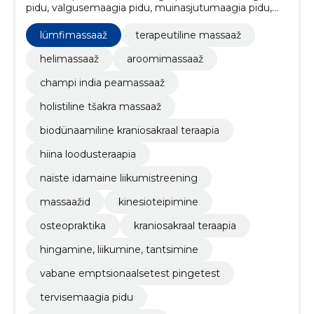
pidu, valgusemaagia pidu, muinasjutumaagia pidu,
tervisemaagia pidu, vabane emptsionaalsetest
pingetest, hingamine, liikumine, tantsimine,
lümfimassaaž
terapeutiline massaaž
kraniosakraal teraapia, osteopraktika
helimassaaž
aroomimassaaž
champi india peamassaaž
holistiline tšakra massaaž
biodünaamiline kraniosakraal teraapia
hiina loodusteraapia
naiste idamaine liikumistreening
massaažid
kinesioteipimine
osteopraktika
kraniosakraal teraapia
hingamine, liikumine, tantsimine
vabane emptsionaalsetest pingetest
tervisemaagia pidu