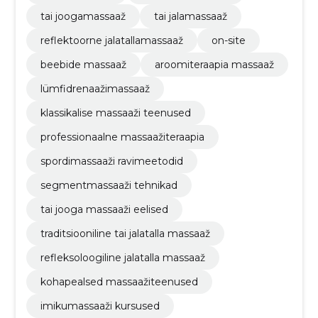
tai joogamassaaž
tai jalamassaaž
reflektoorne jalatallamassaaž
on-site
beebide massaaž
aroomiteraapia massaaž
lümfidrenaažimassaaž
klassikalise massaaži teenused
professionaalne massaažiteraapia
spordimassaaži ravimeetodid
segmentmassaaži tehnikad
tai jooga massaaži eelised
traditsiooniline tai jalatalla massaaž
refleksoloogiline jalatalla massaaž
kohapealsed massaažiteenused
imikumassaaži kursused