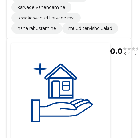
karvade vähendamine
sissekasvanud karvade ravi
naha rahustamine
muud tervishoiualad
0.0
0 hinna