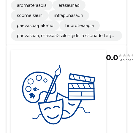
aromateraapia
erasaunad
soome saun
infrapunasaun
päevaspa-paketid
hüdroteraapia
päevaspaa, massaažisalongide ja saunade tege
vus
0.0
0 hinna