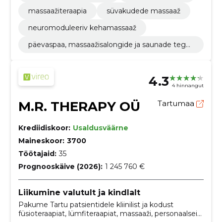
massaažiteraapia
süvakudede massaaž
neuromoduleeriv kehamassaaž
päevaspaa, massaažisalongide ja saunade tege
vus
4.3
4 hinnangut
M.R. THERAPY OÜ
Tartumaa
Krediidiskoor:
Usaldusväärne
Maineskoor:
3700
Töötajaid:
35
Prognooskäive (2026):
1 245 760 €
Liikumine valutult ja kindlalt
Pakume Tartu patsientidele kliinilist ja kodust
füsioteraapiat, lümfiteraapiat, massaaži, personaalseid