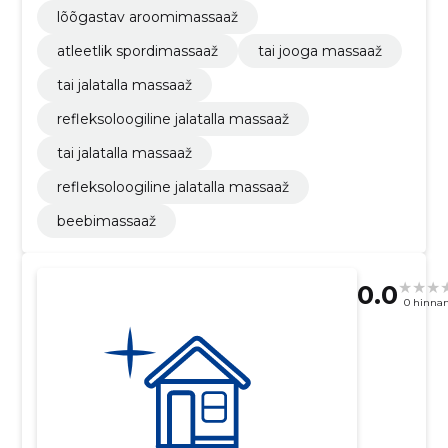
lõõgastav aroomimassaaž
atleetlik spordimassaaž
tai jooga massaaž
tai jalatalla massaaž
refleksoloogiline jalatalla massaaž
tai jalatalla massaaž
refleksoloogiline jalatalla massaaž
beebimassaaž
0.0
0 hinna