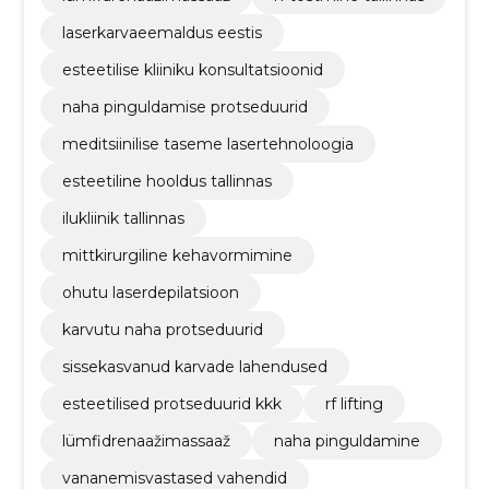
laserkarvaeemaldus eestis
esteetilise kliiniku konsultatsioonid
naha pinguldamise protseduurid
meditsiinilise taseme lasertehnoloogia
esteetiline hooldus tallinnas
ilukliinik tallinnas
mittkirurgiline kehavormimine
ohutu laserdepilatsioon
karvutu naha protseduurid
sissekasvanud karvade lahendused
esteetilised protseduurid kkk
rf lifting
lümfidrenaažimassaaž
naha pinguldamine
vananemisvastased vahendid