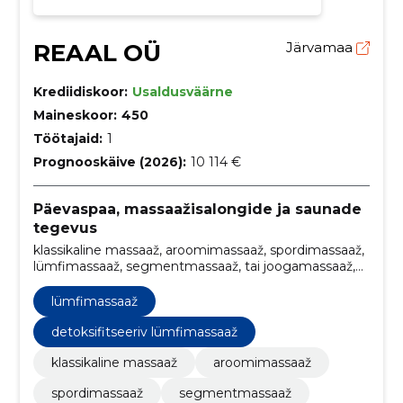
REAAL OÜ
Järvamaa
Krediidiskoor:
Usaldusväärne
Maineskoor:
450
Töötajaid:
1
Prognooskäive (2026):
10 114 €
Päevaspaa, massaažisalongide ja saunade
tegevus
klassikaline massaaž, aroomimassaaž, spordimassaaž,
lümfimassaaž, segmentmassaaž, tai joogamassaaž,
Tai jalamassaaž, reflektoorne jalatallamassaaž, ON-
site, beebide massaaž
lümfimassaaž
detoksifitseeriv lümfimassaaž
klassikaline massaaž
aroomimassaaž
spordimassaaž
segmentmassaaž