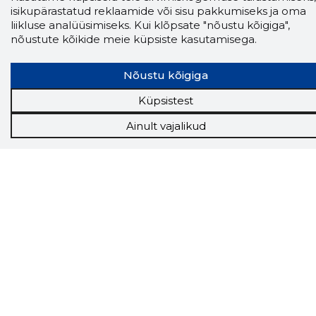
Andmed on rikastatud maksevõime ja
isikupärastatud reklaamide või sisu pakkumiseks ja oma
finantsinfoga.
liikluse analüüsimiseks. Kui klõpsate "nõustu kõigiga",
nõustute kõikide meie küpsiste kasutamisega.
Nõustu kõigiga
Tööriistad
Küpsistest
Sooduspakkumised
Hanked
Ainult vajalikud
Tööturg
Sihtkliendid
Rakendused
Lisavõimalused
Inforegister
Krediidihaldus
Raportid
Müügihaldus CRM
API
Ettevõttest
Grupist