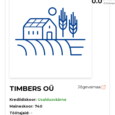
0.0
0 hinna
TIMBERS OÜ
Jõgevamaa
Krediidiskoor:
Usaldusväärne
Maineskoor:
740
Töötajaid:
–