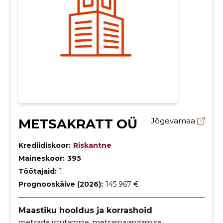
METSAKRATT OÜ
Jõgevamaa
Krediidiskoor:
Riskantne
Maineskoor:
395
Töötajaid:
1
Prognooskäive (2026):
145 967 €
Maastiku hooldus ja korrashoid
metsade istutamine, metsamajandamise