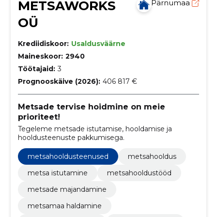
METSAWORKS
Pärnumaa
OÜ
Krediidiskoor:
Usaldusväärne
Maineskoor:
2940
Töötajaid:
3
Prognooskäive (2026):
406 817 €
Metsade tervise hoidmine on meie
prioriteet!
Tegeleme metsade istutamise, hooldamise ja
hooldusteenuste pakkumisega.
metsahooldusteenused
metsahooldus
metsa istutamine
metsahooldustööd
metsade majandamine
metsamaa haldamine