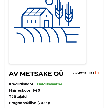
AV METSAKE OÜ
Jõgevamaa
Krediidiskoor:
Usaldusväärne
Maineskoor:
940
Töötajaid:
–
Prognooskäive (2026):
–