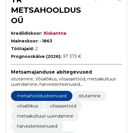
METSAHOOLDUS
OÜ
Krediidiskoor:
Riskantne
Maineskoor:
-1863
Töötajaid:
2
Prognooskäive (2026):
97 373 €
Metsamajanduse abitegevused
istutamine, Võsalõikus, võsasaetööd, metsakultuuri
uuendamine, harvesteriteenused,
metsahooldusteenused, metsamajandusteenused,
võsaraie teenused, puude istutamise teenused,
metsahooldusteenused
istutamine
metsade istutusteenused
võsalõikus
võsasaetööd
metsakultuuri uuendamine
harvesteriteenused