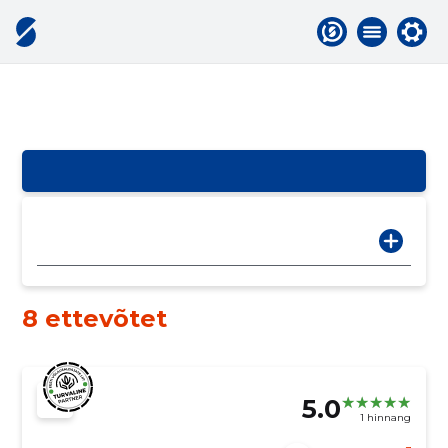
8 ettevõtet
5.0
1 hinnang