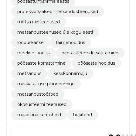
põõsastumisfirma eestis
professionaalsed metsandusteenused
metsa raieteenused
metsandusteenused üle kogu eesti
looduskaitse
taimehooldus
roheline loodus
ökosüsteemide säilitamine
põõsaste korrastamine
põõsaste hooldus
metsandus
keskkonnamõju
maakasutuse planeerimine
metsandustöötoad
ökosüsteemi teenused
maapinna korrashoid
hekitööd