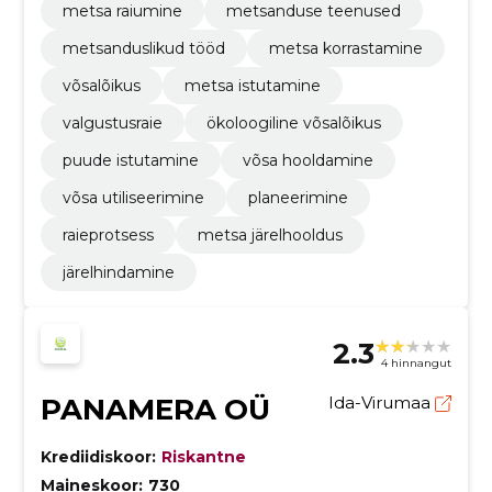
metsa raiumine
metsanduse teenused
metsanduslikud tööd
metsa korrastamine
võsalõikus
metsa istutamine
valgustusraie
ökoloogiline võsalõikus
puude istutamine
võsa hooldamine
võsa utiliseerimine
planeerimine
raieprotsess
metsa järelhooldus
järelhindamine
2.3
4 hinnangut
PANAMERA OÜ
Ida-Virumaa
Krediidiskoor:
Riskantne
Maineskoor:
730