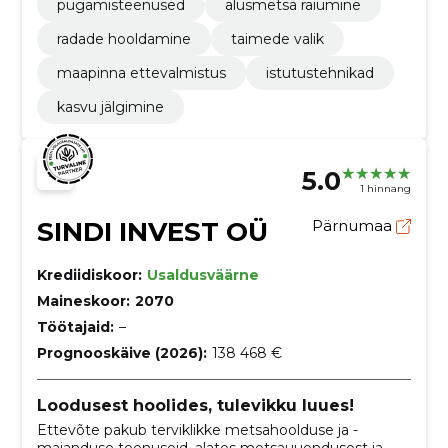
pügamisteenused
alusmetsa raiumine
radade hooldamine
taimede valik
maapinna ettevalmistus
istutustehnikad
kasvu jälgimine
5.0
1 hinnang
SINDI INVEST OÜ
Pärnumaa
Krediidiskoor:
Usaldusväärne
Maineskoor:
2070
Töötajaid:
–
Prognooskäive (2026):
138 468 €
Loodusest hoolides, tulevikku luues!
Ettevõte pakub terviklikke metsahoolduse ja -
majanduse teenuseid, alates metsauuendusest ja