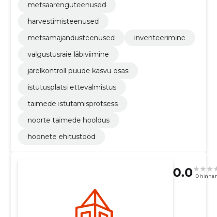
metsaarenguteenused
harvestimisteenused
metsamajandusteenused
inventeerimine
valgustusraie läbiviimine
järelkontroll puude kasvu osas
istutusplatsi ettevalmistus
taimede istutamisprotsess
noorte taimede hooldus
hoonete ehitustööd
0.0
0 hinna