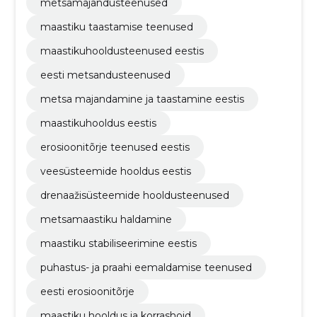
metsamajandusteenused
maastiku taastamise teenused
maastikuhooldusteenused eestis
eesti metsandusteenused
metsa majandamine ja taastamine eestis
maastikuhooldus eestis
erosioonitõrje teenused eestis
veesüsteemide hooldus eestis
drenaažisüsteemide hooldusteenused
metsamaastiku haldamine
maastiku stabiliseerimine eestis
puhastus- ja praahi eemaldamise teenused
eesti erosioonitõrje
maastiku hooldus ja korrashoid