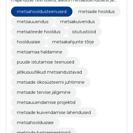
istutustöödest kuni hooldusraiete ja metsateede
korrashoiuni.
metsahooldusteenused
metsade hooldus
metsauuendus
metsakuivendus
metsateede hooldus
istutustööd
hooldusraie
metsakahjurite tõrje
metsamaa haldamine
puude istutamise teenused
jätkusuutlikud metsandustavad
metsade ökosüsteemi juhtimine
metsade tervise jälgimine
metsauuendamise projektid
metsade kuivendamise lahendused
metsahooldusraie
metsade kaitsemeetmed