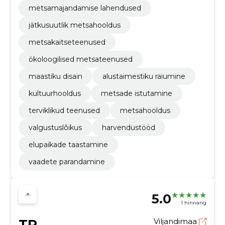
metsamajandamise lahendused
jätkusuutlik metsahooldus
metsakaitseteenused
ökoloogilised metsateenused
maastiku disain
alustaimestiku raiumine
kultuurhooldus
metsade istutamine
terviklikud teenused
metsahooldus
valgustuslõikus
harvendustööd
elupaikade taastamine
vaadete parandamine
5.0
1 hinnang
TR
Viljandimaa