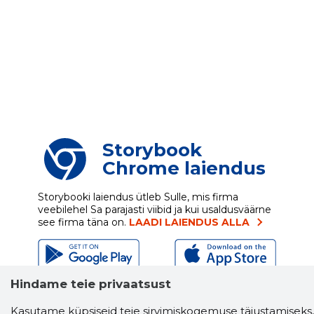
Storybook
Chrome laiendus
Storybooki laiendus ütleb Sulle, mis firma
veebilehel Sa parajasti viibid ja kui usaldusväärne
see firma täna on.
LAADI LAIENDUS ALLA
Hindame teie privaatsust
Näed helistaja tausta!
Storybooki Äpp toob
Sinuni
OTSEKONTAKTID
400 000 Eesti
Kasutame küpsiseid teie sirvimiskogemuse täiustamiseks,
ettevõtte ja isikute kohta (juhid, ametnikud).