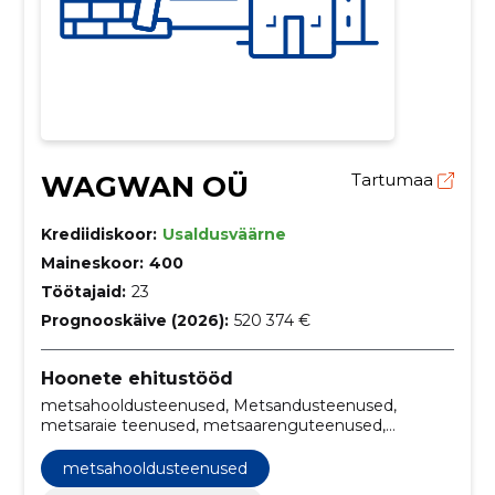
WAGWAN OÜ
Tartumaa
Krediidiskoor:
Usaldusväärne
Maineskoor:
400
Töötajaid:
23
Prognooskäive (2026):
520 374 €
Hoonete ehitustööd
metsahooldusteenused, Metsandusteenused,
metsaraie teenused, metsaarenguteenused,
harvestimisteenused, metsamajandusteenused,
inventeerimine, valgustusraie läbiviimine, järelkontroll
metsahooldusteenused
puude kasvu osas, istutusplatsi ettevalmistus