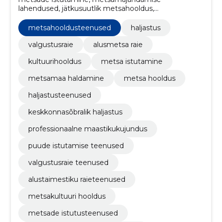
lahendused, jätkusuutlik metsahooldus,
metsakaitseteenused, ökoloogilised metsateenused,
maastiku disain, alustaimestiku raiumine,
metsahooldusteenused
haljastus
kultuurhooldus, elupaikade taastamine,
harvendustööd
valgustusraie
alusmetsa raie
kultuurihooldus
metsa istutamine
metsamaa haldamine
metsa hooldus
haljastusteenused
keskkonnasõbralik haljastus
professionaalne maastikukujundus
puude istutamise teenused
valgustusraie teenused
alustaimestiku raieteenused
metsakultuuri hooldus
metsade istutusteenused