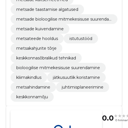
metsade taastamise algatused
metsade bioloogilise mitmekesisuse suurenda
mine
metsade kuivendamine
metsateede hooldus
istutustööd
metsakahjurite tõrje
keskkonnasõbralikud tehnikad
bioloogilise mitmekesisuse suurendamine
kliimakindlus
jätkusuutlik koristamine
metsahindamine
juhtimisplaneerimine
keskkonnamõju
0.0
0 hinna