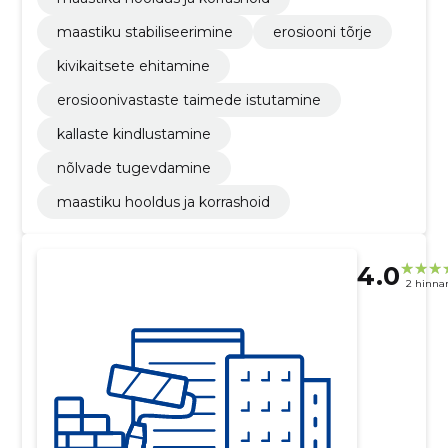
maastiku stabiliseerimine
erosiooni tõrje
kivikaitsete ehitamine
erosioonivastaste taimede istutamine
kallaste kindlustamine
nõlvade tugevdamine
maastiku hooldus ja korrashoid
4.0
2 hinna