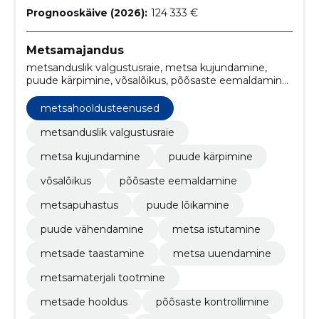
Prognooskäive (2026):
124 333 €
Metsamajandus
metsanduslik valgustusraie, metsa kujundamine,
puude kärpimine, võsalõikus, põõsaste eemaldamine,
metsapuhastus, puude lõikamine, puude
vähendamine, metsa istutamine, metsade
metsahooldusteenused
taastamine
metsanduslik valgustusraie
metsa kujundamine
puude kärpimine
võsalõikus
põõsaste eemaldamine
metsapuhastus
puude lõikamine
puude vähendamine
metsa istutamine
metsade taastamine
metsa uuendamine
metsamaterjali tootmine
metsade hooldus
põõsaste kontrollimine