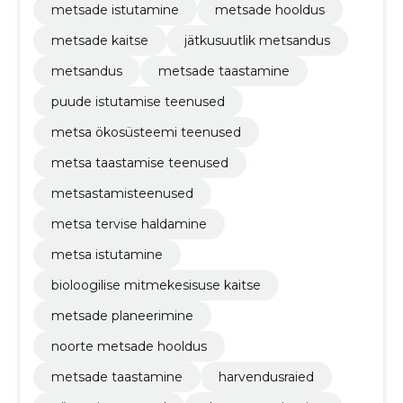
metsade istutamine
metsade hooldus
metsade kaitse
jätkusuutlik metsandus
metsandus
metsade taastamine
puude istutamise teenused
metsa ökosüsteemi teenused
metsa taastamise teenused
metsastamisteenused
metsa tervise haldamine
metsa istutamine
bioloogilise mitmekesisuse kaitse
metsade planeerimine
noorte metsade hooldus
metsade taastamine
harvendusraied