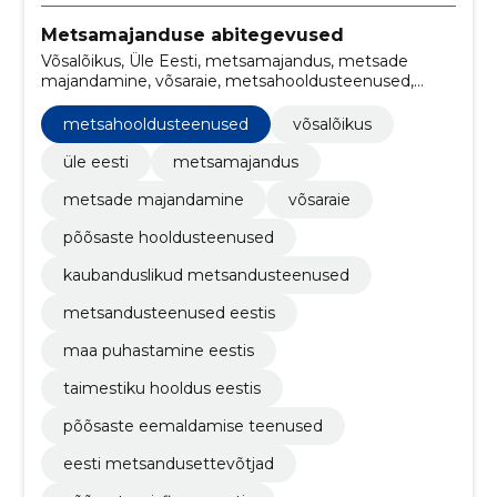
Metsamajanduse abitegevused
Võsalõikus, Üle Eesti, metsamajandus, metsade
majandamine, võsaraie, metsahooldusteenused,
põõsaste hooldusteenused, kaubanduslikud
metsandusteenused, metsandusteenused Eestis,
metsahooldusteenused
võsalõikus
maa puhastamine Eestis
üle eesti
metsamajandus
metsade majandamine
võsaraie
põõsaste hooldusteenused
kaubanduslikud metsandusteenused
metsandusteenused eestis
maa puhastamine eestis
taimestiku hooldus eestis
põõsaste eemaldamise teenused
eesti metsandusettevõtjad