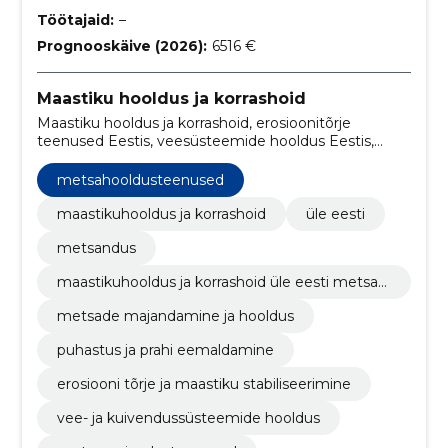
Töötajaid:
–
Prognooskäive (2026):
6516 €
Maastiku hooldus ja korrashoid
Maastiku hooldus ja korrashoid, erosioonitõrje
teenused Eestis, veesüsteemide hooldus Eestis,
drenaažisüsteemide hooldusteenused,
metsamaastiku haldamine, maastiku stabiliseerimine
metsahooldusteenused
Eestis, puhastus- ja praahi eemaldamise teenused,
Eesti erosioonitõrje, Kallaste kindlustamine,
maastikuhooldus ja korrashoid
üle eesti
erosioonivastaste taimede istutamine
metsandus
maastikuhooldus ja korrashoid üle eesti metsan
dus maastiku hooldus- ja korrastustööd
metsade majandamine ja hooldus
puhastus ja prahi eemaldamine
erosiooni tõrje ja maastiku stabiliseerimine
vee- ja kuivendussüsteemide hooldus