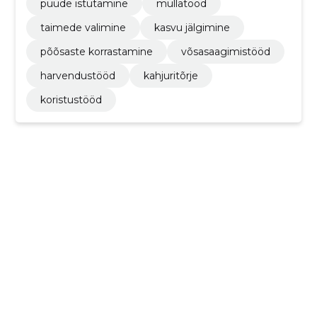
puude istutamine
mullatööd
taimede valimine
kasvu jälgimine
põõsaste korrastamine
võsasaagimistööd
harvendustööd
kahjuritõrje
koristustööd