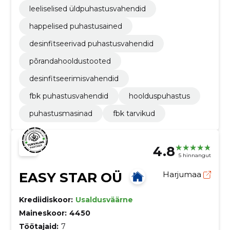
leeliselised üldpuhastusvahendid
happelised puhastusained
desinfitseerivad puhastusvahendid
põrandahooldustooted
desinfitseerimisvahendid
fbk puhastusvahendid
hoolduspuhastus
puhastusmasinad
fbk tarvikud
4.8
5 hinnangut
EASY STAR OÜ
Harjumaa
Krediidiskoor:
Usaldusväärne
Maineskoor:
4450
Töötajaid:
7