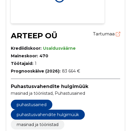
ARTEEP OÜ
Tartumaa
Krediidiskoor:
Usaldusväärne
Maineskoor:
470
Töötajaid:
1
Prognooskäive (2026):
83 664 €
Puhastusvahendite hulgimüük
masinad ja tööriistad, Puhastusained
puhastusained
puhastusvahendite hulgimüük
masinad ja tööriistad