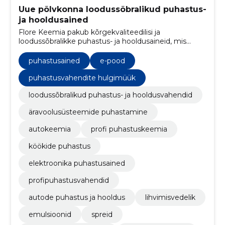
Uue põlvkonna loodussõbralikud puhastus-
ja hooldusained
Flore Keemia pakub kõrgekvaliteedilisi ja
loodussõbralikke puhastus- ja hooldusaineid, mis
võimaldavad teil oma kodu tõhusalt ja ohutult
puhastada.
puhastusained
e-pood
puhastusvahendite hulgimüük
loodussõbralikud puhastus- ja hooldusvahendid
äravoolusüsteemide puhastamine
autokeemia
profi puhastuskeemia
köökide puhastus
elektroonika puhastusained
profipuhastusvahendid
autode puhastus ja hooldus
lihvimisvedelik
emulsioonid
spreid