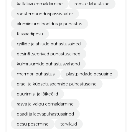
katlakivi eemaldamine
rooste lahustajad
roostemuundur/passivaator
alumiiniumi hooldus ja puhastus
fassaadipesu
grillide ja ahjude puhastusained
desinfitseerivad puhastusained
külmruumide puhastusvahend
marmori puhastus
plastpindade pesuaine
prae- ja küpsetuspannide puhastusaine
puurimis- ja lõikeõlid
rasva ja valgu eemaldamine
paadi ja laevapuhastusained
pesu pesemine
tarvikud