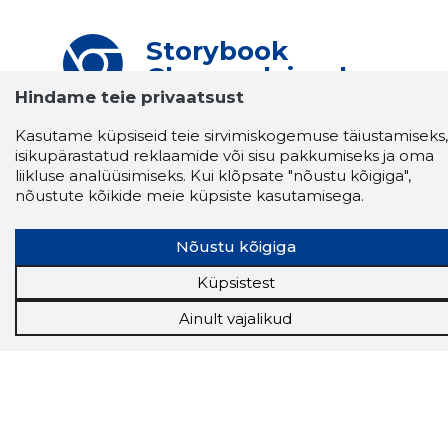
Storybook
Chrome laiendus
Hindame teie privaatsust
Storybooki laiendus ütleb Sulle, mis firma
Kasutame küpsiseid teie sirvimiskogemuse täiustamiseks,
veebilehel Sa parajasti viibid ja kui usaldusväärne
see firma täna on.
LAADI LAIENDUS ALLA
isikupärastatud reklaamide või sisu pakkumiseks ja oma
liikluse analüüsimiseks. Kui klõpsate "nõustu kõigiga",
nõustute kõikide meie küpsiste kasutamisega.
Näed helistaja tausta!
Storybooki Äpp toob
Nõustu kõigiga
Sinuni
OTSEKONTAKTID
400 000 Eesti
ettevõtte ja isikute kohta (juhid, ametnikud).
Küpsistest
Andmed on rikastatud maksevõime ja
finantsinfoga.
Ainult vajalikud
Tööriistad
Sooduspakkumised