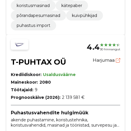
koristusmasinad
kätepaber
põrandapesumasinad
kuivpühkijad
puhastus import
4.4
30 hinnangut
T-PUHTAX OÜ
Harjumaa
Krediidiskoor:
Usaldusväärne
Maineskoor:
2080
Töötajaid:
9
Prognooskäive (2026):
2 139 581 €
Puhastusvahendite hulgimüük
akende puhastamine, koristustehnika,
koristusvahendid, masinad ja tööriistad, survepesu ja -
seadmed, Määrdeõlid ja määrdeained