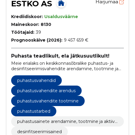
ESTKO AS
Harjumaa
Krediidiskoor:
Usaldusväärne
Maineskoor:
8130
Töötajaid:
39
Prognooskäive (2026):
9 457 659 €
Puhasta teadlikult, ela jätkusuutlikult!
Meie erialaks on keskkonnasõbralike puhastus- ja
desinfitseerimisvahendite arendamine, tootmine ja
müük.
puhastusvahendid
puhastusvahendite arendus
puhastusvahendite tootmine
puhastustarbed
puhastusainete arendamine, tootmine ja aktiivn
e müük
desinfitseerimisained