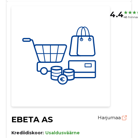
4.4
48 hinna
EBETA AS
Harjumaa
Krediidiskoor:
Usaldusväärne