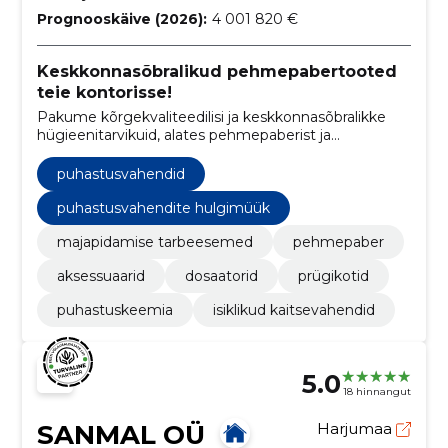
Prognooskäive (2026):
4 001 820 €
Keskkonnasõbralikud pehmepabertooted
teie kontorisse!
Pakume kõrgekvaliteedilisi ja keskkonnasõbralikke
hügieenitarvikuid, alates pehmepaberist ja
prügikottidest kuni dosaatorite ja
isikukaitsevahenditeni.
puhastusvahendid
puhastusvahendite hulgimüük
majapidamise tarbeesemed
pehmepaber
aksessuaarid
dosaatorid
prügikotid
puhastuskeemia
isiklikud kaitsevahendid
5.0
18 hinnangut
SANMAL OÜ
Harjumaa