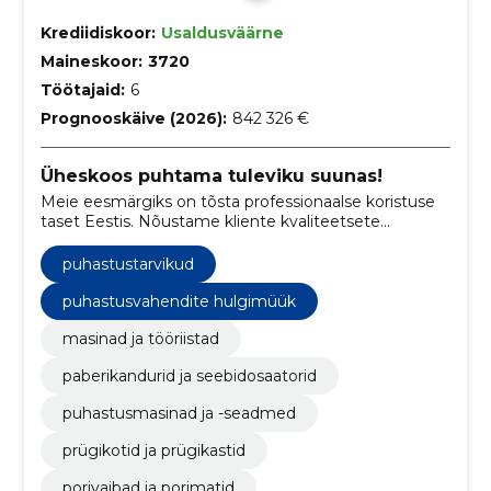
Krediidiskoor:
Usaldusväärne
Maineskoor:
3720
Töötajaid:
6
Prognooskäive (2026):
842 326 €
Üheskoos puhtama tuleviku suunas!
Meie eesmärgiks on tõsta professionaalse koristuse
taset Eestis. Nõustame kliente kvaliteetsete
puhastuslahenduste leidmisel.
puhastustarvikud
puhastusvahendite hulgimüük
masinad ja tööriistad
paberikandurid ja seebidosaatorid
puhastusmasinad ja -seadmed
prügikotid ja prügikastid
porivaibad ja porimatid