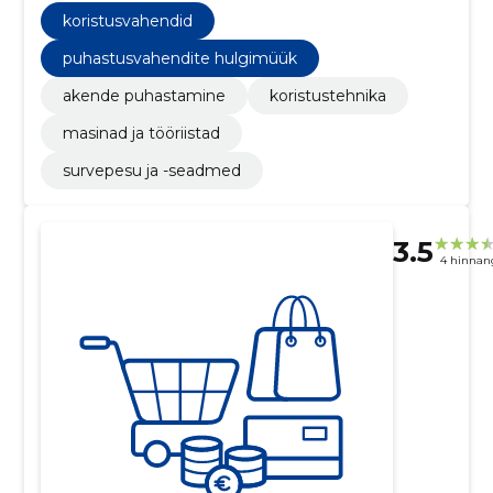
koristusvahendid
puhastusvahendite hulgimüük
akende puhastamine
koristustehnika
masinad ja tööriistad
survepesu ja -seadmed
3.5
4 hinnan