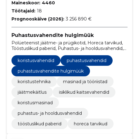
Maineskoor:
4460
Töötajaid:
18
Prognooskäive (2026):
3 256 890 €
Puhastusvahendite hulgimüük
Polüeteenist jäätme- ja prügikotid, Horeca tarvikud,
Tööstuslikud paberid, Puhastus- ja hooldusvahendid,
Koristusmasinad, puhastusvahendid, isiklikud
kaitsevahendid, jäätmekäitlus, Puhastus- ja
koristusvahendid
puhastusvahendid
poleerimisvahendid, Köögitarbed, majapidamis- ja
kodukaubad ning toitlustustarbed
puhastusvahendite hulgimüük
koristustehnika
masinad ja tööriistad
jäätmekäitlus
isiklikud kaitsevahendid
koristusmasinad
puhastus- ja hooldusvahendid
tööstuslikud paberid
horeca tarvikud