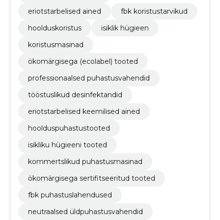
eriotstarbelised ained
fbk koristustarvikud
hoolduskoristus
isiklik hügieen
koristusmasinad
ökomärgisega (ecolabel) tooted
professionaalsed puhastusvahendid
tööstuslikud desinfektandid
eriotstarbelised keemilised ained
hoolduspuhastustooted
isikliku hügieeni tooted
kommertslikud puhastusmasinad
ökomärgisega sertifitseeritud tooted
fbk puhastuslahendused
neutraalsed üldpuhastusvahendid