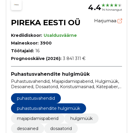
4.4
14 hinnangut
PIREKA EESTI OÜ
Harjumaa
Krediidiskoor:
Usaldusväärne
Maineskoor:
3900
Töötajaid:
16
Prognooskäive (2026):
3 841 311 €
Puhastusvahendite hulgimüük
Puhastusvahendid, Majapidamispaberid, Hulgimüük,
Desoained, Dosaatorid, Koristusmasinad, Kätepaber,
Põrandapesumasinad, Kuivpühkijad, Puhastus import
puhastusvahendid
puhastusvahendite hulgimüük
majapidamispaberid
hulgimüük
desoained
dosaatorid