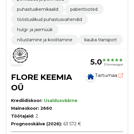
puhastuskemikaalid
paberitooted
tööstuslikud puhastusvahendid
hulgi- ja jaemüük
nõustamine ja koolitamine
kauba transport
5.0
3 hinnangut
FLORE KEEMIA
Tartumaa
OÜ
Krediidiskoor:
Usaldusväärne
Maineskoor:
2660
Töötajaid:
2
Prognooskäive (2026):
63 572 €