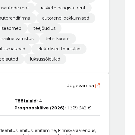
usautode rent
raskete haagiste rent
autorendifirma
autorendi pakkumised
diseadmed
teejõudlus
onaalne varustus
tehnikarent
itusmasinad
elektrilised tööriistad
d autod
luksussõidukid
Jõgevamaa
Töötajaid:
4
Prognooskäive (2026):
1 369 342 €
eedeehitus, ehitus, ehitamine, kinnisvaraarendus,