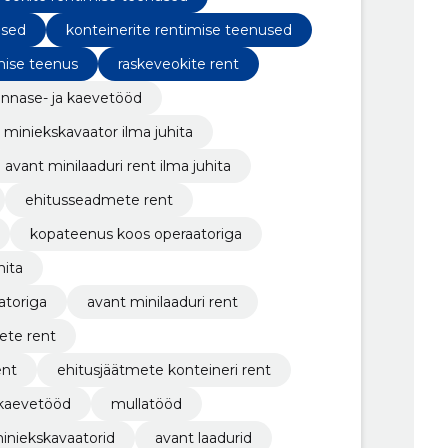
used
konteinerite rentimise teenused
mise teenus
raskeveokite rent
innase- ja kaevetööd
miniekskavaator ilma juhita
avant minilaaduri rent ilma juhita
ehitusseadmete rent
kopateenus koos operaatoriga
hita
atoriga
avant minilaaduri rent
ete rent
ent
ehitusjäätmete konteineri rent
kaevetööd
mullatööd
iniekskavaatorid
avant laadurid