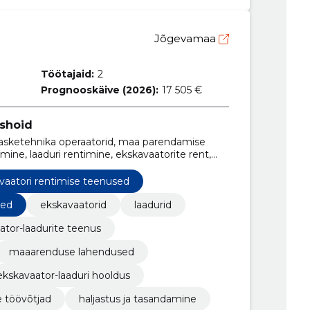
Jõgevamaa
Töötajaid:
2
Prognooskäive (2026):
17 505 €
ashoid
 rasketehnika operaatorid, maa parendamise
imine, laaduri rentimine, ekskavaatorite rent,
hastamine, vana pinnase eemaldamine, mulla
vaatori rentimise teenused
sed
ekskavaatorid
laadurid
ator-laadurite teenus
maaarenduse lahendused
ekskavaator-laaduri hooldus
e töövõtjad
haljastus ja tasandamine