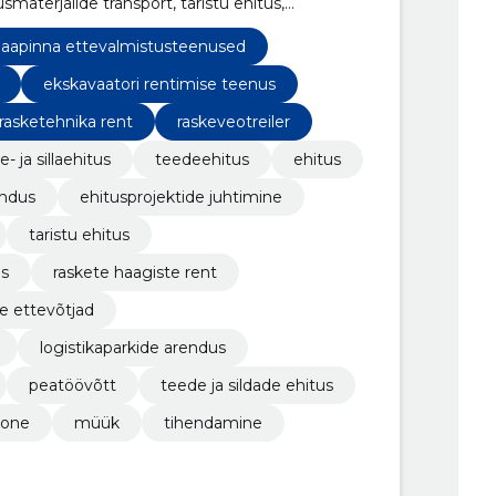
smaterjalide transport, taristu ehitus,
aapinna ettevalmistusteenused
ekskavaatori rentimise teenus
rasketehnika rent
raskeveotreiler
- ja sillaehitus
teedeehitus
ehitus
endus
ehitusprojektide juhtimine
taristu ehitus
us
raskete haagiste rent
e ettevõtjad
logistikaparkide arendus
peatöövõtt
teede ja sildade ehitus
oone
müük
tihendamine