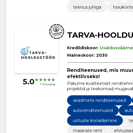
teenus juhiga
hoiukonte
TARVA-HOOLD
Krediidiskoor:
Usaldusväärne
Maineskoor:
2030
Renditeenused, mis muud
efektiivseks!
5.0
Pakume kvaliteetset renditehnik
1 hinnang
projektid ja teekonnad mugavak
seadmete renditeenused
autorenditeenused
aut
ürituste korraldamine
te
masinate rent
ehitusse