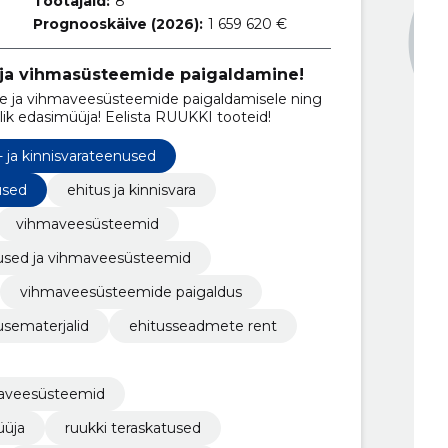
Töötajaid:
8
Prognooskäive (2026):
1 659 620 €
 ja vihmasüsteemide paigaldamine!
te ja vihmaveesüsteemide paigaldamisele ning
 edasimüüja! Eelista RUUKKI tooteid!
- ja kinnisvarateenused
used
ehitus ja kinnisvara
vihmaveesüsteemid
used ja vihmaveesüsteemid
vihmaveesüsteemide paigaldus
usematerjalid
ehitusseadmete rent
maveesüsteemid
üüja
ruukki teraskatused