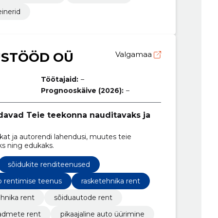
inerid
USTÖÖD OÜ
Valgamaa
Töötajaid:
–
Prognooskäive (2026):
–
avad Teie teekonna nauditavaks ja
at ja autorendi lahendusi, muutes teie
s ning edukaks.
sõidukite renditeenused
o rentimise teenus
rasketehnika rent
hnika rent
sõiduautode rent
admete rent
pikaajaline auto üürimine