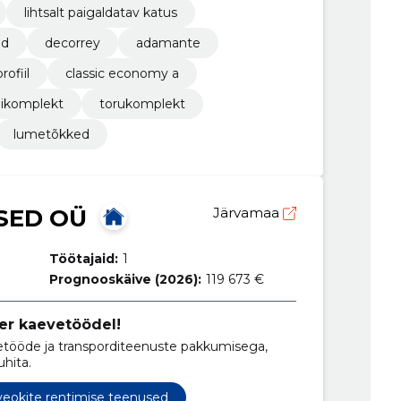
lihtsalt paigaldatav katus
id
decorrey
adamante
rofiil
classic economy a
nikomplekt
torukomplekt
lumetõkked
SED OÜ
Järvamaa
Töötajaid:
1
Prognooskäive (2026):
119 673 €
er kaevetöödel!
ööde ja transporditeenuste pakkumisega,
uhita.
veokite rentimise teenused