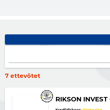
7 ettevõtet
RIKSON INVEST
Krediidiskoor:
Piiripealne