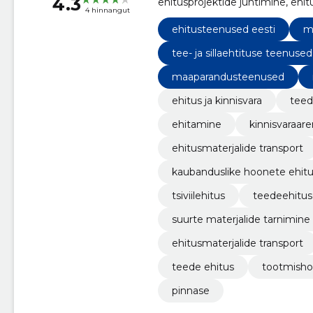
4.3
ehitusprojektide juhtimine, ehitu
4 hinnangut
kaubanduslike hoonete ehitus
ehitusteenused eesti
m
tee- ja sillaehtituse teenused
maaparandusteenused
ehitus ja kinnisvara
teede
ehitamine
kinnisvaraar
ehitusmaterjalide transport
kaubanduslike hoonete ehit
tsiviilehitus
teedeehitus
suurte materjalide tarnimine
ehitusmaterjalide transport
teede ehitus
tootmish
pinnase