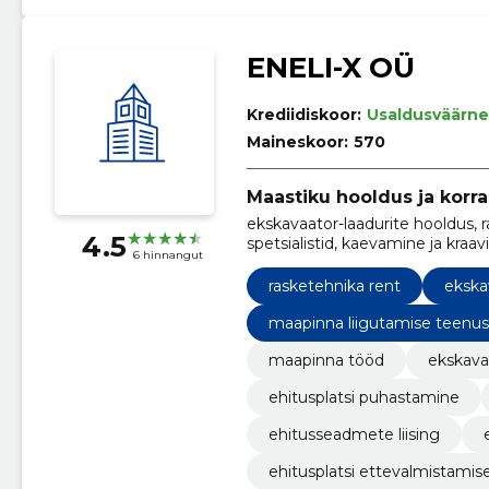
ENELI-X OÜ
Krediidiskoor:
Usaldusväärne
Maineskoor:
570
Maastiku hooldus ja korr
ekskavaator-laadurite hooldus,
4.5
spetsialistid, kaevamine ja kraav
6 hinnangut
laadurite rent, ehitusplatsi pu
kaevamine ja transport
rasketehnika rent
ekska
maapinna liigutamise teenu
maapinna tööd
ekskava
ehitusplatsi puhastamine
ehitusseadmete liising
ehitusplatsi ettevalmistamis