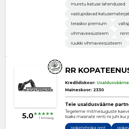
muretu katuse lahendused
vastupidavad katusematerjal
teraskivi premium
valtsp
vihmaveesüsteem
ren
ruukki vihmaveesüsteem
RR KOPATEENU
Krediidiskoor:
Usaldusväärne
Maineskoor:
2330
Teie usaldusväärne partn
Tegeleme mitmesuguste kaevet
5.0
lisaks masinate renti nii juhi kui j
1 hinnang
rasketehnika rent
raske