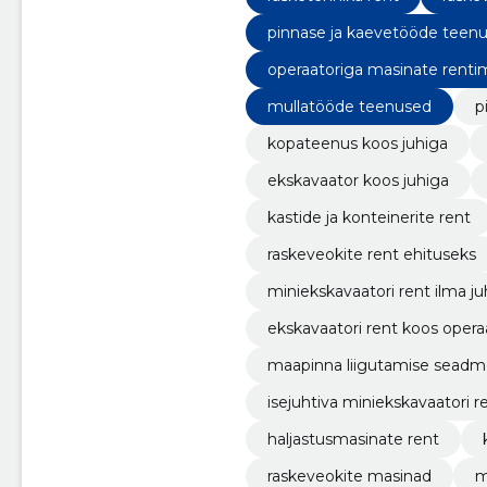
pinnase ja kaevetööde teen
operaatoriga masinate renti
mullatööde teenused
p
kopateenus koos juhiga
ekskavaator koos juhiga
kastide ja konteinerite rent
raskeveokite rent ehituseks
miniekskavaatori rent ilma ju
ekskavaatori rent koos opera
maapinna liigutamise seadm
isejuhtiva miniekskavaatori r
haljastusmasinate rent
raskeveokite masinad
m