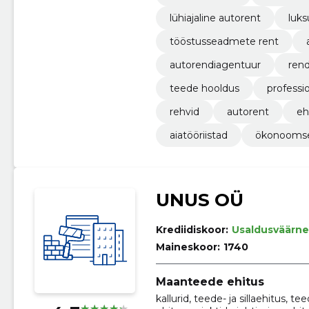
lühiajaline autorent
luks
tööstusseadmete rent
autorendiagentuur
ren
teede hooldus
professi
rehvid
autorent
eh
aiatööriistad
ökonoomse
UNUS OÜ
Krediidiskoor:
Usaldusväärne
Maineskoor:
1740
Maanteede ehitus
kallurid, teede- ja sillaehitus, t