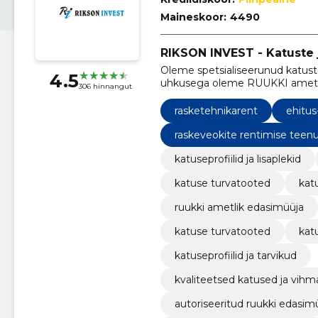
Maineskoor:
4490
RIKSON INVEST - Katuste
Oleme spetsialiseerunud katus
4.5
uhkusega oleme RUUKKI ametlik
306 hinnangut
rasketehnikarent
ehitus
raskeveokite rentimise teen
katuseprofiilid ja lisaplekid
katuse turvatooted
kat
ruukki ametlik edasimüüja
katuse turvatooted
kat
katuseprofiilid ja tarvikud
kvaliteetsed katused ja vih
autoriseeritud ruukki edasim