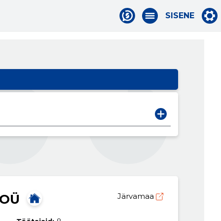
SISENE
 OÜ
Järvamaa