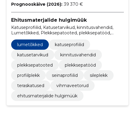
Prognooskäive (2026):
39 370 €
Ehitusmaterjalide hulgimüük
Katuseprofiilid, Katusetarvikud, kinnitusvahendid,
Lumetõkked, Plekksepatooted, plekksepatööd,
profiilplekk, Seinaprofiilid, Sileplekk, Teraskatused
lumetõkked
katuseprofiilid
katusetarvikud
kinnitusvahendid
plekksepatooted
plekksepatööd
profiilplekk
seinaprofiilid
sileplekk
teraskatused
vihmaveetorud
ehitusmaterjalide hulgimüük