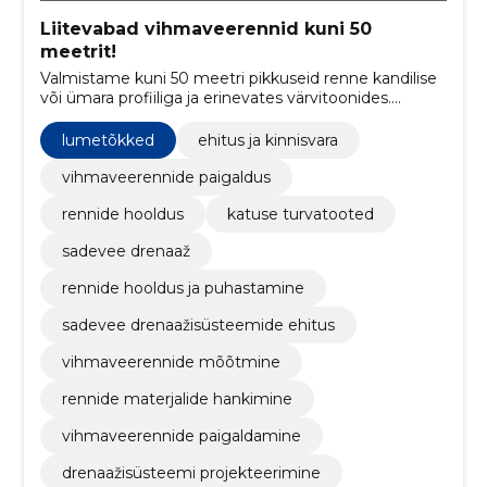
Liitevabad vihmaveerennid kuni 50
meetrit!
Valmistame kuni 50 meetri pikkuseid renne kandilise
või ümara profiiliga ja erinevates värvitoonides.
Paigaldame ja hooldame!
lumetõkked
ehitus ja kinnisvara
vihmaveerennide paigaldus
rennide hooldus
katuse turvatooted
sadevee drenaaž
rennide hooldus ja puhastamine
sadevee drenaažisüsteemide ehitus
vihmaveerennide mõõtmine
rennide materjalide hankimine
vihmaveerennide paigaldamine
drenaažisüsteemi projekteerimine