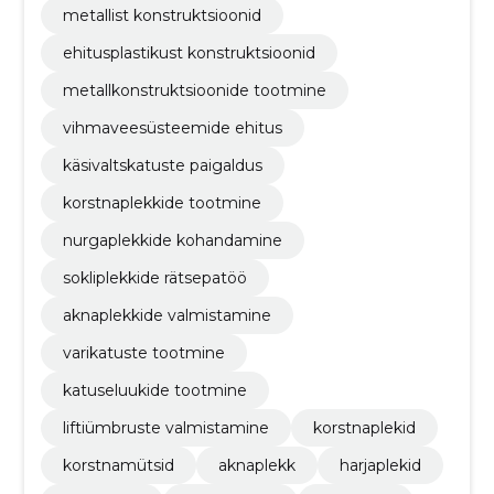
metallist konstruktsioonid
ehitusplastikust konstruktsioonid
metallkonstruktsioonide tootmine
vihmaveesüsteemide ehitus
käsivaltskatuste paigaldus
korstnaplekkide tootmine
nurgaplekkide kohandamine
sokliplekkide rätsepatöö
aknaplekkide valmistamine
varikatuste tootmine
katuseluukide tootmine
liftiümbruste valmistamine
korstnaplekid
korstnamütsid
aknaplekk
harjaplekid