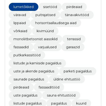
stressivabaks. Meie professionaalsed lahendused
hõlmavad piirdeaedade, terrasside, kuuride ja
lumetõkked
sisetööd
piirdeaiad
tänavakivitööde paigaldamist, et luua täiuslik väliruum
just sinu jaoks.
väravad
puitrajatised
tänavakivitööd
lippaiad
horisontaallaudisega aiad
võrkaiad
kivimüürid
monoliitbetoonist aiasoklid
terrassid
fassaadid
varjualused
garaazid
puitkarkassitööd
liistude ja karniiside paigaldus
uste ja akende paigaldus
parketi paigaldus
saunade paigaldus
üldine ehitustöö
piirdeaiad
fassaaditööd
uste paigaldus
sauna ehitustööd
liistude paigaldus
paigaldus
kuurid