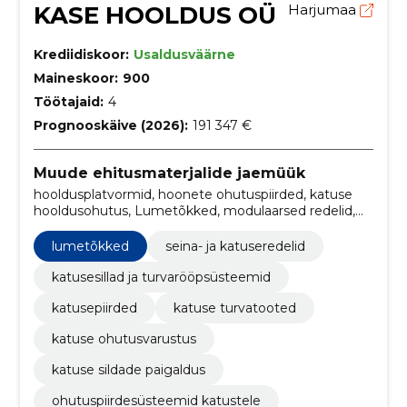
KASE HOOLDUS OÜ
Harjumaa
Krediidiskoor:
Usaldusväärne
Maineskoor:
900
Töötajaid:
4
Prognooskäive (2026):
191 347 €
Muude ehitusmaterjalide jaemüük
hooldusplatvormid, hoonete ohutuspiirded, katuse
hooldusohutus, Lumetõkked, modulaarsed redelid,
kohandatud sillad, evakuatsiooniredelid,
tootegarantiid, hoolduskontrollid, ohutusalased
lumetõkked
seina- ja katuseredelid
konsultatsioonid
katusesillad ja turvarööpsüsteemid
katusepiirded
katuse turvatooted
katuse ohutusvarustus
katuse sildade paigaldus
ohutuspiirdesüsteemid katustele