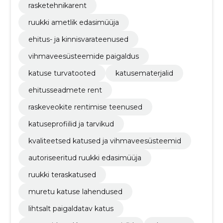
rasketehnikarent
ruukki ametlik edasimüüja
ehitus- ja kinnisvarateenused
vihmaveesüsteemide paigaldus
katuse turvatooted
katusematerjalid
ehitusseadmete rent
raskeveokite rentimise teenused
katuseprofiilid ja tarvikud
kvaliteetsed katused ja vihmaveesüsteemid
autoriseeritud ruukki edasimüüja
ruukki teraskatused
muretu katuse lahendused
lihtsalt paigaldatav katus