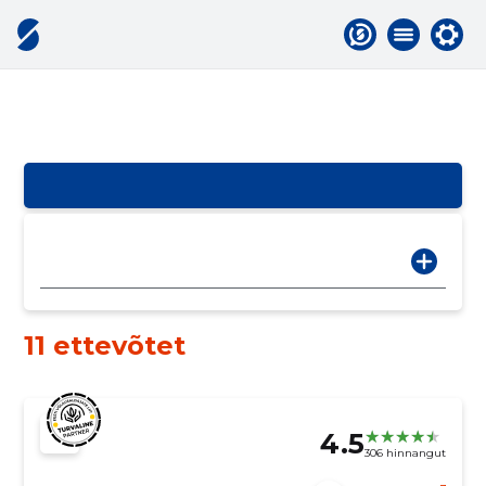
11 ettevõtet
4.5
306 hinnangut