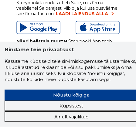
Storybooki laiendus ütleb Sulle, mis firma
veebilehel Sa parajasti viibid ja kui usaldusväärne
see firma täna on.
LAADI LAIENDUS ALLA
Näed helistaja tausta!
Storybooki Äpp toob
Sinuni
OTSEKONTAKTID
400 000 Eesti
Hindame teie privaatsust
ettevõtte ja isikute kohta (juhid, ametnikud).
Andmed on rikastatud maksevõime ja
Kasutame küpsiseid teie sirvimiskogemuse täiustamiseks,
finantsinfoga.
isikupärastatud reklaamide või sisu pakkumiseks ja oma
liikluse analüüsimiseks. Kui klõpsate "nõustu kõigiga",
nõustute kõikide meie küpsiste kasutamisega.
Tööriistad
Nõustu kõigiga
Sooduspakkumised
Küpsistest
Hanked
Tööturg
Ainult vajalikud
Sihtkliendid
Rakendused