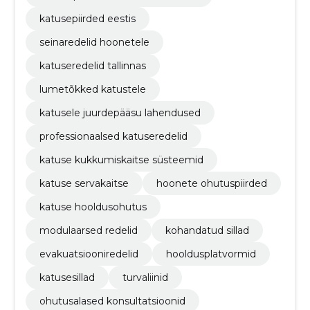
katusepiirded eestis
seinaredelid hoonetele
katuseredelid tallinnas
lumetõkked katustele
katusele juurdepääsu lahendused
professionaalsed katuseredelid
katuse kukkumiskaitse süsteemid
katuse servakaitse
hoonete ohutuspiirded
katuse hooldusohutus
modulaarsed redelid
kohandatud sillad
evakuatsiooniredelid
hooldusplatvormid
katusesillad
turvaliinid
ohutusalased konsultatsioonid