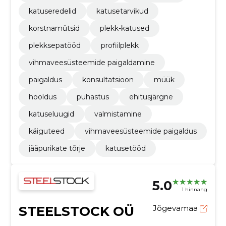
katuseredelid
katusetarvikud
korstnamütsid
plekk-katused
plekksepatööd
profiilplekk
vihmaveesüsteemide paigaldamine
paigaldus
konsultatsioon
müük
hooldus
puhastus
ehitusjärgne
katuseluugid
valmistamine
käiguteed
vihmaveesüsteemide paigaldus
jääpurikate tõrje
katusetööd
5.0
1 hinnang
STEELSTOCK OÜ
Jõgevamaa