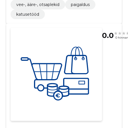
vee-, ääre-, otsaplekid
paigaldus
katusetööd
0.0
0 hinna