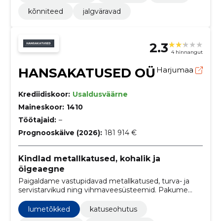
kõnniteed
jalgväravad
2.3
4 hinnangut
HANSAKATUSED OÜ
Harjumaa
Krediidiskoor:
Usaldusväärne
Maineskoor:
1410
Töötajaid:
–
Prognooskäive (2026):
181 914 €
Kindlad metallkatused, kohalik ja
õigeaegne
Paigaldame vastupidavad metallkatused, turva- ja
servistarvikud ning vihmaveesüsteemid. Pakume
algusest lõpuni projekti juhtimist ja õigeaegset
teostust.
lumetõkked
katuseohutus