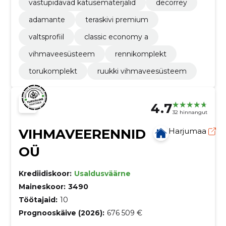
vastupidavad katusematerjalid
decorrey
adamante
teraskivi premium
valtsprofiil
classic economy a
vihmaveesüsteem
rennikomplekt
torukomplekt
ruukki vihmaveesüsteem
4.7
32 hinnangut
VIHMAVEERENNID
Harjumaa
OÜ
Krediidiskoor:
Usaldusväärne
Maineskoor:
3490
Töötajaid:
10
Prognooskäive (2026):
676 509 €