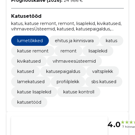
Prognooskäive (2026):
24 986 €
Katusetööd
katus, katuse remont, remont, lisaplekid, kivikatused,
vihmaveesÜsteemid, katused, katusepaigaldus,
valtsplekk, lamekatused
lumetõkked
ehitus ja kinnisvara
katus
katuse remont
remont
lisaplekid
kivikatused
vihmaveesüsteemid
katused
katusepaigaldus
valtsplekk
lamekatused
profiilplekk
sbs katused
katuse lisaplekid
katuse kontroll
katusetööd
4.0
7 hinna