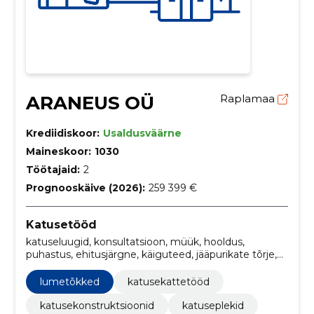
ARANEUS OÜ
Raplamaa
Krediidiskoor:
Usaldusväärne
Maineskoor:
1030
Töötajaid:
2
Prognooskäive (2026):
259 399 €
Katusetööd
katuseluugid, konsultatsioon, müük, hooldus,
puhastus, ehitusjärgne, käiguteed, jääpurikate tõrje,
vihmaveesüsteemide paigaldus, paigaldus
lumetõkked
katusekattetööd
katusekonstruktsioonid
katuseplekid