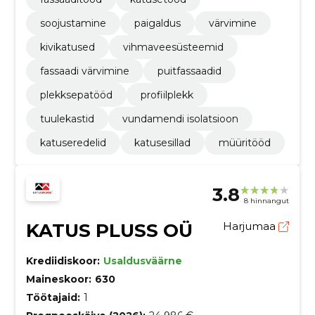
soojustamine
paigaldus
värvimine
kivikatused
vihmaveesüsteemid
fassaadi värvimine
puitfassaadid
plekksepatööd
profiilplekk
tuulekastid
vundamendi isolatsioon
katuseredelid
katusesillad
müüritööd
3.8
8 hinnangut
KATUS PLUSS OÜ
Harjumaa
Krediidiskoor:
Usaldusväärne
Maineskoor:
630
Töötajaid:
1