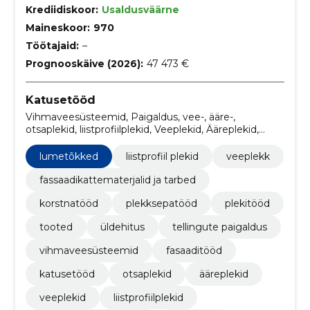
Krediidiskoor:
Usaldusväärne
Maineskoor:
970
Töötajaid:
–
Prognooskäive (2026):
47 473 €
Katusetööd
Vihmaveesüsteemid, Paigaldus, vee-, ääre-,
otsaplekid, liistprofiilplekid, Veeplekid, Ääreplekid,
otsaplekid, Lumetõkked, Katusetööd, fasaaditööd
lumetõkked
liistprofiil plekid
veeplekk
fassaadikattematerjalid ja tarbed
korstnatööd
plekksepatööd
plekitööd
tooted
üldehitus
tellingute paigaldus
vihmaveesüsteemid
fasaaditööd
katusetööd
otsaplekid
ääreplekid
veeplekid
liistprofiilplekid