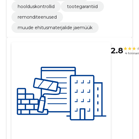
hoolduskontrollid
tootegarantiid
remonditeenused
muude ehitusmaterjalide jaemüük
2.8
4 hinna