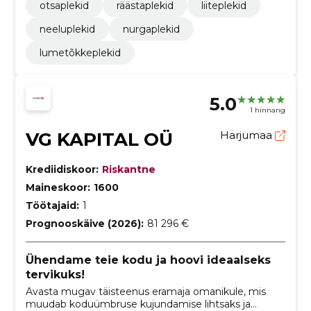
otsaplekid
räästaplekid
liiteplekid
neeluplekid
nurgaplekid
lumetõkkeplekid
5.0
1 hinnang
VG KAPITAL OÜ
Harjumaa
Krediidiskoor:
Riskantne
Maineskoor:
1600
Töötajaid:
1
Prognooskäive (2026):
81 296 €
Ühendame teie kodu ja hoovi ideaalseks
tervikuks!
Avasta mugav täisteenus eramaja omanikule, mis
muudab koduümbruse kujundamise lihtsaks ja