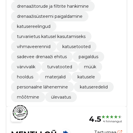
drenaažitorude ja filtrite hankimine
drenaažisüsteemi paigaldamine
katusereelingud
turvariietus katusel kasutamiseks
vihmaveerennid
katusetooted
sadevee drenaaži ehitus
paigaldus
värvivalik
turvatooted
müük
hooldus
materjalid
katusele
personaalne lähenemine
katuseredelid
mõõtmine
ülevaatus
4.5
4 hinnangut
Tartumaa