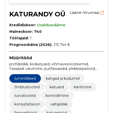
KATURANDY OÜ
Lääne-Virumaa
Krediidiskoor:
Usaldusväärne
Maineskoor:
740
Töötajaid:
1
Prognooskäive (2026):
215 744 €
Müüritööd
profiilplekk, kivikatused, vihmaveesÜsteemid,
Fassaadi värvimine, puitfassaadid, plekksepatööd,
Katuseredelid, Katusesillad, Lumetõkked, Värvimine
lumetõkked
kangad ja kudumid
õmblustooted
katused
kantimine
turvatooted
kontrollimine
konsultatsioon
valtsplekk
fassaaditööd
katusetööd