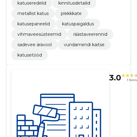
katuseredelid
kinnitusdetailid
metallist katus
plekkkate
katusepaneelid
katuspaigaldus
vihmaveesüsteemid
räästaveerennid
sadevee äravool
vundamendi kaitse
katusetööd
3.0
1 hin