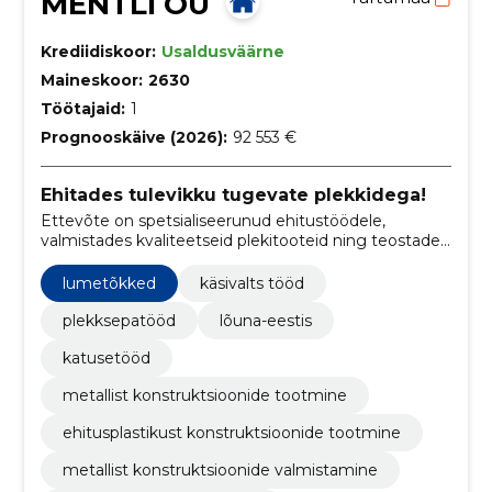
MENTLI OÜ
Krediidiskoor:
Usaldusväärne
Maineskoor:
2630
Töötajaid:
1
Prognooskäive (2026):
92 553 €
Ehitades tulevikku tugevate plekkidega!
Ettevõte on spetsialiseerunud ehitustöödele,
valmistades kvaliteetseid plekitooteid ning teostades
paigaldus- ja konstruktsioonitöid.
lumetõkked
käsivalts tööd
plekksepatööd
lõuna-eestis
katusetööd
metallist konstruktsioonide tootmine
ehitusplastikust konstruktsioonide tootmine
metallist konstruktsioonide valmistamine