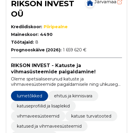
RIKSON INVEST
Järvamaa
OÜ
Krediidiskoor:
Piiripealne
Maineskoor:
4490
Töötajaid:
8
Prognooskäive (2026):
1 659 620 €
RIKSON INVEST - Katuste ja
vihmasüsteemide paigaldamine!
Oleme spetsialiseerunud katuste ja
vihmaveesüsteemide paigaldamisele ning uhkusega
oleme RUUKKI ametlik edasimüüja! Eelista RUUKKI
tooteid!
lumetõkked
ehitus ja kinnisvara
katuseprofiilid ja lisaplekid
vihmaveesüsteemid
katuse turvatooted
katused ja vihmaveesüsteemid