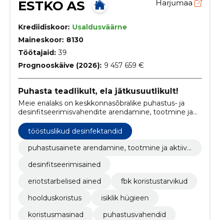
ESTKO AS
Harjumaa
Krediidiskoor:
Usaldusväärne
Maineskoor:
8130
Töötajaid:
39
Prognooskäive (2026):
9 457 659 €
Puhasta teadlikult, ela jätkusuutlikult!
Meie erialaks on keskkonnasõbralike puhastus- ja
desinfitseerimisvahendite arendamine, tootmine ja
müük.
tööstuslikud desinfektandid
puhastusainete arendamine, tootmine ja aktiivn
e müük
desinfitseerimisained
eriotstarbelised ained
fbk koristustarvikud
hoolduskoristus
isiklik hügieen
koristusmasinad
puhastusvahendid