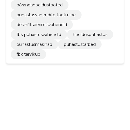
põrandahooldustooted
puhastusvahendite tootmine
desinfitseerimisvahendid
fbk puhastusvahendid
hoolduspuhastus
puhastusmasinad
puhastustarbed
fbk tarvikud