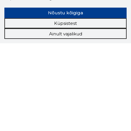
Nõustu kõigiga
Küpsistest
Ainult vajalikud
Storybook
Chrome laiendus
Storybooki laiendus ütleb Sulle, mis firma
veebilehel Sa parajasti viibid ja kui usaldusväärne
see firma täna on.
LAADI LAIENDUS ALLA