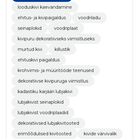
looduskivi kaevandamine
ehitus- ja kivipaigaldus
voodriladu
seinaplokid
voodriplaat
kivipuru dekoratiivseks viimistluseks
murtud kivi
killustik
ehituskivi paigaldus
krohvimis- ja müüritööde teenused
dekoratiivse kivipuruga viimistlus
kadastiku karjääri lubjakivi
lubjakivist seinaplokid
lubjakivist voodriplaadid
dekoratiivsed lubjakivitooted
erimõõdulised kivitooted
kivide värvivalik