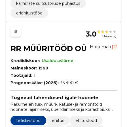
kaminate suitsutorude puhastus
eriehitustööd
3.0
1 hinnang
RR MÜÜRITÖÖD OÜ
Harjumaa
Krediidiskoor:
Usaldusväärne
Maineskoor:
1560
Töötajaid:
1
Prognooskäive (2026):
36 490 €
Tugevad lahendused igale hoonele
Pakume ehitus-, müüri-, katuse- ja remonttöid
hoonete rajamiseks, uuendamiseks ja korrashoiuks.
Tööd tehtud täpselt, et hoone püsiks vastupidav ja
kasutusmugav.
telliskivitööd
ehitus
ehitustööd