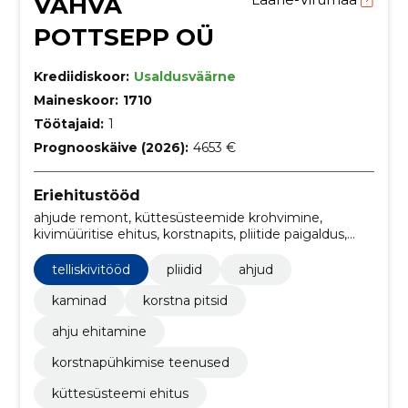
VAHVA
POTTSEPP OÜ
Krediidiskoor:
Usaldusväärne
Maineskoor:
1710
Töötajaid:
1
Prognooskäive (2026):
4653 €
Eriehitustööd
ahjude remont, küttesüsteemide krohvimine,
kivimüüritise ehitus, korstnapits, pliitide paigaldus,
pliitide remont, pliitide renoveerimine, ahjude ehitus,
kaminate renoveerimine, kaminate remont
telliskivitööd
pliidid
ahjud
kaminad
korstna pitsid
ahju ehitamine
korstnapühkimise teenused
küttesüsteemi ehitus