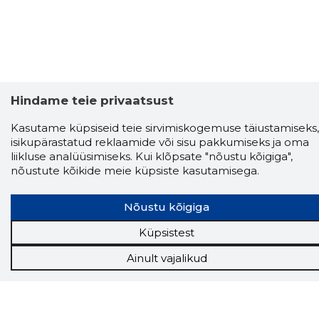
Hindame teie privaatsust
Kasutame küpsiseid teie sirvimiskogemuse täiustamiseks,
isikupärastatud reklaamide või sisu pakkumiseks ja oma
liikluse analüüsimiseks. Kui klõpsate "nõustu kõigiga",
nõustute kõikide meie küpsiste kasutamisega.
Storybook
Chrome laiendus
Nõustu kõigiga
Küpsistest
Storybooki laiendus ütleb Sulle, mis firma
veebilehel Sa parajasti viibid ja kui usaldusväärne
Ainult vajalikud
see firma täna on.
LAADI LAIENDUS ALLA