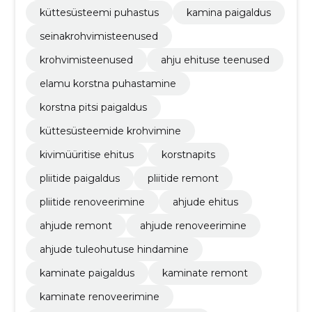
küttesüsteemi puhastus
kamina paigaldus
seinakrohvimisteenused
krohvimisteenused
ahju ehituse teenused
elamu korstna puhastamine
korstna pitsi paigaldus
küttesüsteemide krohvimine
kivimüüritise ehitus
korstnapits
pliitide paigaldus
pliitide remont
pliitide renoveerimine
ahjude ehitus
ahjude remont
ahjude renoveerimine
ahjude tuleohutuse hindamine
kaminate paigaldus
kaminate remont
kaminate renoveerimine