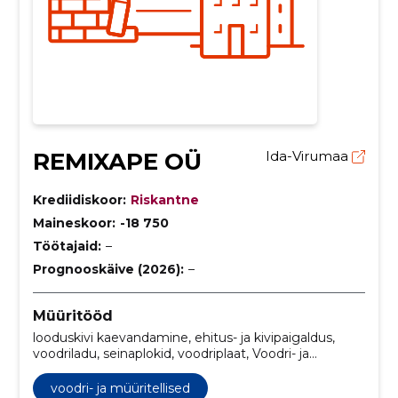
REMIXAPE OÜ
Ida-Virumaa
Krediidiskoor:
Riskantne
Maineskoor:
-18 750
Töötajaid:
–
Prognooskäive (2026):
–
Müüritööd
looduskivi kaevandamine, ehitus- ja kivipaigaldus,
voodriladu, seinaplokid, voodriplaat, Voodri- ja
müüritellised, Kivipuru dekoratiivseks viimistluseks,
Murtud kivi, killustik, ehituskivi paigaldus
voodri- ja müüritellised