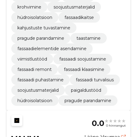
krohvimine
soojustusmaterjalid
hüdroisolatsioon
fassaadikaitse
kahjustuste tuvastamine
pragude parandamine
taastamine
fassaadielementide asendamine
viimistlustööd
fassaadi soojustamine
fassaadi remont
fassaadi klaasimine
fassaadi puhastamine
fassaadi turvalisus
soojustusmaterjalid
paigaldustööd
hüdroisolatsioon
pragude parandamine
0.0
0 hinnangut
Lääne-Virumaa