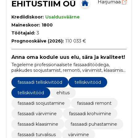
EHITUSTIIM OÜ
Harjumaa
Krediidiskoor:
Usaldusväärne
Maineskoor:
1800
Töötajaid:
3
Prognooskäive (2026):
110 033 €
Anna oma kodule uus elu, sära ja kvaliteet!
Tegeleme professionaalsete fassaaditöödega,
pakkudes soojustamist, remonti, värvimist, klaasimist
ja muud, et taastada, kaitsta ja värskendada hoone
välisilmet.
fassaadi telliskivitööd
telliskivitööd
telliskivitööd
ehitus
fassaadi soojustamine
fassaadi remont
fassaadi värvimine
fassaadi krohvimine
fassaadi klaasimine
fassaadi puhastamine
fassaadi turvalisus
värvimine