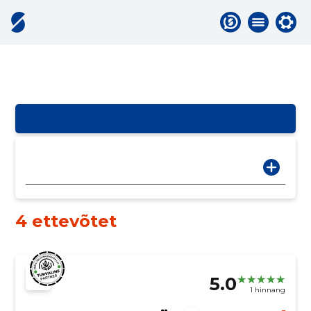
4 ettevõtet
5.0
1 hinnang