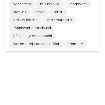
voodritellis
müüriplokid
voodriplaat
kivipuru
roosa
must
hallikas-kollane
kattematerjalid
tööpinnad ja aknalauad
põranda- ja seinaplaadid
kattematerjalide ehitustööd
montaaž