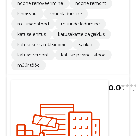
hoone renoveerimine
hoone remont
kinnisvara
müüriladumine
müürsepatööd
müüride ladumine
katuse ehitus
katusekatte paigaldus
katusekonstruktsioonid
sarikad
katuse remont
katuse parandustööd
müüritööd
0.0
0 hinna