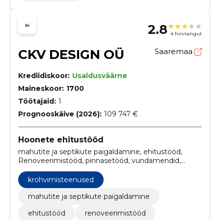
2.8
4 hinnangut
CKV DESIGN OÜ
Saaremaa
Krediidiskoor:
Usaldusväärne
Maineskoor:
1700
Töötajaid:
1
Prognooskäive (2026):
109 747 €
Hoonete ehitustööd
mahutite ja septikute paigaldamine, ehitustööd,
Renoveerimistööd, pinnasetööd, vundamendid,
puitkarkasshooned, termoplokist majad,
välisvoodrilaua paigaldus, katusetööd, Sisetööd
krohvimisteenused
(vaheseinte ehitus ja kipsitööd)
mahutite ja septikute paigaldamine
ehitustööd
renoveerimistööd