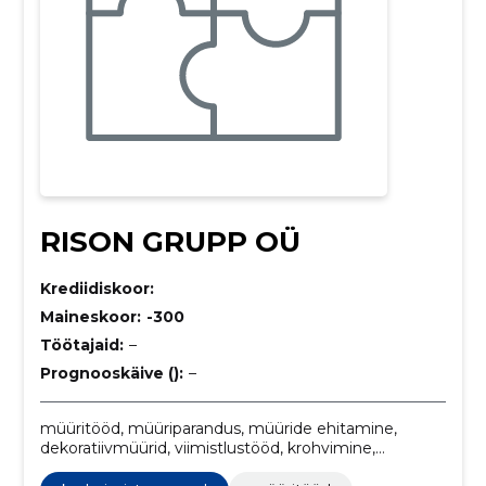
RISON GRUPP OÜ
Krediidiskoor:
Maineskoor:
-300
Töötajaid:
–
Prognooskäive ():
–
müüritööd, müüriparandus, müüride ehitamine,
dekoratiivmüürid, viimistlustööd, krohvimine,
siseviimistlus, välisviimistlus, Katuseehitus ja -