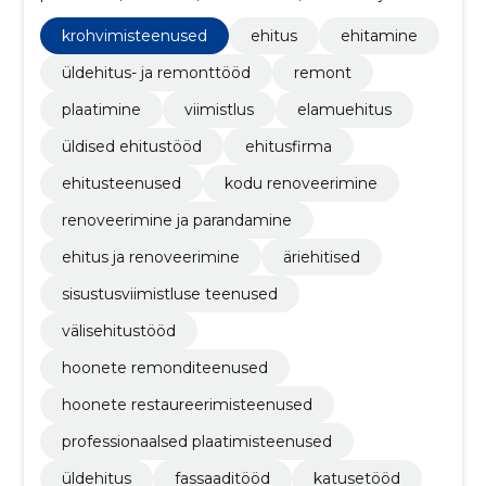
hooldusteenused, üldised ehitustööd, ehitusfirma
krohvimisteenused
ehitus
ehitamine
üldehitus- ja remonttööd
remont
plaatimine
viimistlus
elamuehitus
üldised ehitustööd
ehitusfirma
ehitusteenused
kodu renoveerimine
renoveerimine ja parandamine
ehitus ja renoveerimine
äriehitised
sisustusviimistluse teenused
välisehitustööd
hoonete remonditeenused
hoonete restaureerimisteenused
professionaalsed plaatimisteenused
üldehitus
fassaaditööd
katusetööd