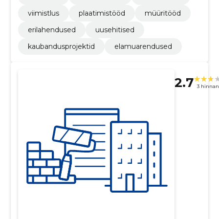
viimistlus
plaatimistööd
müüritööd
erilahendused
uusehitised
kaubandusprojektid
elamuarendused
2.7
3 hinna