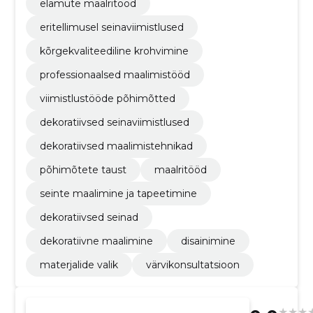
elamute maalritööd
eritellimusel seinaviimistlused
kõrgekvaliteediline krohvimine
professionaalsed maalimistööd
viimistlustööde põhimõtted
dekoratiivsed seinaviimistlused
dekoratiivsed maalimistehnikad
põhimõtete taust
maalritööd
seinte maalimine ja tapeetimine
dekoratiivsed seinad
dekoratiivne maalimine
disainimine
materjalide valik
värvikonsultatsioon