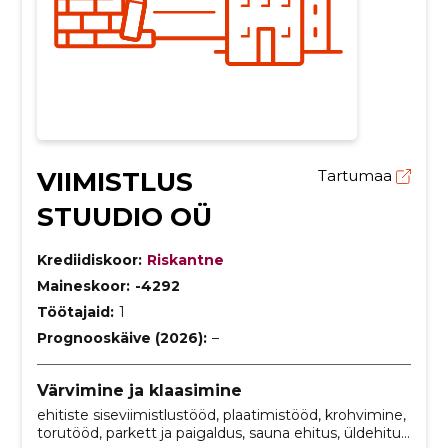
VIIMISTLUS
Tartumaa
STUUDIO OÜ
Krediidiskoor:
Riskantne
Maineskoor:
-4292
Töötajaid:
1
Prognooskäive (2026):
–
Värvimine ja klaasimine
ehitiste siseviimistlustööd, plaatimistööd, krohvimine,
torutööd, parkett ja paigaldus, sauna ehitus, üldehitus,