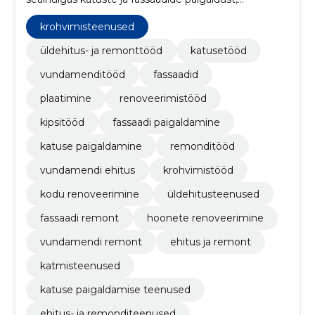
vundamendi- ja renoveerimistöid, plaatimist ning
kipsitöid.
krohvimisteenused
üldehitus- ja remonttööd
katusetööd
vundamenditööd
fassaadid
plaatimine
renoveerimistööd
kipsitööd
fassaadi paigaldamine
katuse paigaldamine
remonditööd
vundamendi ehitus
krohvimistööd
kodu renoveerimine
üldehitusteenused
fassaadi remont
hoonete renoveerimine
vundamendi remont
ehitus ja remont
katmisteenused
katuse paigaldamise teenused
ehitus- ja remonditeenused