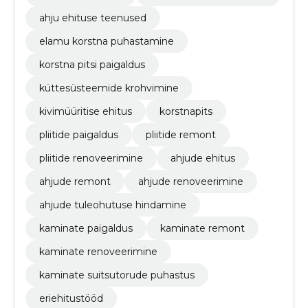
ahju ehituse teenused
elamu korstna puhastamine
korstna pitsi paigaldus
küttesüsteemide krohvimine
kivimüüritise ehitus
korstnapits
pliitide paigaldus
pliitide remont
pliitide renoveerimine
ahjude ehitus
ahjude remont
ahjude renoveerimine
ahjude tuleohutuse hindamine
kaminate paigaldus
kaminate remont
kaminate renoveerimine
kaminate suitsutorude puhastus
eriehitustööd