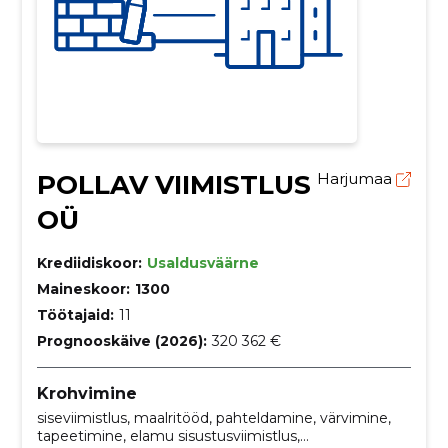
POLLAV VIIMISTLUS
Harjumaa
OÜ
Krediidiskoor:
Usaldusväärne
Maineskoor:
1300
Töötajaid:
11
Prognooskäive (2026):
320 362 €
Krohvimine
siseviimistlus, maalritööd, pahteldamine, värvimine,
tapeetimine, elamu sisustusviimistlus,