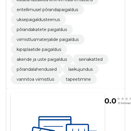
eritellimusel põrandapaigaldus
uksepaigaldusteenus
põrandakatete paigaldus
viimistlusmaterjalide paigaldus
kipsplaatide paigaldus
akende ja uste paigaldus
seinakatted
põrandalahendused
laekujundus
vannitoa viimistlus
tapeetimine
0.0
0 hinna