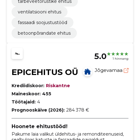
tarbeveetorustike ehitus
ventilatsiooni ehitus
fassaadi soojustustööd
betoonpõrandate ehitus
5.0
1 hinnang
EPICEHITUS OÜ
Jõgevamaa
Krediidiskoor:
Riskantne
Maineskoor:
455
Töötajaid:
4
Prognooskäive (2026):
284 378 €
Hoonete ehitustööd!
Pakume laia valikut üldehitus- ja remonditeenuseid,
sealhulgas katuste ja fassaadide paigaldust,