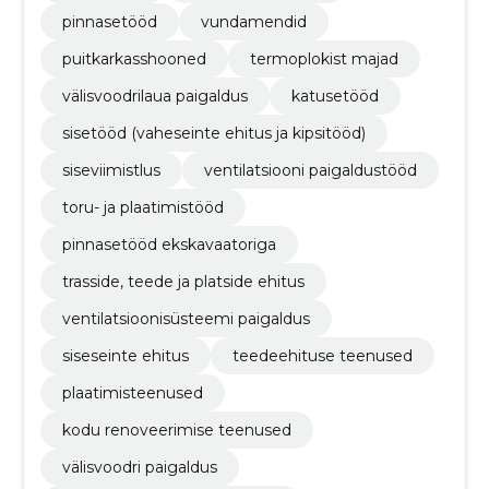
pinnasetööd
vundamendid
puitkarkasshooned
termoplokist majad
välisvoodrilaua paigaldus
katusetööd
sisetööd (vaheseinte ehitus ja kipsitööd)
siseviimistlus
ventilatsiooni paigaldustööd
toru- ja plaatimistööd
pinnasetööd ekskavaatoriga
trasside, teede ja platside ehitus
ventilatsioonisüsteemi paigaldus
siseseinte ehitus
teedeehituse teenused
plaatimisteenused
kodu renoveerimise teenused
välisvoodri paigaldus