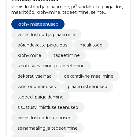
viimistlustööd ja plaatimine, pÕrandakatte paigaldus,
maalritööd, krohvimine, tapeetimine, seinte
värvimine ja tapeetimine, dekoratiivseinad,
dekoratiivne maalimine, välistööd ehituses,
krohvimisteenused
plaatimisteenused
viimistlustööd ja plaatimine
põrandakatte paigaldus
maalritööd
krohvimine
tapeetimine
seinte värvimine ja tapeetimine
dekoratiivseinad
dekoratiivne maalimine
välistööd ehituses
plaatimisteenused
tapeedi paigaldamine
sisustusviimistluse teenused
viimistlustööde teenused
seinamaaling ja tapeetimine