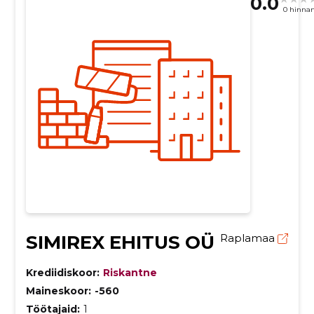
0.0
0 hinna
SIMIREX EHITUS OÜ
Raplamaa
Krediidiskoor:
Riskantne
Maineskoor:
-560
Töötajaid:
1