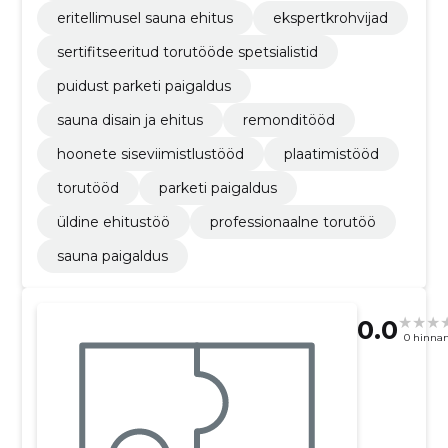
eritellimusel sauna ehitus
ekspertkrohvijad
sertifitseeritud torutööde spetsialistid
puidust parketi paigaldus
sauna disain ja ehitus
remonditööd
hoonete siseviimistlustööd
plaatimistööd
torutööd
parketi paigaldus
üldine ehitustöö
professionaalne torutöö
sauna paigaldus
0.0
0 hinna