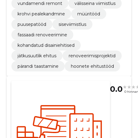
vundamendi remont
välisseina viimistlus
krohvi pealekandmine
müüritööd
puusepatööd
siseviimistlus
fassaadi renoveerimine
kohandatud disainiehitised
jätkusuutlik ehitus
renoveerimisprojektid
pärandi taastamine
hoonete ehitustööd
0.0
0 hinna