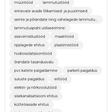
müüritööd
lammutustööd
erinevate avade lõikamised- ja puurimised
seinte ja põrandate ning vahelagede lammutus
tööd
lammutusprahi utiliseerimine:
siseviimistlustööd
maalritööd
ripplagede ehitus
plaatimistööd
hüdroisolatsioonitööd
õrandate tasandusvalu
pvc katete paigaldamine
parketi paigaldus
suluste paigaldus
eritööd
elektri- ja nõrkvoolutööd
sisekanalisatsiooni ehitus
küttetrasside ehitus