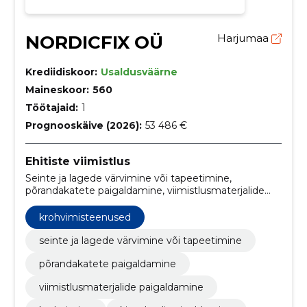
NORDICFIX OÜ
Harjumaa
Krediidiskoor:
Usaldusväärne
Maineskoor:
560
Töötajaid:
1
Prognooskäive (2026):
53 486 €
Ehitiste viimistlus
Seinte ja lagede värvimine või tapeetimine,
põrandakatete paigaldamine, viimistlusmaterjalide
paigaldamine, krohvimine, kipsplaadi paigaldamine,
akende ja uste paigaldamine, Vannitubade ja köökide
krohvimisteenused
viimistlus, põrandakatete paigaldus, kodu
siseviimistlus, akende ja uste paigaldusteenused
seinte ja lagede värvimine või tapeetimine
põrandakatete paigaldamine
viimistlusmaterjalide paigaldamine