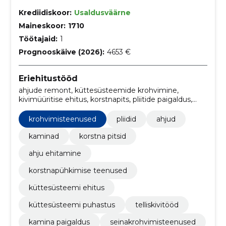
Krediidiskoor:
Usaldusväärne
Maineskoor:
1710
Töötajaid:
1
Prognooskäive (2026):
4653 €
Eriehitustööd
ahjude remont, küttesüsteemide krohvimine,
kivimüüritise ehitus, korstnapits, pliitide paigaldus,
pliitide remont, pliitide renoveerimine, ahjude ehitus,
kaminate renoveerimine, kaminate remont
krohvimisteenused
pliidid
ahjud
kaminad
korstna pitsid
ahju ehitamine
korstnapühkimise teenused
küttesüsteemi ehitus
küttesüsteemi puhastus
telliskivitööd
kamina paigaldus
seinakrohvimisteenused