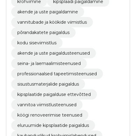
krohvimine
kipsplaadi paigaldamine
akende ja uste paigaldamine
vannitubade ja köökide viimistlus
põrandakatete paigaldus
kodu siseviimistlus
akende ja uste paigaldusteenused
seina- ja laemaalimisteenused
professionaalsed tapeetimisteenused
sisustusmaterjalide paigaldus
kipsplaatide paigalduse ettevõtted
vannitoa viimistlusteenused
köögi renoveerimise teenused
eluruumide kipsplaatide paigaldus
kaubanduslikud krohvimislahendused