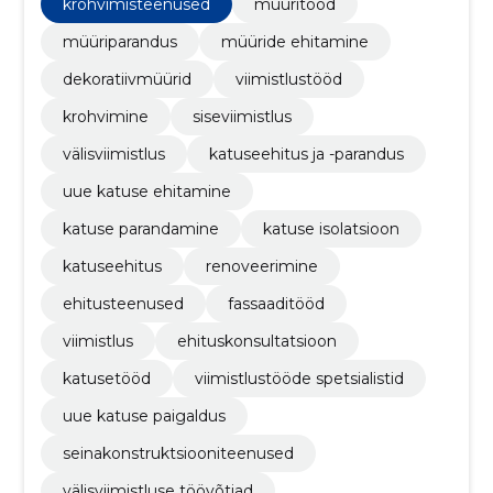
parandus, uue katuse ehitamine
krohvimisteenused
müüritööd
müüriparandus
müüride ehitamine
dekoratiivmüürid
viimistlustööd
krohvimine
siseviimistlus
välisviimistlus
katuseehitus ja -parandus
uue katuse ehitamine
katuse parandamine
katuse isolatsioon
katuseehitus
renoveerimine
ehitusteenused
fassaaditööd
viimistlus
ehituskonsultatsioon
katusetööd
viimistlustööde spetsialistid
uue katuse paigaldus
seinakonstruktsiooniteenused
välisviimistluse töövõtjad