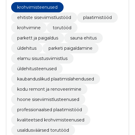
parketi paigaldamine, elamu sisustusviimistlus,
üldehitusteenused
krohvimisteenused
ehitiste siseviimistlustööd
plaatimistööd
krohvimine
torutööd
parkett ja paigaldus
sauna ehitus
üldehitus
parketi paigaldamine
elamu sisustusviimistlus
üldehitusteenused
kaubanduslikud plaatimislahendused
kodu remont ja renoveerimine
hoone siseviimistlusteenused
professionaalsed plaatimistööd
kvaliteetsed krohvimisteenused
usaldusväärsed torutööd