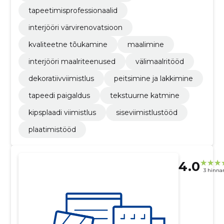
tapeetimisprofessionaalid
interjööri värvirenovatsioon
kvaliteetne tõukamine
maalimine
interjööri maalriteenused
välimaalritööd
dekoratiivviimistlus
peitsimine ja lakkimine
tapeedi paigaldus
tekstuurne katmine
kipsplaadi viimistlus
siseviimistlustööd
plaatimistööd
4.0
3 hinna