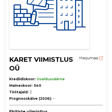
KARET VIIMISTLUS
Harjumaa
OÜ
Krediidiskoor:
Usaldusväärne
Maineskoor:
540
Töötajaid:
2
Prognooskäive (2026):
–
Ehitiste viimistlus