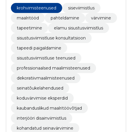
sisustusviimistluse konsultatsioon, tapeedi
paigaldamine, sisustusviimistluse teenused,
krohvimisteenused
siseviimistlus
professionaalsed maalimisteenused
maalritööd
pahteldamine
värvimine
tapeetimine
elamu sisustusviimistlus
sisustusviimistluse konsultatsioon
tapeedi paigaldamine
sisustusviimistluse teenused
professionaalsed maalimisteenused
dekoratiivmaalimisteenused
seinatõukelahendused
koduvärvimise eksperdid
kaubanduslikud maalritöövõtjad
interjööri disainviimistlus
kohandatud seinavärvimine