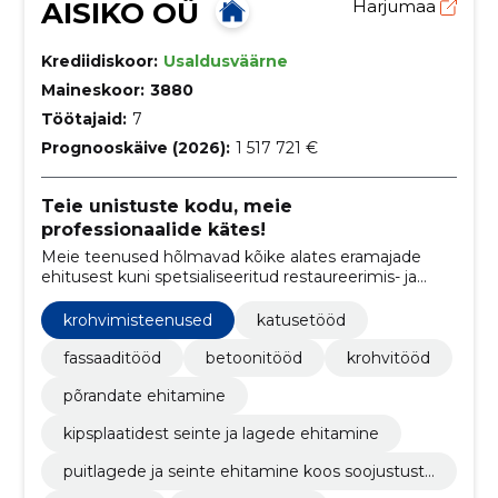
AISIKO OÜ
Harjumaa
Krediidiskoor:
Usaldusväärne
Maineskoor:
3880
Töötajaid:
7
Prognooskäive (2026):
1 517 721 €
Teie unistuste kodu, meie
professionaalide kätes!
Meie teenused hõlmavad kõike alates eramajade
ehitusest kuni spetsialiseeritud restaureerimis- ja
viimistlustöödeni, tagades igas etapis täpsuse ja
usaldusväärsuse.
krohvimisteenused
katusetööd
fassaaditööd
betoonitööd
krohvitööd
põrandate ehitamine
kipsplaatidest seinte ja lagede ehitamine
puitlagede ja seinte ehitamine koos soojustustö
ödega