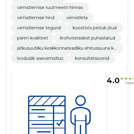
viimistlemise ruutmeetri hinnas
viimistlemise hind
viimistleta
viimistlemise tegurid
koostöös peitub jõud
parim kvaliteet
krohviteradest puhastatud
jätkusuutliku keskkonnateadliku ehitussuuna ku
junemisel
looduslik siseviimistlus
konsultatsioonid
4.0
1 hin