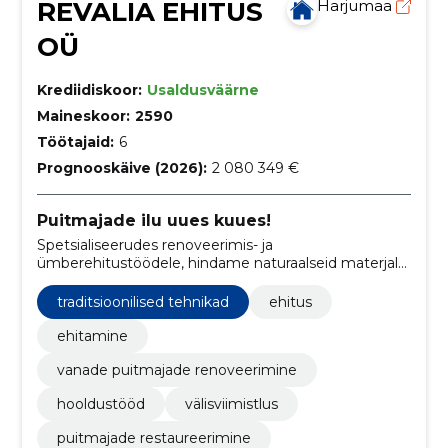
REVALIA EHITUS
Harjumaa
OÜ
Krediidiskoor:
Usaldusväärne
Maineskoor:
2590
Töötajaid:
6
Prognooskäive (2026):
2 080 349 €
Puitmajade ilu uues kuues!
Spetsialiseerudes renoveerimis- ja
ümberehitustöödele, hindame naturaalseid materjale
ja suviseid välitöid. Oleme valmis muutma iga
puitkonstruktsiooni või mahajäetud hoone uueks ja
traditsioonilised tehnikad
ehitus
ilusaks.
ehitamine
vanade puitmajade renoveerimine
hooldustööd
välisviimistlus
puitmajade restaureerimine