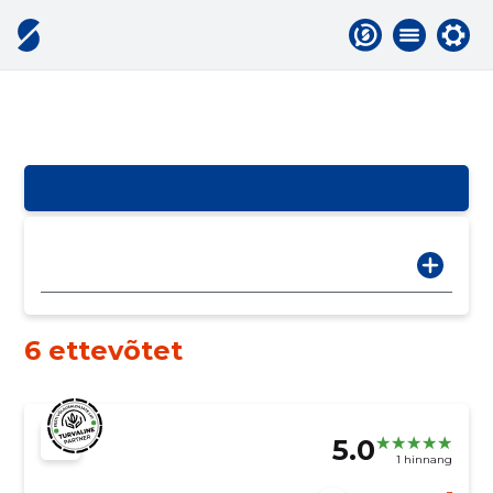
6 ettevõtet
5.0
1 hinnang