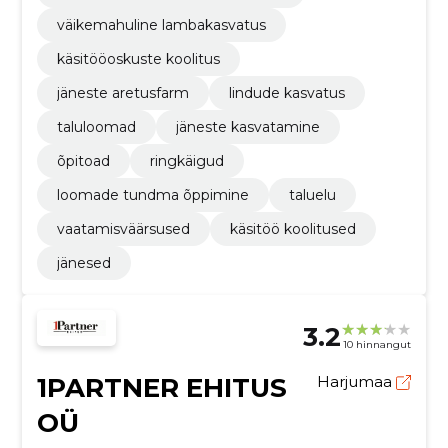
väikemahuline lambakasvatus
käsitööoskuste koolitus
jäneste aretusfarm
lindude kasvatus
taluloomad
jäneste kasvatamine
õpitoad
ringkäigud
loomade tundma õppimine
taluelu
vaatamisväärsused
käsitöö koolitused
jänesed
3.2
10 hinnangut
1PARTNER EHITUS
Harjumaa
OÜ