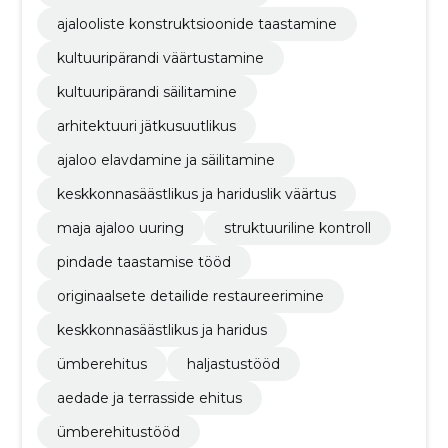
ajalooliste konstruktsioonide taastamine
kultuuripärandi väärtustamine
kultuuripärandi säilitamine
arhitektuuri jätkusuutlikus
ajaloo elavdamine ja säilitamine
keskkonnasäästlikus ja hariduslik väärtus
maja ajaloo uuring
struktuuriline kontroll
pindade taastamise tööd
originaalsete detailide restaureerimine
keskkonnasäästlikus ja haridus
ümberehitus
haljastustööd
aedade ja terrasside ehitus
ümberehitustööd