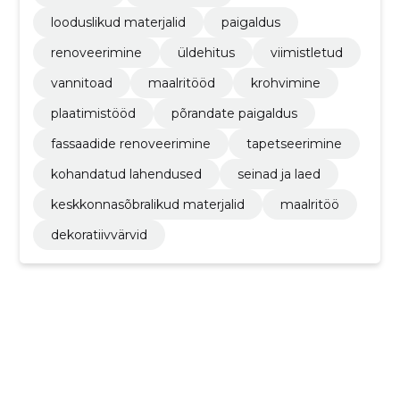
looduslikud materjalid
paigaldus
renoveerimine
üldehitus
viimistletud
vannitoad
maalritööd
krohvimine
plaatimistööd
põrandate paigaldus
fassaadide renoveerimine
tapetseerimine
kohandatud lahendused
seinad ja laed
keskkonnasõbralikud materjalid
maalritöö
dekoratiivvärvid