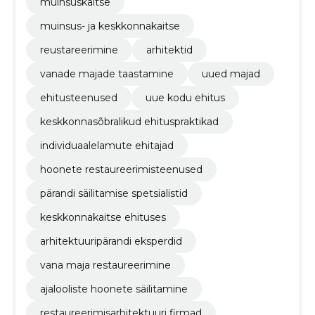
muinsuskaitse
muinsus- ja keskkonnakaitse
reustareerimine
arhitektid
vanade majade taastamine
uued majad
ehitusteenused
uue kodu ehitus
keskkonnasõbralikud ehituspraktikad
individuaalelamute ehitajad
hoonete restaureerimisteenused
pärandi säilitamise spetsialistid
keskkonnakaitse ehituses
arhitektuuripärandi eksperdid
vana maja restaureerimine
ajalooliste hoonete säilitamine
restaureerimisarhitektuuri firmad