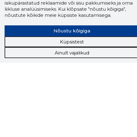
isikupärastatud reklaamide või sisu pakkumiseks ja oma
liikluse analüüsimiseks. Kui klõpsate "nõustu kõigiga",
nõustute kõikide meie küpsiste kasutamisega.
Näed helistaja tausta!
Storybooki Äpp toob
Sinuni
OTSEKONTAKTID
400 000 Eesti
Nõustu kõigiga
ettevõtte ja isikute kohta (juhid, ametnikud).
Andmed on rikastatud maksevõime ja
Küpsistest
finantsinfoga.
Ainult vajalikud
Tööriistad
Sooduspakkumised
Hanked
Tööturg
Sihtkliendid
Rakendused
Lisavõimalused
Inforegister
Krediidihaldus