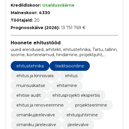
Krediidiskoor:
Usaldusväärne
Maineskoor:
4330
Töötajaid:
20
Prognooskäive (2026):
13 751 769 €
Hoonete ehitustööd
uued arendused, arhitekt, ehitustehnika, Tartu, tallinn,
soome, korterelamud, hindamine, projektijuht,
ehitustööde peatöövõtt
ehitustehnika
traditsiooniline
ehitus ja kinnisvara
ehitus
muinsuskaitse
ehitamine
ehitise audit
ehitusprojekti ekspertiis
ehitus ja renoveerimine
projekteerimine
omanikujärelevalve
ehitusjuhtimine
omaniku järelevalve
järelevalve