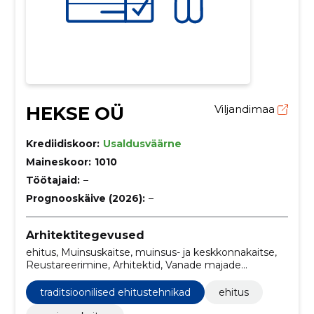
HEKSE OÜ
Viljandimaa
Krediidiskoor:
Usaldusväärne
Maineskoor:
1010
Töötajaid:
–
Prognooskäive (2026):
–
Arhitektitegevused
ehitus, Muinsuskaitse, muinsus- ja keskkonnakaitse,
Reustareerimine, Arhitektid, Vanade majade
taastamine, uued majad, ehitusteenused, uue kodu
ehitus, keskkonnasõbralikud ehituspraktikad
traditsioonilised ehitustehnikad
ehitus