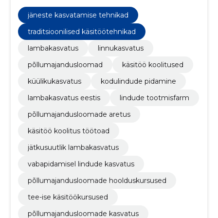
pidamine, lambakasvatus Eestis, lindude
tootmisfarm, põllumajandusloomade aretus, käsitöö
jäneste kasvatamise tehnikad
koolitus töötoad
traditsioonilised käsitöötehnikad
lambakasvatus
linnukasvatus
põllumajandusloomad
käsitöö koolitused
küülikukasvatus
kodulindude pidamine
lambakasvatus eestis
lindude tootmisfarm
põllumajandusloomade aretus
käsitöö koolitus töötoad
jätkusuutlik lambakasvatus
vabapidamisel lindude kasvatus
põllumajandusloomade hoolduskursused
tee-ise käsitöökursused
põllumajandusloomade kasvatus