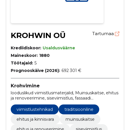
KROHWIN OÜ
Tartumaa
Krediidiskoor:
Usaldusväärne
Maineskoor:
1880
Töötajaid:
5
Prognooskäive (2026):
692 301 €
Krohvimine
looduslikud viimistlusmaterjalid, Muinsuskaitse, ehitus
ja renoveerimine, siseviimistlus, fassaadi
renoveerimine, efektpinnad looduslike materjalidega,
muinsuskaitse objektid, savi ja lubikrohvide
viimistlustehnikad
traditsiooniline
edasimüük, konsultatsioonid ja koolitused,
viimistlustehnikad
ehitus ja kinnisvara
muinsuskaitse
ehitus ja renoveerimine
siseviimistlus