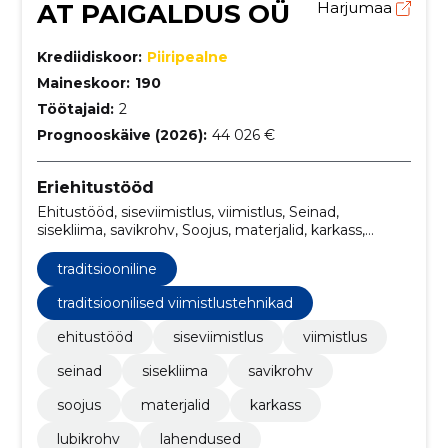
AT PAIGALDUS OÜ
Harjumaa
Krediidiskoor:
Piiripealne
Maineskoor:
190
Töötajaid:
2
Prognooskäive (2026):
44 026 €
Eriehitustööd
Ehitustööd, siseviimistlus, viimistlus, Seinad,
sisekliima, savikrohv, Soojus, materjalid, karkass,
lubikrohv
traditsiooniline
traditsioonilised viimistlustehnikad
ehitustööd
siseviimistlus
viimistlus
seinad
sisekliima
savikrohv
soojus
materjalid
karkass
lubikrohv
lahendused