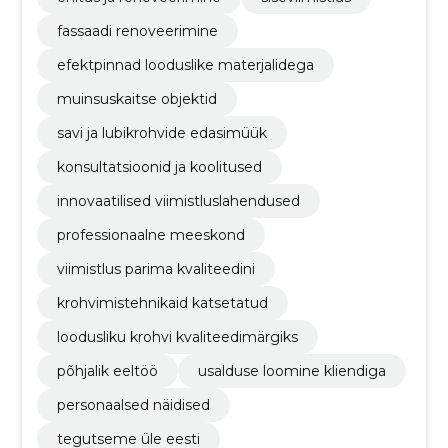
fassaadi renoveerimine
efektpinnad looduslike materjalidega
muinsuskaitse objektid
savi ja lubikrohvide edasimüük
konsultatsioonid ja koolitused
innovaatilised viimistluslahendused
professionaalne meeskond
viimistlus parima kvaliteedini
krohvimistehnikaid katsetatud
loodusliku krohvi kvaliteedimärgiks
põhjalik eeltöö
usalduse loomine kliendiga
personaalsed näidised
tegutseme üle eesti