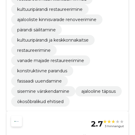
kultuuripärandi restaureerimine
ajalooliste kinnisvarade renoveerimine
pärandi säilitamine
kultuuripärandi ja keskkonnakaitse
restaureerimine
vanade majade restaureerimine
konstruktiivne parandus
fassaadi uuendamine
sisemine värskendamine
ajalooline täpsus
ökosõbralikud ehitised
2.7
3 hinnangut