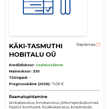
KÄKI-TASMUTHI
Raplamaa
HOBITALU OÜ
Krediidiskoor:
Usaldusväärne
Maineskoor:
330
Töötajaid:
–
Prognooskäive (2026):
7428 €
Raamatupidamine
lambakasvatus, linnukasvatus, põllumajandusloomad,
Käsitöö koolitused, Küülikukasvatus, kodulindude