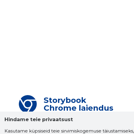
Storybook
Chrome laiendus
Hindame teie privaatsust
Storybooki laiendus ütleb Sulle, mis firma
veebilehel Sa parajasti viibid ja kui usaldusväärne
Kasutame küpsiseid teie sirvimiskogemuse täiustamiseks,
see firma täna on.
LAADI LAIENDUS ALLA