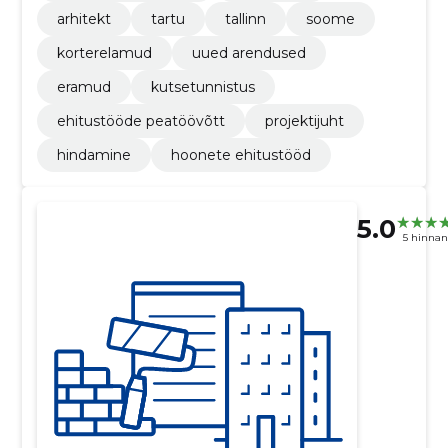
arhitekt
tartu
tallinn
soome
korterelamud
uued arendused
eramud
kutsetunnistus
ehitustööde peatöövõtt
projektijuht
hindamine
hoonete ehitustööd
5.0
5 hinna