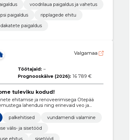
aigaldus
voodrilaua paigaldus ja vahetus
ipsi paigaldus
ripplagede ehitu
dakatete paigaldus
Valgamaa
Töötajaid:
–
Prognooskäive (2026):
16 789 €
oome tuleviku kodud!
te ehitamise ja renoveerimisega Otepää
gemustega lahendusi ning erinevaid veo ja
palkehitised
vundamendi valamine
se välis- ja sisetööd
use ehitus
sisetööd