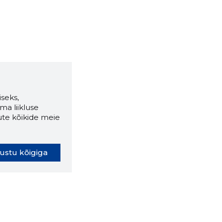
seks,
ma liikluse
ute kõikide meie
ustu kõigiga