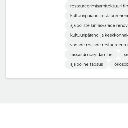
restaureerimisarhitektuuri fi
kultuuripärandi restaureerim
ajalooliste kinnisvarade reno
kultuuripärandi ja keskkonnak
vanade majade restaureerim
fassaadi uuendamine
s
ajalooline täpsus
ökosõb