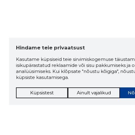
Hindame teie privaatsust
Kasutame küpsiseid teie sirvimiskogemuse täiustami
isikupärastatud reklaamide või sisu pakkumiseks ja o
analüüsimiseks. Kui klõpsate "nõustu kõigiga", nõust
küpsiste kasutamisega.
Küpsistest
Ainult vajalikud
Nõ