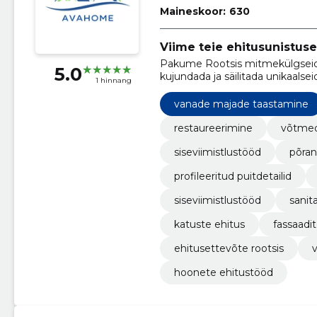
Maineskoor:
630
Viime teie ehitusunistuse
Pakume Rootsis mitmekülgseid e
5.0
kujundada ja säilitada unikaalsei
1 hinnang
vanade majade taastamine
restaureerimine
võtmed
siseviimistlustööd
põra
profileeritud puitdetailid
siseviimistlustööd
sanit
katuste ehitus
fassaadi
ehitusettevõte rootsis
hoonete ehitustööd