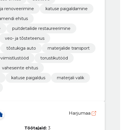
ja renoveerimine
katuse paigaldamine
amendi ehitus
e
puitdetailide restaureerimine
veo- ja tõsteteenus
tõstukiga auto
materjalide transport
eviimistlustööd
torustikutööd
vaheseinte ehitus
katuse paigaldus
materjali valik
Harjumaa
Töötajaid:
3