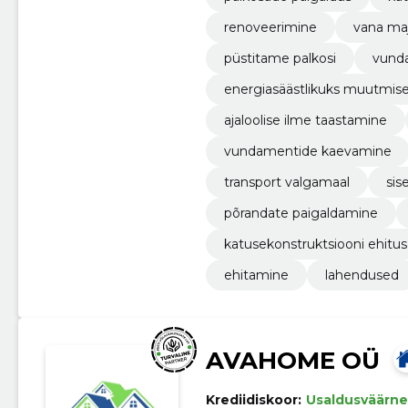
renoveerimine
vana ma
püstitame palkosi
vund
energiasäästlikuks muutmis
ajaloolise ilme taastamine
vundamentide kaevamine
transport valgamaal
sis
põrandate paigaldamine
katusekonstruktsiooni ehitus
ehitamine
lahendused
AVAHOME OÜ
Krediidiskoor:
Usaldusväärne