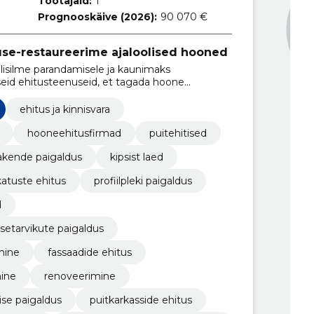
Töötajaid:
1
Prognooskäive (2026):
90 070 €
use-restaureerime ajaloolised hooned
isilme parandamisele ja kaunimaks
eid ehitusteenuseid, et tagada hoone
stamine ning klientide rahulolu.
ehitus ja kinnisvara
hooneehitusfirmad
puitehitised
akende paigaldus
kipsist laed
atuste ehitus
profiilpleki paigaldus
d
etarvikute paigaldus
mine
fassaadide ehitus
ine
renoveerimine
ise paigaldus
puitkarkasside ehitus