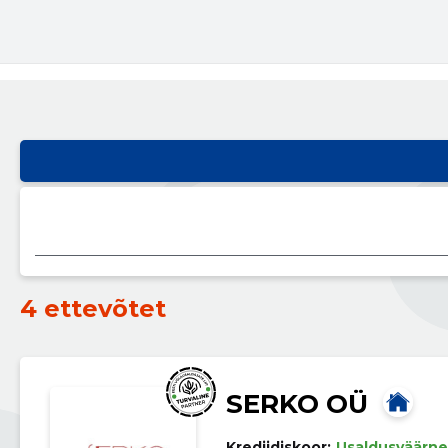
4 ettevõtet
SERKO OÜ
Krediidiskoor:
Usaldusväärne