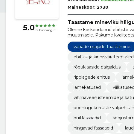
Maineskoor:
2730
Taastame mineviku hiilg
5.0
Oleme keskendunud ehitiste väl
2 hinnangut
muutmisele. Pakume kvaliteets
esteetiline ja funktsionaalne taa
vanade majade taastamine
ehitus- ja kinnisvarateenused
rõduklaaside paigaldus
ripplagede ehitus
lamek
lamekatused
viilkatuse
vihmaveesüsteemide ja katus
pööningukorruste väljaehita
puitfassaadid
soojustam
hingavad fassaadid
laud