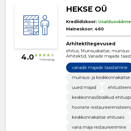
HEKSE OÜ
Krediidiskoor:
Usaldusväärne
Maineskoor:
460
Arhitektitegevused
ehitus, Muinsuskaitse, muinsus-
4.0
Arhitektid, Vanade majade taas
1 hinnang
ehitus, keskkonnasõbralikud ehi
vanade majade taastamine
muinsus- ja keskkonnakaitse
uued majad
ehitusteen
keskkonnasõbralikud ehitusp
hoonete restaureerimisteen
keskkonnakaitse ehituses
vana maja restaureerimine