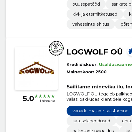
puusepatööd
sarikate p
kivi- ja eterniitkatused
k
vaheseinte ehitus
põran
LOGWOLF OÜ
Krediidiskoor:
Usaldusväärne
Maineskoor:
2500
Säilitame mineviku ilu, l
LOGWOLF OÜ tegeleb palkhoone
5.0
vallas, pakkudes klientidele ko
1 hinnang
tõsteteenuseid.
vanade majade taastamine
katuselahendused
ehitu
palkosade paigaldus
kat