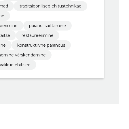
rmad
traditsioonilised ehitustehnikad
ine
veerimine
pärandi säilitamine
aitse
restaureerimine
ine
konstruktiivne parandus
isemine värskendamine
ralikud ehitised