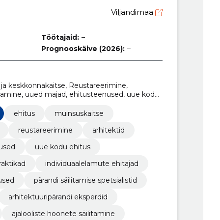
Viljandimaa
Töötajaid:
–
Prognooskäive (2026):
–
 ja keskkonnakaitse, Reustareerimine,
tamine, uued majad, ehitusteenused, uue kodu
tuspraktikad
ehitus
muinsuskaitse
reustareerimine
arhitektid
used
uue kodu ehitus
raktikad
individuaalelamute ehitajad
used
pärandi säilitamise spetsialistid
arhitektuuripärandi eksperdid
ajalooliste hoonete säilitamine