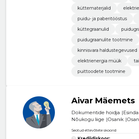
küttematerjalid
elektri
puidu- ja paberitööstus
küttegraanulid
puidugr
puidugraanulite tootmine
kinnisvara haldustegevused
elektrienergia müük
ta
puittoodete tootmine
Aivar Mäemets
Dokumentide hoidja
Esinda
Nõukogu liige
Osanik
Osan
Seotud ettevõtete skoorid
Krediidiskoor:
...