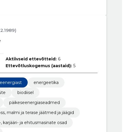
02.1989)
e
Aktiivseid ettevõtteid:
6
Ettevõtluskogemus (aastaid):
5
leenergiast
energeetika
üte
biodiisel
päikeseenergiaseadmed
oss, malmi ja terase jäätmed ja jäägid
 karjääri- ja ehitusmasinate osad