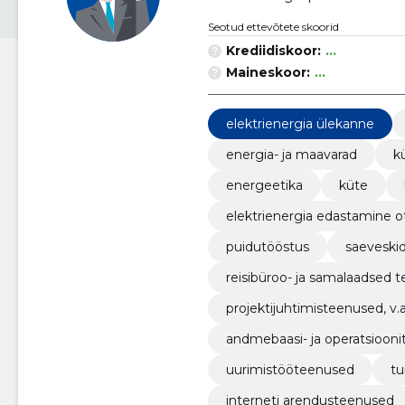
Seotud ettevõtete skoorid
Krediidiskoor:
...
Maineskoor:
...
elektrienergia ülekanne
energia- ja maavarad
k
energeetika
küte
elektrienergia edastamine ot
puidutööstus
saeveski
reisibüroo- ja samalaadsed 
projektijuhtimisteenused, v.
andmebaasi- ja operatsioon
uurimistööteenused
t
interneti arendusteenused