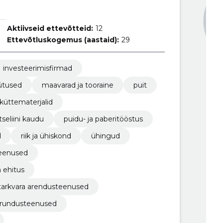
Aktiivseid ettevõtteid:
12
Ettevõtluskogemus (aastaid):
29
investeerimisfirmad
ütused
maavarad ja tooraine
puit
küttematerjalid
seliini kaudu
puidu- ja paberitööstus
d
riik ja ühiskond
ühingud
teenused
a ehitus
itarkvara arendusteenused
urundusteenused