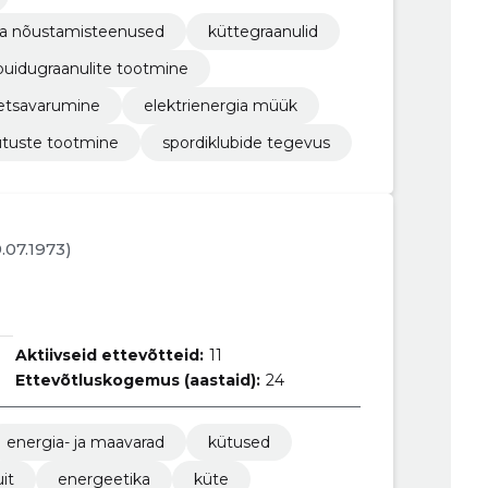
ja nõustamisteenused
küttegraanulid
puidugraanulite tootmine
tsavarumine
elektrienergia müük
ütuste tootmine
spordiklubide tegevus
9.07.1973)
Aktiivseid ettevõtteid:
11
Ettevõtluskogemus (aastaid):
24
energia- ja maavarad
kütused
it
energeetika
küte