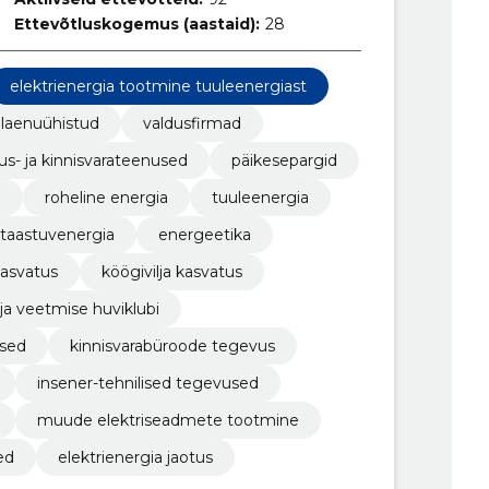
Ettevõtluskogemus (aastaid):
28
elektrienergia tootmine tuuleenergiast
laenuühistud
valdusfirmad
us- ja kinnisvarateenused
päikesepargid
d
roheline energia
tuuleenergia
taastuvenergia
energeetika
asvatus
köögivilja kasvatus
ja veetmise huviklubi
sed
kinnisvarabüroode tegevus
insener-tehnilised tegevused
muude elektriseadmete tootmine
ed
elektrienergia jaotus