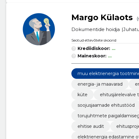
Margo Külaots
(
Dokumentide hoidja
Juhatu
Seotud ettevõtete skoorid
Krediidiskoor:
...
Maineskoor:
...
muu elektrienergia tootmin
energia- ja maavarad
e
küte
ehitusjärelevalve
soojusjaamade ehitustööd
torujuhtmete paigaldamiseg
ehitise audit
ehitusproje
elektrienergia edastamine ot