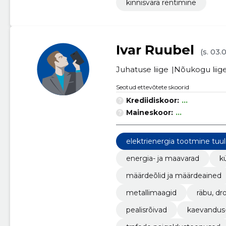
kinnisvara rentimine
Ivar Ruubel
(s. 03.
Juhatuse liige
Nõukogu liig
Seotud ettevõtete skoorid
Krediidiskoor:
...
Maineskoor:
...
elektrienergia tootmine tuu
energia- ja maavarad
k
määrdeõlid ja määrdeained
metallimaagid
räbu, dr
pealisrõivad
kaevandus-,