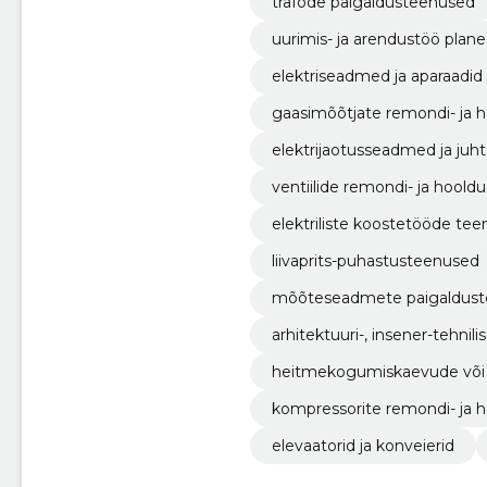
trafode paigaldusteenused
uurimis- ja arendustöö plane
elektriseadmed ja aparaadid
gaasimõõtjate remondi- ja 
elektrijaotusseadmed ja juh
ventiilide remondi- ja hool
elektriliste koostetööde te
liivaprits-puhastusteenused
mõõteseadmete paigaldus
arhitektuuri-, insener-tehn
heitmekogumiskaevude või
kompressorite remondi- ja 
elevaatorid ja konveierid