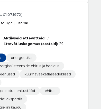
s. 01.07.1972)
se liige
Osanik
Aktiivseid ettevõtteid:
7
Ettevõtluskogemus (aastaid):
29
e
energeetika
nergiasüsteemide ehitus ja hooldus
 teenused
kuumaveekatlaseadeldised
a seotud ehitustööd
ehitus
kti ekspertiis
seliini kaudu