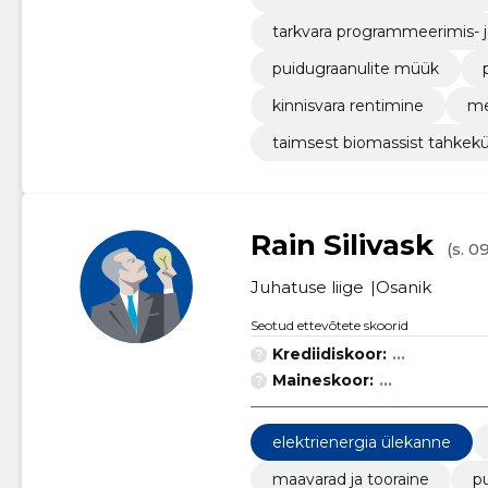
tarkvara programmeerimis- 
puidugraanulite müük
kinnisvara rentimine
me
taimsest biomassist tahkek
Rain Silivask
(s. 0
Juhatuse liige
Osanik
Seotud ettevõtete skoorid
Krediidiskoor:
...
Maineskoor:
...
elektrienergia ülekanne
maavarad ja tooraine
pu