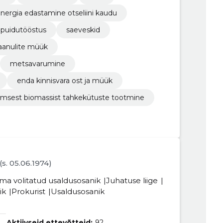
energia edastamine otseliini kaudu
puidutööstus
saeveskid
aanulite müük
metsavarumine
enda kinnisvara ost ja müük
imsest biomassist tahkekütuste tootmine
(s. 05.06.1974)
ma volitatud usaldusosanik
Juhatuse liige
ik
Prokurist
Usaldusosanik
Aktiivseid ettevõtteid:
92