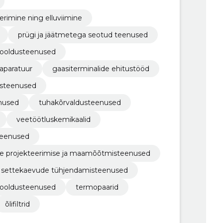
erimine ning elluviimine
prügi ja jäätmetega seotud teenused
hooldusteenused
taparatuur
gaasiterminalide ehitustööd
dusteenused
enused
tuhakõrvaldusteenused
veetöötluskemikaalid
teenused
ilise projekteerimise ja maamõõtmisteenused
 settekaevude tühjendamisteenused
hooldusteenused
termopaarid
õlifiltrid