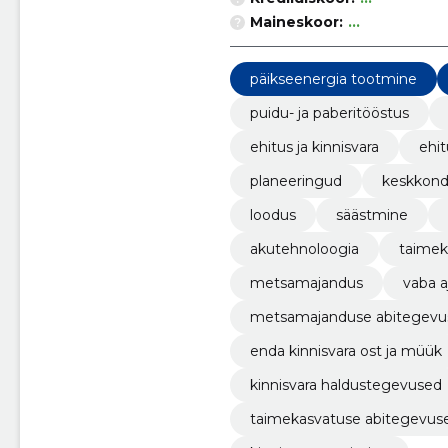
Maineskoor:
...
päikseenergia tootmine
puidu- ja paberitööstus
ehitus ja kinnisvara
ehit
planeeringud
keskkon
loodus
säästmine
akutehnoloogia
taimek
metsamajandus
vaba a
metsamajanduse abitegevu
enda kinnisvara ost ja müük
kinnisvara haldustegevused
taimekasvatuse abitegevus