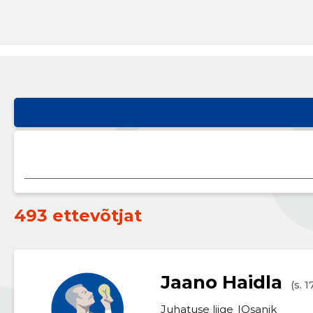
493 ettevõtjat
Jaano Haidla
(s. 1
Juhatuse liige
Osanik