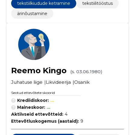
tekstiilkiudude ketramine
tekstiilitööstus
ärinõustamine
Reemo Kingo
(s. 03.06.1980)
Juhatuse liige
Likvideerija
Osanik
Seotud ettevõtete skoorid
Krediidiskoor:
...
Maineskoor:
...
Aktiivseid ettevõtteid:
4
Ettevõtluskogemus (aastaid):
9