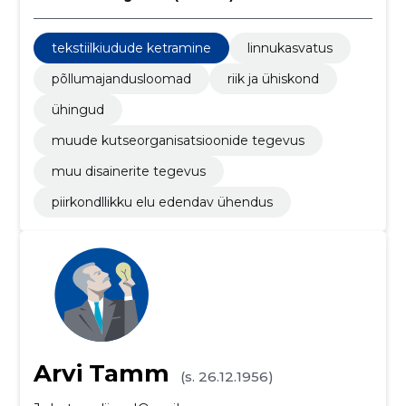
tekstiilkiudude ketramine
linnukasvatus
põllumajandusloomad
riik ja ühiskond
ühingud
muude kutseorganisatsioonide tegevus
muu disainerite tegevus
piirkondllikku elu edendav ühendus
Arvi Tamm
(s. 26.12.1956)