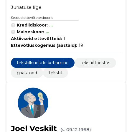
Juhatuse liige
Seotud ettevõtete skoorid
Krediidiskoor:
...
Maineskoor:
...
Aktiivseid ettevõtteid:
1
Ettevõtluskogemus (aastaid):
19
tekstiilkiudude ketramine
tekstiilitööstus
gaasitööd
tekstiil
Joel Veskilt
(s. 09.12.1968)