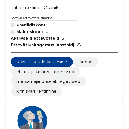
Juhatuse liige
Osanik
Seotud ettevõtete skoorid
Krediidiskoor:
...
Maineskoor:
...
Aktiivseid ettevõtteid:
3
Ettevõtluskogemus (aastaid):
27
tekstiilkiudude ketramine
lõngad
ehitus- ja kinnisvarateenused
metsamajanduse abitegevused
kinnisvara rentimine