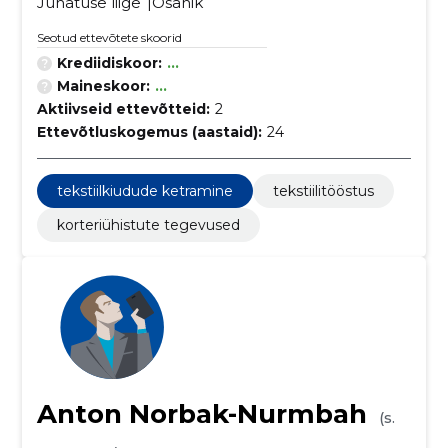
Juhatuse liige
Osanik
Seotud ettevõtete skoorid
Krediidiskoor:
...
Maineskoor:
...
Aktiivseid ettevõtteid:
2
Ettevõtluskogemus (aastaid):
24
tekstiilkiudude ketramine
tekstiilitööstus
korteriühistute tegevused
Anton Norbak-Nurmbah
(s.