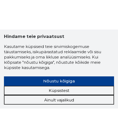
Hindame teie privaatsust
Kasutame küpsiseid teie sirvimiskogemuse
täiustamiseks, isikupärastatud reklaamide või sisu
pakkumiseks ja oma liikluse analüüsimiseks. Kui
klõpsate "nõustu kõigiga", nõustute kõikide meie
küpsiste kasutamisega.
Nõustu kõigiga
Küpsistest
Ainult vajalikud