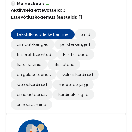
Maineskoor:
...
Aktiivseid ettevõtteid:
3
Ettevõtluskogemus (aastaid):
11
tekstiilkiudude ketramine
tüllid
dimout-kangad
polsterkangad
fr-sertifitseeritud
kardinapuud
kardinasiinid
fiksaatorid
paigaldusteenus
valmiskardinad
rätsepkardinad
mõõtude järgi
õmblusteenus
kardinakangad
ärinõustamine