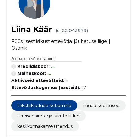
Liina Käär
(s. 22.04.1979)
Füüsilisest isikust ettevõtja
Juhatuse liige
Osanik
Seotud ettevõtete skoorid
Krediidiskoor:
...
Maineskoor:
...
Aktiivseid ettevõtteid:
4
Ettevõtluskogemus (aastaid):
17
tekstiilkiudude ketramine
muud koolitused
tervisehäiretega isikute liidud
keskkonnakaitse ühendus