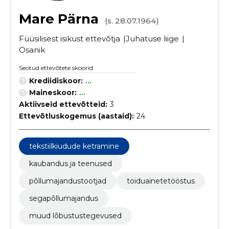
Mare Pärna
(s. 28.07.1964)
Füüsilisest isikust ettevõtja
Juhatuse liige
Osanik
Seotud ettevõtete skoorid
Krediidiskoor:
...
Maineskoor:
...
Aktiivseid ettevõtteid:
3
Ettevõtluskogemus (aastaid):
24
tekstiilkiudude ketramine
kaubandus ja teenused
põllumajandustootjad
toiduainetetööstus
segapõllumajandus
muud lõbustustegevused