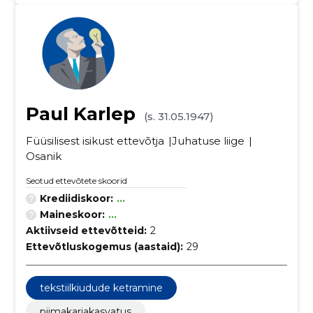
Paul Karlep
(s. 31.05.1947)
Füüsilisest isikust ettevõtja
Juhatuse liige
Osanik
Seotud ettevõtete skoorid
Krediidiskoor:
...
Maineskoor:
...
Aktiivseid ettevõtteid:
2
Ettevõtluskogemus (aastaid):
29
tekstiilkiudude ketramine
piimakarjakasvatus