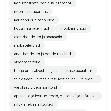
kodumasinate hooldus ja remont
internetikaubandus
kaubandus ja teenused
kodumasinate müük
mööblisalongid
elektriseadmed ja aparaadid
mobiiltelefonid
arvutiseadmed ja nende tarvikud
videomonitorid
heli ja pildi salvestuse ja taasesituse aparatuur
televisiooni- ja raadiovastuvõtjad, heli- või videos
alvestus- ja taasesitusseadmed
värvilised videomonitorid
aparaadid ja instrumendid, mis on välja töötatud
demonstratsiooni otstarbel
info- ja reklaamitooted