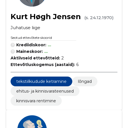
Kurt Høgh Jensen
(s. 24.12.1970)
Juhatuse liige
Seotud ettevõtete skoorid
Krediidiskoor:
...
Maineskoor:
...
Aktiivseid ettevõtteid:
2
Ettevõtluskogemus (aastaid):
6
tekstiilkiudude ketramine
lõngad
ehitus- ja kinnisvarateenused
kinnisvara rentimine