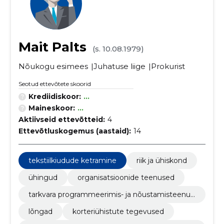
Mait Palts
(s. 10.08.1979)
Nõukogu esimees
Juhatuse liige
Prokurist
Seotud ettevõtete skoorid
Krediidiskoor:
...
Maineskoor:
...
Aktiivseid ettevõtteid:
4
Ettevõtluskogemus (aastaid):
14
tekstiilkiudude ketramine
riik ja ühiskond
ühingud
organisatsioonide teenused
tarkvara programmeerimis- ja nõustamisteenus
ed
lõngad
korteriühistute tegevused