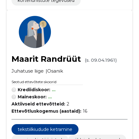
korteriühistute tegevused
Maarit Randrüüt
(s. 09.04.1961)
Juhatuse liige
Osanik
Seotud ettevõtete skoorid
Krediidiskoor:
...
Maineskoor:
...
Aktiivseid ettevõtteid:
2
Ettevõtluskogemus (aastaid):
16
tekstiilkiudude ketramine