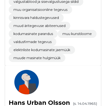
valgustablood ja sisevalgustusega sildid
muu organisatsiooniline tegevus
kinnisvara haldustegevused
muud äritegevuse abiteenused
kodumasinate parandus
muu kunstiloome
valdusfirmade tegevus
elektriliste kodumasinate jaemüük
muude masinate hulgimüük
Hans Urban Olsson
(s. 14.04.1965)