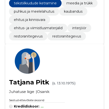
tekstiilkiudude ketramine
meedia ja trükk
puhkus ja meelelahutus
kaubandus
ehitus ja kinnisvara
ehitus- ja viimistlusmaterjalid
interjöör
restoranitegevus
restoranitegevus
Tatjana Pitk
(s. 13.10.1975)
Juhatuse liige
Osanik
Seotud ettevõtete skoorid
Krediidiskoor:
...