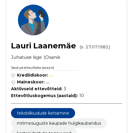
Lauri Laanemäe
(s. 27.07.1982)
Juhatuse liige
Osanik
Seotud ettevõtete skoorid
Krediidiskoor:
...
Maineskoor:
...
Aktiivseid ettevõtteid:
3
Ettevõtluskogemus (aastaid):
10
tekstiilkiudude ketramine
mitmesuguste kaupade hulgikaubandus