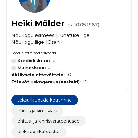
Heiki Mölder
(s. 10.05.1967)
Nõukogu esimees
Juhatuse liige
Nõukogu liige
Osanik
Seotud ettevõtete skoorid
Krediidiskoor:
...
Maineskoor:
...
Aktiivseid ettevõtteid:
10
Ettevõtluskogemus (aastaid):
30
tekstiilkiudude ketramine
ehitus ja kinnisvara
ehitus- ja kinnisvarateenused
elektroonikatööstus