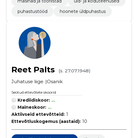
masinad ja tööriistad
üld- ja koduteenused
puhastustööd
hoonete üldpuhastus
Reet Palts
(s. 27.07.1948)
Juhatuse liige
Osanik
Seotud ettevõtete skoorid
Krediidiskoor:
...
Maineskoor:
...
Aktiivseid ettevõtteid:
1
Ettevõtluskogemus (aastaid):
10