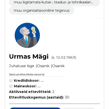
muu liigitamata kutse-, teadus- ja tehnikaalane
tegevus
muu organisatsiooniline tegevus
Urmas Mägi
(s. 12.02.1963)
Juhatuse liige
Osanik
Osanik
Seotud ettevõtete skoorid
Krediidiskoor:
...
Maineskoor:
...
Aktiivseid ettevõtteid:
2
Ettevõtluskogemus (aastaid):
30