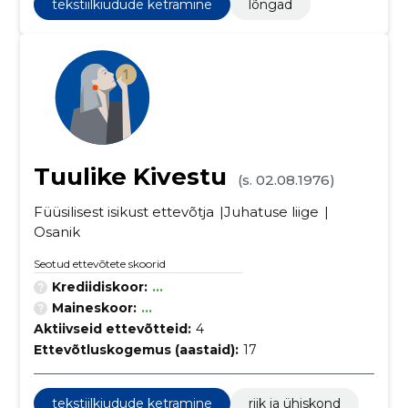
tekstiilkiudude ketramine
lõngad
Tuulike Kivestu
(s. 02.08.1976)
Füüsilisest isikust ettevõtja
Juhatuse liige
Osanik
Seotud ettevõtete skoorid
Krediidiskoor:
...
Maineskoor:
...
Aktiivseid ettevõtteid:
4
Ettevõtluskogemus (aastaid):
17
tekstiilkiudude ketramine
riik ja ühiskond