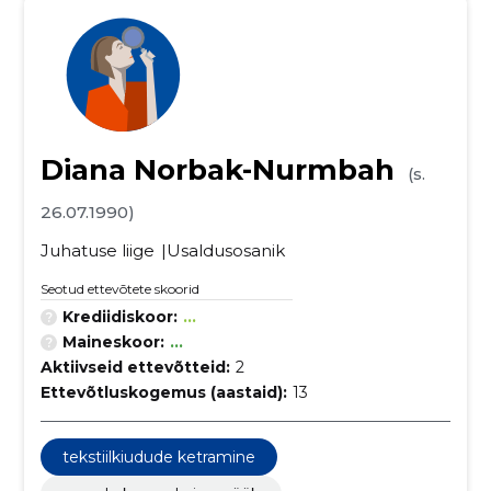
Diana Norbak-Nurmbah
(s.
26.07.1990)
Juhatuse liige
Usaldusosanik
Seotud ettevõtete skoorid
Krediidiskoor:
...
Maineskoor:
...
Aktiivseid ettevõtteid:
2
Ettevõtluskogemus (aastaid):
13
tekstiilkiudude ketramine