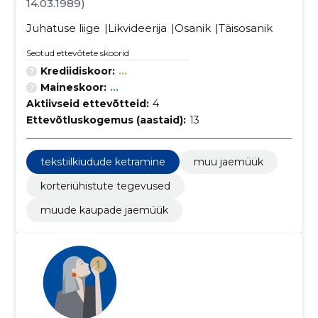
14.03.1989)
Juhatuse liige
Likvideerija
Osanik
Täisosanik
Seotud ettevõtete skoorid
Krediidiskoor:
...
Maineskoor:
...
Aktiivseid ettevõtteid:
4
Ettevõtluskogemus (aastaid):
13
tekstiilkiudude ketramine
muu jaemüük
korteriühistute tegevused
muude kaupade jaemüük