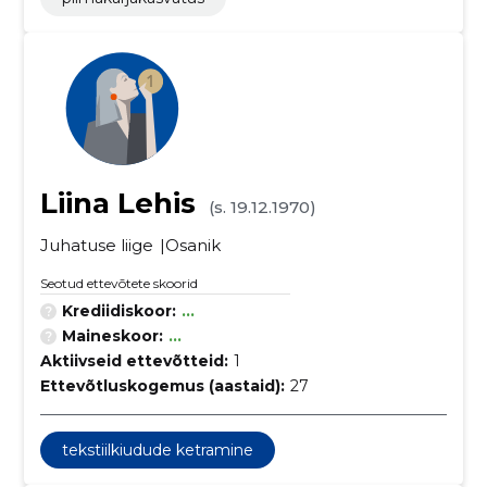
Liina Lehis
(s. 19.12.1970)
Juhatuse liige
Osanik
Seotud ettevõtete skoorid
Krediidiskoor:
...
Maineskoor:
...
Aktiivseid ettevõtteid:
1
Ettevõtluskogemus (aastaid):
27
tekstiilkiudude ketramine