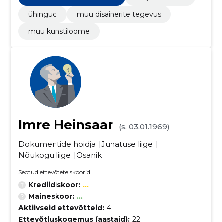
ühingud
muu disainerite tegevus
muu kunstiloome
Imre Heinsaar
(s. 03.01.1969)
Dokumentide hoidja
Juhatuse liige
Nõukogu liige
Osanik
Seotud ettevõtete skoorid
Krediidiskoor:
...
Maineskoor:
...
Aktiivseid ettevõtteid:
4
Ettevõtluskogemus (aastaid):
22