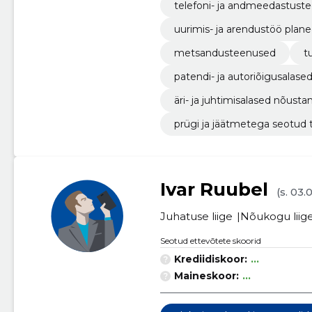
telefoni- ja andmeedastust
uurimis- ja arendustöö plane
metsandusteenused
t
patendi- ja autoriõigusalas
äri- ja juhtimisalased nõus
prügi ja jäätmetega seotud
Ivar Ruubel
(s. 03.
Juhatuse liige
Nõukogu liig
Seotud ettevõtete skoorid
Krediidiskoor:
...
Maineskoor:
...