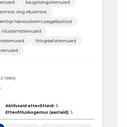
eenused
kaugotsinguteenused
erimine ning elluviimine
uletõrje häiresüsteemi paigaldustööd
ed nõustamisteenused
tamisteenused
fotograafiateenused
 teenused
02.1989)
e
Aktiivseid ettevõtteid:
6
Ettevõtluskogemus (aastaid):
5