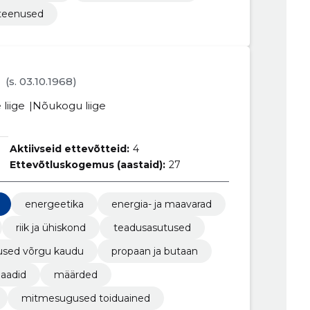
 teenused
(s. 03.10.1968)
liige
Nõukogu liige
Aktiivseid ettevõtteid:
4
Ettevõtluskogemus (aastaid):
27
energeetika
energia- ja maavarad
riik ja ühiskond
teadusasutused
used võrgu kaudu
propaan ja butaan
llaadid
määrded
mitmesugused toiduained