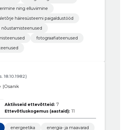
erimine ning elluviimine
uletõrje häiresüsteemi paigaldustööd
ed nõustamisteenused
tamisteenused
fotograafiateenused
 teenused
s. 18.10.1982)
e
Osanik
Aktiivseid ettevõtteid:
7
Ettevõtluskogemus (aastaid):
11
energeetika
energia- ja maavarad