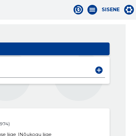
SISENE
1974)
se liige
Nõukogu liige