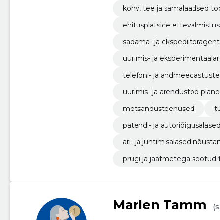
kohv, tee ja samalaadsed to
ehitusplatside ettevalmistu
sadama- ja ekspediitoragen
uurimis- ja eksperimentaal
telefoni- ja andmeedastust
uurimis- ja arendustöö plane
metsandusteenused
t
patendi- ja autoriõigusalas
äri- ja juhtimisalased nõus
prügi ja jäätmetega seotud
Marlen Tamm
(s