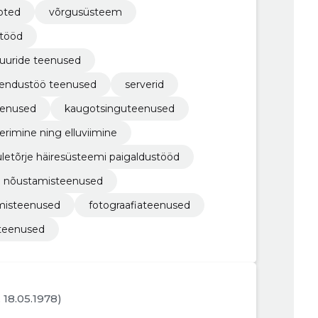
oted
võrgusüsteem
stööd
tuuride teenused
arendustöö teenused
serverid
eenused
kaugotsinguteenused
erimine ning elluviimine
uletõrje häiresüsteemi paigaldustööd
ed nõustamisteenused
tamisteenused
fotograafiateenused
 teenused
. 18.05.1978)