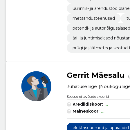
uurimis- ja arendustöö plane
metsandusteenused
t
patendi- ja autoriõigusalas
äri- ja juhtimisalased nõus
prügi ja jäätmetega seotud
Gerrit Mäesalu
(
Juhatuse liige
Nõukogu liig
Seotud ettevõtete skoorid
Krediidiskoor:
...
Maineskoor:
...
elektriseadmed ja aparaadid