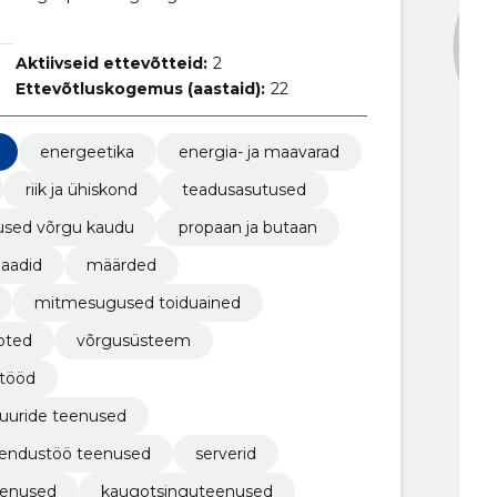
Aktiivseid ettevõtteid:
2
Ettevõtluskogemus (aastaid):
22
energeetika
energia- ja maavarad
riik ja ühiskond
teadusasutused
used võrgu kaudu
propaan ja butaan
llaadid
määrded
mitmesugused toiduained
oted
võrgusüsteem
stööd
tuuride teenused
arendustöö teenused
serverid
eenused
kaugotsinguteenused