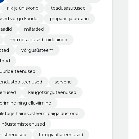
riik ja ühiskond
teadusasutused
used võrgu kaudu
propaan ja butaan
llaadid
määrded
mitmesugused toiduained
oted
võrgusüsteem
stööd
tuuride teenused
arendustöö teenused
serverid
eenused
kaugotsinguteenused
erimine ning elluviimine
uletõrje häiresüsteemi paigaldustööd
ed nõustamisteenused
tamisteenused
fotograafiateenused