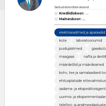
Seotud ettevõtete skoorid
Krediidiskoor:
...
Maineskoor:
...
elektriseadmed ja aparaadid
küte
laboratooriumid
puidujäätmed
gaasküt
maagaas
nafta ja desti
määrdeõlid ja määrdeained
kohv, tee ja samalaadsed to
ehitusplatside ettevalmistu
sadama- ja ekspediitoragen
uurimis- ja eksperimentaal
telefoni- ja andmeedastust