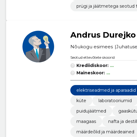
prügi ja jäätmetega seotud
Andrus Durejko
Nõukogu esimees
Juhatuse 
Seotud ettevõtete skoorid
Krediidiskoor:
...
Maineskoor:
...
elektriseadmed ja aparaadid
küte
laboratooriumid
puidujäätmed
gaasküt
maagaas
nafta ja desti
määrdeõlid ja määrdeained