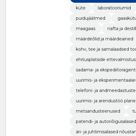
küte
laboratooriumid
puidujäätmed
gaasküt
maagaas
nafta ja desti
määrdeõlid ja määrdeained
kohv, tee ja samalaadsed to
ehitusplatside ettevalmistu
sadama- ja ekspediitoragen
uurimis- ja eksperimentaal
telefoni- ja andmeedastust
uurimis- ja arendustöö plane
metsandusteenused
t
patendi- ja autoriõigusalas
äri- ja juhtimisalased nõus