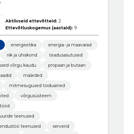
e
Aktiivseid ettevõtteid:
2
Ettevõtluskogemus (aastaid):
9
energeetika
energia- ja maavarad
riik ja ühiskond
teadusasutused
used võrgu kaudu
propaan ja butaan
llaadid
määrded
mitmesugused toiduained
oted
võrgusüsteem
stööd
tuuride teenused
arendustöö teenused
serverid