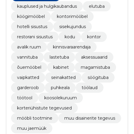
kauplused ja hulgikaubandus
elutuba
köögimööbel
kontorimööbel
hotelli sisustus
sisekujundus
restorani sisustus
kodu
kontor
avalik ruum
kinnisvaraarendaja
vannituba
lastetuba
aksessuaarid
õuemööbel
kabinet
magamistuba
vaipkatted
seinakatted
söögituba
garderoob
puhkeala
töölaud
töötool
koosolekuruum
korteriühistute tegevused
mööbli tootmine
muu disainerite tegevus
muu jaemüük