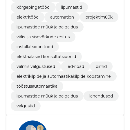
kõrgepingetööd
lipumastid
elektritööd
automation
projektimüük
lipumastide müük ja paigaldus
välis- ja sisevõrkude ehitus
installatsioonitööd
elektrialased konsultatsioonid
valmis valgustused
led-ribad
pirnid
elektrikilpide ja automaatikakilpide koostamine
tööstusautomaatika
lipumastide müük ja paigaldus
lahendused
valgustid