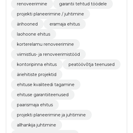
renoveerimine
garantii tehtud töödele
projekti planeerimine / juhtimine
ärihooned
eramaja ehitus
laohoone ehitus
korterelamu renoveerimine
viimistlus- ja renoveerimistööd
kontoripinna ehitus
peatöövõtja teenused
äriehitiste projektid
ehituse kvaliteedi tagamine
ehituse garantiiteenused
paarismaja ehitus
projekti planeerimine ja juhtimine
allhankija juhtimine