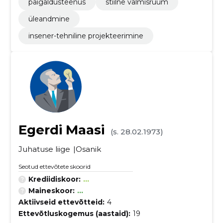
paigaldusteenus
stiilne valmisruum
üleandmine
insener-tehniline projekteerimine
Egerdi Maasi
(s. 28.02.1973)
Juhatuse liige
Osanik
Seotud ettevõtete skoorid
Krediidiskoor:
...
Maineskoor:
...
Aktiivseid ettevõtteid:
4
Ettevõtluskogemus (aastaid):
19