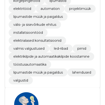
kõrgepingetööd
lipumastid
elektritööd
automation
projektimüük
lipumastide müük ja paigaldus
välis- ja sisevõrkude ehitus
installatsioonitööd
elektrialased konsultatsioonid
valmis valgustused
led-ribad
pirnid
elektrikilpide ja automaatikakilpide koostamine
tööstusautomaatika
lipumastide müük ja paigaldus
lahendused
valgustid