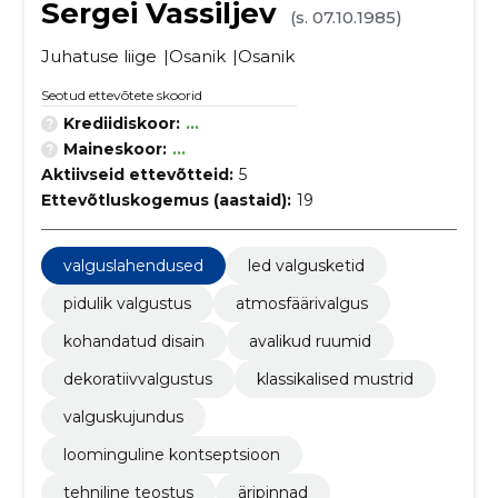
Sergei Vassiljev
(s. 07.10.1985)
Juhatuse liige
Osanik
Osanik
Seotud ettevõtete skoorid
Krediidiskoor:
...
Maineskoor:
...
Aktiivseid ettevõtteid:
5
Ettevõtluskogemus (aastaid):
19
valguslahendused
led valgusketid
pidulik valgustus
atmosfäärivalgus
kohandatud disain
avalikud ruumid
dekoratiivvalgustus
klassikalised mustrid
valguskujundus
loominguline kontseptsioon
tehniline teostus
äripinnad