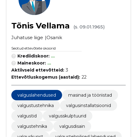
Tõnis Vellama
(s. 09.01.1965)
Juhatuse liige
Osanik
Seotud ettevõtete skoorid
Krediidiskoor:
...
Maineskoor:
...
Aktiivseid ettevõtteid:
3
Ettevõtluskogemus (aastaid):
22
valguslahendused
masinad ja tööriistad
valgustustehnika
valgusinstallatsioonid
valgustid
valgusskulptuurid
valgustehnika
valgusdisain
valguskunst
valgustehnilised lahendused