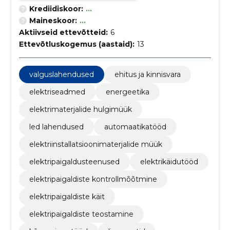
Krediidiskoor:
...
Maineskoor:
...
Aktiivseid ettevõtteid:
6
Ettevõtluskogemus (aastaid):
13
valguslahendused
ehitus ja kinnisvara
elektriseadmed
energeetika
elektrimaterjalide hulgimüük
led lahendused
automaatikatööd
elektriinstallatsioonimaterjalide müük
elektripaigaldusteenused
elektrikäidutööd
elektripaigaldiste kontrollmõõtmine
elektripaigaldiste käit
elektripaigaldiste teostamine