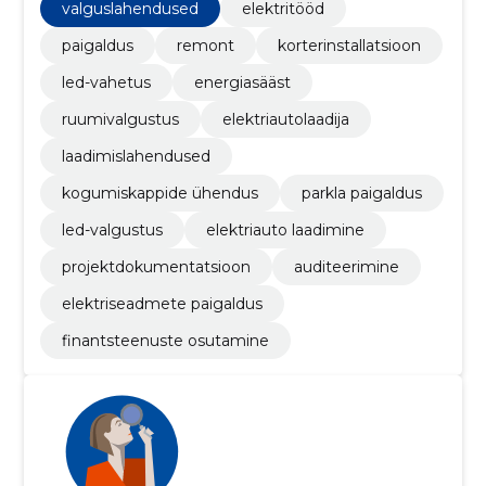
valguslahendused
elektritööd
paigaldus
remont
korterinstallatsioon
led-vahetus
energiasääst
ruumivalgustus
elektriautolaadija
laadimislahendused
kogumiskappide ühendus
parkla paigaldus
led-valgustus
elektriauto laadimine
projektdokumentatsioon
auditeerimine
elektriseadmete paigaldus
finantsteenuste osutamine