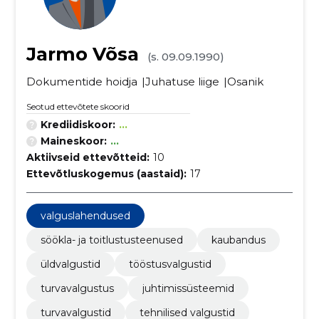
Jarmo Võsa
(s. 09.09.1990)
Dokumentide hoidja
Juhatuse liige
Osanik
Seotud ettevõtete skoorid
Krediidiskoor:
...
Maineskoor:
...
Aktiivseid ettevõtteid:
10
Ettevõtluskogemus (aastaid):
17
valguslahendused
söökla- ja toitlustusteenused
kaubandus
üldvalgustid
tööstusvalgustid
turvavalgustus
juhtimissüsteemid
turvavalgustid
tehnilised valgustid