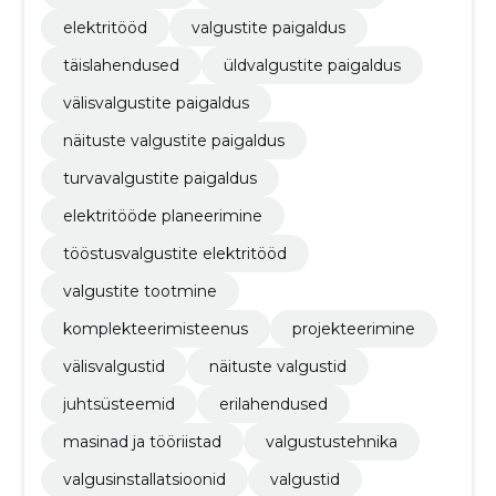
elektritööd
valgustite paigaldus
täislahendused
üldvalgustite paigaldus
välisvalgustite paigaldus
näituste valgustite paigaldus
turvavalgustite paigaldus
elektritööde planeerimine
tööstusvalgustite elektritööd
valgustite tootmine
komplekteerimisteenus
projekteerimine
välisvalgustid
näituste valgustid
juhtsüsteemid
erilahendused
masinad ja tööriistad
valgustustehnika
valgusinstallatsioonid
valgustid