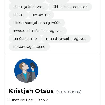
ehitus ja kinnisvara
üld- ja koduteenused
ehitus
ehitamine
elektrimaterjalide hulgimüük
investeerimisfondide tegevus
ärinõustamine
muu disainerite tegevus
reklaamiagentuurid
Kristjan Otsus
(s. 04.03.1984)
Juhatuse liige
Osanik