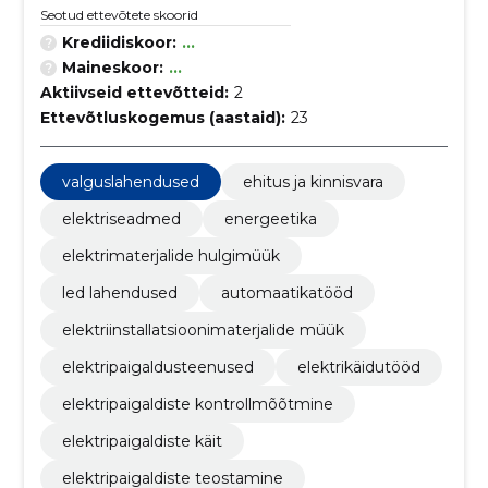
Seotud ettevõtete skoorid
Krediidiskoor:
...
Maineskoor:
...
Aktiivseid ettevõtteid:
2
Ettevõtluskogemus (aastaid):
23
valguslahendused
ehitus ja kinnisvara
elektriseadmed
energeetika
elektrimaterjalide hulgimüük
led lahendused
automaatikatööd
elektriinstallatsioonimaterjalide müük
elektripaigaldusteenused
elektrikäidutööd
elektripaigaldiste kontrollmõõtmine
elektripaigaldiste käit
elektripaigaldiste teostamine