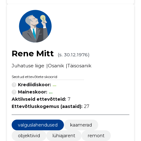
Rene Mitt
(s. 30.12.1976)
Juhatuse liige
Osanik
Täisosanik
Seotud ettevõtete skoorid
Krediidiskoor:
...
Maineskoor:
...
Aktiivseid ettevõtteid:
7
Ettevõtluskogemus (aastaid):
27
valguslahendused
kaamerad
objektiivid
lühiajarent
remont