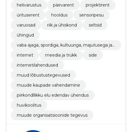
helivarustus
päevarent
projektirent
ürituserent
hooldus
sensoripesu
varuosad
riik ja ühiskond
seltsid
ühingud
vaba ajaga, spordiga, kultuuriga, majutusega ja r
estoranidega seotud hoonete ehitustööd
internet
meedia ja trükk
side
internetilahendused
muud lõbustustegevused
muude kaupade vahendamine
piirkondllikku elu edendav ühendus
huvikoolitus
muude organisatsioonide tegevus