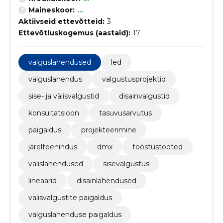
Maineskoor:
...
Aktiivseid ettevõtteid:
3
Ettevõtluskogemus (aastaid):
17
valguslahendused
led
valguslahendus
valgustusprojektid
sise- ja välisvalgustid
disainvalgustid
konsultatsioon
tasuvusarvutus
paigaldus
projekteerimine
järelteenindus
dmx
tööstustooted
välislahendused
sisevalgustus
lineaarid
disainlahendused
välisvalgustite paigaldus
valguslahenduse paigaldus