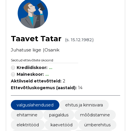
Taavet Tatar
(s. 15.12.1982)
Juhatuse liige
Osanik
Seotud ettevõtete skoorid
Krediidiskoor:
...
Maineskoor:
...
Aktiivseid ettevõtteid:
2
Ettevõtluskogemus (aastaid):
14
valguslahendused
ehitus ja kinnisvara
ehitamine
paigaldus
mõõdistamine
elektritööd
kaevetööd
ümberehitus