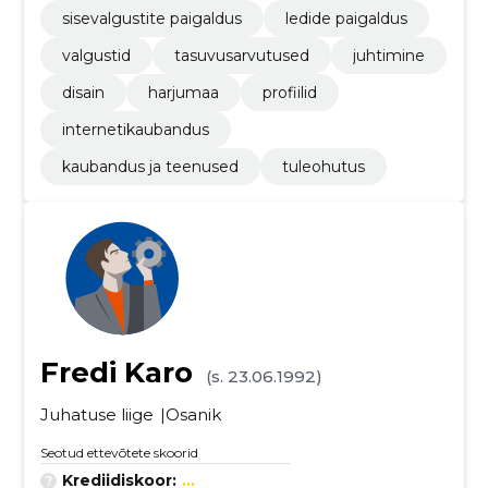
sisevalgustite paigaldus
ledide paigaldus
valgustid
tasuvusarvutused
juhtimine
disain
harjumaa
profiilid
internetikaubandus
kaubandus ja teenused
tuleohutus
Fredi Karo
(s. 23.06.1992)
Juhatuse liige
Osanik
Seotud ettevõtete skoorid
Krediidiskoor:
...