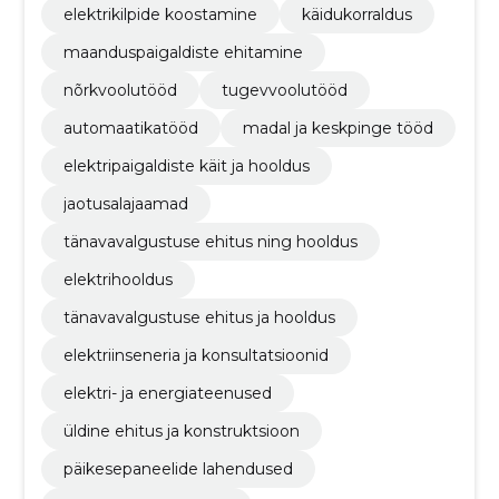
elektrikilpide koostamine
käidukorraldus
maanduspaigaldiste ehitamine
nõrkvoolutööd
tugevvoolutööd
automaatikatööd
madal ja keskpinge tööd
elektripaigaldiste käit ja hooldus
jaotusalajaamad
tänavavalgustuse ehitus ning hooldus
elektrihooldus
tänavavalgustuse ehitus ja hooldus
elektriinseneria ja konsultatsioonid
elektri- ja energiateenused
üldine ehitus ja konstruktsioon
päikesepaneelide lahendused