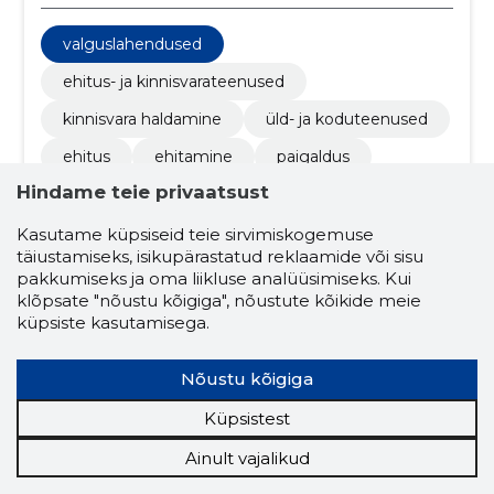
valguslahendused
ehitus- ja kinnisvarateenused
kinnisvara haldamine
üld- ja koduteenused
ehitus
ehitamine
paigaldus
Hindame teie privaatsust
renoveerimine
fassaad
korterelamu
seinad
materjalid
põrand
Kasutame küpsiseid teie sirvimiskogemuse
täiustamiseks, isikupärastatud reklaamide või sisu
looduskivi
naturaalne
harjumaa
pakkumiseks ja oma liikluse analüüsimiseks. Kui
klõpsate "nõustu kõigiga", nõustute kõikide meie
maalritööd
plaatimistööd
küpsiste kasutamisega.
fassaadilahendused
krohvimistööd
Nõustu kõigiga
krohvid
väljanägemise
Küpsistest
looduskivi paigaldus
led valgustus
muud äritegevuse abiteenused
Ainult vajalikud