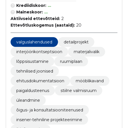
Krediidiskoor:
...
Maineskoor:
...
Aktiivseid ettevõtteid:
2
Ettevõtluskogemus (aastaid):
20
valguslahendused
detailprojekt
interjöörikontseptsioon
materjalivalik
lõppsisustamine
ruumiplaan
tehnilised joonised
ehitusdokumentatsioon
mööblikavand
paigaldusteenus
stiilne valmisruum
üleandmine
õigus- ja konsultatsiooniteenused
insener-tehniline projekteerimine