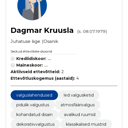
Dagmar Kruusla
(s. 08.07.1979)
Juhatuse liige
Osanik
Seotud ettevõtete skoorid
Krediidiskoor:
...
Maineskoor:
...
Aktiivseid ettevõtteid:
2
Ettevõtluskogemus (aastaid):
4
valguslahendused
led valgusketid
pidulik valgustus
atmosfäärivalgus
kohandatud disain
avalikud ruumid
dekoratiivvalgustus
klassikalised mustrid