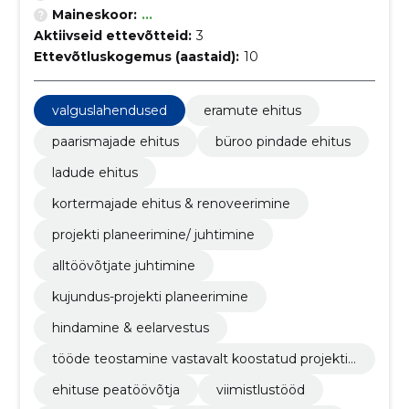
Maineskoor:
...
Aktiivseid ettevõtteid:
3
Ettevõtluskogemus (aastaid):
10
valguslahendused
eramute ehitus
paarismajade ehitus
büroo pindade ehitus
ladude ehitus
kortermajade ehitus & renoveerimine
projekti planeerimine/ juhtimine
alltöövõtjate juhtimine
kujundus-projekti planeerimine
hindamine & eelarvestus
tööde teostamine vastavalt koostatud projektid
ele ja tellijate soovile
ehituse peatöövõtja
viimistlustööd