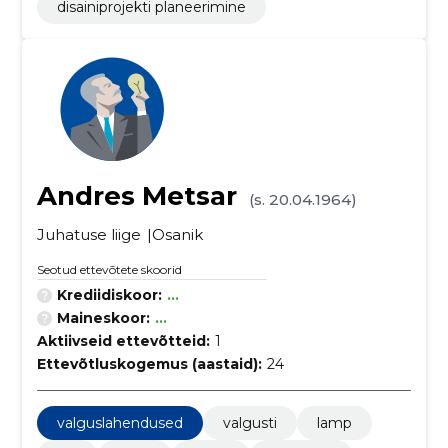
disainiprojekti planeerimine
Andres Metsar
(s. 20.04.1964)
Juhatuse liige
Osanik
Seotud ettevõtete skoorid
Krediidiskoor:
...
Maineskoor:
...
Aktiivseid ettevõtteid:
1
Ettevõtluskogemus (aastaid):
24
valguslahendused
valgusti
lamp