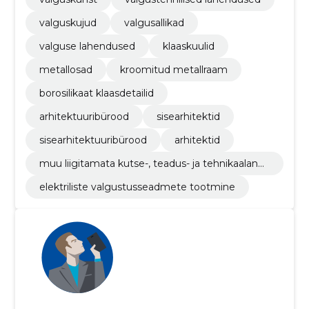
valguskujud
valgusallikad
valguse lahendused
klaaskuulid
metallosad
kroomitud metallraam
borosilikaat klaasdetailid
arhitektuuribürood
sisearhitektid
sisearhitektuuribürood
arhitektid
muu liigitamata kutse-, teadus- ja tehnikaalane
tegevus
elektriliste valgustusseadmete tootmine