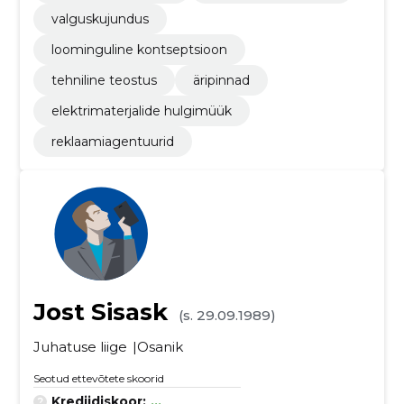
valguskujundus
loominguline kontseptsioon
tehniline teostus
äripinnad
elektrimaterjalide hulgimüük
reklaamiagentuurid
Jost Sisask
(s. 29.09.1989)
Juhatuse liige
Osanik
Seotud ettevõtete skoorid
Krediidiskoor:
...