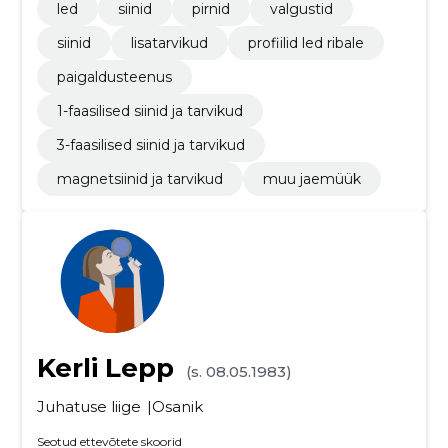
led
siinid
pirnid
valgustid
siinid
lisatarvikud
profiilid led ribale
paigaldusteenus
1-faasilised siinid ja tarvikud
3-faasilised siinid ja tarvikud
magnetsiinid ja tarvikud
muu jaemüük
Kerli Lepp
(s. 08.05.1983)
Juhatuse liige
Osanik
Seotud ettevõtete skoorid