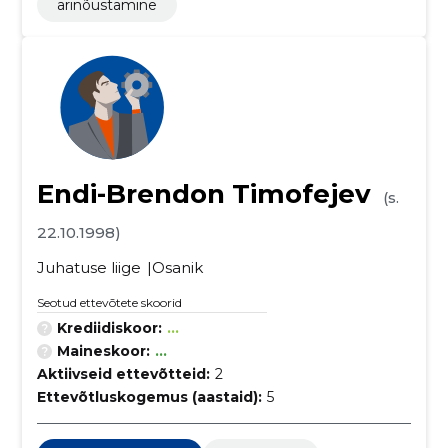
ärinõustamine
Endi-Brendon Timofejev
(s.
22.10.1998)
Juhatuse liige
Osanik
Seotud ettevõtete skoorid
Krediidiskoor:
...
Maineskoor:
...
Aktiivseid ettevõtteid:
2
Ettevõtluskogemus (aastaid):
5