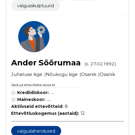
valgusskulptuurid
Ander Sõõrumaa
(s. 27.02.1992)
Juhatuse liige
Nõukogu liige
Osanik
Osanik
Seotud ettevõtete skoorid
Krediidiskoor:
...
Maineskoor:
...
Aktiivseid ettevõtteid:
8
Ettevõtluskogemus (aastaid):
12
valguslahendused