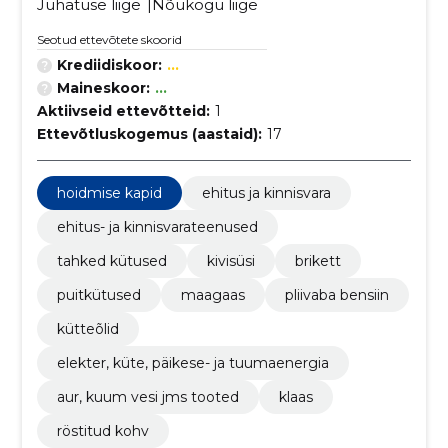
Juhatuse liige
Nõukogu liige
Seotud ettevõtete skoorid
Krediidiskoor:
...
Maineskoor:
...
Aktiivseid ettevõtteid:
1
Ettevõtluskogemus (aastaid):
17
hoidmise kapid
ehitus ja kinnisvara
ehitus- ja kinnisvarateenused
tahked kütused
kivisüsi
brikett
puitkütused
maagaas
pliivaba bensiin
kütteõlid
elekter, küte, päikese- ja tuumaenergia
aur, kuum vesi jms tooted
klaas
röstitud kohv