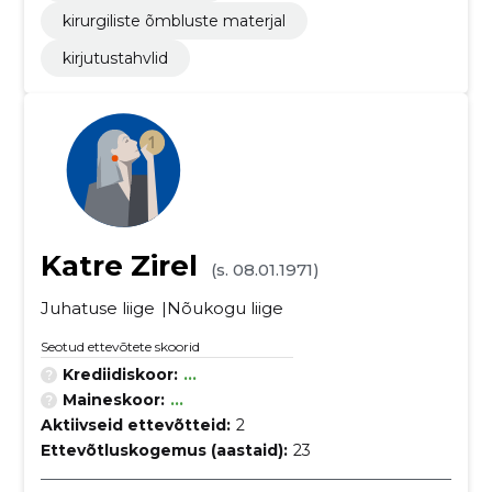
kirurgiliste õmbluste materjal
kirjutustahvlid
Katre Zirel
(s. 08.01.1971)
Juhatuse liige
Nõukogu liige
Seotud ettevõtete skoorid
Krediidiskoor:
...
Maineskoor:
...
Aktiivseid ettevõtteid:
2
Ettevõtluskogemus (aastaid):
23