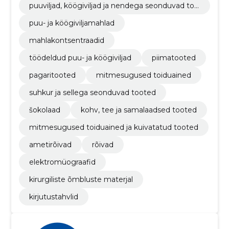
puuviljad, köögiviljad ja nendega seonduvad too
ted
puu- ja köögiviljamahlad
mahlakontsentraadid
töödeldud puu- ja köögiviljad
piimatooted
pagaritooted
mitmesugused toiduained
suhkur ja sellega seonduvad tooted
šokolaad
kohv, tee ja samalaadsed tooted
mitmesugused toiduained ja kuivatatud tooted
ametirõivad
rõivad
elektromüograafid
kirurgiliste õmbluste materjal
kirjutustahvlid