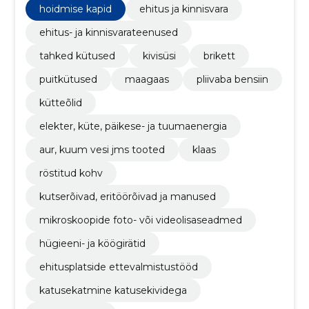
hoidmise kapid
ehitus ja kinnisvara
ehitus- ja kinnisvarateenused
tahked kütused
kivisüsi
brikett
puitkütused
maagaas
pliivaba bensiin
kütteõlid
elekter, küte, päikese- ja tuumaenergia
aur, kuum vesi jms tooted
klaas
röstitud kohv
kutserõivad, eritöörõivad ja manused
mikroskoopide foto- või videolisaseadmed
hügieeni- ja köögirätid
ehitusplatside ettevalmistustööd
katusekatmine katusekividega