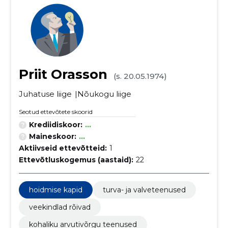
Priit Orasson
(s. 20.05.1974)
Juhatuse liige
Nõukogu liige
Seotud ettevõtete skoorid
Krediidiskoor:
...
Maineskoor:
...
Aktiivseid ettevõtteid:
1
Ettevõtluskogemus (aastaid):
22
hoidmise kapid
turva- ja valveteenused
veekindlad rõivad
kohaliku arvutivõrgu teenused