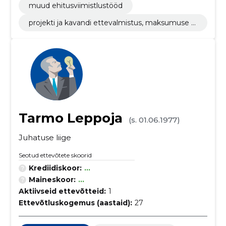
muud ehitusviimistlustööd
projekti ja kavandi ettevalmistus, maksumuse hi
ndamine
Tarmo Leppoja
(s. 01.06.1977)
Juhatuse liige
Seotud ettevõtete skoorid
Krediidiskoor:
...
Maineskoor:
...
Aktiivseid ettevõtteid:
1
Ettevõtluskogemus (aastaid):
27