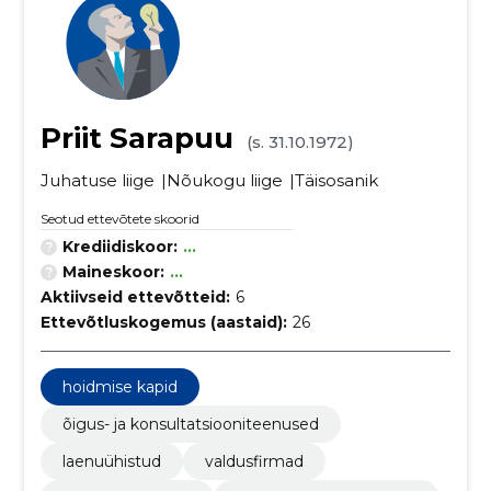
Priit Sarapuu
(s. 31.10.1972)
Juhatuse liige
Nõukogu liige
Täisosanik
Seotud ettevõtete skoorid
Krediidiskoor:
...
Maineskoor:
...
Aktiivseid ettevõtteid:
6
Ettevõtluskogemus (aastaid):
26
hoidmise kapid
õigus- ja konsultatsiooniteenused
laenuühistud
valdusfirmad