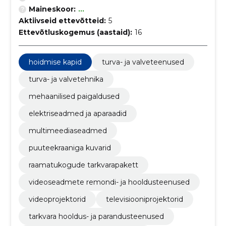
Maineskoor:
...
Aktiivseid ettevõtteid:
5
Ettevõtluskogemus (aastaid):
16
hoidmise kapid
turva- ja valveteenused
turva- ja valvetehnika
mehaanilised paigaldused
elektriseadmed ja aparaadid
multimeediaseadmed
puuteekraaniga kuvarid
raamatukogude tarkvarapakett
videoseadmete remondi- ja hooldusteenused
videoprojektorid
televisiooniprojektorid
tarkvara hooldus- ja parandusteenused