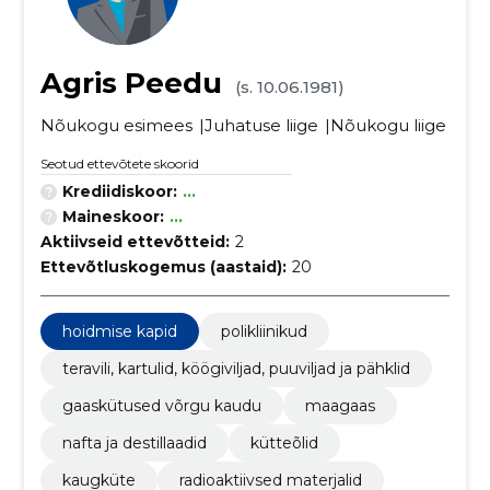
Agris Peedu
(s. 10.06.1981)
Nõukogu esimees
Juhatuse liige
Nõukogu liige
Seotud ettevõtete skoorid
Krediidiskoor:
...
Maineskoor:
...
Aktiivseid ettevõtteid:
2
Ettevõtluskogemus (aastaid):
20
hoidmise kapid
polikliinikud
teravili, kartulid, köögiviljad, puuviljad ja pähklid
gaaskütused võrgu kaudu
maagaas
nafta ja destillaadid
kütteõlid
kaugküte
radioaktiivsed materjalid