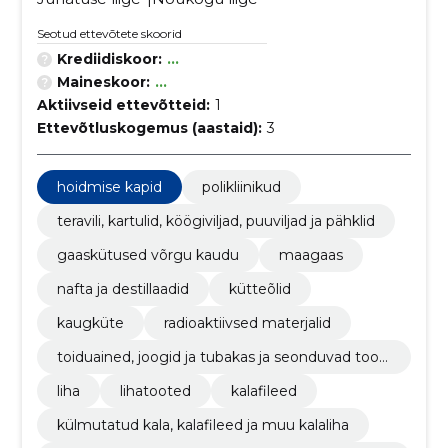
Seotud ettevõtete skoorid
Krediidiskoor:
...
Maineskoor:
...
Aktiivseid ettevõtteid:
1
Ettevõtluskogemus (aastaid):
3
hoidmise kapid
polikliinikud
teravili, kartulid, köögiviljad, puuviljad ja pähklid
gaaskütused võrgu kaudu
maagaas
nafta ja destillaadid
kütteõlid
kaugküte
radioaktiivsed materjalid
toiduained, joogid ja tubakas ja seonduvad toot
ed
liha
lihatooted
kalafileed
külmutatud kala, kalafileed ja muu kalaliha