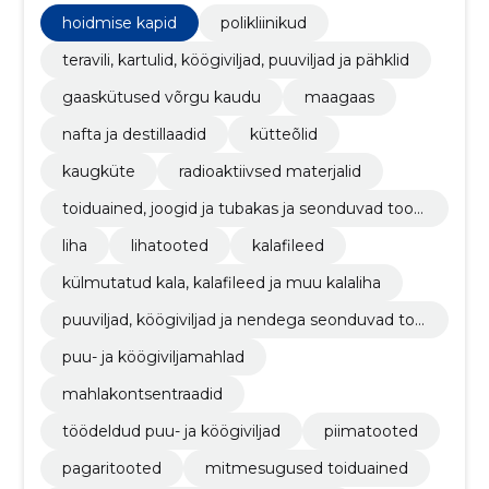
hoidmise kapid
polikliinikud
teravili, kartulid, köögiviljad, puuviljad ja pähklid
gaaskütused võrgu kaudu
maagaas
nafta ja destillaadid
kütteõlid
kaugküte
radioaktiivsed materjalid
toiduained, joogid ja tubakas ja seonduvad toot
ed
liha
lihatooted
kalafileed
külmutatud kala, kalafileed ja muu kalaliha
puuviljad, köögiviljad ja nendega seonduvad too
ted
puu- ja köögiviljamahlad
mahlakontsentraadid
töödeldud puu- ja köögiviljad
piimatooted
pagaritooted
mitmesugused toiduained