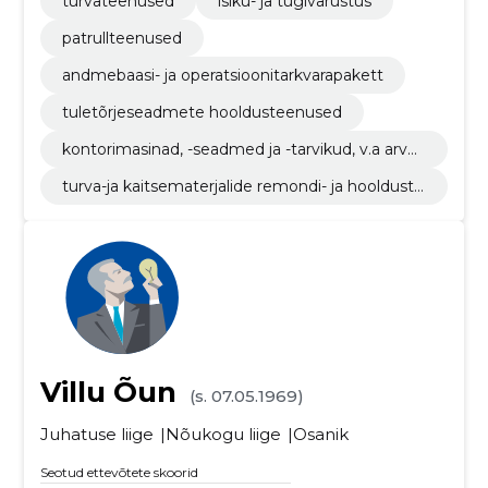
turvateenused
isiku- ja tugivarustus
patrullteenused
andmebaasi- ja operatsioonitarkvarapakett
tuletõrjeseadmete hooldusteenused
kontorimasinad, -seadmed ja -tarvikud, v.a arvut
id, printerid ja mööbel
turva-ja kaitsematerjalide remondi- ja hoolduste
enused
Villu Õun
(s. 07.05.1969)
Juhatuse liige
Nõukogu liige
Osanik
Seotud ettevõtete skoorid