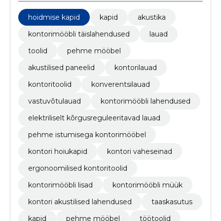
hoidmise kapid
kapid
akustika
kontorimööbli täislahendused
lauad
toolid
pehme mööbel
akustilised paneelid
kontorilauad
kontoritoolid
konverentsilauad
vastuvõtulauad
kontorimööbli lahendused
elektriliselt kõrgusreguleeritavad lauad
pehme istumisega kontorimööbel
kontori hoiukapid
kontori vaheseinad
ergonoomilised kontoritoolid
kontorimööbli lisad
kontorimööbli müük
kontori akustilised lahendused
taaskasutus
kapid
pehme mööbel
töötoolid