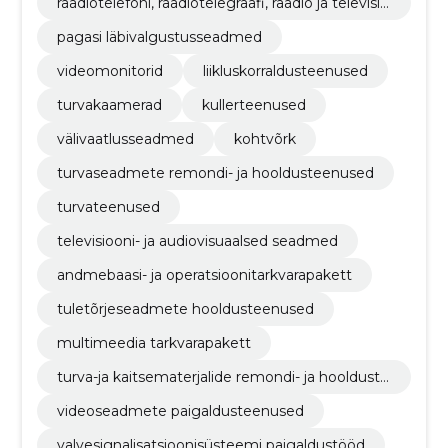
raadiotelefoni, raadiotelegraafi, raadio ja televisio
oni saateaparatuur
pagasi läbivalgustusseadmed
videomonitorid
liikluskorraldusteenused
turvakaamerad
kullerteenused
välivaatlusseadmed
kohtvõrk
turvaseadmete remondi- ja hooldusteenused
turvateenused
televisiooni- ja audiovisuaalsed seadmed
andmebaasi- ja operatsioonitarkvarapakett
tuletõrjeseadmete hooldusteenused
multimeedia tarkvarapakett
turva-ja kaitsematerjalide remondi- ja hoolduste
enused
videoseadmete paigaldusteenused
valvesignalisatsioonisüsteemi paigaldustööd