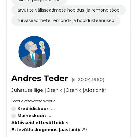
arvutite välisseadmete hooldus- ja remonditööd
turvaseadmete remondi- ja hooldusteenused
Andres Teder
(s. 20.04.1960)
Juhatuse liige
Osanik
Osanik
Aktsionär
Seotud ettevõtete skoorid
Krediidiskoor:
...
Maineskoor:
...
Aktiivseid ettevõtteid:
5
Ettevõtluskogemus (aastaid):
29