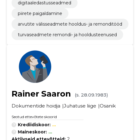
digitaaledastusseadmed
piirete paigaldamine
arvutite välisseadmete hooldus- ja remonditööd
turvaseadmete remondi- ja hooldusteenused
Rainer Saaron
(s. 28.09.1983)
Dokumentide hoidja
Juhatuse liige
Osanik
Seotud ettevõtete skoorid
Krediidiskoor:
...
Maineskoor:
...
Aktiivseid ettevõtteid:
2