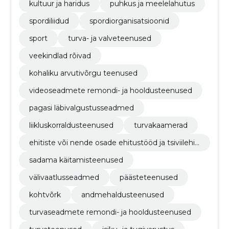
kultuur ja haridus
puhkus ja meelelahutus
spordiliidud
spordiorganisatsioonid
sport
turva- ja valveteenused
veekindlad rõivad
kohaliku arvutivõrgu teenused
videoseadmete remondi- ja hooldusteenused
pagasi läbivalgustusseadmed
liikluskorraldusteenused
turvakaamerad
ehitiste või nende osade ehitustööd ja tsiviilehit
ustööd
sadama käitamisteenused
välivaatlusseadmed
päästeteenused
kohtvõrk
andmehaldusteenused
turvaseadmete remondi- ja hooldusteenused