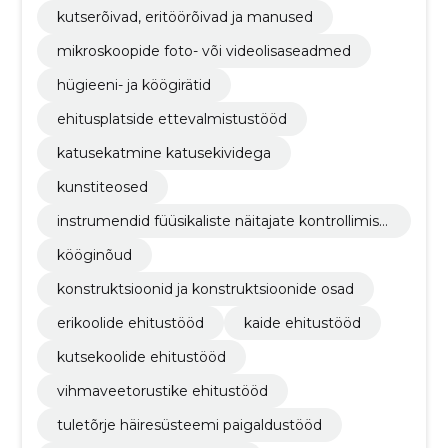
kutserõivad, eritöörõivad ja manused
mikroskoopide foto- või videolisaseadmed
hügieeni- ja köögirätid
ehitusplatside ettevalmistustööd
katusekatmine katusekividega
kunstiteosed
instrumendid füüsikaliste näitajate kontrollimise
ks
kööginõud
konstruktsioonid ja konstruktsioonide osad
erikoolide ehitustööd
kaide ehitustööd
kutsekoolide ehitustööd
vihmaveetorustike ehitustööd
tuletõrje häiresüsteemi paigaldustööd