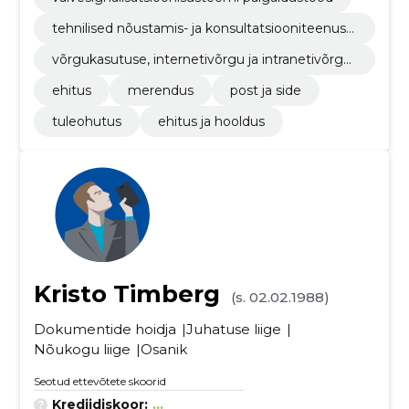
tehnilised nõustamis- ja konsultatsiooniteenuse
d
võrgukasutuse, internetivõrgu ja intranetivõrgu
tarkvarapakett
ehitus
merendus
post ja side
tuleohutus
ehitus ja hooldus
Kristo Timberg
(s. 02.02.1988)
Dokumentide hoidja
Juhatuse liige
Nõukogu liige
Osanik
Seotud ettevõtete skoorid
Krediidiskoor:
...