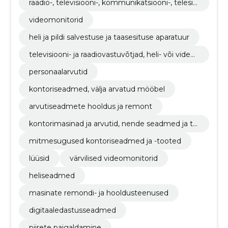
raadio-, televisiooni-, kommunikatsiooni-, telesid
e- ja sellega seotud seadmed
videomonitorid
heli ja pildi salvestuse ja taasesituse aparatuur
televisiooni- ja raadiovastuvõtjad, heli- või videos
alvestus- ja taasesitusseadmed
personaalarvutid
kontoriseadmed, välja arvatud mööbel
arvutiseadmete hooldus ja remont
kontorimasinad ja arvutid, nende seadmed ja ta
rvikud, v.a mööbel ja tarkvarapaketid
mitmesugused kontoriseadmed ja -tooted
lüüsid
värvilised videomonitorid
heliseadmed
masinate remondi- ja hooldusteenused
digitaaledastusseadmed
piirete paigaldamine