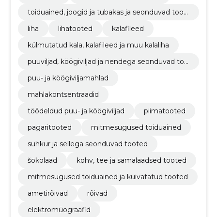
toiduained, joogid ja tubakas ja seonduvad toot
ed
liha
lihatooted
kalafileed
külmutatud kala, kalafileed ja muu kalaliha
puuviljad, köögiviljad ja nendega seonduvad too
ted
puu- ja köögiviljamahlad
mahlakontsentraadid
töödeldud puu- ja köögiviljad
piimatooted
pagaritooted
mitmesugused toiduained
suhkur ja sellega seonduvad tooted
šokolaad
kohv, tee ja samalaadsed tooted
mitmesugused toiduained ja kuivatatud tooted
ametirõivad
rõivad
elektromüograafid