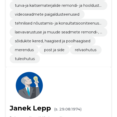
id, printerid ja mööbel
turva-ja kaitsematerjalide remondi- ja hoolduste
enused
videoseadmete paigaldusteenused
tehnilised nõustamis- ja konsultatsiooniteenuse
d
laevavarustuse ja muude seadmete remondi-, h
ooldus- ja seonduvad teenused
sõidukite kered, haagised ja poolhaagised
merendus
post ja side
relvaohutus
tuleohutus
Janek Lepp
(s. 29.08.1974)