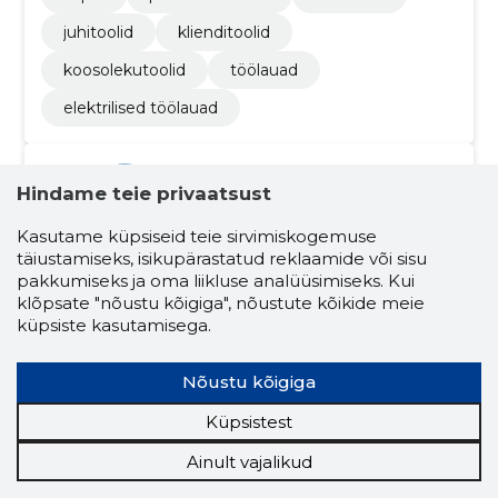
juhitoolid
klienditoolid
koosolekutoolid
töölauad
elektrilised töölauad
Hindame teie privaatsust
Kasutame küpsiseid teie sirvimiskogemuse
täiustamiseks, isikupärastatud reklaamide või sisu
pakkumiseks ja oma liikluse analüüsimiseks. Kui
klõpsate "nõustu kõigiga", nõustute kõikide meie
Tauno Arpo
(s. 28.01.1977)
küpsiste kasutamisega.
Juhatuse liige
Osanik
Nõustu kõigiga
Seotud ettevõtete skoorid
Küpsistest
Krediidiskoor:
...
Maineskoor:
...
Ainult vajalikud
Aktiivseid ettevõtteid:
3