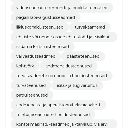
videoseadmete remondi- ja hooldusteenused
pagasi läbivalgustusseadmed
liikluskorraldusteenused
turvakaamerad
ehitiste või nende osade ehitustööd ja tsiviilehit
ustööd
sadama käitamisteenused
välivaatlusseadmed
päästeteenused
kohtvõrk
andmehaldusteenused
turvaseadmete remondi- ja hooldusteenused
turvateenused
isiku- ja tugivarustus
patrullteenused
andmebaasi- ja operatsioonitarkvarapakett
tuletõrjeseadmete hooldusteenused
kontorimasinad, -seadmed ja -tarvikud, v.a arvut