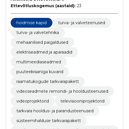
Ettevõtluskogemus (aastaid):
23
hoidmise kapid
turva- ja valveteenused
turva- ja valvetehnika
mehaanilised paigaldused
elektriseadmed ja aparaadid
multimeediaseadmed
puuteekraaniga kuvarid
raamatukogude tarkvarapakett
videoseadmete remondi- ja hooldusteenused
videoprojektorid
televisiooniprojektorid
tarkvara hooldus- ja parandusteenused
süsteemihalduse tarkvarapakett