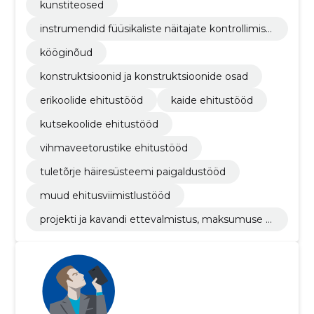
kunstiteosed
instrumendid füüsikaliste näitajate kontrollimise
ks
kööginõud
konstruktsioonid ja konstruktsioonide osad
erikoolide ehitustööd
kaide ehitustööd
kutsekoolide ehitustööd
vihmaveetorustike ehitustööd
tuletõrje häiresüsteemi paigaldustööd
muud ehitusviimistlustööd
projekti ja kavandi ettevalmistus, maksumuse hi
ndamine