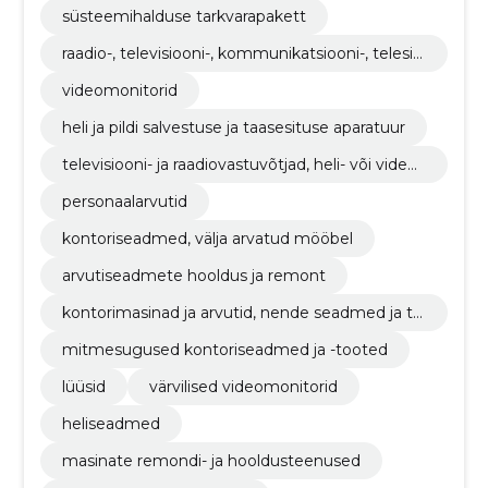
süsteemihalduse tarkvarapakett
raadio-, televisiooni-, kommunikatsiooni-, telesid
e- ja sellega seotud seadmed
videomonitorid
heli ja pildi salvestuse ja taasesituse aparatuur
televisiooni- ja raadiovastuvõtjad, heli- või videos
alvestus- ja taasesitusseadmed
personaalarvutid
kontoriseadmed, välja arvatud mööbel
arvutiseadmete hooldus ja remont
kontorimasinad ja arvutid, nende seadmed ja ta
rvikud, v.a mööbel ja tarkvarapaketid
mitmesugused kontoriseadmed ja -tooted
lüüsid
värvilised videomonitorid
heliseadmed
masinate remondi- ja hooldusteenused