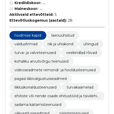
Krediidiskoor:
...
Maineskoor:
...
Aktiivseid ettevõtteid:
5
Ettevõtluskogemus (aastaid):
28
hoidmise kapid
laenuühistud
valdusfirmad
riik ja ühiskond
ühingud
turva- ja valveteenused
veekindlad rõivad
kohaliku arvutivõrgu teenused
videoseadmete remondi- ja hooldusteenused
pagasi läbivalgustusseadmed
liikluskorraldusteenused
turvakaamerad
ehitiste või nende osade ehitustööd ja tsiviilehit
ustööd
sadama käitamisteenused
välivaatlusseadmed
päästeteenused