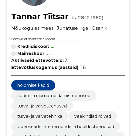
Tannar Tiitsar
(s. 28.12.1980)
Nõukogu esimees
Juhatuse liige
Osanik
Seotud ettevõtete skoorid
Krediidiskoor:
...
Maineskoor:
...
Aktiivseid ettevõtteid:
3
Ettevõtluskogemus (aastaid):
18
hoidmise kapid
auditi- ja raamatupidamisteenused
turva- ja valveteenused
turva- ja valvetehnika
veekindlad rõivad
videoseadmete remondi- ja hooldusteenused