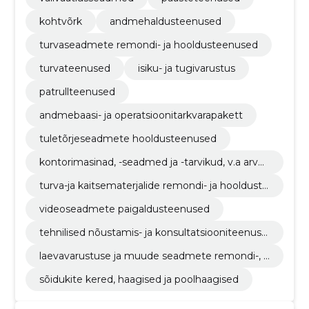
kohtvõrk
andmehaldusteenused
turvaseadmete remondi- ja hooldusteenused
turvateenused
isiku- ja tugivarustus
patrullteenused
andmebaasi- ja operatsioonitarkvarapakett
tuletõrjeseadmete hooldusteenused
kontorimasinad, -seadmed ja -tarvikud, v.a arvut
id, printerid ja mööbel
turva-ja kaitsematerjalide remondi- ja hoolduste
enused
videoseadmete paigaldusteenused
tehnilised nõustamis- ja konsultatsiooniteenuse
d
laevavarustuse ja muude seadmete remondi-, h
ooldus- ja seonduvad teenused
sõidukite kered, haagised ja poolhaagised