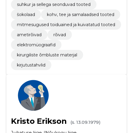
suhkur ja sellega seonduvad tooted
šokolaad
kohv, tee ja samalaadsed tooted
mitmesugused toiduained ja kuivatatud tooted
ametirõivad
rõivad
elektromüograafid
kirurgiliste õmbluste materjal
kirjutustahvlid
Kristo Erikson
(s. 13.09.1979)
Juhatuse liige
Nõukogu liige