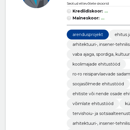
Seotud ettevõtete skoorid
Krediidiskoor:
...
Maineskoor:
...
arendusprojekt
ehitus j
arhitektuuri-, insener-tehn
vaba ajaga, spordiga, kultuu
nete ehitustööd
koolimajade ehitustööd
ro-ro reisiparvlaevade sad
soojasõlmede ehitustööd
ehitiste või nende osade ehit
võimlate ehitustööd
kü
tervishoiu- ja sotsiaalteen
alike käimlate ehitustööd
arhitektuuri-, insener-tehni