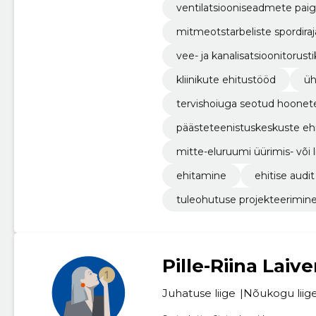
ventilatsiooniseadmete pai
mitmeotstarbeliste spordiraj
vee- ja kanalisatsioonitorust
kliinikute ehitustööd
üh
tervishoiuga seotud hoonet
päästeteenistuskeskuste eh
mitte-eluruumi üürimis- või 
ehitamine
ehitise audit
tuleohutuse projekteerimine
Pille-Riina Laive
Juhatuse liige
Nõukogu liig