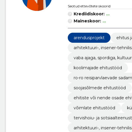
Seotud ettevõtete skoorid
Krediidiskoor:
...
Maineskoor:
...
arendusprojekt
ehitus j
arhitektuuri-, insener-tehn
vaba ajaga, spordiga, kultuu
nete ehitustööd
koolimajade ehitustööd
ro-ro reisiparvlaevade sad
soojasõlmede ehitustööd
ehitiste või nende osade ehit
võimlate ehitustööd
kü
tervishoiu- ja sotsiaalteen
alike käimlate ehitustööd
arhitektuuri-, insener-tehni