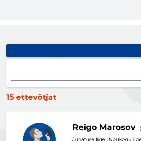
15 ettevõtjat
Reigo Marosov
Juhatuse liige
Nõukogu liig