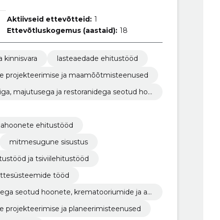
Aktiivseid ettevõtteid:
1
Ettevõtluskogemus (aastaid):
18
a kinnisvara
lasteaedade ehitustööd
ilise projekteerimise ja maamõõtmisteenused
riga, majutusega ja restoranidega seotud hoo
amahoonete ehitustööd
mitmesugune sisustus
ustööd ja tsiviilehitustööd
ttesüsteemide tööd
ustega seotud hoonete, krematooriumide ja av
lise projekteerimise ja planeerimisteenused