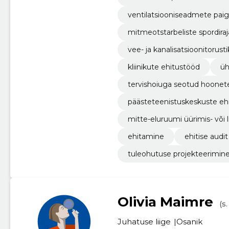
ventilatsiooniseadmete pai
mitmeotstarbeliste spordiraj
vee- ja kanalisatsioonitorust
kliinikute ehitustööd
üh
tervishoiuga seotud hoonet
päästeteenistuskeskuste eh
mitte-eluruumi üürimis- või 
ehitamine
ehitise audit
tuleohutuse projekteerimine
Olivia Maimre
(s
Juhatuse liige
Osanik