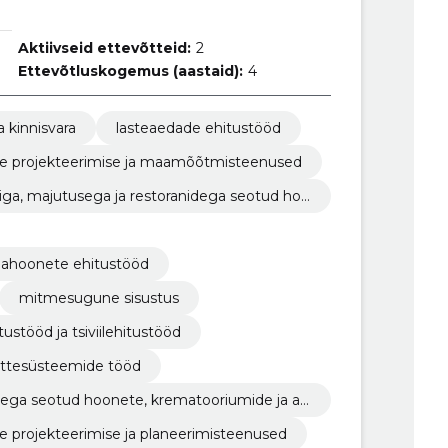
Aktiivseid ettevõtteid:
2
Ettevõtluskogemus (aastaid):
4
a kinnisvara
lasteaedade ehitustööd
ilise projekteerimise ja maamõõtmisteenused
riga, majutusega ja restoranidega seotud hoo
amahoonete ehitustööd
mitmesugune sisustus
ustööd ja tsiviilehitustööd
ttesüsteemide tööd
ustega seotud hoonete, krematooriumide ja av
lise projekteerimise ja planeerimisteenused