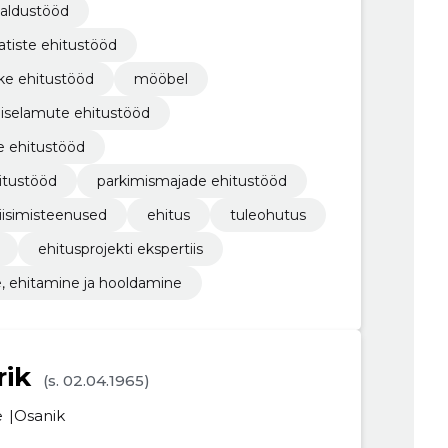
galdustööd
atiste ehitustööd
ike ehitustööd
mööbel
iselamute ehitustööd
e ehitustööd
itustööd
parkimismajade ehitustööd
liisimisteenused
ehitus
tuleohutus
ehitusprojekti ekspertiis
, ehitamine ja hooldamine
rik
(s. 02.04.1965)
e
Osanik