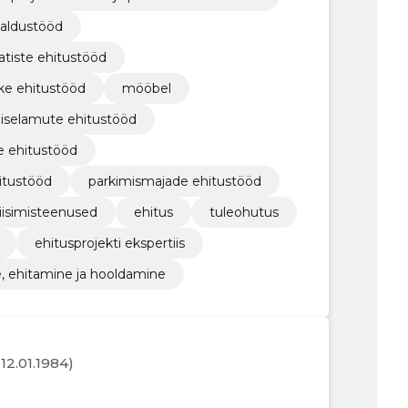
galdustööd
atiste ehitustööd
ike ehitustööd
mööbel
iselamute ehitustööd
e ehitustööd
itustööd
parkimismajade ehitustööd
liisimisteenused
ehitus
tuleohutus
ehitusprojekti ekspertiis
, ehitamine ja hooldamine
. 12.01.1984)