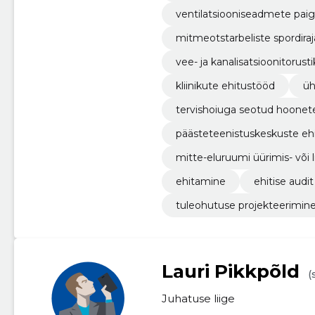
ventilatsiooniseadmete pai
mitmeotstarbeliste spordiraj
vee- ja kanalisatsioonitorust
kliinikute ehitustööd
üh
tervishoiuga seotud hoonet
päästeteenistuskeskuste eh
mitte-eluruumi üürimis- või 
ehitamine
ehitise audit
tuleohutuse projekteerimine
Lauri Pikkpõld
(
Juhatuse liige