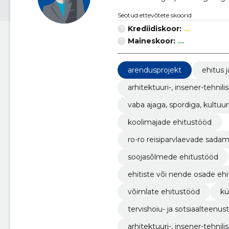
Seotud ettevõtete skoorid
Krediidiskoor:
...
Maineskoor:
...
arendusprojekt
ehitus j
arhitektuuri-, insener-tehn
vaba ajaga, spordiga, kultuu
nete ehitustööd
koolimajade ehitustööd
ro-ro reisiparvlaevade sad
soojasõlmede ehitustööd
ehitiste või nende osade ehit
võimlate ehitustööd
kü
tervishoiu- ja sotsiaalteen
alike käimlate ehitustööd
arhitektuuri-, insener-tehni