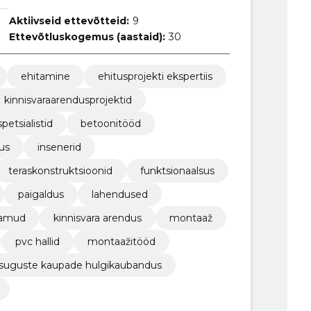
Aktiivseid ettevõtteid:
9
Ettevõtluskogemus (aastaid):
30
ehitamine
ehitusprojekti ekspertiis
kinnisvaraarendusprojektid
petsialistid
betoonitööd
us
insenerid
teraskonstruktsioonid
funktsionaalsus
paigaldus
lahendused
lamud
kinnisvara arendus
montaaž
pvc hallid
montaažitööd
uguste kaupade hulgikaubandus