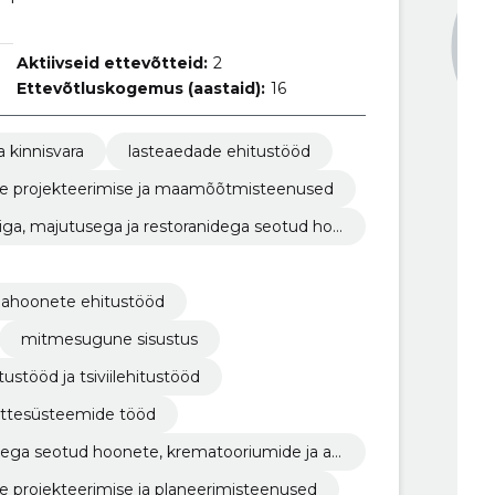
Aktiivseid ettevõtteid:
2
Ettevõtluskogemus (aastaid):
16
a kinnisvara
lasteaedade ehitustööd
ilise projekteerimise ja maamõõtmisteenused
riga, majutusega ja restoranidega seotud hoo
amahoonete ehitustööd
mitmesugune sisustus
ustööd ja tsiviilehitustööd
ttesüsteemide tööd
ustega seotud hoonete, krematooriumide ja av
lise projekteerimise ja planeerimisteenused