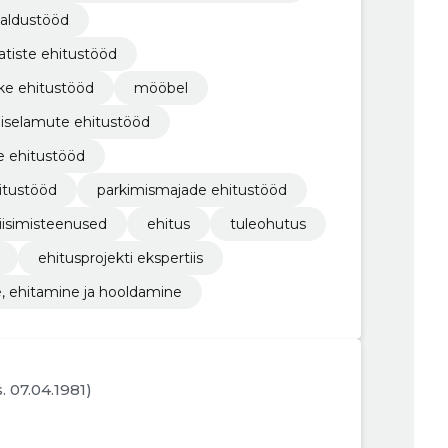
galdustööd
atiste ehitustööd
ike ehitustööd
mööbel
iselamute ehitustööd
e ehitustööd
itustööd
parkimismajade ehitustööd
liisimisteenused
ehitus
tuleohutus
ehitusprojekti ekspertiis
, ehitamine ja hooldamine
s. 07.04.1981)