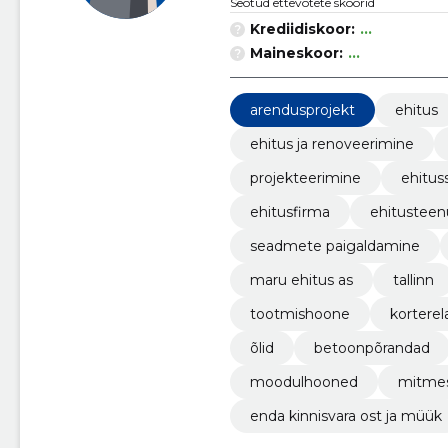
Seotud ettevõtete skoorid
Krediidiskoor:
...
Maineskoor:
...
arendusprojekt
ehitus
ehitus ja renoveerimine
projekteerimine
ehituss
ehitusfirma
ehitusteen
seadmete paigaldamine
maru ehitus as
tallinn
tootmishoone
kortere
õlid
betoonpõrandad
moodulhooned
mitmes
enda kinnisvara ost ja müük