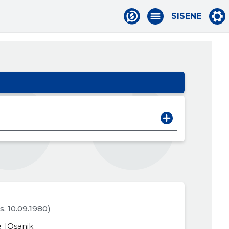
SISENE
(s. 10.09.1980)
e
Osanik