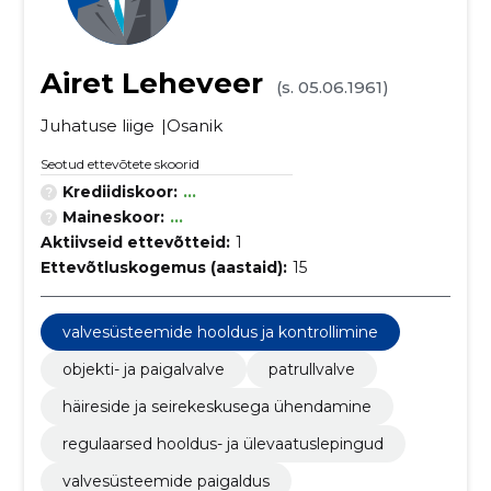
Airet Leheveer
(s. 05.06.1961)
Juhatuse liige
Osanik
Seotud ettevõtete skoorid
Krediidiskoor:
...
Maineskoor:
...
Aktiivseid ettevõtteid:
1
Ettevõtluskogemus (aastaid):
15
valvesüsteemide hooldus ja kontrollimine
objekti- ja paigalvalve
patrullvalve
häireside ja seirekeskusega ühendamine
regulaarsed hooldus- ja ülevaatuslepingud
valvesüsteemide paigaldus