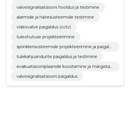
valvesignalisatsiooni hooldus ja testimine
alarmide ja häiresüsteemide testimine
videovalve paigaldus (cctv)
tuleohutuse projekteerimine
sprinklerisüsteemide projekteerimine ja paigald
us
tulekahjuandurite paigaldus ja testimine
evakuatsiooniplaanide koostamine ja märgista
mine
valvesignalisatsiooni paigaldus