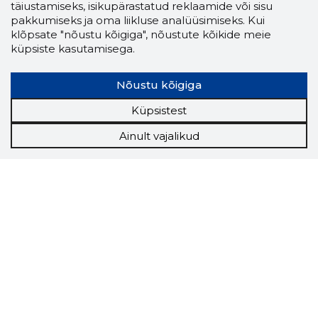
täiustamiseks, isikupärastatud reklaamide või sisu
pakkumiseks ja oma liikluse analüüsimiseks. Kui
klõpsate "nõustu kõigiga", nõustute kõikide meie
küpsiste kasutamisega.
Nõustu kõigiga
Küpsistest
Ainult vajalikud
Storybook
Chrome laiendus
Storybooki laiendus ütleb Sulle, mis firma
veebilehel Sa parajasti viibid ja kui usaldusväärne
see firma täna on.
LAADI LAIENDUS ALLA