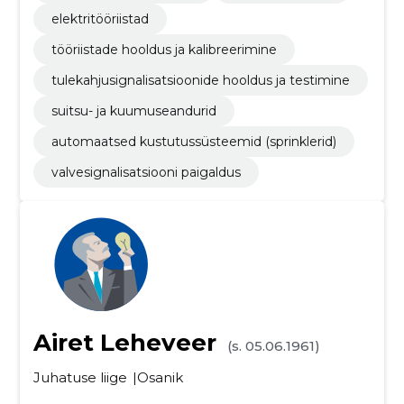
elektritööriistad
tööriistade hooldus ja kalibreerimine
tulekahjusignalisatsioonide hooldus ja testimine
suitsu- ja kuumuseandurid
automaatsed kustutussüsteemid (sprinklerid)
valvesignalisatsiooni paigaldus
Airet Leheveer
(s. 05.06.1961)
Juhatuse liige
Osanik