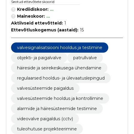
Seotud ettevõtete skoorid
Krediidiskoor:
...
Maineskoor:
...
Aktiivseid ettevõtteid:
1
Ettevõtluskogemus (aastaid):
15
valvesignalisatsiooni hooldus ja testimine
objekti- ja paigalvalve
patrullvalve
häireside ja seirekeskusega ühendamine
regulaarsed hooldus- ja ülevaatuslepingud
valvesüsteemide paigaldus
valvesüsteemide hooldus ja kontrollimine
alarmide ja häiresüsteemide testimine
videovalve paigaldus (cctv)
tuleohutuse projekteerimine