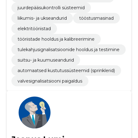
juurdepääsukontrolli süsteemid
liikumis- ja ukseandurid
tööstusmasinad
elektritööriistad
tööriistade hooldus ja kalibreerimine
tulekahjusignalisatsioonide hooldus ja testimine
suitsu- ja kuumuseandurid
automaatsed kustutussüsteemid (sprinklerid)
valvesignalisatsiooni paigaldus