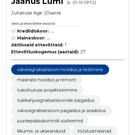
Jaanus Lumi
(s. 01.10.1972)
Juhatuse liige
Osanik
Seotud ettevõtete skoorid
Krediidiskoor:
...
Maineskoor:
...
Aktiivseid ettevõtteid:
1
Ettevõtluskogemus (aastaid):
27
valvesignalisatsiooni hooldus ja testimine
masinate hooldus ja remont
tuleohutuse projekteerimine
tulekahjusignalisatsioonide paigaldus
valvesignalisatsiooni paigaldus ja seadistus
juurdepääsukontrolli süsteemid
liikumis- ja ukseandurid
tööstusmasinad