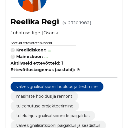
Reelika Regi
(s. 27.10.1982)
Juhatuse liige
Osanik
Seotud ettevõtete skoorid
Krediidiskoor:
...
Maineskoor:
...
Aktiivseid ettevõtteid:
1
Ettevõtluskogemus (aastaid):
15
valvesignalisatsiooni hooldus ja testimine
masinate hooldus ja remont
tuleohutuse projekteerimine
tulekahjusignalisatsioonide paigaldus
valvesignalisatsiooni paigaldus ja seadistus