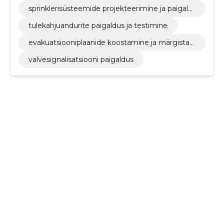
sprinklerisüsteemide projekteerimine ja paigald
us
tulekahjuandurite paigaldus ja testimine
evakuatsiooniplaanide koostamine ja märgista
mine
valvesignalisatsiooni paigaldus