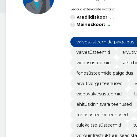
Seotud ettevõtete skoorid
Krediidiskoor:
...
Maineskoor:
...
valvesüsteemide paigaldus
valvesüsteemid
arvuti
videosüsteemid
ats-i 
fonosüsteemide paigaldus
arvutivõrgu teenused
videovalvesüsteemid
t
ehituskinnisvara teenused
fonosüsteemi teenused
tulekaitse süsteemid
t
võrguinfrastruktuuri seadis