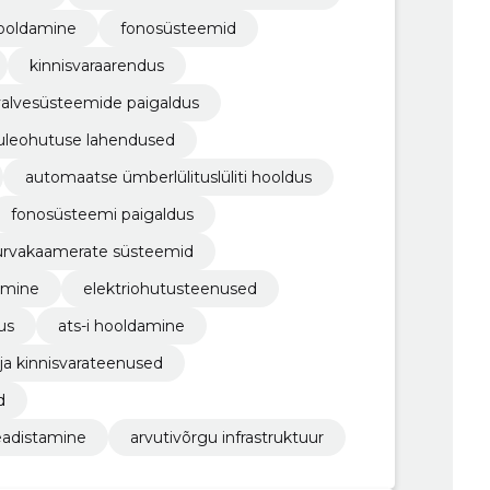
hooldamine
fonosüsteemid
kinnisvaraarendus
valvesüsteemide paigaldus
uleohutuse lahendused
automaatse ümberlülituslüliti hooldus
fonosüsteemi paigaldus
urvakaamerate süsteemid
tamine
elektriohutusteenused
us
ats-i hooldamine
 ja kinnisvarateenused
d
eadistamine
arvutivõrgu infrastruktuur