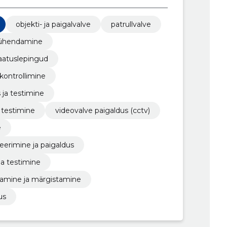
objekti- ja paigalvalve
patrullvalve
a ühendamine
vaatuslepingud
kontrollimine
 ja testimine
 testimine
videovalve paigaldus (cctv)
e
eerimine ja paigaldus
ja testimine
tamine ja märgistamine
us