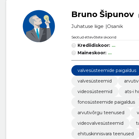
Bruno Šipunov
Juhatuse liige
Osanik
Seotud ettevõtete skoorid
Krediidiskoor:
...
Maineskoor:
...
valvesüsteemide paigaldus
valvesüsteemid
arvuti
videosüsteemid
ats-i 
fonosüsteemide paigaldus
arvutivõrgu teenused
videovalvesüsteemid
t
ehituskinnisvara teenused