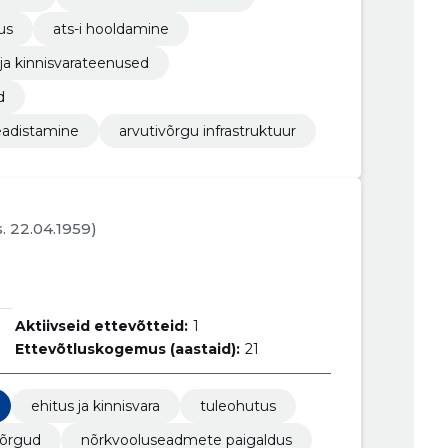
us
ats-i hooldamine
 ja kinnisvarateenused
d
eadistamine
arvutivõrgu infrastruktuur
s. 22.04.1959)
Aktiivseid ettevõtteid:
1
Ettevõtluskogemus (aastaid):
21
ehitus ja kinnisvara
tuleohutus
võrgud
nõrkvooluseadmete paigaldus