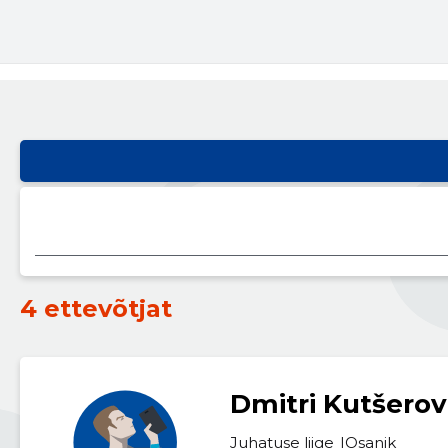
4 ettevõtjat
Dmitri Kutšerov
Juhatuse liige
Osanik