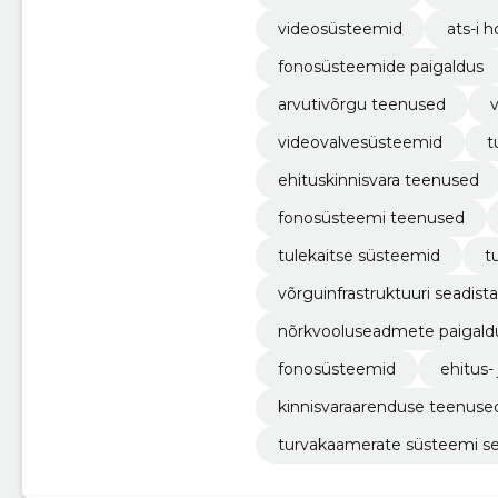
videosüsteemid
ats-i 
fonosüsteemide paigaldus
arvutivõrgu teenused
videovalvesüsteemid
t
ehituskinnisvara teenused
fonosüsteemi teenused
tulekaitse süsteemid
t
võrguinfrastruktuuri seadis
nõrkvooluseadmete paigald
fonosüsteemid
ehitus-
kinnisvaraarenduse teenuse
turvakaamerate süsteemi s