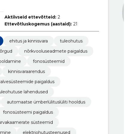
Aktiivseid ettevõtteid:
2
Ettevõtluskogemus (aastaid):
21
ehitus ja kinnisvara
tuleohutus
võrgud
nõrkvooluseadmete paigaldus
hooldamine
fonosüsteemid
kinnisvaraarendus
valvesüsteemide paigaldus
uleohutuse lahendused
automaatse ümberlülituslüliti hooldus
fonosüsteemi paigaldus
urvakaamerate süsteemid
tamine
elektriohutusteenused