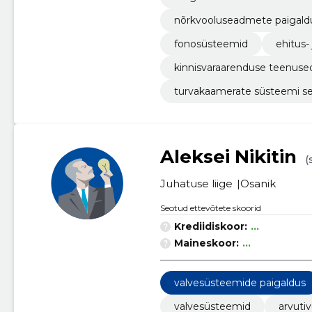
nõrkvooluseadmete paigald
fonosüsteemid
ehitus-
kinnisvaraarenduse teenuse
turvakaamerate süsteemi s
Aleksei Nikitin
(
Juhatuse liige
Osanik
Seotud ettevõtete skoorid
Krediidiskoor:
...
Maineskoor:
...
valvesüsteemide paigaldus
valvesüsteemid
arvuti