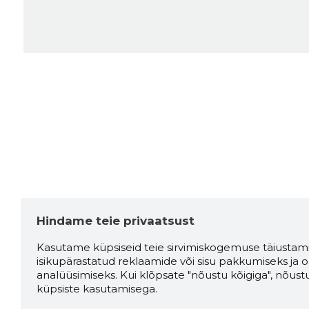
Hindame teie privaatsust
Kasutame küpsiseid teie sirvimiskogemuse täiustami
isikupärastatud reklaamide või sisu pakkumiseks ja o
analüüsimiseks. Kui klõpsate "nõustu kõigiga", nõust
küpsiste kasutamisega.