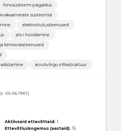
fonosüsteemi paigaldus
urvakaamerate süsteemid
tamine
elektriohutusteenused
us
ats-i hooldamine
 ja kinnisvarateenused
d
eadistamine
arvutivõrgu infrastruktuur
(s. 05.06.1961)
Aktiivseid ettevõtteid:
1
Ettevõtluskogemus (aastaid):
15