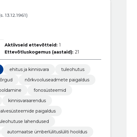
(s. 13.12.1961)
Aktiivseid ettevõtteid:
1
Ettevõtluskogemus (aastaid):
21
ehitus ja kinnisvara
tuleohutus
võrgud
nõrkvooluseadmete paigaldus
hooldamine
fonosüsteemid
kinnisvaraarendus
valvesüsteemide paigaldus
uleohutuse lahendused
automaatse ümberlülituslüliti hooldus