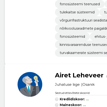
fonosüsteemi teenused
tulekaitse süsteemid
t
võrguinfrastruktuuri seadis
nõrkvooluseadmete paigald
fonosüsteemid
ehitus-
kinnisvaraarenduse teenuse
turvakaamerate süsteemi s
Airet Leheveer
Juhatuse liige
Osanik
Seotud ettevõtete skoorid
Krediidiskoor:
...
Maineskoor:
...