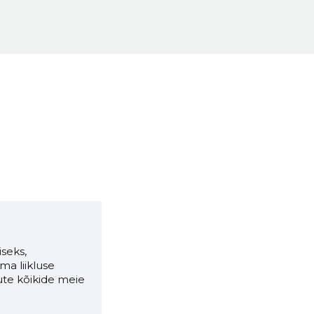
seks,
ma liikluse
ute kõikide meie