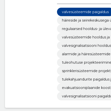
valvesüsteemide paigaldus
häireside ja seirekeskuseg
regulaarsed hooldus- ja üle
valvesüsteemide hooldus ja 
valvesignalisatsiooni hooldus
alarmide ja häiresüsteemide
tuleohutuse projekteerimin
sprinklerisüsteemide projekt
tulekahjuandurite paigaldus 
evakuatsiooniplaanide koos
valvesignalisatsiooni paigald