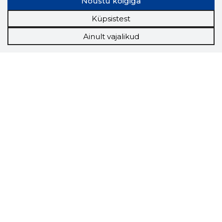
Nõustu kõigiga
Küpsistest
Ainult vajalikud
Storybook
Chrome laiendus
Storybooki laiendus ütleb Sulle, mis firma
veebilehel Sa parajasti viibid ja kui usaldusväärne
see firma täna on.
LAADI LAIENDUS ALLA
Näed helistaja tausta!
Storybooki Äpp toob
Sinuni
OTSEKONTAKTID
400 000 Eesti
ettevõtte ja isikute kohta (juhid, ametnikud).