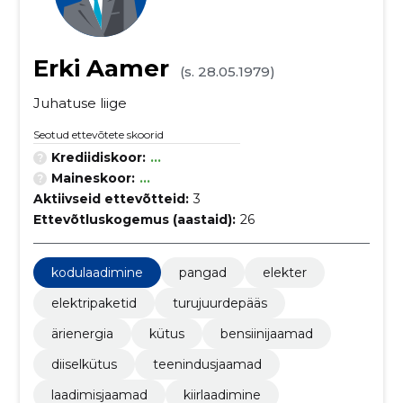
Erki Aamer
(s. 28.05.1979)
Juhatuse liige
Seotud ettevõtete skoorid
Krediidiskoor:
...
Maineskoor:
...
Aktiivseid ettevõtteid:
3
Ettevõtluskogemus (aastaid):
26
kodulaadimine
pangad
elekter
elektripaketid
turujuurdepääs
ärienergia
kütus
bensiinijaamad
diiselkütus
teenindusjaamad
laadimisjaamad
kiirlaadimine