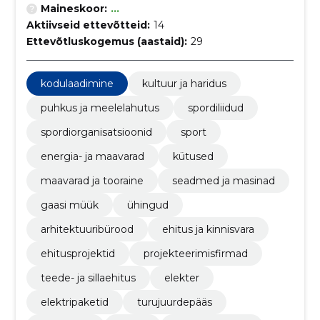
Maineskoor:
...
Aktiivseid ettevõtteid:
14
Ettevõtluskogemus (aastaid):
29
kodulaadimine
kultuur ja haridus
puhkus ja meelelahutus
spordiliidud
spordiorganisatsioonid
sport
energia- ja maavarad
kütused
maavarad ja tooraine
seadmed ja masinad
gaasi müük
ühingud
arhitektuuribürood
ehitus ja kinnisvara
ehitusprojektid
projekteerimisfirmad
teede- ja sillaehitus
elekter
elektripaketid
turujuurdepääs