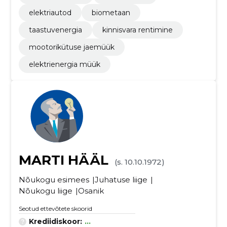
elektriautod
biometaan
taastuvenergia
kinnisvara rentimine
mootorikütuse jaemüük
elektrienergia müük
MARTI HÄÄL
(s. 10.10.1972)
Nõukogu esimees
Juhatuse liige
Nõukogu liige
Osanik
Seotud ettevõtete skoorid
Krediidiskoor:
...