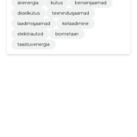
ärienergia
kütus
bensiinijaamad
diiselkütus
teenindusjaamad
laadimisjaamad
kiirlaadimine
elektriautod
biometaan
taastuvenergia