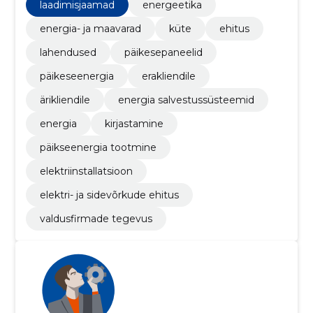
laadimisjaamad
energeetika
energia- ja maavarad
küte
ehitus
lahendused
päikesepaneelid
päikeseenergia
erakliendile
ärikliendile
energia salvestussüsteemid
energia
kirjastamine
päikseenergia tootmine
elektriinstallatsioon
elektri- ja sidevõrkude ehitus
valdusfirmade tegevus